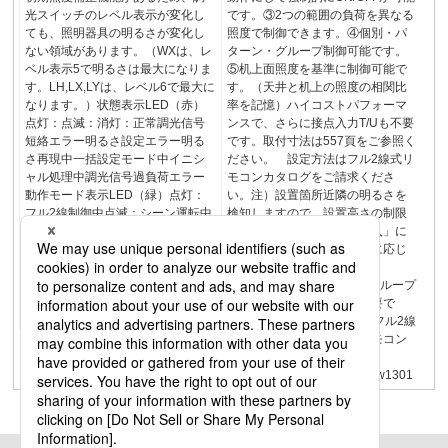
光スイッチのレベル表示が変化し
です。③2つの範囲の負荷を異なる
ても、照明器具の明るさが変化し
照度で制御できます。④個別・パ
ない領域があります。（WXは、レ
ターン・グループ制御可能です。
ベル表示5で明るさは最大になりま
⑤机上面照度を基準に制御可能で
す。LH,LX,LYは、レベル6で最大に
す。（天井と机上の照度の相関比
なります。）状態表示LED（赤）
率を記憶）ハイコストパフォーマ
点灯：点滅：消灯：正常調光信号
ンスで、さらに接点入力T/Uも不要
短絡エラー明るさ設定エラー明る
です。取付寸法は557頁をご参照く
さ再現中一括設定モード中イニシ
ださい。 設定方法はフル2線式リ
ャル処理中調光信号過負荷エラー
モコンカタログをご請求くださ
動作モード表示LED（緑）点灯：
い。注）設置箇所近隣の明るさを
フル2線制御中点滅：シーン運転中
検知しますので、設置高さの制限
消灯：通常運転中受信表示
はございません。「センサ入」に
LED（赤）赤外線信号を受信する
した場合、その時の明るさに応じ
と点滅します。赤外線送信部照度
て照明が制御されます。
センサ部赤外線受信部13リモコン
WRT9600K小形パターン･グループ
配線器具フル2線式リモコンワンシ
設定器アドレスの設定に必要で
ョットリモコン
す。新13リモコン配線器具フル2線
式リモコンワンショットリモコン
フル２線式リモコン
www2.panasonic.biz/s/d26/w1301