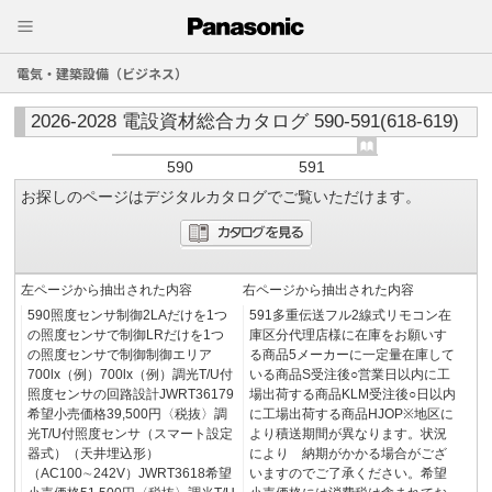
電気・建築設備（ビジネス）
2026-2028 電設資材総合カタログ 590-591(618-619)
590
591
お探しのページはデジタルカタログでご覧いただけます。
左ページから抽出された内容
右ページから抽出された内容
590照度センサ制御2LAだけを1つ
591多重伝送フル2線式リモコン在
の照度センサで制御LRだけを1つ
庫区分代理店様に在庫をお願いす
の照度センサで制御制御エリア
る商品5メーカーに一定量在庫して
700lx（例）700lx（例）調光T/U付
いる商品S受注後○営業日以内に工
照度センサの回路設計JWRT36179
場出荷する商品KLM受注後○日以内
希望小売価格39,500円〈税抜〉調
に工場出荷する商品HJOP※地区に
光T/U付照度センサ（スマート設定
より積送期間が異なります。状況
器式）（天井埋込形）
により 納期がかかる場合がござ
（AC100∼242V）JWRT3618希望
いますのでご了承ください。希望