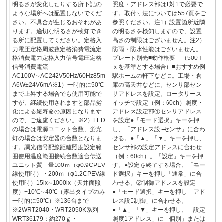
明るさが変化したりする所下記の
照度・アドレス部は1対1で必要で
ような場所へは配置しないでくだ
す。取付寸法については557頁をご
さい。不具合が生じるおそれがあ
参照ください。注1）設置箇所近隣
ります。適切な明るさが検知でき
の明るさを検知しますので、設置
る所に配置してください。定格入
高さの制限はございません。注2）
力電圧定格周波数定格消費電流定
防雨・防水性能はございません。
格消費電力定格入力信号電圧定格
プレート別売■動作概要 （500ｌ
信号消費電流
ｘを基準とする場合）■おすすめ例
AC100V∼AC242V50Hz/60Hz85m
駅ホームの軒下などに。工場・倉
A6W±24V6mA※1）一時的に50℃
庫の高天井などに。センサ部セン
まで上昇する場合でも使用可能で
サアドレスを設定。ロータリース
すが、継続使用されますと部品劣
イッチで設定（例：60ch）照度・
化による短寿命の原因となります
アドレス設定部①センサアドレス
ので、ご遠慮ください。※2）LED
を設定●「モード選択」キーを押
の場合は電源ユニット台数、蛍光
し、「アドレス設定̶センサ」に合わ
灯の場合は安定器の台数となりま
せる。●「▲」「▼」キーを押し、
す。調光信号配線距離照度設定範
センサ部の設定アドレスに合わせ
囲使用温度範囲接続台数適合伝送
（例：60ch）。「設定」キーを押
ユニット質 量100ｍ（φ0.9CPEV
す。●設定を終了する場合、「モー
線使用時）・200ｍ（φ1.2CPEV線
ド選択」キーを押し「通常」に合
使用時）15lx∼1000lx（天井面照
わせる。②制御アドレスを設定
度）−10℃∼40℃（露出タイプのみ
●「モード選択」キーを押し「アド
一時的に50℃）※136台まで
レス設定̶制御」に合わせる。
※2WRT2040・WRT2050K系列
●「▲」「▼」キーを押し、「設定
WRT36179：約270ｇ・
照度1アドレス」に「個別」または