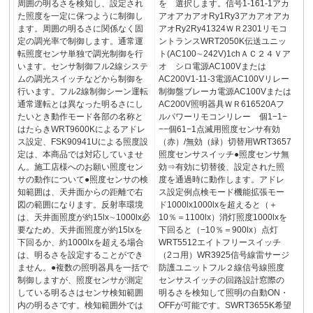
周囲の明るさを検知し、設定され
を 選択します。信号1-161-1アカ
た照度を一定に保つように制御し
アオアカアオRy1Ry3アカアオアカ
ます。周囲の明るさに関係なく固
アオRy2Ry41324ＷＲ2301リモコ
定の調光率で制御します。通常運
ントランスWRT2050K伝送ユニッ
転照度センサ単独で調光制御を行
ト(AC100∼242V)1chＡＣ２４Ｖア
います。センサ制御フル2線システ
オ シロ電源AC100Vまたは
ムの調光スイッチなどから制御を
AC200V1-11-3電源AC100Vリレー
行います。フル2線制御シーン運転
制御盤ブレーカ電源AC100Vまたは
通常運転とは異なった明るさにし
AC200V照明器具ＷＲ616520Aフ
たいとき動作モード各部の名称と
ルパワーリモコンリレー 個1−1−
はたらきWRT9600Kによるアドレ
−−個61−1点滅用照度センサ有効
ス設定、FSK90941Uによる照度設
（赤）/無効（緑）切替用WRT3657
定は、本商品では対応していませ
照度センサスイッチ●照度センサ無
ん。施工店様へのお願い照度セン
効⇒有効に切替後、設定された照
サの動作について●照度センサの検
度を通過時に動作します。アドレ
知範囲は、天井面からの距離で右
ス設定例点検モード機能拡張モー
図の範囲になります。反射率環境
ド1000lx1000lxを超えると（＋
は、天井面照度が約15lx∼1000lx必
10％＝1100lx）消灯照度1000lxを
要なため、天井面照度が約15lxを
下回ると（−10％＝900lx）点灯
下回るか、約1000lxを超える場合
WRT5512エイトフリースイッチ
は、明るさを設定することができ
（2コ用）WR3925信号線雷サージ
ません。●複数の照明器具を一括で
防護ユニットフル２線信号線照度
制御しますが、照度センサが測定
センサスイッチの回路設計窓際の
している明るさはセンサ検知範囲
明るさを検知して照明の自動ON・
内の明るさです。検知範囲外では
OFFが可能です。SWRT3655K希望