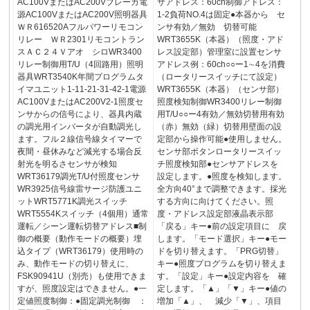
AC100VまたはAC200Vブレーカ電
サアドレス：60ch制御アドレス：
源AC100VまたはAC200V照明器具
1-2負荷NO.4は固定●本器から セ
ＷＲ616520Aフルパワーリモコン
ンサ有効／無効 切替可能
リレー ＷＲ2301リモコントラン
WRT3655K（本器）（照度・アド
スＡＣ２４Ｖアオ シロWR3400
レス設定部）管理室に設置センサ
リレー制御用T/U（4回路用）照明
アドレス例：60ch○○ー1∼4を消費
器具WRT3540K年間プログラムタ
（ロータリースイッチにて設定）
イマユニット1-11-21-31-42-1電源
WRT3655K（本器）（センサ部）
AC100VまたはAC200V2-1照度セ
照度検知制御WR3400リレー制御
ンサからの信号により、器具内蔵
用T/U○○ー4有効／無効切替用有効
の調光用インバータが自動調光し
（赤）無効（緑）切替用壁面の設
ます。フル２線信号線タイマーで
定部から操作可能●使用しません。
夜間・昼休みなど減光する場合反
センサ部ボタンロータリースイッ
射光を明るさセンサが検知
チ照度検知部●センサアドレスを
WRT36179調光T/U付照度センサ
設定します。●照度を検知します。
WR3925信号線雷サージ防護ユニ
全方向40°まで調整できます。採光
ットWRT5771K調光スイッチ
する方向に向けてください。照
WRT5554Kスイッチ（4個用）通常
度・アドレス設定部液晶表示部
運転／シーン運転切替アドレス■制
「戻る」キー●前の設定項目に 戻
御の概要（動作モードの概要）埋
します。「モード選択」キー●モー
込タイプ（WRT36179）使用時の
ドを切り替えます。「PRG切替」
み、動作モードの切り替えに、
キー●照度プログラムを切り替えま
FSK90941U（別売）も使用できま
す。「設定」キー●設定内容を 確
すが、照度設定はできません。●一
定します。「▲」「▼」キー●値の
定値照度制御：●固定調光制御 ：
増加「▲」、 減少「▼」、項目