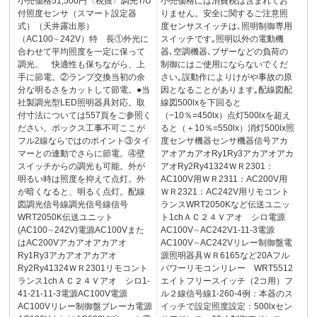
小売価格51,500円〈税抜〉調光T/U
小売価格には消費税は含まれてお
付照度センサ（スマート設定器
りません。安全に関するご注意照
式）（天井露出形）
度センサスイッチは､照明制御専用
（AC100∼242V）特 長①外光に
スイッチです｡照明以外の電動機
合わせて平均照度を一定に保って
器､空調機器､ブザーなどの負荷の
調光。 快適性も保ちながら、上
制御にはご使用にならないでくだ
手に節電。②ランプ交換当初の余
さい｡誤動作によりけがや事故の原
分な明るさをカットして節電。●当
因となることがあります｡配線図配
社製調光型LED照明器具対応。取
線図500lxを下回ると
付寸法については557頁をご参照く
（−10％=450lx）点灯500lxを超え
ださい。ボックス工事不可ここが
ると（＋10％=550lx）消灯500lx照
フル2線ならではのポイント③タイ
度センサ機器センサ機器信号アカ
マーとの連動でさらに節電。④壁
アオアカアオRy1Ry3アカアオアカ
スイッチからの調光も可能。外が
アオRy2Ry41324ＷＲ2301：
明るい時は照度を抑えて点灯。外
AC100V用ＷＲ2311：AC200V用
が暗くなると、明るく点灯。配線
ＷＲ2321：AC242V用リモコント
図調光信号線調光信号線信号
ランスWRT2050Kなど伝送ユニッ
WRT2050K伝送ユニット
ト1chＡＣ２４Ｖアオ シロ電源
(AC100∼242V)電源AC100Vまた
AC100V∼AC242V1-11-3電源
はAC200Vアカアオアカアオ
AC100V∼AC242Vリレー制御盤電
Ry1Ry3アカアオアカアオ
源照明器具ＷＲ6165など20Aフル
Ry2Ry41324ＷＲ2301リモコント
パワーリモコンリレー WRT5512
ランス1chＡＣ２４Ｖアオ シロ1-
エイトフリースイッチ（2コ用）フ
41-21-11-3電源AC100V電源
ル２線信号線1-260-4例：本器のス
AC100Vリレー制御盤ブレーカ電源
イッチで設定照度設定：500lxセン