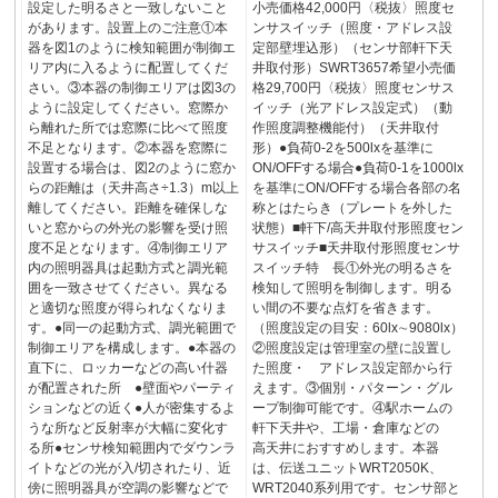
設定した明るさと一致しないこと
小売価格42,000円〈税抜〉照度セ
があります。設置上のご注意①本
ンサスイッチ（照度・アドレス設
器を図1のように検知範囲が制御エ
定部壁埋込形）（センサ部軒下天
リア内に入るように配置してくだ
井取付形）SWRT3657希望小売価
さい。③本器の制御エリアは図3の
格29,700円〈税抜〉照度センサス
ように設定してください。窓際か
イッチ（光アドレス設定式）（動
ら離れた所では窓際に比べて照度
作照度調整機能付）（天井取付
不足となります。②本器を窓際に
形）●負荷0-2を500lxを基準に
設置する場合は、図2のように窓か
ON/OFFする場合●負荷0-1を1000lx
らの距離は（天井高さ÷1.3）m以上
を基準にON/OFFする場合各部の名
離してください。距離を確保しな
称とはたらき（プレートを外した
いと窓からの外光の影響を受け照
状態）■軒下/高天井取付形照度セン
度不足となります。④制御エリア
サスイッチ■天井取付形照度センサ
内の照明器具は起動方式と調光範
スイッチ特 長①外光の明るさを
囲を一致させてください。異なる
検知して照明を制御します。明る
と適切な照度が得られなくなりま
い間の不要な点灯を省きます。
す。●同一の起動方式、調光範囲で
（照度設定の目安：60lx∼9080lx）
制御エリアを構成します。●本器の
②照度設定は管理室の壁に設置し
直下に、ロッカーなどの高い什器
た照度・ アドレス設定部から行
が配置された所 ●壁面やパーティ
えます。③個別・パターン・グル
ションなどの近く●人が密集するよ
ープ制御可能です。④駅ホームの
うな所など反射率が大幅に変化す
軒下天井や、工場・倉庫などの
る所●センサ検知範囲内でダウンラ
高天井におすすめします。本器
イトなどの光が入/切されたり、近
は、伝送ユニットWRT2050K、
傍に照明器具が空調の影響などで
WRT2040系列用です。センサ部と