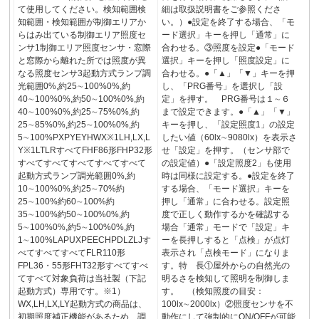
て使用してください。検知範囲検
細は取扱説明書をご参照くださ
知範囲・検知範囲が制御エリアか
い。）●設定を終了する場合、「モ
らはみ出ている制御エリア照度セ
ード選択」キーを押し「通常」に
ンサ1制御エリア照度センサ・窓際
合わせる。③照度を設定●「モード
と窓際から離れた所では照度が異
選択」キーを押し「照度設定」に
なる照度センサ3起動方式ランプ調
合わせる。●「▲」「▼」キーを押
光範囲0%,約25∼100%0%,約
し、「PRG番号」を選択し「設
40∼100%0%,約50∼100%0%,約
定」を押す。 PRG番号は１∼６
40∼100%0%,約25∼75%0%,約
まで設定できます。●「▲」「▼」
25∼85%0%,約25∼100%0%,約
キーを押し、「設定照度1」の設定
5∼100%PXPYEYHWX※1LH,LX,L
したい値（60lx∼9080lx）を表示さ
Y※1LTLRすべてFHF86形FHP32形
せ「設定」を押す。（センサ部で
すべてすべてすべてすべてすべて
の設定値）●「設定照度2」も使用
起動方式ランプ調光範囲0%,約
時は同様に設定する。●設定を終了
10∼100%0%,約25∼70%約
する場合、「モード選択」キーを
25∼100%約60∼100%約
押し「通常」に合わせる。設定照
35∼100%約50∼100%0%,約
度で正しく動作するかを確認する
5∼100%0%,約5∼100%0%,約
場合「通常」モードで「設定」キ
1∼100%LAPUXPEECHPDLZLJす
ーを長押しすると「点検」が点灯
べてすべてすべてFLR110形
表示され「点検モード」になりま
FPL36・55形FHT32形すべてすべ
す。特 長①屋外からの自然光の
てすべて対象負荷は当社製（下記
明るさを検知して照明を制御しま
起動方式）専用です。※1）
す。 （検知照度の目安：
WX,LH,LX,LY起動方式の商品は、
100lx∼2000lx）②照度センサを不
初期照度補正機能があるため、調
動作にして強制的にON/OFFが可能