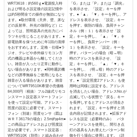
WRT3618：約560ｇ●電源投入時
「G」または「P」または「調光」
および明るさ設定後の設定記憶中
を表示させ、「設定」キーを押
は約5秒間全ての操作が無効になり
す。●「▲」「▼」キーを押し、ア
ます。●取付環境（天井、壁、床な
ドレスを表示させ、「設定」キー
どの反射率、外光の強弱など）に
を押す。個別の場合、負荷チャン
よっては、照明器具の光出力にバ
ネル（例：１）を表示させ「設
ラツキが生じることがあります。●
定」キーを押し、「▲」「▼」キ
節電効果を保つために年1回の清掃
ーを押し、負荷ナンバー（例：
をおすすめします。定格・仕様●ラ
１）を表示させ、「設定」キーを
ジオ、テレビや赤外線リモコン方
押す。パターンの場合（暗→明）
式の機器は本器から離してくださ
時のアドレスを表示させ、「設
い。雑音が入ったり正常に動作し
定」キーを押し、「▲」「▼」キ
ない場合があります。●同時通訳機
ーを押し、（明→暗）時のアドレ
などの誘導無線をご使用になると
スを表示させ、「設定」キーを押
雑音が入る場合があります。雑音
す。●「設定照度2アドレス」も使
についてWRT9510K希望小売価格
用時は同様に設定する。アドレス
84,000円〈税抜〉フル2線式リモコ
を消去したい場合、アドレスNo.が
ンスマート設定器スマートフォン
点滅している状態で「戻る」キー
を使って設定が可能。アドレス・
を長押しするとアドレスが消去さ
照度の設定に必要です。スマート
れます。「設定」キーを押すと消
フォン（別途）照度センサ（図は
去内容が記憶されます。●拡張アド
ＷＲＴ36179の場合）2.5m約φ4m●
レスを設定（必要時のみ） パタ
この商品はアドレスおよび照度設
ーンアドレスを使用し、間引き点
定が必要です。スマート設定器：
灯の器具を入れ替えたパターン制
WRT9510K（別売）と組み合わせ
御を行う場合に使用します。（詳