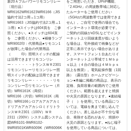
新20Ａフルパワーリモコンリレー
をご用意いただき、UPnP機能、
〔現行品〕
「2.4GHz」の周波数帯域に対応し
WR6162WR61623WR6166（JIS
たルーターをご使用ください
協約寸法2コ用→1コ用）
（5GHzの周波数帯では使用できま
WR61663（JIS協約寸法2コ用→1
せん）。ご自宅で使用の場合でも
コ用）●スイッチは604頁を ご参
インターネット環境が必要です。
照ください。●スイッチは604頁
ご契約の回線がxDSLなどでインタ
を ご参照ください。●補修ランプ
ーネット上り回線速度が低いよう
WR9002印：代替商品●リモコン1
な場合は、宅外接続で画像などが
が故障した場合の代替用品
正常に表示できない場合がありま
（ 印）照明スイッチの配線
す。スマートフォン１台あたりイ
は活用できますリモコンリレ
ンターネット上り帯域で１Ｍｂｐ
ー・・・・・・トランスＷＲ2301
ｓ以上（４台の場合は４Ｍｂｐｓ
リモコンリレーリモコンリレー照
以上を推奨）。電気錠操作盤（1回
明スイッチの配線は活用できます
路）（露出型）ホームナビゲーシ
リモコンリレー・・・・・・リモ
ョン●本編に掲載の商品は、表示の
コンリレー①リモコンリレー（片
定格、負荷容量の範囲内でご使用
切）WR6161K（両切）
ください。範囲を超えますと焼損
WR6166（片切）WR6161K（両
や火災の原因となります。●速結端
切）WR6166シロアカアカアカミ
子（ ）を使用している商品につ
ドリアカアカアカシロミドリトラ
いては、電線を奥まで差し込んで
ンスＷＲ2301（100V）ＷＲ
ください。差し込みが不十分な場
2311（200V）システム図システム
合、発熱する恐れがあり、焼損や
図WR6101-9WR6102-
火災の原因となります。●ねじ端子
9WR8501KWR6009K（WR6006K
を使用している商品については、