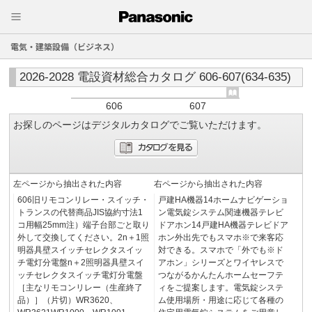
電気・建築設備（ビジネス）
2026-2028 電設資材総合カタログ 606-607(634-635)
606
607
お探しのページはデジタルカタログでご覧いただけます。
左ページから抽出された内容
右ページから抽出された内容
606旧リモコンリレー・スイッチ・
戸建HA機器14ホームナビゲーショ
トランスの代替商品JIS協約寸法1
ン電気錠システム関連機器テレビ
コ用幅25mm注）端子台部ごと取り
ドアホン14戸建HA機器テレビドア
外して交換してください。2n＋1照
ホン外出先でもスマホ※で来客応
明器具壁スイッチセレクタスイッ
対できる。スマホで「外でも※ド
チ電灯分電盤n＋2照明器具壁スイ
アホン」シリーズとワイヤレスで
ッチセレクタスイッチ電灯分電盤
つながるかんたんホームセーフテ
［主なリモコンリレー（生産終了
ィをご提案します。電気錠システ
品）］（片切）WR3620、
ム使用場所・用途に応じて各種の