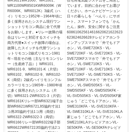
WR3621WR1000、WR1001、
住宅用電気錠システムをご用意し
WR1100WR8501KWR6009K（W
ています。目的に合わせてお選び
R6006K、WR6012K）3線式（ハ
ください。ホームナビゲーション
イ）リモコン1952年∼1964年頃に
日々の暮らしを「べんり」にサポ
多く採用されたシステム現行ワン
ート。スマートフォンでも「かん
ショットリモコン商品に全て代替
たん」操作。安全に関するご注意
をお願いします。●リレー故障の場
608610625614616620621622623
合はリレーと対応するスイッチを
623624626628テレビドアホンラ
両方代替●スイッチ故障の場合は、
インアップスマホで「外でもドア
故障したスイッチを代替ワンショ
ホン」VL-SWE720KS・VL-
ットリモコン2線式リモコン1981
SWE720KF・VL-SVE720KS・VL-
年∼現在その他［主なリモコンリレ
SVE720KFスマホで「外でもドア
ー（生産終了品）］WR6101、
ホン」VL-SWE710KS・VL-
WR6101-9、WR6101-K（片切）
SWE710KF・VL-SVE710KS・VL-
WR6102、WR6102-9、WR6102-
SVE710KF・VL-SWE750KS・VL-
K（両切）2線式ハイリモコンフル
SWE750KFスマホで「外でもドア
カラーリモコン1965年∼1980年頃
ホン」VL-SWD505KS・VL-
に多く採用されたシステム（片
SWD505KF・VL-SWD505KFK・
切）WR6321-2WR6321-3（片切）
VL-SVD505KS・VL-SVD505KF家
WR6161Kリレー部WR6321端子台
じゅう「どこでもドアホン」VL-
部WR6621WR6721JIS協約寸法1
SWE310KFA・VL-SVE310KFA・
コ用JIS協約寸法1コ用（両切）
VL-SWE310KLA・VL-SVE310KLA
WR6322-2WR6322-3（両切）
家じゅう「どこでもドアホン」VL-
WR6166リレー部WR6322端子部
SWE210KLAテレビドアホンVL-
WR6622WR6722JIS協約寸法2コ
SE50KPA・VL-SE50KFAテレビド