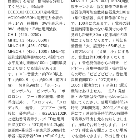
台接続する場合、信号線を分岐し
MHzCH.7（426.1000）MHz●周波
てください。※5品番
数チャンネル 設定操作で選択発
ECE3102KECE3107定格電圧
信器使用可能台数発信器最大100台
AC100V50/60Hz消費電力全表示
（集中発信器、集中操作器10台ま
時：14W 待機時：3W全表示時：
で、100台に含みます。）電波の到
9W 待機時：2W使用周波数
達距離障害物のない場所での水平
CH.1（426．0250）
見通し距離約30m（使用場所の環
MHzCH.3（426．0500）
境により短くなります。）報知音
MHzCH.5（426．0750）
量音量「大」設定時：65dB以上
MHzCH.7（426．1000）MHz‒電
（前方50cm）（音量「小」にする
波到達距離障害物のない場所での
と、音量は約10dB小さくなりま
水平見通し距離約100m（周囲環境
す。）音色発信器からの呼出「ピ
により短くなる場合がありま
ピピー」音集中発信器・操作器か
す。）※1‒音量大：約70dB以上
らの呼出「ピピピピピッ」音使用
中：約60dB 小：約50dB（前方１
温度範囲0℃∼＋40℃質量約
m） 切音色9種類：「ポーン」
100g（電池含む）｝※注1）通話
「ピンポンA」「ピンポンB」「ポ
機能はありません。 注2）発信
ロロン」「ブー（来客報知、優先
器・送信器は受信器から50㎝以上
呼出以外）」「メロディA」「メロ
離してください。使用可能時間24
ディB」「無音」「プププー（来客
時間（8時間充電、300回／日の使
報知、優先呼出）」※2ECE3102K
用にて）連続待受時間約50時間番
と連動番号表示ランプLED使用周
号表示が呼出し元をお知らせしま
囲温度0℃∼＋40℃質量約1.2kg配
す。振動でお知らせします。（バ
線距離‒受信器∼副表示器50m副表
イブ）呼出音が聞こえにくい場所
示器∼副表示器50m（AEφ0.9また
でも連絡できます。呼出し音でお