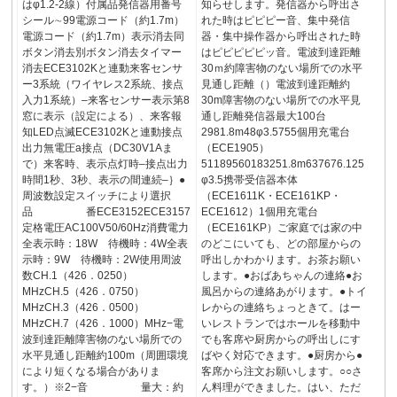
はφ1.2-2線）付属品発信器用番号
知らせします。発信器から呼出さ
シール∼99電源コード（約1.7m）
れた時はピピピー音、集中発信
電源コード（約1.7m）表示消去同
器・集中操作器から呼出された時
ボタン消去別ボタン消去タイマー
はピピピピピッ音。電波到達距離
消去ECE3102Kと連動来客センサ
30ｍ約障害物のない場所での水平
ー3系統（ワイヤレス2系統、接点
見通し距離（）電波到達距離約
入力1系統）‒来客センサー表示第8
30m障害物のない場所での水平見
窓に表示（設定による）、来客報
通し距離発信器最大100台
知LED点滅ECE3102Kと連動接点
2981.8m48φ3.5755個用充電台
出力無電圧a接点（DC30V1Aま
（ECE1905）
で）来客時、表示点灯時‒接点出力
51189560183251.8m637676.125
時間1秒、3秒、表示の間連続‒｝●
φ3.5携帯受信器本体
周波数設定スイッチにより選択
（ECE1611K・ECE161KP・
品 番ECE3152ECE3157
ECE1612）1個用充電台
定格電圧AC100V50/60Hz消費電力
（ECE161KP）ご家庭では家の中
全表示時：18W 待機時：4W全表
のどこにいても、どの部屋からの
示時：9W 待機時：2W使用周波
呼出しかわかります。お茶お願い
数CH.1（426．0250）
します。●おばあちゃんの連絡●お
MHzCH.5（426．0750）
風呂からの連絡あがります。●トイ
MHzCH.3（426．0500）
レからの連絡ちょっときて。はー
MHzCH.7（426．1000）MHz−電
いレストランではホールを移動中
波到達距離障害物のない場所での
でも客席や厨房からの呼出しにす
水平見通し距離約100m（周囲環境
ばやく対応できます。●厨房から●
により短くなる場合がありま
客席から注文お願いします。○○さ
す。）※2−音 量大：約
ん料理ができました。はい、ただ