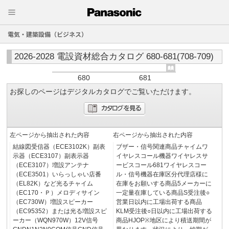
電気・建築設備（ビジネス）
2026-2028 電設資材総合カタログ 680-681(708-709)
680
681
お探しのページはデジタルカタログでご覧いただけます。
左ページから抽出された内容
右ページから抽出された内容
結線図受信器（ECE3102K）副表
ブザー・信号関連商品チャイムワ
示器（ECE3107）副表示器
イヤレスコール機器ワイヤレスサ
（ECE3107）増設アンテナ
ービスコール681ワイヤレスコー
（ECE3501）いらっしゃい店番
ル・信号機器在庫区分代理店様に
（EL82K）など光るチャイム
在庫をお願いする商品5メーカーに
（EC170・Ｐ）メロディサイン
一定量在庫している商品S受注後○
（EC730W）増設スピーカー
営業日以内に工場出荷する商品
（EC95352）または光る増設スピ
KLM受注後○日以内に工場出荷する
ーカー（WQN970W）12V信号
商品HJOP※地区により積送期間が