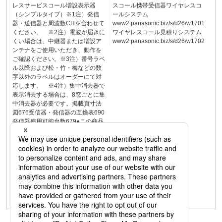
レスサービスコール増設表示器
スコール携帯受信器ワイヤレスコ
（シンプルタイプ）※1注）発信
ールシステム
器・送信器と周波数CHを合わせて
www2.panasonic.biz/s/d26/w1701
ください。 ※2注）電波が届きに
ワイヤレスコール見積りシステム
くい場合は、中継器または増設ア
www2.panasonic.biz/s/d26/w1702
ンテナをご使用いただき、動作を
ご確認ください。※3注）番号ラベ
ル以降および松・竹・梅などの数
字以外のラベルはオーダーにて対
応します。 ※4注）集中消去器で
表示消去する場合は、8窓ごとに集
中消去器が必要です。掲載頁寸法
図676受信器・発信器の互換表690
発信器使用可能台数679●この商品
は報知・連絡用であり生命救済、
犯罪防止を目的にした機器ではあ
りません。●電波の届く距離は周囲
環境により短くなる場合がありま
す。ご注意ワイヤレスサービスコ
ールワイヤレスコール機器チャイ
ムブザー・信号関連商品680ワイヤ
レスコール・信号機器17ワイヤレ
スサービスコール