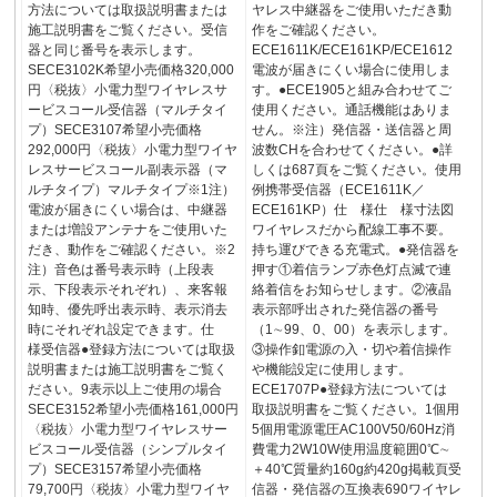
方法については取扱説明書または
ヤレス中継器をご使用いただき動
施工説明書をご覧ください。受信
作をご確認ください。
器と同じ番号を表示します。
ECE1611K/ECE161KP/ECE1612
SECE3102K希望小売価格320,000
電波が届きにくい場合に使用しま
円〈税抜〉小電力型ワイヤレスサ
す。●ECE1905と組み合わせてご
ービスコール受信器（マルチタイ
使用ください。通話機能はありま
プ）SECE3107希望小売価格
せん。※注）発信器・送信器と周
292,000円〈税抜〉小電力型ワイヤ
波数CHを合わせてください。●詳
レスサービスコール副表示器（マ
しくは687頁をご覧ください。使用
ルチタイプ）マルチタイプ※1注）
例携帯受信器（ECE1611K／
電波が届きにくい場合は、中継器
ECE161KP）仕 様仕 様寸法図
または増設アンテナをご使用いた
ワイヤレスだから配線工事不要。
だき、動作をご確認ください。※2
持ち運びできる充電式。●発信器を
注）音色は番号表示時（上段表
押す①着信ランプ赤色灯点滅で連
示、下段表示それぞれ）、来客報
絡着信をお知らせします。②液晶
知時、優先呼出表示時、表示消去
表示部呼出された発信器の番号
時にそれぞれ設定できます。仕
（1∼99、0、00）を表示します。
様受信器●登録方法については取扱
③操作釦電源の入・切や着信操作
説明書または施工説明書をご覧く
や機能設定に使用します。
ださい。9表示以上ご使用の場合
ECE1707P●登録方法については
SECE3152希望小売価格161,000円
取扱説明書をご覧ください。1個用
〈税抜〉小電力型ワイヤレスサー
5個用電源電圧AC100V50/60Hz消
ビスコール受信器（シンプルタイ
費電力2W10W使用温度範囲0℃∼
プ）SECE3157希望小売価格
＋40℃質量約160g約420g掲載頁受
79,700円〈税抜〉小電力型ワイヤ
信器・発信器の互換表690ワイヤレ