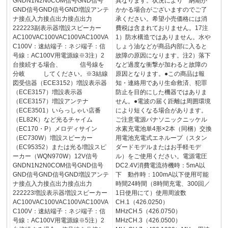
GNDN1N2N0COM信号GND信号
異なります。状況により 納期が
GND信号GND信号GND増設アンテ
かかる場合がございますのでご了
ナ接点入力接点出力接点出力
承ください。希望小売価格には消
222223副表示器増設スピーカー
費税は含まれておりません。17注
AC100VAC100VAC100VAC100VA
1）防水構造ではありません。水や
C100V：速結端子：ネジ端子：信
しょう油などが商品内部に入ると
号線：AC100V用電源線※3注）2
故障の原因になります。注2）落下
台接続する場合、 信号線を
など過度な衝撃が加わると故障の
分岐 してください。※3結線
原因となります。●この商品は報
図受信器（ECE3152）増設表示器
知・連絡用であり生命救済、犯罪
（ECE3157）増設表示器
防止を目的にした機器ではありま
（ECE3157）増設アンテナ
せん。●電波の届く距離は周囲環境
（ECE3501）いらっしゃい店番
により短くなる場合があります。
（EL82K）など光るチャイム
ご注意電源パナソニックニッケル
（EC170・P）メロディサイン
水素充電池単4形×2本（同梱）交換
（EC730W）増設スピーカー
用電池充電式エネループ（スタン
（EC95352）または光る増設スピ
ダードモデルまたはお手軽モデ
ーカー（WQN970W）12V信号
ル）をご使用ください。電源電圧
GNDN1N2N0COM信号GND信号
DC2.4V消費電流待機時：5mA以
GND信号GND信号GND増設アンテ
下 動作時：100mA以下使用可能
ナ接点入力接点出力接点出力
時間24時間（8時間充電、300回／
222223増設表示器増設スピーカー
1日使用にて）使用周波数
AC100VAC100VAC100VAC100VA
CH.1（426.0250）
C100V：速結端子：ネジ端子：信
MHzCH.5（426.0750）
号線：AC100V用電源線※5注）2
MHzCH.3（426.0500）