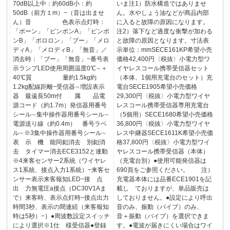
70dB以上中：約60dB小：約
いま注1）防水構造ではありませ
50dB（前方１m）−（音は出ませ
ん。水やしょう油などが商品内部
ん）音 色表示点灯時：
に入ると故障の原因になります。
「ポーン」「ピンポンA」「ピンポ
注2）落下など過度な衝撃が加わる
ンB」「ポロロン」「ブー」「メロ
と故障の原因となります。寸法表
ディA」「メロディB」「無音」／
示単位：mmSECE161KP希望小売
消去時：「ブー」「無音」−番号表
価格42,400円〈税抜〉小電力型ワ
示ランプLED使用周囲温度0℃∼＋
イヤレスコール携帯受信器セット
40℃質 量約1.5kg約
（本体、1個用充電台のセット）充
1.2kg配線距離−受信器∼増設表示
電台SECE1905希望小売価格
器 最遠長50m付 属 品電
29,300円〈税抜〉小電力型ワイヤ
源コード（約1.7m）発信器用番号
レスコール携帯受信器専用充電台
シール∼集中操作器用番号シール∼
（5個用）SECE1680希望小売価格
電源送り線（約0.4m） 番号ラベ
36,800円〈税抜〉小電力型ワイヤ
ル∼※3集中操作器用番号シール∼
レス中継器SECE1611K希望小売価
表 示 機 能同釦消去 別釦消
格37,800円〈税抜〉小電力型ワイ
去 タイマー消去ECE3152と連動
ヤレスコール携帯受信器（本体）
※4来客センサー2系統（ワイヤレ
（充電台別）●使用可能発信器は
ス1系統、接点入力1系統）−来客セ
690頁をご参照ください。 注）
ンサー表示来客報知LED−接 点
充電器本体には品番ECE1901を記
出 力無電圧a接点（DC30V1Aま
載し ておりますが、単品販売は
で）来客時、表示点灯時−接点出力
しておりません。●設定により呼出
時間3秒、表示の間連続（来客報知
音のみ、振動（バイブ）のみ、
時は5秒）−｝●周波数設定スイッチ
音＋振動（バイブ）を選択できま
により選択※1仕 様受信器●登録
す。●電波が届きにくい場合はワイ