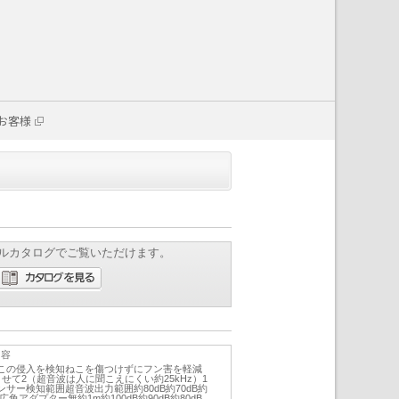
お客様
ルカタログでご覧いただけます。
内容
この侵入を検知ねこを傷つけずにフン害を軽減
せて2（超音波は人に聞こえにくい約25kHz）1
サー検知範囲超音波出力範囲約80dB約70dB約
00°広角アダプター無約1m約100dB約90dB約80dB