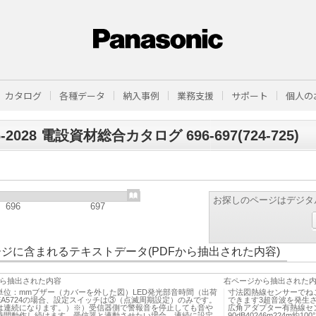
カタログ
各種データ
納入事例
業務支援
サポート
個人の
6-2028 電設資材総合カタログ 696-697(724-725)
お探しのページはデジタ
696
697
ジに含まれるテキストデータ(PDFから抽出された内容)
ら抽出された内容
右ページから抽出された
単位：mmブザー（カバーを外した図）LED発光部音時間（出荷
寸法図熱線センサーでね
EA5724の場合、設定スイッチは③（点滅周期設定）のみです。
できます3超音波を発生さ
は連続になります。）※）受信器側で警報音を停止しても音や
広角アダプター有熱線セン
時間動作し続けます。受信器と連動させたい場合、連続に設定
90dB40246m224m約1