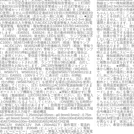
さい。※※①②③連続3分1分切光時間報知音警戒セット灯消灯
熱線センサー検知範囲超音波
灯連続3分1分切警報音音色報知音警戒セット灯点灯警戒セット
知範囲1m2.5m3m7m
消灯警戒セット灯消灯点滅周期A（1秒に1回点滅）B（2秒点滅、
20°SEC801G希望小
）C使用しません㈰音時間設定連続3分1分切㈪光時間設定連続3分
ちゃんしないで注）この
滅周期ABC−2秒点滅〈左から右へ順に点滅〉2秒休止（）■設定
することを目的としたも
501EA5524EA5724警戒表示入力1+2-1+2-3+4-1+2-3+4-速結
はありません。注1）設
力警戒表示入力警報入力AC/DC12V電源警報入力AC/DC12V電
週間と差があります。1
V電源警報・報知警報・報知警戒表示10084.515783.54010255：
もないねこや老ねこ、聴
：ネジ端子：信号線：AC100V用電源線光と音で異常などを外部
物が周囲にあると（ゴミ
します。（EA5501、EA5524）光と音の動作時間を個別に設定
て、効果が低下する場合
（EA5501、EA5524）発光部にLEDを採用し、ランプ交換が不
は、効果が低下する場合
A5501希望小売価格18,300円〈税抜〉警報ランプ付ブザー（屋
しないねこには効果があ
C100V）SEA5724希望小売価格13,300円〈税抜〉警報ランプ
ねこが通っても温度変化
（AC/DC12V）SEA5524希望小売価格15,700円〈税抜〉警報ラ
場合があります。注7）熱
ー（屋側用）（AC/DC12V）警報ランプ付ブザー・警報ランプ
で超音波を約10秒間出
注）表示灯付の押釦は接続できません。接続が必要な場合は、
時と止まる時にスピーカ
をご参照ください。受信器で警報信号が出力された際（もしく
体は、検知範囲内の温度
た押釦が押された際）、光（と音）で警報（もしくは報知）し
や人、車などの動きにも
信器が警戒セットされた際、ランプ下部が3秒点滅後、点灯し、
に複数台の設置をおすす
戒状態をお知らせします。2AC100V無極性圧着ジョイント
りません。 ●dB数は
WS657711+2-3+4-AC100V警報・報知②常開型押釦（WQ4501、
体から離れるほど、出力
1K、WS65771、WS65311など）との接続WS65771EA55012台ま
で、 被害の場所に本体
で注1）EA5501（100Vタイプ）に表示灯（LED）付押釦
だし水につからないよう
75K、WS66772など）を接続することはできません。注2）表示
（マンガン電池またはアル
）付の押釦（WS6675Kなど）を使用する場合はEA5524を使用し
動作として約6ヵ月付属品広
配線してください。注3）EA5501はAC100V電源線制御できま
形）使用温度範囲0℃∼＋4
は仕様書図をご参照ください。●押釦が保持しないため、1分ま
120・約580g（電池
のオートストップ機能をご使用ください。●押釦と配線せずに警
ードします。ねこを傷つ
場合（無線接続）はECD6130Kをご使用ください。注）警報入
ン、防雨型だから屋外設
3、4番端子）を短絡させ、電源の入・切で警報させる場合、電
有・無で超音波出力範囲
以上ON状態になるようにしてください。（ON状態になる時間が
こちゃんしないで超音波
常に警報しない場合があります。）防雨形寸法図端子図結線例
作表示灯13312089103
 様配線可能距離各部の名称と機能品 番電源∼本体警報入力端
ワイヤレスコール機器ワ
機器警報表示入力端子∼接続機器
信号機器17寸法表示単
φ1.2mm0.5mm2∼1.25mm2φ0.65mm∼φ0.9mm0.5mm2∼0.75m
5メーカーに一定量在庫
mm∼φ0.9mm0.5mm2∼0.75mm2EA5501−100m100mEA552450m
商品KLM受注後○日以内
mEA572450m100m−EA5501EA5524EA5724定格
が異なります。状況によ
5WAC12V 6VADC12V 3VA（250mA以下）操作電圧・電流約
ください。希望小売価格
約3mA音量警報音：約90dB（ヒュンヒュンヒュンヒュン）報知
dB（ピーピーピー）（1m前方）−警報入力無電圧a接点入力無電