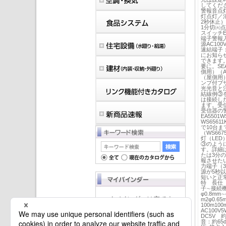
してくだ
警報音点
灯点灯／
2秒休止
1分切㈫点
スイッチEA5
端子警報入
源AC100
速結端子
にお知らせ
できます。
要に。SE
側用）（A
（屋側用）
ンプ付ブザ
光光音と
結線例③
は接続し
ます。受
受信器の警
EA5501
WS6561
で10台ま
（WS66
灯（LED
③のように
す。詳細
たは3分
報させたい
力端子（
源が5秒
短いと正
特 長仕
子∼接続
φ0.8mm∼
マイバインダーは空です。
m2φ0.65
100m100
AC100V
DC5V 
音：約65