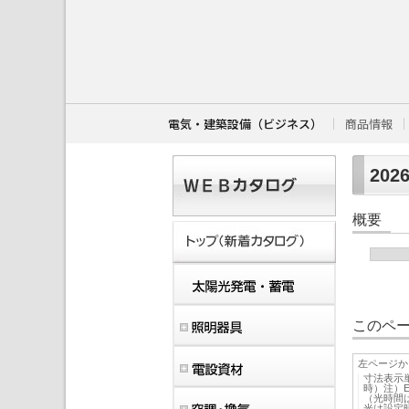
こ
こ
か
ら
本
文
で
す
電気・建築設備（ビジネス）
商品情報
。
202
概要
このペー
左ページか
寸法表示
時）注）
（光時間
光は設定