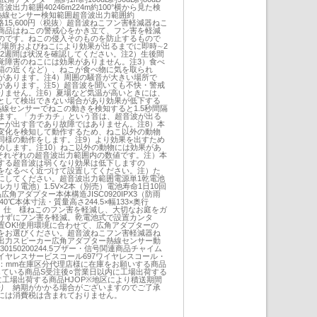
出力範囲40246m224m約100°横から見た検
5m熱線センサー検知範囲超音波出力範囲約
売価格15,600円〈税抜〉超音波ねこフン害軽減器ねこ
商品はねこの警戒心をかき立て、フン害を軽減
のです。ねこの侵入そのものを防止するもので
置場所およびねこにより効果が出るまでに即時∼2
∼2週間は状況を確認してください。注2）生後間
覚障害のねこには効果がありません。注3）食べ
箱の近くなど）、ねこが食べ物に気を取られ
があります。注4）周囲の騒音が大きい場所で
があります。注5）超音波を聞いても不快・警戒
りません。注6）夏場など気温が高いときには、
として検出できない場合があり効果が低下する
線センサーでねこの動きを検知すると1.5秒間隔
します。「カチカチ」という音は、超音波が出る
ーが出す音であり故障ではありません。注8）本
変化を検知して動作するため、ねこ以外の動物
同様の動作をします。注9）より効果を出すため
めします。注10）ねこ以外の動物には効果があ
、それぞれの超音波出力範囲内の数値です。注）本
する超音波は弱くなり効果は低下しますの
をなるべく近づけて設置してください。注）た
にしてください。超音波出力範囲電源単1乾電池
カリ電池）1.5V×2本（別売）電池寿命1日10回
角アダプター本体構造JISC0920IPX3（防雨
0℃本体寸法・質量高さ244.5×幅133×奥行
含む）仕 様ねこのフン害を軽減し、大切なお庭をガ
けずにフン害を軽減。乾電池式で設置カンタ
置OK!使用環境に合わせて、広角アダプターの
をお選びください。超音波ねこフン害軽減器ね
出力スピーカー広角アダプター熱線センサー動
.5130150200244.5ブザー・信号関連商品チャイム
イヤレスサービスコール697ワイヤレスコール・
位：mm在庫区分代理店様に在庫をお願いする商品
している商品S受注後○営業日以内に工場出荷する
に工場出荷する商品HJOP※地区により積送期間
り 納期がかかる場合がございますのでご了承
には消費税は含まれておりません。