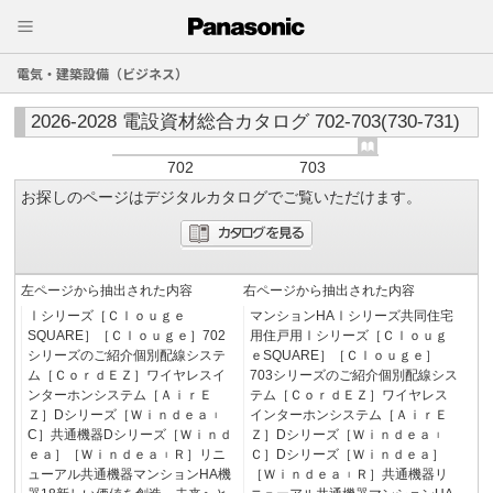
電気・建築設備（ビジネス）
2026-2028 電設資材総合カタログ 702-703(730-731)
702
703
お探しのページはデジタルカタログでご覧いただけます。
左ページから抽出された内容
右ページから抽出された内容
Ⅰシリーズ［Ｃｌｏｕｇｅ
マンションHAⅠシリーズ共同住宅
SQUARE］［Ｃｌｏｕｇｅ］702
用住戸用Ⅰシリーズ［Ｃｌｏｕｇ
シリーズのご紹介個別配線システ
ｅSQUARE］［Ｃｌｏｕｇｅ］
ム［ＣｏｒｄＥＺ］ワイヤレスイ
703シリーズのご紹介個別配線シス
ンターホンシステム［ＡｉｒＥ
テム［ＣｏｒｄＥＺ］ワイヤレス
Ｚ］Dシリーズ［Ｗｉｎｄｅａ︲
インターホンシステム［ＡｉｒＥ
C］共通機器Dシリーズ［Ｗｉｎｄ
Ｚ］Dシリーズ［Ｗｉｎｄｅａ︲
ｅａ］［Ｗｉｎｄｅａ︲Ｒ］リニ
Ｃ］Dシリーズ［Ｗｉｎｄｅａ］
ューアル共通機器マンションHA機
［Ｗｉｎｄｅａ︲Ｒ］共通機器リ