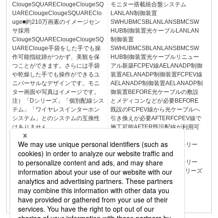
ClougeSQUAREClougeClougeSQ
モニター搭載統合盤システム
UAREClougeClougeSQUAREClo
LANLAN制御装置
uge■約210万画素のイメージセン
SWHUBMCSBLANLANSBMCSW
サ採用
HUB制御装置光ケーブルLANLAN
ClougeSQUAREClougeClougeSQ
制御装置
UAREClouge手袋をした手でも操
SWHUBMCSBLANLANSBMCSW
作可能指紋跡がつかず、美観を保
HUB制御装置光ケーブルリニュー
つことができます。さらには手袋
アル新築FCPEV線AELANADP制御
や乾燥した手でも操作ができるユ
装置AELANADP制御装置FCPEV線
ニバーサルなデザインです。モニ
AELANADP制御装置AELANADP制
ター画面や写真はイメージです。
御装置BEFORE光ケーブルの敷設
注）「Dシリーズ」「個別配線シス
とメディコンなどが必要BEFORE
テム」「ワイヤレスインターホン
既設のFCPEV線から光ケーブルへ
システム」とのシステムの互換性
引き換えが必要AFTERFCPEV線で
はありません。
施工可能AFTER既設配線が利用可
ClougeSQUAREClouge上記マー
能／設定はスイッチで簡単
クは、該当機能にインターホンの
ClougeSQUAREClougeⅠシリー
各機種が各々対応しているかどう
ズDシリーズ
かを表しています。マンション
ClougeSQUAREClougeⅠシリー
HAⅠシリーズ共同住宅用住戸用詳
ズDシリーズⅠシリーズⅠシリーズ
しいカタログをご用意していま
す。もよりの当社営業所へご請求
ください。｢マンションHAシステ
ム総合カタログ｣