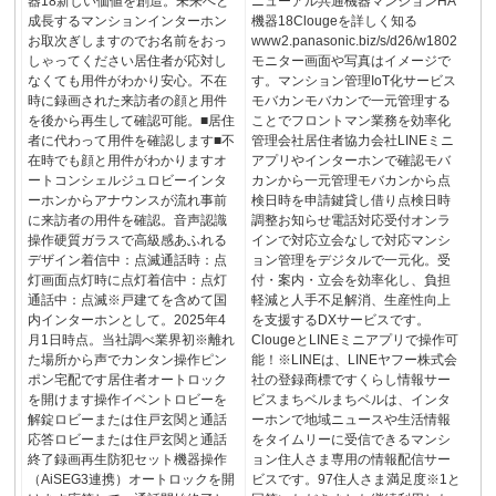
器18新しい価値を創造。未来へと
ニューアル共通機器マンションHA
成長するマンションインターホン
機器18Clougeを詳しく知る
お取次ぎしますのでお名前をおっ
www2.panasonic.biz/s/d26/w1802
しゃってください居住者が応対し
モニター画面や写真はイメージで
なくても用件がわかり安心。不在
す。マンション管理IoT化サービス
時に録画された来訪者の顔と用件
モバカンモバカンで一元管理する
を後から再生して確認可能。■居住
ことでフロントマン業務を効率化
者に代わって用件を確認します■不
管理会社居住者協力会社LINEミニ
在時でも顔と用件がわかりますオ
アプリやインターホンで確認モバ
ートコンシェルジュロビーインタ
カンから一元管理モバカンから点
ーホンからアナウンスが流れ事前
検日時を申請鍵貸し借り点検日時
に来訪者の用件を確認。音声認識
調整お知らせ電話対応受付オンラ
操作硬質ガラスで高級感あふれる
インで対応立会なしで対応マンシ
デザイン着信中：点滅通話時：点
ョン管理をデジタルで一元化。受
灯画面点灯時に点灯着信中：点灯
付・案内・立会を効率化し、負担
通話中：点滅※戸建てを含めて国
軽減と人手不足解消、生産性向上
内インターホンとして。2025年4
を支援するDXサービスです。
月1日時点。当社調べ業界初※離れ
ClougeとLINEミニアプリで操作可
た場所から声でカンタン操作ピン
能！※LINEは、LINEヤフー株式会
ポン宅配です居住者オートロック
社の登録商標ですくらし情報サー
を開けます操作イベントロビーを
ビスまちベルまちベルは、インタ
解錠ロビーまたは住戸玄関と通話
ーホンで地域ニュースや生活情報
応答ロビーまたは住戸玄関と通話
をタイムリーに受信できるマンシ
終了録画再生防犯セット機器操作
ョン住人さま専用の情報配信サー
（AiSEG3連携）オートロックを開
ビスです。97住人さま満足度※1と