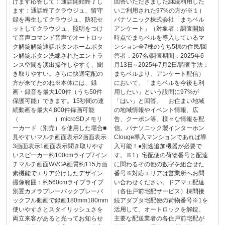
けます応答して：通話開始終了し
回答いただきました継続利用した
ます：通話終了クラウジュ、留守
いご利用された97%の方が※１）
録を再生してクラウジュ、防犯セ
パナソニック株式会社「まちベル
ットしてクラウジュ、照明をつけ
アンケート」（対象者：調査開始
て音声コマンド音声でオートロッ
時点でまちベルを導入しているマ
ク解錠解錠通話ボタンホームボタ
ンション全7棟のうち5棟の住民/回
ン解錠ボタン洗練されたエントラ
答者：267名/調査期間：2025年6
ンス空間を演出操作しやすく、聞
月13日∼2025年7月2日/調査手法：
き取りやすい。さらに快適宅配の
まちベルより、アンケート配信）
方が来てたのね※本体には、録
において、「まちベルを今後も利
画・録音を最大100件（うち50件
用したい」という設問に97%が
保護可能）できます。15秒間の連
「はい」と回答。 お住まい地域
続動画を最大4,800件録画可能
の地域情報やイベント情報、広
（ ）microSDメモリ
告、クーポン等、様々な情報を配
ーカード（別売）を使用した場合■
信。パナソニック製インターホン
見やすいマルチ画面表示2画面表示
Clouge導入マンションであれば導
3画面表示1画面表示聞き取りやす
入可能！●別途追加機器が必要で
いスピーカー約100cmライブ7イン
す。※1）宅配便の荷物番号と配達
チマルチ画面WVGA画質約115万画
に関わるその他の数字を組合せた
素機能でエリア分けしたデザイン
番号※対応エリアは営業所へお問
撮像範囲：約560cmライブライブ
い合わせください。ドアマエ配達
別置カメラプレーバックプレーバ
（各住戸前宅配サービス）棟間接
ックフル動画で録画180mm180mm
続アダプタ宅配便の荷物番号※1を
使いやすさとスタイリッシュさを
活用して、オートロックを解錠。
両立来客があると光ってお知らせ
主要な配送業者の各住戸前宅配が