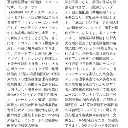
通知警報通知※画面は イメージ
算が不要になり、図面の作成も簡
です。インターホン
素化されます。［配線がシンプ
（AndroidTM/iOS）スマートフォ
ル］自火報配線（共用部除く）が
ン・タブレット設定動画はこちら
不要になり、省配線を可能にしま
専用アプリ［インターホン］を使
す。［施工がシンプル］共用部の4
用して、外出先でスマートフォン
つの機器が1つになって、施工や操
から来訪者の確認から通話、そし
作がラクになります。省メンテナ
て解錠まで行うことが可能。さら
ンス［一括遠隔試験機能］住戸内
にオートコンシェルジュ機能を併
火災感知器および住宅情報盤の遠
用し、事前に用件確認もできま
隔試験がマンションHA統合盤から
す。スマートフォン連携HDR（ハ
行えます。戸外表示器（警報表示
イダイナミックレンジ）処理によ
付ドアホン子器）の機能試験は、
る逆光性能向上操作しやすい大き
各住戸前で戸外表示器のテスト釦
なボタンツインマイク搭載で集音
操作で行います。省スペース、省
性能向上7型の液晶画面約210万画
メンテナンスを実現した統合盤シ
素のカメラ性能画像処理有画像処
ステム管理事務室でも来訪者を確
理無撮像した範囲から歪みを補正
認可能警報も液晶でわかりやすく
し切り出した映像を住宅情報盤に
表示諸警報の窓数が増えて現場の
表示■ツインマイクで集音性能向
ニーズにもフレキシブルに対応可
上 （ビームマイク機能）周囲の
能20回線の場合統合盤共用部自火
雑音との区別が困難来訪者非目的
報5窓※1→10窓諸警報窓数30回線
音来訪者マイクの指向性を絞り周
の場合5窓※1→20窓※1）過去商
囲の雑音と区別非目的音Clouge従
品の場合来客映像や各種警報（火
来品ロビーインターホンの撮像範
災など）を5型液晶モニターで確認
囲住宅情報盤の映像
できます。5型タッチパネル式液晶