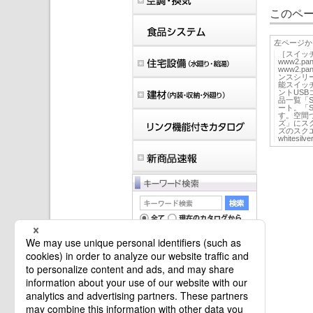
このペー
左ページか
［スイッ
www2.pa
www2.p
ンスシリ
能スイッ
ントUS
品一覧「S
ート。「S
す。空間
ズ」にス
ズのスク
whitesilv
マイバインダーは空です。