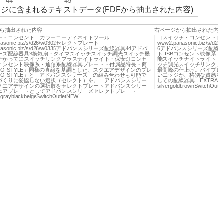
44
45
ジに含まれるテキストデータ(PDFから抽出された内容)
ら抽出された内容
右ページから抽出された
チ・コンセント］カラーコーディネイトツール
［スイッチ・コンセント
nasonic.biz/s/d26/w0302セレクトプレート
www2.panasonic.biz/s/d
anasonic.biz/s/d26/w0335アドバンスシリーズ配線器具44アドバ
6アドバンスシリーズ配線
ーズ配線器具3換気扇・タイマスイッチスイッチ調光スイッチ機
トUSBコンセント映像
チかってにスイッチリンクプラスナイトライト・保安灯コンセ
能スイッチナイトライト
Bコンセント映像系・通信系配線器具プレート・付属品特長・商
ッチ調光スイッチリンク
O-STYLE」同様の直線を基調とした、スクエアデザインのプレ
最高峰の仕上げ。バイブ
O-STYLE」と「アドバンスシリーズ」の組み合わせも可能で
いエッジが、格別な質感
づくりに妥協しない選択（セレクト）を。「アドバンスシリー
しての配線器具「EXTR
クエアデザインの選択肢をセレクトプレートアドバンスシリー
silvergoldbrownSwitchOut
エアプレートとしてアドバンスシリーズセレクトプレート
ergrayblackbeigeSwitchOutletNEW