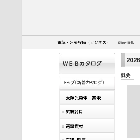
こ
こ
か
ら
本
文
で
す
電気・建築設備（ビジネス）
商品情報
。
202
概要