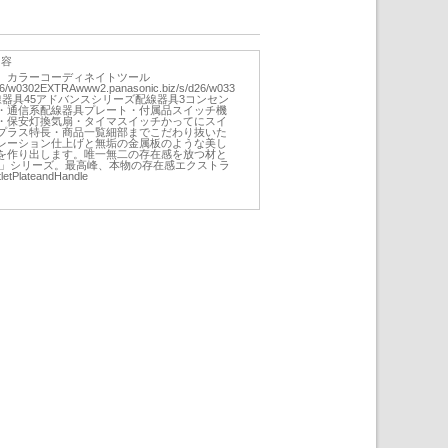
内容
］カラーコーディネイトツール
26/w0302EXTRAwww2.panasonic.biz/s/d26/w033
器具45アドバンスシリーズ配線器具3コンセン
系・通信系配線器具プレート・付属品スイッチ機
・保安灯換気扇・タイマスイッチかってにスイ
プラス特長・商品一覧細部までこだわり抜いた
レーション仕上げと無垢の金属板のような美し
を作り出します。唯一無二の存在感を放つ材と
A」シリーズ。最高峰、本物の存在感エクストラ
letPlateandHandle