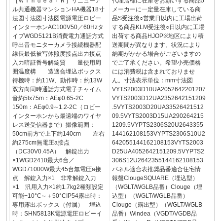
［Ｗｉｎｄｅａ︲Ｒ］リニューア
代理店様に在庫をお願いする商品5
ル共通機器マンションHA機器18寸
メーカーに一定量在庫している商
法図寸法図寸法図電源電圧ロビー
品S受注後○営業日以内に工場出荷
インターホンAC100V50／60Hzタ
する商品KLM受注後○日以内に工場
イプWGD5121B消費電力通話方式
出荷する商品HJOP※地区により積
呼出音モニターカメラ接続機器配
送期間が異なります。状況により
線長最低被写体照度接点出力接点
納期がかかる場合がございますの
入力暗証番号解錠質 量使用周
でご了承ください。希望小売価格
囲温度構 造適合埋込ボックス
には消費税は含まれておりませ
待機時：約11W、動作時：約13W
ん。寸法表示単位：mm寸法図
双方向同時通話方式電子チャイム
VYTS2003D10UA2052642201207
音約5lx75m：AEφ0.65-2C
VYTS2003D12UA2352642151209
150m：AEφ0.9∼1.2-2C（ロビー
.5VYTS2003D20UA33526421512
インターホンから最遠端のワイヤ
09.5VYTS2003D15UA290264215
レス送受信器まで）撮像範囲：
1209.5VYPTS2306S20U2643355
50cm前方で上下約140cm 左右
144162108153VYPTS2306S10U2
約275cm無電圧a接点
642055144162108153VYTS2003
（DC30V0.45A） 解錠出力
D25UA4052642151209.5VYPTS2
×1WGD2410最大6台／
306S12U2642355144162108153
WGD71000W最大45台無電圧a接
パネル適合表推奨品番適合住宅情
点 解錠入力×1 非常解錠入力
報盤ClougeSQUARE（埋込型）
×1 汎用入力×1約1.7kg2種類設定
（WGLT/WGLB品番）Clouge（埋
可能−10°C∼＋50°CIP54露出時：
込型）（WGLT/WGLB品番）
専用露出ボックス（付属） 埋込
Clouge（露出型）（WGLT/WGLB
時：SHN5813K電源電圧ロビーイ
品番）Windea（VGDT/VGDB品