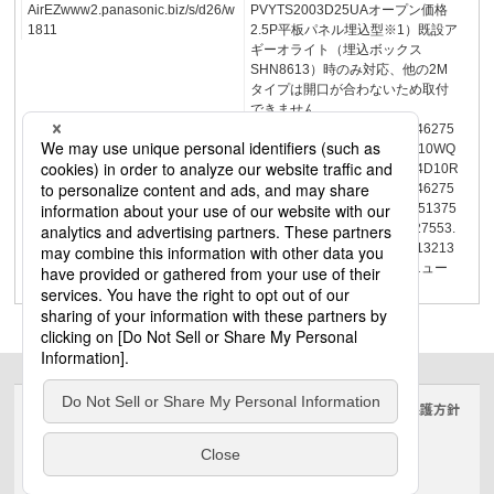
AirEZwww2.panasonic.biz/s/d26/w
PVYTS2003D25UAオープン価格
1811
2.5P平板パネル埋込型※1）既設ア
ギーオライト（埋込ボックス
SHN8613）時のみ対応、他の2M
タイプは開口が合わないため取付
できません。
9.5VYPTS1701P20R3356046275
53.583.51502030240190×110WQ
N701W2647174VYPTS2004D10R
9.5VYPTS1701P15R2906046275
53.583.51051377083.5132.51375
0VYPTS1404A9.5405604627553.
583.5VYPTS1701P25R17413213
22641207VYPTS0704Aリニュー
アル共通機器
サイトのご利用にあたって
クッキーポリシー
個人情報保護方針
電気・建築設備（ビジネス）
© Panasonic Electric Works Co., Ltd.