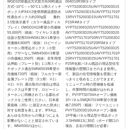
WGD320B通話方式双方向同時通話
004D10R3Mタイプ
方式−10°C∼＋50°C1コ用スイッチ
−VYTS2003D15UAVYTS2003D15
ボックスIPX4※2使用周囲温度防水
UAVYTS2003D15UAVYPTS1701P
性適合ボックス約200g質 量約
15RVYTS2003D15UAVYPTS1701
3.5型表示素子（カラー液晶ディス
P15R4Mタイプ
プレイ）OWGD2410希望小売価格
VYPTS2306S20UVYTS2003D20U
55,000円〈税抜〉ワイヤレス送受
AVYTS2003D20UAVYTS2003D20
信器小型用SSHN5813K※1希望小
UAVYPTS1701P20RVYTS2003D2
売価格8,800円〈税抜〉ロビーイン
0UAVYPTS1701P20R5Mタイプ
ターホン用埋込ボックス（小型
−VYTS2003D25UAVYTS2003D25
用）ブザーなしSWN4500※3希望
UAVYTS2003D25UAVYPTS1701P
小売価格2,350円〈税抜〉非常用埋
25RVYTS2003D25UAVYPTS1701
込押釦（プレート別）1コ用スイッ
P25R化粧パネル既設の埋込型住宅
チボックス適合5WN65039希望小
情報盤の壁開口をそのまま使用し
売価格720円〈税抜〉フルカラー新
て、新設の住宅情報盤を壁面にす
金属プレート2型〈3コ用〉※1）
っきりと収めることができます。
※2）※3）露出取付の場合は埋込
リニューアル時の壁補修を低減
ボックスは不要です。ロビーイン
し、作業時間の短縮がはかれま
ターホンに同梱されている露出ボ
す。PVYPTS0704Aオープン価格
ックスをご使用ください。日本産
1PパネルSWQN701W希望小売価
業規格（JIS）に規定された防水に
格7,050円〈税抜〉フリーユニット
対する程度を表します。IPX4は、
PVYTS2003D10UAオープン価格
あらゆる方向からの飛まつによる
1P平板パネル埋込型※埋込ボック
影響がないことと規定されていま
スSHN8613に対応（ボード開口の
す。WN4500のほかに、
場合、左右の増開口が必要）