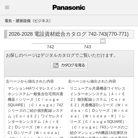
電気・建築設備（ビジネス）
2026-2028 電設資材総合カタログ 742-743(770-771)
742
743
お探しのページはデジタルカタログでご覧いただけます。
左ページから抽出された内容
右ページから抽出された内容
マンションHAワイヤレスインター
リニューアル共通機器ワイヤレス
ホンシステム一般集合住宅用共通
インターホンシステム［ＡｉｒＥ
機器Ⅰシリーズ［Ｃｌｏｕｇｅ
Ｚ］個別配線システム［Ｃｏｒｄ
SQUARE］［Ｃｌｏｕｇｅ］742
ＥＺ］共通機器Dシリーズ［Ｗｉｎ
シリーズのご紹介個別配線システ
ｄｅａ︲Ｃ］Dシリーズ［Ｗｉｎｄ
ム［ＣｏｒｄＥＺ］ワイヤレスイ
ｅａ］［Ｗｉｎｄｅａ︲Ｒ］Ⅰシ
ンターホンシステム［ＡｉｒＥ
リーズ［ＣｌｏｕｇｅSQUARE］
Ｚ］Dシリーズ［Ｗｉｎｄｅａ︲
［Ｃｌｏｕｇｅ］743シリーズのご
C］Dシリーズ［Ｗｉｎｄｅａ］
紹介マンションHA機器18在庫区分