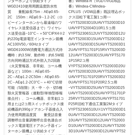
ンターホンより供給タイプ
番）Windea-R（VGDT/VGDB品
WGD2410使用周囲温度防水性
番）Windea-CWindea-
質 量配線長75m：AEφ0.65-
CPLUS（VGW品番）既設埋込ボッ
2C 150m：AEφ0.9∼1.2-2C（ロ
クス旧松下電工製1コ用−−
ビーインターホンから最遠端のワ
−VYTS2003D10UAVYTS2003D10
イヤレス送受信器まで）ワイヤレ
UAVYPTS2004D10R1.5コ用
ス送受信器−10°C∼＋50°CIPX4※2
VYPTS2306S12UVYTS2003D12U
約220g電源電圧インターホン親機
AVYTS2003D15UAVYTS2003D12
AC100V50／60Hzタイプ
UAVYTS2003D15UAVYTS2003D1
WGD61000W消費電力通話方式待
2UAVYPTS1701P15RVYTS2003D
機時：約3.5W、動作時：約6.5W双
12UAVYTS2003D15UAVYPTS170
方向同時通話方式外部入力2回路
1P15R2コ用
（火災警報器、非常釦、コール機
VYPTS2306S20UVYTS2003D20U
器など）100m：AEφ0.65-
AVYTS2003D20UAVYTS2003D20
2C∼AEφ1.2-2C50m：AEφ0.65-
UAVYPTS1701P20RVYTS2003D2
2C∼AEφ1.2-2C0°C∼＋40°C切替
0UAVYPTS1701P20R2.5コ用
可能（5段階）大・中・小・切5種
−VYTS2003D25UAVYTS2003D25
類火災警報器（連動型/単独型移報
UAVYTS2003D25UAVYPTS1701P
接点付）、コール機器、非常釦1コ
25RVYTS2003D25UAVYPTS1701
用または2コ用スイッチボックス接
P25R旧松下通信工業製2Mタイプ
続機器約390gドアホン子器接点入
VYPTS2306S10U※1VYTS2003D1
力使用周囲温度質 量受話音量
0UAVYTS2003D12UAVYTS2003D
調整呼出音量調整呼出音色適合ボ
10UAVYTS2003D12UAVYTS2003
ックス電源電圧ドアホン子器イン
D10UAVYTS2003D12UAVYTS200
ターホン親機より供給タイプ
3D10UAVYTS2003D12UAVYPTS2