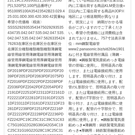
21C19C25G16G221,520円2,100
庫している商品S受注後○営業日以
円1,520円2,100円品番呼び
内に工場出荷する商品KLM受注後○
9510095100A35423542B23.029.4
日以内に工場出荷する商品HJOP※
25.031.0D0.300.420.300.42質量kg
地区により積送期間が異なりま
希望小売価格〈税抜〉
す。状況により 納期がかかる場
SSSS2929353543475029293535
合がございますのでご了承くださ
434735.042.047.535.042.047.535.
い。希望小売価格には消費税は含
042.047.535.042.047.5626335424
まれておりません。757寸法表示単
76263在庫区分在庫区分在庫区分
位：mm鋼製電線管
在庫区分種類種類種類種類薄鋼電
www2.panasonic.biz/s/d26/w1901
線管用線管用薄鋼電線管用薄鋼電
ねじ付き電線管用付属品（薄鋼・
線管用厚鋼電線管用厚鋼電線管用
厚鋼）●鋼板製電気亜鉛めっき電線
薄鋼電厚鋼電線管用厚鋼電線管用
管の管端に使用し、照明器具の取
DF2019PDF2025PDF2031PDF20
り付け、または電線接続用に使用
39PDF2051PDF2063PDF2075PD
します。照明器具の取り付け、ま
FZ2016PDFZ2022PDFZ2028PDF
たは電線接続用に使用します。配
Z2036PDFZ2042PDFZ2054PDF2
管のL形部分で、照明器具の取り付
2191DF22251DF22311DF22161D
け、または電線接続用に使用しま
F22221DF22281DF23191DF2325
す。配管のT字部分で、照明器具の
1DF23311DF23161DF23221DF23
取り付け、または電線接続用に使
281DF2239PDF2251PDFZ2216P
用します。配管の十字部分で、照
DFZ2222PDFZ2228PDFZ2236PD
明器具の取り付け、または電線接
FZ2242PC19C25C31C39C51C63
続用に使用します。●鋼板製電気亜
C75G16G22G28G36G42G54C19
鉛めっき●薄鋼用：鋳鉄製電気亜鉛
C25C31G16G22G28C19C25C31
めっき●厚鋼用：鋳鉄製溶融亜鉛め