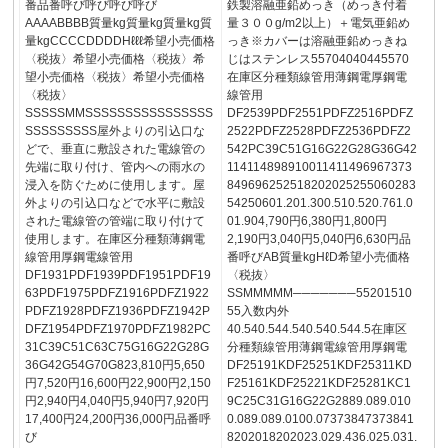
番品番呼び呼び呼び呼び
鉄製溶融亜鉛めっき（めっき付着
AAAABBBB質量kg質量kg質量kg質
量３００g/m2以上）＋電気亜鉛め
量kgCCCCDDDDHℓℓℓ希望小売価格
っき※カバーは溶融亜鉛めっきね
〈税抜〉希望小売価格〈税抜〉希
じはステンレス55704040445570
望小売価格〈税抜〉希望小売価格
在庫区分種類線管用薄鋼電厚鋼電
〈税抜〉
線管用
SSSSSMMSSSSSSSSSSSSSSSS
DF2539PDF2551PDFZ2516PDFZ
SSSSSSSSS屋外よりの引込口な
2522PDFZ2528PDFZ2536PDFZ2
どで、垂直に敷設された電線管の
542PC39C51G16G22G28G36G42
先端に取り付け、管内への雨水の
114114898910011411496967373
浸入を防ぐために使用します。屋
849696252518202025255060283
外よりの引込口などで水平に敷設
54250601.201.300.510.520.761.0
された電線管の管端に取り付けて
01.904,790円6,380円1,800円
使用します。在庫区分種類薄鋼電
2,190円3,040円5,040円6,630円品
線管用厚鋼電線管用
番呼びAB質量kgHℓD希望小売価格
DF1931PDF1939PDF1951PDF19
〈税抜〉
63PDF1975PDFZ1916PDFZ1922
SSMMMMM───────55201510
PDFZ1928PDFZ1936PDFZ1942P
55入数内外
DFZ1954PDFZ1970PDFZ1982PC
40.540.544.540.540.544.5在庫区
31C39C51C63C75G16G22G28G
分種類線管用薄鋼電線管用厚鋼電
36G42G54G70G823,810円5,650
DF25191KDF25251KDF25311KD
円7,520円16,600円22,900円2,150
F25161KDF25221KDF25281KC1
円2,940円4,040円5,940円7,920円
9C25C31G16G22G2889.089.010
17,400円24,200円36,000円品番呼
0.089.089.0100.07373847373841
び
8202018202023.029.436.025.031.