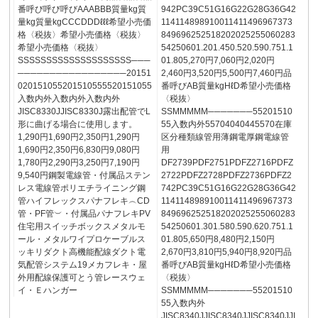
番呼び呼び呼びAAABBB質量kg質
942PC39C51G16G22G28G36G42
量kg質量kgCCCDDDℓℓℓ希望小売価
114114898910011411496967373
格〈税抜〉希望小売価格〈税抜〉
849696252518202025255060283
希望小売価格〈税抜〉
54250601.201.450.520.590.751.1
SSSSSSSSSSSSSSSSSSSS───
01.805,270円7,060円2,020円
─────────────────20151
2,460円3,520円5,500円7,460円品
020151055201510555520151055
番呼びAB質量kgHℓD希望小売価格
入数内外入数内外入数内外
〈税抜〉
JISC8330JJISC8330J露出配管でL
SSMMMMM───────55201510
形に曲げる場合に使用します。
55入数内外55704040445570在庫
1,290円1,690円2,350円1,290円
区分種類線管用薄鋼電厚鋼電線管
1,690円2,350円6,830円9,080円
用
1,780円2,290円3,250円7,190円
DF2739PDF2751PDFZ2716PDFZ
9,540円鋼製電線管・付属品ステン
2722PDFZ2728PDFZ2736PDFZ2
レス電線管ポリエチライニング鋼
742PC39C51G16G22G28G36G42
管ハイフレックスパナフレキ︵CD
114114898910011411496967373
管・PF管︶・付属品パナフレキPV
849696252518202025255060283
住宅用スイッチボックスメタルモ
54250601.301.580.590.620.751.1
ール・メタルワイプロケーブルス
01.805,650円8,480円2,150円
ッキリダクト高機能配線ダクト電
2,670円3,810円5,940円8,920円品
気配管システム19メカフレキ・屋
番呼びAB質量kgHℓD希望小売価格
外用配線保護可とう管レースウェ
〈税抜〉
イ・Ｅハンガー
SSMMMMM───────55201510
55入数内外
JISC8340JJISC8340JJISC8340JJI