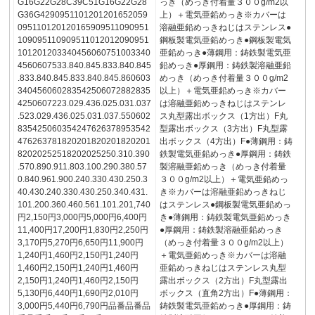
G16G22G28C39C51G16G22G28
っき（めっき付着量３００g/m2以
G36G4290951101201201652059
上）＋電気亜鉛めっき※カバーは
095110120120165909511090951
溶融亜鉛めっきねじはステンレス●
109095110909511012012090951
鋼板製電気亜鉛めっき●鋼板製電気
101201203340456060751003340
亜鉛めっき●薄鋼用：鋳鉄製電気亜
4560607533.840.845.833.840.845
鉛めっき●厚鋼用：鋳鉄製溶融亜鉛
.833.840.845.833.840.845.860603
めっき（めっき付着量３００g/m2
340456060283542506072882835
以上）＋電気亜鉛めっき※カバー
4250607223.029.436.025.031.037
は溶融亜鉛めっきねじはステンレ
.523.029.436.025.031.037.550602
ス丸型露出ボックス（1方出）F丸
835425060354247626378953542
型露出ボックス（3方出）F丸型露
476263781820201820201820201
出ボックス（4方出）F●薄鋼用：鋳
82020252518202025250.310.390
鉄製電気亜鉛めっき●厚鋼用：鋳鉄
.570.890.911.803.100.290.380.57
製溶融亜鉛めっき（めっき付着量
0.840.961.900.240.330.430.250.3
３００g/m2以上）＋電気亜鉛めっ
40.430.240.330.430.250.340.431.
き※カバーは溶融亜鉛めっきねじ
101.200.360.460.561.101.201,740
はステンレス●鋼板製電気亜鉛めっ
円2,150円3,000円5,000円6,400円
き●薄鋼用：鋳鉄製電気亜鉛めっき
11,400円17,200円1,830円2,250円
●厚鋼用：鋳鉄製溶融亜鉛めっき
3,170円5,270円6,650円11,900円
（めっき付着量３００g/m2以上）
1,240円1,460円2,150円1,240円
＋電気亜鉛めっき※カバーは溶融
1,460円2,150円1,240円1,460円
亜鉛めっきねじはステンレス丸型
2,150円1,240円1,460円2,150円
露出ボックス（2方出）F丸型露出
5,130円6,440円1,690円2,010円
ボックス（直角2方出）F●薄鋼用：
3,000円5,440円6,790円品番品番品
鋳鉄製電気亜鉛めっき●厚鋼用：鋳