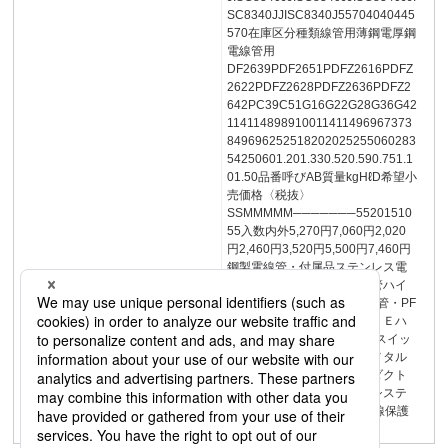
SC8340JJISC8340J55704040445
570在庫区分種類線管用薄鋼電厚鋼
電線管用
DF2639PDF2651PDFZ2616PDFZ
2622PDFZ2628PDFZ2636PDFZ2
642PC39C51G16G22G28G36G42
114114898910011411496967373
849696252518202025255060283
54250601.201.330.520.590.751.1
01.50品番呼びAB質量kgHℓD希望小
売価格〈税抜〉
SSMMMMM───────55201510
55入数内外5,270円7,060円2,020
円2,460円3,520円5,500円7,460円
鋼製電線管・付属品ステンレス電
線管ポリエチライニング鋼管ハイ
フレックスパナフレキ︵CD管・PF
管︶・付属品レースウェイ・Ｅハ
ンガーパナフレキPV住宅用スイッ
チボックスメタルモール・メタル
ワイプロケーブルスッキリダクト
高機能配線ダクト電気配管システ
ム19メカフレキ・屋外用配線保護
可とう管