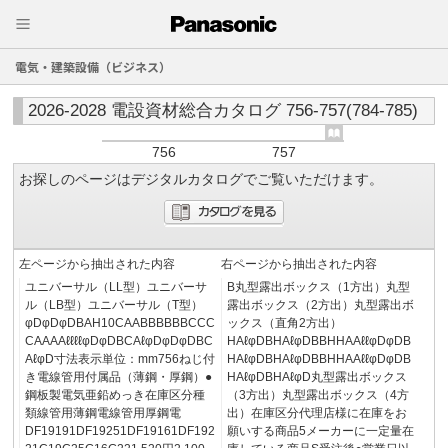
電気・建築設備（ビジネス）
2026-2028 電設資材総合カタログ 756-757(784-785)
756
757
お探しのページはデジタルカタログでご覧いただけます。
左ページから抽出された内容
右ページから抽出された内容
ユニバーサル（LL型）ユニバーサ
B丸型露出ボックス（1方出）丸型
ル（LB型）ユニバーサル（T型）
露出ボックス（2方出）丸型露出ボ
φDφDφDBAH10CAABBBBBBCCC
ックス（直角2方出）
CAAAAℓℓℓℓφDφDBCAℓφDφDφDBC
HAℓφDBHAℓφDBBHHAAℓℓφDφDB
AℓφD寸法表示単位：mm756ねじ付
HAℓφDBHAℓφDBBHHAAℓℓφDφDB
き電線管用付属品（薄鋼・厚鋼）●
HAℓφDBHAℓφD丸型露出ボックス
鋼板製電気亜鉛めっき在庫区分種
（3方出）丸型露出ボックス（4方
類線管用薄鋼電線管用厚鋼電
出）在庫区分代理店様に在庫をお
DF19191DF19251DF19161DF192
願いする商品5メーカーに一定量在