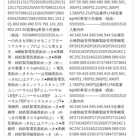
120131131175220100105120131
037.50.380.390.490.380.390.501,
131175220220A55707086111414
300円1,580円2,210円1,300円
855707086111111B42506072882
1,580円2,210円品番呼びAB質量
8354250607288100D0.801.101.2
kgHℓD希望小売価格〈税抜〉
01.803.600.490.570.791.101.201.
SSSSSS──────201510201510
803.203.50質量kg希望小売価格
入数内外
〈税抜〉SSSMMSSSSSSSSカバ
40.540.544.540.540.544.5在庫区
ーの向きを回転させることでター
分種類線管用薄鋼電線管用厚鋼電
ミナルキャップのようにも使えま
DF26191KDF26251KDF26311KD
す。●鋼板製電気亜鉛めっき●薄鋼
F26161KDF26221KDF26281KC1
用：鋳鉄製電気亜鉛めっき●厚鋼
9C25C31G16G22G2889.089.010
用：鋳鉄製溶融亜鉛めっき（めっ
0.089.089.0100.07373847373841
き付着量３００g/m2以上）＋電気
8202018202023.029.436.025.031.
亜鉛めっき※カバーは溶融亜鉛め
037.50.410.420.540.410.420.561,
っきねじはステンレス●鋼板製電気
490円1,760円2,580円1,490円
亜鉛めっきエントランスキャップF
1,760円2,580円品番呼びAB質量
ユニバーサルLL型Fユニバーサル
kgHℓD希望小売価格〈税抜〉
LB型FユニバーサルLB型F ユニバ
SSSSSS──────201510201510
ーサルT型FターミナルキャップF●
入数内外
薄鋼用：鋳鉄製電気亜鉛めっき●厚
40.540.544.540.540.544.5在庫区
鋼用：鋳鉄製溶融亜鉛めっき（め
分種類線管用薄鋼電線管用厚鋼電
っき付着量３００g/m2以上）＋電
DF27191KDF27251KDF27311KD
気亜鉛めっきねじはステンレス●薄
F27161KDF27221KDF27281KC1
鋼用：鋳鉄製電気亜鉛めっき●厚鋼
9C25C31G16G22G2889.089.010
用：鋳鉄製溶融亜鉛めっき（めっ
0.089.089.0100.07373847373841