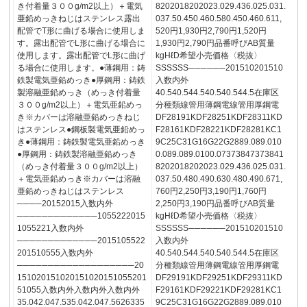
き付着量３００g/m2以上）＋電気
8202018202023.029.436.025.031.
亜鉛めっきねじはステンレス露出
037.50.450.460.580.450.460.611,
配管でT形に曲げる場合に使用しま
520円1,930円2,790円1,520円
す。露出配管でL形に曲げる場合に
1,930円2,790円品番呼びAB質量
使用します。露出配管でL形に曲げ
kgHℓD希望小売価格〈税抜〉
る場合に使用します。●薄鋼用：鋳
SSSSSS──────201510201510
鉄製電気亜鉛めっき●厚鋼用：鋳鉄
入数内外
製溶融亜鉛めっき（めっき付着量
40.540.544.540.540.544.5在庫区
３００g/m2以上）＋電気亜鉛めっ
分種類線管用薄鋼電線管用厚鋼電
き※カバーは溶融亜鉛めっきねじ
DF28191KDF28251KDF28311KD
はステンレス●鋼板製電気亜鉛めっ
F28161KDF28221KDF28281KC1
き●薄鋼用：鋳鉄製電気亜鉛めっき
9C25C31G16G22G2889.089.010
●厚鋼用：鋳鉄製溶融亜鉛めっき
0.089.089.0100.07373847373841
（めっき付着量３００g/m2以上）
8202018202023.029.436.025.031.
＋電気亜鉛めっき※カバーは溶融
037.50.480.490.630.480.490.671,
亜鉛めっきねじはステンレス
760円2,250円3,190円1,760円
────20152015入数内外
2,250円3,190円品番呼びAB質量
─────────────1055222015
kgHℓD希望小売価格〈税抜〉
1055221入数内外
SSSSSS──────201510201510
─────────────2015105522
入数内外
201510555入数内外
40.540.544.540.540.544.5在庫区
───────────────────20
分種類線管用薄鋼電線管用厚鋼電
151020151020151020151055201
DF29191KDF29251KDF29311KD
51055入数内外入数内外入数内外
F29161KDF29221KDF29281KC1
35.042.047.535.042.047.5626335
9C25C31G16G22G2889.089.010