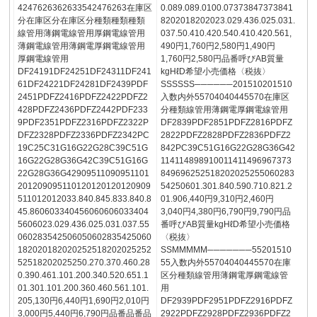
4247626362633542476263在庫区
0.089.089.0100.07373847373841
分在庫区分在庫区分種類種類種類
8202018202023.029.436.025.031.
線管用薄鋼電線管用厚鋼電線管用
037.50.410.420.540.410.420.561,
薄鋼電線管用薄鋼電厚鋼電線管用
490円1,760円2,580円1,490円
厚鋼電線管用
1,760円2,580円品番呼びAB質量
DF24191DF24251DF24311DF241
kgHℓD希望小売価格〈税抜〉
61DF24221DF24281DF2439PDF
SSSSSS──────201510201510
2451PDFZ2416PDFZ2422PDFZ2
入数内外55704040445570在庫区
428PDFZ2436PDFZ2442PDF233
分種類線管用薄鋼電厚鋼電線管用
9PDF2351PDFZ2316PDFZ2322P
DF2839PDF2851PDFZ2816PDFZ
DFZ2328PDFZ2336PDFZ2342PC
2822PDFZ2828PDFZ2836PDFZ2
19C25C31G16G22G28C39C51G
842PC39C51G16G22G28G36G42
16G22G28G36G42C39C51G16G
114114898910011411496967373
22G28G36G42909511090951101
849696252518202025255060283
201209095110120120120120909
54250601.301.840.590.710.821.2
511012012033.840.845.833.840.8
01.906,440円9,310円2,460円
45.860603340456060606033404
3,040円4,380円6,790円9,790円品
5606023.029.436.025.031.037.55
番呼びAB質量kgHℓD希望小売価格
060283542506050602835425060
〈税抜〉
182020182020252518202025252
SSMMMMM───────55201510
52518202025250.270.370.460.28
55入数内外55704040445570在庫
0.390.461.101.200.340.520.651.1
区分種類線管用薄鋼電厚鋼電線管
01.301.101.200.360.460.561.101.
用
205,130円6,440円1,690円2,010円
DF2939PDF2951PDFZ2916PDFZ
3,000円5,440円6,790円品番品番品
2922PDFZ2928PDFZ2936PDFZ2