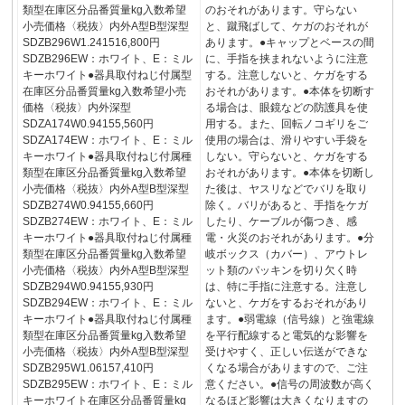
類型在庫区分品番質量kg入数希望
のおそれがあります。守らない
小売価格〈税抜〉内外A型B型深型
と、蹴飛ばして、ケガのおそれが
SDZB296W1.241516,800円
あります。●キャップとベースの間
SDZB296EW：ホワイト、E：ミル
に、手指を挟まれないように注意
キーホワイト●器具取付ねじ付属型
する。注意しないと、ケガをする
在庫区分品番質量kg入数希望小売
おそれがあります。●本体を切断す
価格〈税抜〉内外深型
る場合は、眼鏡などの防護具を使
SDZA174W0.94155,560円
用する。また、回転ノコギリをご
SDZA174EW：ホワイト、E：ミル
使用の場合は、滑りやすい手袋を
キーホワイト●器具取付ねじ付属種
しない。守らないと、ケガをする
類型在庫区分品番質量kg入数希望
おそれがあります。●本体を切断し
小売価格〈税抜〉内外A型B型深型
た後は、ヤスリなどでバリを取り
SDZB274W0.94155,660円
除く。バリがあると、手指をケガ
SDZB274EW：ホワイト、E：ミル
したり、ケーブルが傷つき、感
キーホワイト●器具取付ねじ付属種
電・火災のおそれがあります。●分
類型在庫区分品番質量kg入数希望
岐ボックス（カバー）、アウトレ
小売価格〈税抜〉内外A型B型深型
ット類のパッキンを切り欠く時
SDZB294W0.94155,930円
は、特に手指に注意する。注意し
SDZB294EW：ホワイト、E：ミル
ないと、ケガをするおそれがあり
キーホワイト●器具取付ねじ付属種
ます。●弱電線（信号線）と強電線
類型在庫区分品番質量kg入数希望
を平行配線すると電気的な影響を
小売価格〈税抜〉内外A型B型深型
受けやすく、正しい伝送ができな
SDZB295W1.06157,410円
くなる場合がありますので、ご注
SDZB295EW：ホワイト、E：ミル
意ください。●信号の周波数が高く
キーホワイト在庫区分品番質量kg
なるほど影響は大きくなりますの