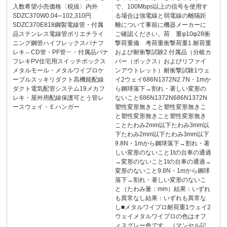
入数希望小売価格〈税抜〉内外
で、100Mbps以上の信号を使用す
SDZC370W0.04─102,310円
る場合は強電線と弱電線の離隔距
SDZC370E818鋼製電線管・付属
離について事前に機器メーカーに
品ステンレス電線管ポリエチライ
ご確認ください。荷 重φ10φ28衝
ニング鋼管ハイフレックスパナフ
撃荷重備 考荷重衝撃荷重1.耐荷重
レキ︵CD管・PF管︶・付属品パナ
および耐衝撃試験2.付属品（分岐カ
フレキPV住宅用スイッチボックス
バー（ボックス）およびリファイ
メタルモール・メタルワイプロケ
ンアウトレット）耐衝撃試験1ウェ
ーブルスッキリダクト高機能配線
イ2ウェイ686N1372N2.7N・1mか
ダクト電気配管システム19メカフ
ら鋼球落下→割れ・著しい変形の
レキ・屋外用配線保護可とう管レ
ないこと686N1372N686N1372N
ースウェイ・Ｅハンガー
塑性変形無きこと塑性変形無きこ
と塑性変形無きこと塑性変形無き
ことたわみ2mm以下たわみ3mm以
下たわみ2mm以下たわみ3mm以下
9.8N・1mから鋼球落下→割れ・著
しい変形のないこと1tの台車の通過
→変形のないこと1tの台車の通過→
変形のないこと9.8N・1mから鋼球
落下→割れ・著しい変形のないこ
と（たわみ量：mm）結果：いずれ
も異常なし結果：いずれも異常な
し■メタルワイプロ耐荷重1ウェイ2
ウェイメタルワイプロの色はオフ
ィスグレー色です。（マンセル記