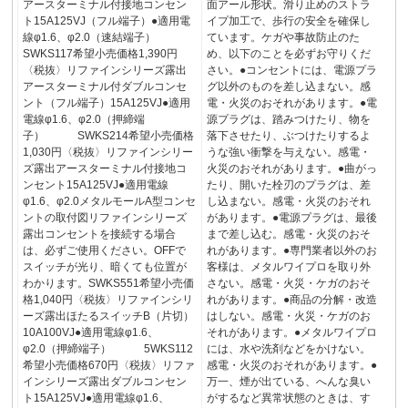
アースターミナル付接地コンセン
面アール形状。滑り止めのストラ
ト15A125VJ（フル端子）●適用電
イプ加工で、歩行の安全を確保し
線φ1.6、φ2.0（速結端子）
ています。ケガや事故防止のた
SWKS117希望小売価格1,390円
め、以下のことを必ずお守りくだ
〈税抜〉リファインシリーズ露出
さい。●コンセントには、電源プラ
アースターミナル付ダブルコンセ
グ以外のものを差し込まない。感
ント（フル端子）15A125VJ●適用
電・火災のおそれがあります。●電
電線φ1.6、φ2.0（押締端
源プラグは、踏みつけたり、物を
子） SWKS214希望小売価格
落下させたり、ぶつけたりするよ
1,030円〈税抜〉リファインシリー
うな強い衝撃を与えない。感電・
ズ露出アースターミナル付接地コ
火災のおそれがあります。●曲がっ
ンセント15A125VJ●適用電線
たり、開いた栓刃のプラグは、差
φ1.6、φ2.0メタルモールA型コンセ
し込まない。感電・火災のおそれ
ントの取付図リファインシリーズ
があります。●電源プラグは、最後
露出コンセントを接続する場合
まで差し込む。感電・火災のおそ
は、必ずご使用ください。OFFで
れがあります。●専門業者以外のお
スイッチが光り、暗くても位置が
客様は、メタルワイプロを取り外
わかります。SWKS551希望小売価
さない。感電・火災・ケガのおそ
格1,040円〈税抜〉リファインシリ
れがあります。●商品の分解・改造
ーズ露出ほたるスイッチB（片切）
はしない。感電・火災・ケガのお
10A100VJ●適用電線φ1.6、
それがあります。●メタルワイプロ
φ2.0（押締端子） 5WKS112
には、水や洗剤などをかけない。
希望小売価格670円〈税抜〉リファ
感電・火災のおそれがあります。●
インシリーズ露出ダブルコンセン
万一、煙が出ている、へんな臭い
ト15A125VJ●適用電線φ1.6、
がするなど異常状態のときは、す