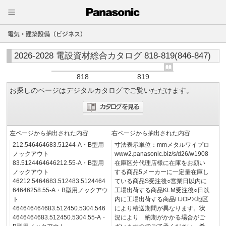
電気・建築設備（ビジネス）
2026-2028 電設資材総合カタログ 818-819(846-847)
818
819
お探しのページはデジタルカタログでご覧いただけます。
左ページから抽出された内容
右ページから抽出された内容
212.546464683.51244-A・B型用
寸法表示単位：mmメタルワイプロ
ノックアウト
www2.panasonic.biz/s/d26/w1908
83.5124464646212.55-A・B型用
在庫区分代理店様に在庫をお願い
ノックアウト
する商品5メーカーに一定量在庫し
46212.5464683.512483.5124464
ている商品S受注後○営業日以内に
64646258.55-A・B型用ノックアウ
工場出荷する商品KLM受注後○日以
ト
内に工場出荷する商品HJOP※地区
464646464683.512450.5304.546
により積送期間が異なります。状
4646464683.512450.5304.55-A・
況により 納期がかかる場合がご