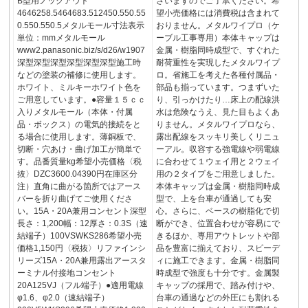
B型用ノックアウト
ざいますのでご了承ください。希
4646258.5464683.512450.550.55
望小売価格には消費税は含まれて
0.550.550.5メタルモール寸法表示
おりません。メタルワイプロ（ケ
単位：mmメタルモール
ーブル工事専用）本体キャップは
www2.panasonic.biz/s/d26/w1907
金属・樹脂同時成型で、すぐれた
深型深型深型深型深型深型施工時
耐荷重性を実現したメタルワイプ
などの塗装の補修に使用します。
ロ。省施工を考えた各種付属品・
ホワイト、ミルキーホワイト色を
部品も揃っています。つまずいた
ご用意しています。●容量１５ｃｃ
り、引っかけたり…床上の配線洪
入りメタルモール（本体・付属
水は危険なうえ、見た目もよくあ
品・ボックス）の電気的接続をと
りません。メタルワイプロなら、
る場合に使用します。薄銅板で、
露出配線をスッキリ美しくリニュ
切断・穴あけ・曲げ加工が簡単で
ーアル。収容する強電線や弱電線
す。品番質量kg希望小売価格〈税
に合わせて１ウェイ用と２ウェイ
抜〉DZC3600.04390円在庫区分
用の２タイプをご用意しました。
注）直角に曲がる箇所ではアース
本体キャップは金属・樹脂同時成
バーを折り曲げてご使用くださ
型で、上を台車が通過しても安
い。15A・20A兼用コンセント深型
心。さらに、ベースの樹脂化で切
長さ：1,200幅：12厚さ：0.3S（速
断ができ、位置合わせが容易にで
結端子）100VSWKS286希望小売
きるほか、専用アウトレットや部
価格1,150円〈税抜〉リファインシ
品を豊富に揃えており、スピーデ
リーズ15A・20A兼用露出アースタ
ィに施工できます。金属・樹脂同
ーミナル付接地コンセント
時成型で強度も十分です。金属製
20A125VJ（フル端子）●適用電線
キャップの採用で、踏み付けや、
φ1.6、φ2.0（速結端子）
台車の通過などの外圧にも割れる