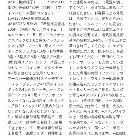
φ2.0（押締端子） SWKS111
ぐに使用をやめる。（電源を切っ
希望小売価格430円〈税抜〉リファ
てください）必ず電気工事店にご
インシリーズ露出コンセント
相談ください。お客様による修理
15A125VJ●適用電線φ1.6、
は、危険ですから、絶対おやめく
φ2.0SDZA153KW・E希望小売価格
ださい。メタルワイプロの安全に
205円〈税抜〉W：ホワイトE：ミ
関するご注意施工には電気工事士
ルキーホワイト5コ用スイッチボッ
の資格が必要です。電気設備技術
クスノックなし6コ用スイッチボッ
基準の解釈第164条ケーブル工事に
クス片側2コノック6コ用スイッチ
基づき施工してください。ケガや
ボックスノックなしA型・B型共用
事故防止のため、以下のことを必
A型・B型共用A型・B型共用A型・
ずお守りください。専用のリファ
B型共用リファインシリーズ露出コ
インアウトレットも充実していま
ンセント・スイッチ（メタルモー
す。メタルワイプロと一体感をも
ルA型と併せてご使用ください。）
たせた専用の薄型リファインアウ
アースバー補修塗料スイッチアウ
トレットと、フルカラー配線器具
トレットブッシング4コ用スイッチ
を組み込んだリファインアウトレ
ボックス4コ用スイッチボックス片
ットＥシリーズをご用意。禁止必
側2コノック4コ用スイッチボック
ず守る●メタルワイプロの改造はし
スノックなし5コ用スイッチボック
ない。（本体の切断、ベース固定
ス片側2コノック110入数内外送り
用の穴あけは除く）感電・火災の
なし送りなし送りなし送りなし
おそれがあります。●メタルワイプ
注）絶縁被覆付棒型圧着端子、絶
ロは、規定の電線収納本数を守っ
縁ホルダー付棒型圧着端子は使用
て使用する。守らないと、ケーブ
できません。注）絶縁被覆付棒型
ルが抜けたり、傷ついて、感電・
圧着端子、絶縁ホルダー付棒型圧
火災のおそれがあります。●速結端