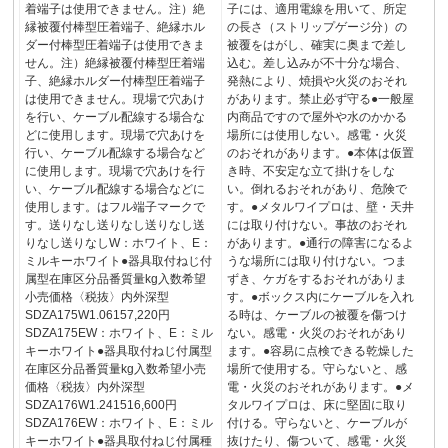
着端子は使用できません。注）絶
子には、適用電線を用いて、所定
縁被覆付棒型圧着端子、絶縁ホル
の長さ（ストリップゲージ分）の
ダー付棒型圧着端子は使用できま
被覆をはがし、確実に奥まで差し
せん。注）絶縁被覆付棒型圧着端
込む。差し込みが不十分な場合、
子、絶縁ホルダー付棒型圧着端子
発熱により、焼損や火災のおそれ
は使用できません。現場で穴あけ
があります。禁止必ず守る●一般屋
を行い、ケーブル配線する場合な
内商品ですので屋外や水のかかる
どに使用します。現場で穴あけを
場所には使用しない。感電・火災
行い、ケーブル配線する場合など
のおそれがあります。●本体は仮置
に使用します。現場で穴あけを行
き時、不安定な立て掛けをしな
い、ケーブル配線する場合などに
い。倒れるおそれがあり、危険で
使用します。はフル端子マークで
す。●メタルワイプロは、壁・天井
す。送りなし送りなし送りなし送
には取り付けない。事故のおそれ
りなし送りなしW：ホワイト、E：
があります。●通行の障害になるよ
ミルキーホワイト●器具取付ねじ付
うな場所には取り付けない。つま
属型在庫区分品番質量kg入数希望
ずき、ケガをするおそれがありま
小売価格〈税抜〉内外深型
す。●ボックス内にケーブルを入れ
SDZA175W1.06157,220円
る時は、ケーブルの被覆を傷つけ
SDZA175EW：ホワイト、E：ミル
ない。感電・火災のおそれがあり
キーホワイト●器具取付ねじ付属型
ます。●容易に点検できる乾燥した
在庫区分品番質量kg入数希望小売
場所で使用する。守らないと、感
価格〈税抜〉内外深型
電・火災のおそれがあります。●メ
SDZA176W1.241516,600円
タルワイプロは、床に堅固に取り
SDZA176EW：ホワイト、E：ミル
付ける。守らないと、ケーブルが
キーホワイト●器具取付ねじ付属種
抜けたり、傷ついて、感電・火災