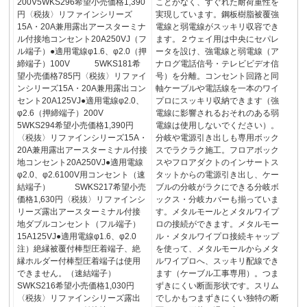
200V5WKS296希望小売価格1,390
ことがなく、すぐれた耐荷重性を
円〈税抜〉リファインシリーズ
実現しています。鋼板樹脂被覆強
15A・20A兼用露出アースターミナ
電線と弱電線がスッキリ収容でき
ル付接地コンセント20A250VJ（フ
ます。２ウェイ用は中央にセパレ
ル端子）●適用電線φ1.6、φ2.0（押
ータを設け、強電線と弱電線（ア
締端子）100V 5WKS181希
ナログ電話信号・テレビビデオ信
望小売価格785円〈税抜〉リファイ
号）を分離。コンセント回路と同
ンシリーズ15A・20A兼用露出コン
軸ケーブルや電話線を一本のワイ
セント20A125VJ●適用電線φ2.0、
プロにスッキリ収納できます（強
φ2.6（押締端子）200V
電線に影響されるおそれのある弱
5WKS294希望小売価格1,390円
電線は使用しないでください）。
〈税抜〉リファインシリーズ15A・
分岐や電源引き出しも専用ボック
20A兼用露出アースターミナル付接
スでラクラク施工。フロアボック
地コンセント20A250VJ●適用電線
スやフロアダクトのインサートス
φ2.0、φ2.6100V用コンセント（速
タットからの電源引き出し、ケー
結端子） SWKS217希望小売
ブルの分岐がラクにできる分岐ボ
価格1,630円〈税抜〉リファインシ
ックス・分岐カバーも揃っていま
リーズ露出アースターミナル付接
す。メタルモールとメタルワイプ
地ダブルコンセント（フル端子）
ロの接続ができます。メタルモー
15A125VJ●適用電線φ1.6、φ2.0
ル・メタルワイプロ接続キャップ
注）絶縁被覆付棒型圧着端子、絶
を使って、メタルモールからメタ
縁ホルダー付棒型圧着端子は使用
ルワイプロへ、スッキリ配線でき
できません。（速結端子）
ます（ケーブル工事専用）。つま
SWKS216希望小売価格1,030円
ずきにくい断面形状です。スリム
〈税抜〉リファインシリーズ露出
でしかもつまずきにくい独特の断