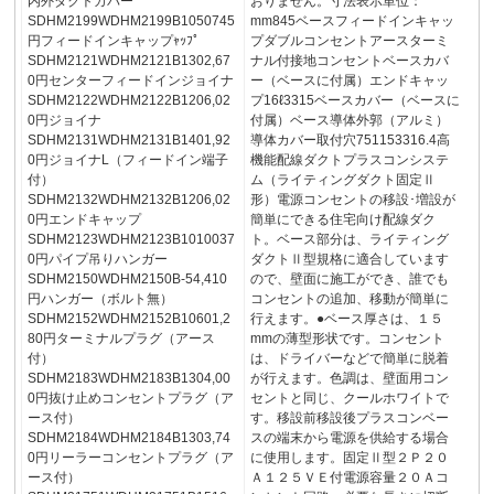
内外ダクトカバー
おりません。寸法表示単位：
SDHM2199WDHM2199B1050745
mm845ベースフィードインキャッ
円フィードインキャップｬｯﾌﾟ
プダブルコンセントアースターミ
SDHM2121WDHM2121B1302,67
ナル付接地コンセントベースカバ
0円センターフィードインジョイナ
ー（ベースに付属）エンドキャッ
SDHM2122WDHM2122B1206,02
プ16ℓ3315ベースカバー（ベースに
0円ジョイナ
付属）ベース導体外郭（アルミ）
SDHM2131WDHM2131B1401,92
導体カバー取付穴751153316.4高
0円ジョイナL（フィードイン端子
機能配線ダクトプラスコンシステ
付）
ム（ライティングダクト固定Ⅱ
SDHM2132WDHM2132B1206,02
形）電源コンセントの移設･増設が
0円エンドキャップ
簡単にできる住宅向け配線ダク
SDHM2123WDHM2123B1010037
ト。ベース部分は、ライティング
0円パイプ吊りハンガー
ダクトⅡ型規格に適合しています
SDHM2150WDHM2150B-54,410
ので、壁面に施工ができ、誰でも
円ハンガー（ボルト無）
コンセントの追加、移動が簡単に
SDHM2152WDHM2152B10601,2
行えます。●ベース厚さは、１５
80円ターミナルプラグ（アース
mmの薄型形状です。コンセント
付）
は、ドライバーなどで簡単に脱着
SDHM2183WDHM2183B1304,00
が行えます。色調は、壁面用コン
0円抜け止めコンセントプラグ（ア
セントと同じ、クールホワイトで
ース付）
す。移設前移設後プラスコンベー
SDHM2184WDHM2184B1303,74
スの端末から電源を供給する場合
0円リーラーコンセントプラグ（ア
に使用します。固定Ⅱ型２Ｐ２０
ース付）
Ａ１２５ＶＥ付電源容量２０Ａコ