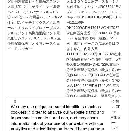
グル鋼製電線管・付属品ステンレ
Ａ１２５Ｖ２コ用アースターミナ
ス電線管ポリエチライニング鋼管
ル付接地コンセントJISC8366JFダ
ハイフレックスパナフレキ︵CD
ブルコンセントJISC8366JFエンド
管・PF管︶・付属品パナフレキPV
キャップJISC8366JF4,050円8,100
住宅用スイッチボックスメタルモ
円12,150円
ール・メタルワイプロケーブルス
DH17009WDH17018WDH17027
ッキリダクト高機能配線ダクト電
W在庫区分品番90018002700長さ
気配管システム19メカフレキ・屋
（ℓ）希望小売価格〈税抜〉SSS
外用配線保護可とう管レースウェ
構 成注）ベースの接続延長はで
イ・Ｅハンガー
きません。内外入数
1111010102,970円DH1720W在庫
区分品番希望小売価格〈税抜〉S内
外入数140590円DH1722W在庫区
分品番希望小売価格〈税抜〉S内外
入数1402,970円DH1741W在庫区
分品番希望小売価格〈税抜〉S内外
入数1304,230円DH1742W在庫区
分品番希望小売価格〈税抜〉S内外
入数125鋼製電線管・付属品ステン
レス電線管ポリエチライニング鋼
管ハイフレックスパナフレキ︵CD
管・PF管︶・付属品レースウェ
イ・ＥハンガーパナフレキPV住宅
用スイッチボックスメタルモー
ル・メタルワイプロケーブルスッ