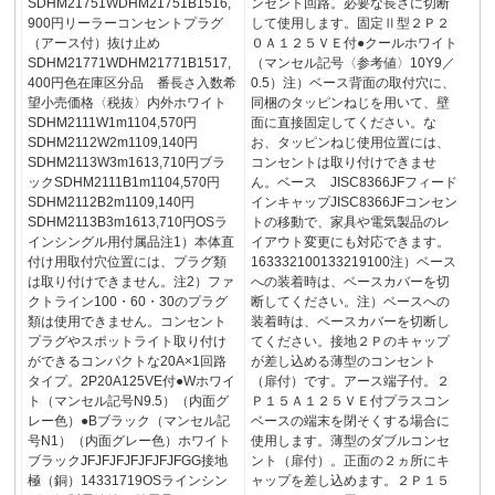
SDHM21751WDHM21751B1516,
ンセント回路。必要な長さに切断
900円リーラーコンセントプラグ
して使用します。固定Ⅱ型２Ｐ２
（アース付）抜け止め
０Ａ１２５ＶＥ付●クールホワイト
SDHM21771WDHM21771B1517,
（マンセル記号〈参考値〉10Y9／
400円色在庫区分品 番長さ入数希
0.5）注）ベース背面の取付穴に、
望小売価格〈税抜〉内外ホワイト
同梱のタッピンねじを用いて、壁
SDHM2111W1m1104,570円
面に直接固定してください。な
SDHM2112W2m1109,140円
お、タッピンねじ使用位置には、
SDHM2113W3m1613,710円ブラ
コンセントは取り付けできませ
ックSDHM2111B1m1104,570円
ん。ベース JISC8366JFフィード
SDHM2112B2m1109,140円
インキャップJISC8366JFコンセン
SDHM2113B3m1613,710円OSラ
トの移動で、家具や電気製品のレ
インシングル用付属品注1）本体直
イアウト変更にも対応できます。
付け用取付穴位置には、プラグ類
163332100133219100注）ベース
は取り付けできません。注2）ファ
への装着時は、ベースカバーを切
クトライン100・60・30のプラグ
断してください。注）ベースへの
類は使用できません。コンセント
装着時は、ベースカバーを切断し
プラグやスポットライト取り付け
てください。接地２Ｐのキャップ
ができるコンパクトな20A×1回路
が差し込める薄型のコンセント
タイプ。2P20A125VE付●Wホワイ
（扉付）です。アース端子付。２
ト（マンセル記号N9.5）（内面グ
Ｐ１５Ａ１２５ＶＥ付プラスコン
レー色）●Bブラック（マンセル記
ベースの端末を閉そくする場合に
号N1）（内面グレー色）ホワイト
使用します。薄型のダブルコンセ
ブラックJFJFJFJFJFJFJFGG接地
ント（扉付）。正面の２ヵ所にキ
極（銅）14331719OSラインシン
ャップを差し込めます。２Ｐ１５