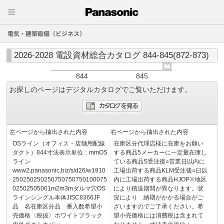
電気・建築設備（ビジネス）
2026-2028 電設資材総合カタログ 844-845(872-873)
844
845
お探しのページはデジタルカタログでご覧いただけます。
左ページから抽出された内容
右ページから抽出された内容
OSライン（オフィス・店舗用配線
在庫区分代理店様に在庫をお願い
ダクト）844寸法表示単位：mmOS
する商品5メーカーに一定量在庫し
ライン
ている商品S受注後○営業日以内に
www2.panasonic.biz/s/d26/w1910
工場出荷する商品KLM受注後○日以
250250250250750750750100075
内に工場出荷する商品HJOP※地区
02502505001m2m3mダルマ穴OS
により積送期間が異なります。状
ラインシングル本体JISC8366JF
況により 納期がかかる場合がご
品 名在庫区分品 番入数希望小
ざいますのでご了承ください。希
売価格〈税抜〉ホワイトブラック
望小売価格には消費税は含まれて