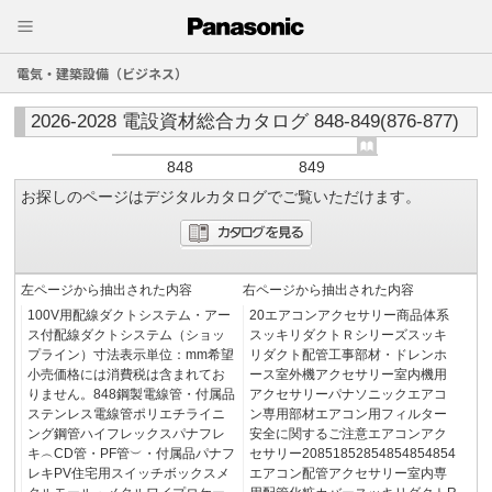
電気・建築設備（ビジネス）
2026-2028 電設資材総合カタログ 848-849(876-877)
848
849
お探しのページはデジタルカタログでご覧いただけます。
左ページから抽出された内容
右ページから抽出された内容
100V用配線ダクトシステム・アー
20エアコンアクセサリー商品体系
ス付配線ダクトシステム（ショッ
スッキリダクトＲシリーズスッキ
プライン）寸法表示単位：mm希望
リダクト配管工事部材・ドレンホ
小売価格には消費税は含まれてお
ース室外機アクセサリー室内機用
りません。848鋼製電線管・付属品
アクセサリーパナソニックエアコ
ステンレス電線管ポリエチライニ
ン専用部材エアコン用フィルター
ング鋼管ハイフレックスパナフレ
安全に関するご注意エアコンアク
キ︵CD管・PF管︶・付属品パナフ
セサリー20851852854854854854
レキPV住宅用スイッチボックスメ
エアコン配管アクセサリー室内専