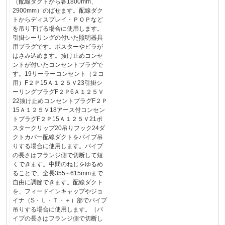
（配線ダクトから各1800mm、
2900mm）のばせます。配線ダク
トからディスプレイ・ＰＯＰなど
を吊り下げる場合に使用します。
引掛シーリングの付いた照明器具
用プラグです。ポスターやビラが
はさみ込めます。抜け止めコンセ
ントが付いたコンセントプラグで
す。19リーラーコンセント（２コ
用）F２Ｐ15Ａ１２５Ｖ23引掛シ
ーリングプラグF２Ｐ6Ａ１２５Ｖ
22抜け止めコンセントプラグF２Ｐ
15Ａ１２５Ｖ18アース付コンセン
トプラグF２Ｐ15Ａ１２５Ｖ21ポ
スタークリップ20吊りフック24ダ
クトカバー配線ダクトをパイプ吊
りする場合に使用します。パイプ
の長さはフランジ側で切断して短
くできます。中間のねじをゆるめ
ることで、全長355∼615mmまで
自由に調節できます。配線ダクト
を、フィードインキャップやジョ
イナ（S・Ｌ・Ｔ・＋）部でパイプ
吊りする場合に使用します。（パ
イプの長さはフランジ側で切断し