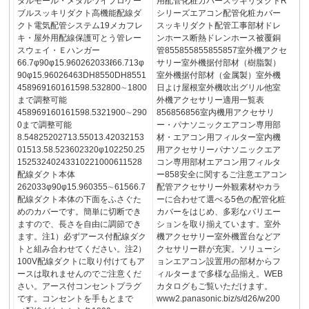
タルモール・メタルワイプロケー
用配管化粧カバースッキリダクトR
ブルスッキリダクト高機能配線ダ
シリーズエアコン配管化粧カバー
クト電気配管システム19メカフレ
スッキリダクト配管工事部材ドレ
キ・屋外用配線保護可とう管レー
ンホース断熱ドレンホース被覆銅
スウェイ・Ｅハンガー
管855855855855857室外機アクセ
66.7φ90φ15.960262033ℓ66.713φ
サリー室外機据付部材（樹脂製）
90φ15.96026463DH8550DH8551
室外機据付部材（金属製）室外機
458969160161598.532800∼1800
日よけ屋根室外機吹出グリル他室
まで調整可能
外機アクセサリー適用一覧表
458969160161598.5321900∼290
856856856室内機用アクセサリ
0まで調整可能
ー・パナソニックエアコン専用部
8.54825202713.55013.42032153
材・エアコン用フィルター室内機
01513.58.523602320φ102250.25
用アクセサリーパナソニックエア
15253240243310221000611528
コン専用部材エアコン用フィルタ
配線ダクト本体
ー858安全に関するご注意エアコン
262033φ90φ15.960355∼61566.7
配管アクセサリー外観素材やカラ
配線ダクト本体の下面をふさぐた
ーに合わせて選べる5色の配管化粧
めのカバーです。簡単に切断でき
カバーをはじめ、多彩なバリエー
ますので、長さを自由に調節でき
ションを取り揃えています。室外
ます。注1）必ずアース付配線ダク
機アクセサリー室外機置台などア
トと組み合わせてください。注2）
クセサリー群が充実。ソリューシ
100V配線ダクトに取り付けてもア
ョンエアコン設置用の部材からフ
ースは取れませんのでご注意くだ
ィルターまで多様な品揃え。WEB
さい。アース付コンセントプラグ
カタログもご覧いただけます。
です。コンセントを手もとまで
www2.panasonic.biz/s/d26/w200