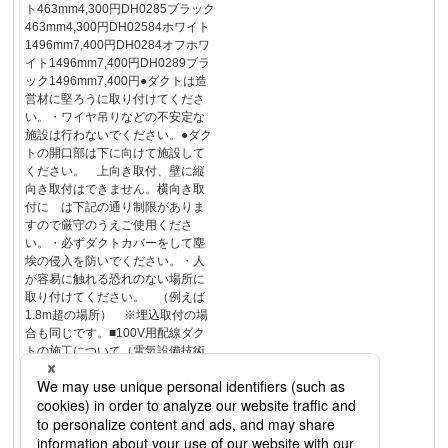
ト463mm4,300円DH0285ブラック
463mm4,300円DH02584ホワイト
1496mm7,400円DH0284オフホワ
イト1496mm7,400円DH0289ブラ
ック1496mm7,400円●ダクトは造
営材に堅ろうに取り付けてくださ
い。・ワイヤ吊りなどの不安定な
施設は行わないでください。●ダク
トの開口部は下に向けて施設して
ください。 上向き取付、壁に縦
向き取付はできません。横向き取
付に は下記の通り制限がありま
すので厳守のうえご使用くださ
い。・必ずダクトカバーをして塵
埃の侵入を防いでください。・人
が容易に触れる恐れのない場所に
取り付けてください。 （例えば
1.8m超の場所） ※埋込取付の場
合も同じです。■100V用配線ダク
トの施工について（電気設備技術
基準解釈第165条）＋ダクトカバー
の紹介ダクトカバーDH02594（ホ
ワイト）DH0294WK（オフホワイ
ト）DH0294BK（ブラック）下向
上向ダクトカバー付横向〈例〉