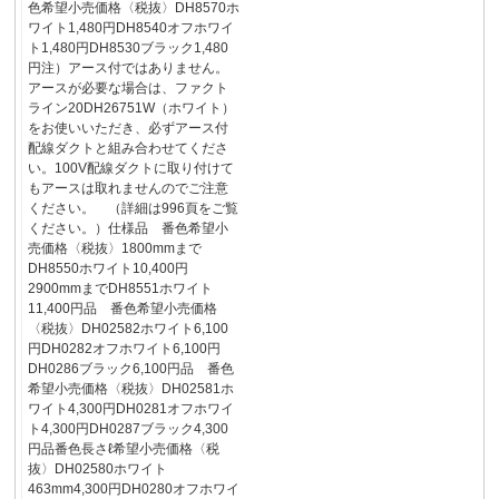
色希望小売価格〈税抜〉DH8570ホ
ワイト1,480円DH8540オフホワイ
ト1,480円DH8530ブラック1,480
円注）アース付ではありません。
アースが必要な場合は、ファクト
ライン20DH26751W（ホワイト）
をお使いいただき、必ずアース付
配線ダクトと組み合わせてくださ
い。100V配線ダクトに取り付けて
もアースは取れませんのでご注意
ください。 （詳細は996頁をご覧
ください。）仕様品 番色希望小
売価格〈税抜〉1800mmまで
DH8550ホワイト10,400円
2900mmまでDH8551ホワイト
11,400円品 番色希望小売価格
〈税抜〉DH02582ホワイト6,100
円DH0282オフホワイト6,100円
DH0286ブラック6,100円品 番色
希望小売価格〈税抜〉DH02581ホ
ワイト4,300円DH0281オフホワイ
ト4,300円DH0287ブラック4,300
円品番色長さℓ希望小売価格〈税
抜〉DH02580ホワイト
463mm4,300円DH0280オフホワイ