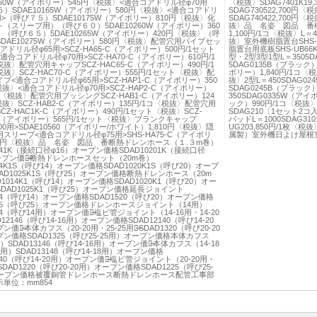
0160W（アイボリー）545円〈税抜〉<適合コアドリル径φ70用
〈税抜〉SDAG7401K19,
５）SDAE10165W（アイボリー）580円〈税抜〉<適合コアドリ
SDAG730522,700円〈
用>（呼び７５）SDAE10175W（アイボリー）810円〈税抜〉化
SDAG740422,700円
（スリーブ用）（呼び６０）5DAE10260W（アイボリー）360
抜〉品 名姿 図品 番樹脂
（呼び６５）5DAE10265W（アイボリー）420円〈税抜〉（呼
1,100円/1コ〈税抜〉L＝
DAE10275W（アイボリー）580円〈税抜〉配管穴用パイプセッ
抜〉室外機樹脂置台SHS
アドリル径φ65用>SCZ-HA65-C（アイボリー）500円/1セット
脂置台用底板SHS-UB6
適合コアドリル径φ70用>SCZ-HA70-C（アイボリー）610円/1
型・2型3型1型L＝3505D
抜〉配管穴用キャップSCZ-HAC65-C（アイボリー）490円/1
5DAG0135B（ブラック）
抜〉SCZ-HAC70-C（アイボリー）555円/1セット〈税抜〉配
ボリー）1,840円/1コ〈税
プ<適合コアドリル径φ65用>SCZ-HAP1-C（アイボリー）350
抜〉2型L＝450SDAG0
税抜〉<適合コアドリル径φ70用>SCZ-HAP2-C（アイボリー）
SDAG0245B（ブラック）
1コ〈税抜〉配管穴用ブッシングSCZ-HAB1-C（アイボリー）124
350SDAG0335W（アイ
税抜〉SCZ-HAB2-C（アイボリー）135円/1コ〈税抜〉配管穴用
ック）990円/1コ〈税
CZ-HAC1K-C（アイボリー）490円/1セット〈税抜〉SCZ-
SDAG210〔1セット2
-C（アイボリー）565円/1セット〈税抜〉ブランクキャップ
パッドL＝1000SDAG31
100用>SDAE10560（アイボリー/ホワイト）1,810円〈税抜〉隠
UG203,850円/1枚
スリーブ<適合コアドリル径φ75用>SHS-HA75-C（アイボリ
属製）室外機日よけ屋根室
90円〈税抜〉品 名姿 図品 番断熱ドレンホース（１.３m巻）
0141K（接続口径φ16）オープン価格SDAD10201K（接続口径
ープン価格̶̶̶̶断熱ドレンホースセット（20m巻）
14K1S（呼び14）オープン価格SDAD1020K1S（呼び20）オープ
AD1025K1S（呼び25）オープン価格断熱ドレンホース（20m
D1014K1（呼び14）オープン価格SDAD1020K1（呼び20）オー
DAD1025K1（呼び25）オープン価格延長ジョイント
514（呼び14）オープン価格SDAD1520（呼び20）オープン価格
525（呼び25）オープン価格ドレンホースジョイント（14用）
4（呼び14用）オープン価格̶̶̶̶̶̶̶̶塩ビ管ジョイント（14-16用・14-20
12146（呼び14-16用）オープン価格SDAD12140（呼び14-20
格̶̶̶̶̶̶̶̶本体カフス（20-20用・25-25用）̶̶̶̶SDAD1320（呼び20-20
ン価格SDAD1325（呼び25-25用）オープン価格本体カフス
）SDAD13146（呼び14-16用）オープン価格̶̶̶̶̶̶̶̶本体カフス（14-18
0用）SDAD13148（呼び14-18用）オープン価格
140（呼び14-20用）オープン価格̶̶̶̶̶̶̶̶塩ビ管ジョイント（20-20用・
̶̶̶̶SDAD1220（呼び20-20用）オープン価格SDAD1225（呼び25-
オープン価格被覆銅管ドレンホース断熱ドレンホース配管工事部
単位：mm854