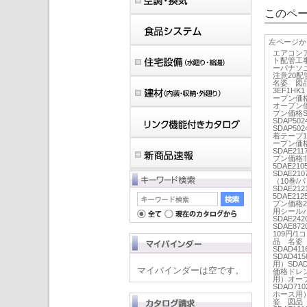
このペー
左ページか
エアコン
ト配管工
ーパナソ
注意20
名姿 図
3EF1H
ープン価格
オープン価
プン価格S
SDAP5
SDAP5
着テープ1
ープン価格
SDAE2
プン価格非
5DAE2
SDAE2
（10巻/
SDAE2
5DAE2
プン価格2
用シールパ
SDAE2
SDAE8
109円/1
品 名姿 
SDAD4
SDAD4
用）SDA
マイバインダーは空です。
価格ドレン
用）オー
SDAD7
ホース用）S
姿 図品