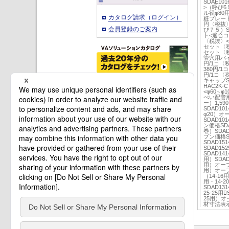
SDAE1
>（呼び6
ル径φ80
カタログ請求（ログイン）
粧プレート
円〈税抜〉
会員登録のご案内
び７５）S
ト<適合コ
〈税抜〉<
セット〈税
セット〈税
管穴用パイ
円/1コ〈
380円/
円/1コ〈
キャップS
HAC2K
<φ60∼φ
ぺい配管用
ー）1,5
SDAD1
φ20）オ
SDAD10
ン価格SD
巻）SDA
プン価格S
SDAD1
SDAD1
SDAD141
用）SDAD
用）オープン価
用）オープ
（14-16用
用・14-2
SDAD13
25-25用）
25用）
材寸法表示