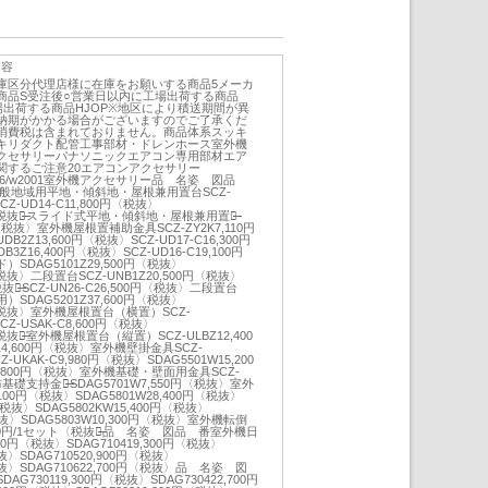
内容
庫区分代理店様に在庫をお願いする商品5メーカ
商品S受注後○営業日以内に工場出荷する商品
場出荷する商品HJOP※地区により積送期間が異
納期がかかる場合がございますのでご了承くだ
消費税は含まれておりません。商品体系スッキ
キリダクト配管工事部材・ドレンホース室外機
クセサリーパナソニックエアコン専用部材エア
関するご注意20エアコンアクセサリー
iz/s/d26/w2001室外機アクセサリー品 名姿 図品
般地域用平地・傾斜地・屋根兼用置台SCZ-
CZ-UD14-C11,800円〈税抜〉
円〈税抜〉̶̶スライド式平地・傾斜地・屋根兼用置台̶̶
0円〈税抜〉室外機屋根置補助金具SCZ-ZY2K7,110円
DB2Z13,600円〈税抜〉SCZ-UD17-C16,300円
Z16,400円〈税抜〉SCZ-UD16-C19,100円
DAG5101Z29,500円〈税抜〉
円〈税抜〉二段置台SCZ-UNB1Z20,500円〈税抜〉
税抜〉̶̶SCZ-UN26-C26,500円〈税抜〉二段置台
DAG5201Z37,600円〈税抜〉
0円〈税抜〉室外機屋根置台（横置）SCZ-
CZ-USAK-C8,600円〈税抜〉
〈税抜〉̶̶室外機屋根置台（縦置）SCZ-ULBZ12,400
C14,600円〈税抜〉室外機壁掛金具SCZ-
-UKAK-C9,980円〈税抜〉SDAG5501W15,200
-C12,800円〈税抜〉室外機基礎・壁面用金具SCZ-
̶布基礎支持金具̶̶SDAG5701W7,550円〈税抜〉室外
,100円〈税抜〉SDAG5801W28,400円〈税抜〉
円〈税抜〉SDAG5802KW15,400円〈税抜〉
〈税抜〉SDAG5803W10,300円〈税抜〉室外機転倒
040円/1セット〈税抜〉̶̶品 名姿 図品 番室外機日
00円〈税抜〉SDAG710419,300円〈税抜〉
税抜〉SDAG710520,900円〈税抜〉
〈税抜〉SDAG710622,700円〈税抜〉品 名姿 図
730119,300円〈税抜〉SDAG730422,700円