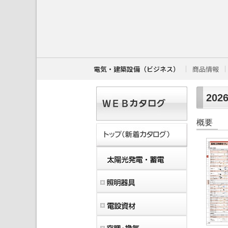
こ
こ
か
ら
本
文
で
す
電気・建築設備（ビジネス）
商品情報
。
202
概要