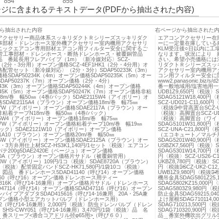
854
855
ジに含まれるテキストデータ(PDFから抽出された内容)
ら抽出された内容
右ページから抽出された
アクセサリー商品体系スッキリダクトＲシリーズスッキリダク
エアコンアクセサリー在
事部材・ドレンホース室外機アクセサリー室内機用アクセサリ
ーに一定量在庫している
ニックエアコン専用部材エアコン用フィルター安全に関するご
KLM受注後○日以内に工
配管工事部材・ドレンホース・断熱ドレンホース・被覆銅管品
なります。状況により 
品 番延長用フレアパイプ（1m）〈新冷媒対応〉SCZ-
さい。希望小売価格には
K1（2分・3分用）オープン価格SCZ-4EF1HK1（2分・4分用）オ
リダクトＲシリーズスッ
配管セット〈新冷媒対応〉（2分・3分）SDAP50233K（3m）
アクセサリー室内機用ア
格SDAP50234K（4m）オープン価格SDAP50235K（5m）オー
コン用フィルター安全に
DAP50237K（7m）オープン価格（2分・4分）
www2.panasonic.b
0243K（3m）オープン価格SDAP50244K（4m）オープン価格
番一般地域用/塩害地用一
0245K（5m）オープン価格SDAP50247K（7m）オープン価格非粘
UDB1Z9,650円〈税抜〉S
8m/巻 幅50㎜（4巻/パック）5DAE2115W4（アイボリー）オ
SDAG5121W18,400
SDAE2115A4（ブラウン）オープン価格18m/巻 幅75㎜
SCZ-UD021-C11,60
117W（アイボリー）オープン価格SDAE2117A（ブラウン）オー
〈税抜〉̶̶中背高置台SCZ-U
粘着テープN18m/巻 幅50㎜（4巻/パック）
〈税抜〉高脚置台SCZ-UDB3
105W4（アイボリー）オープン価格18m/巻 幅75㎜
〈税抜〉高脚置台（ワイド）S
107W（アイボリー）オープン価格粘着テープ10m/巻 幅19㎜
SDAG5101W31,800
パック）SDAE2121W10（アイボリー）オープン価格
SCZ-UNA-C21,800円〈
121A10（ブラウン）オープン価格20m/巻 幅50㎜
（エコキュート／マルチ用）S
125W（アイボリー）オープン価格SDAE2125A（ブラウン）オー
SDAG5201W40,90
・3方弁用仕上材SCZ-HS3K1,140円/1セット〈税抜〉エアコン
USBZK7,560円〈税抜〉S
テ200g5DAE2420E（ベージュ）オープン価格
SDAG5301W14,700円
420A（ブラウン）オープン価格片サドル（被覆銅管用）
円〈税抜〉SCZ-US26-
720W（アイボリー）109円/1コ〈税抜〉SDAE8720A（ブラウン）
UKBZ8,780円〈税抜〉SCZ
コ〈税抜〉配管固定バンドSCZ-HK71,580円/1袋10コ〈税抜〉
円〈税抜〉̶̶̶̶SCZ-UK2
図品 番ドレンホース5DAD41140（呼び14）オープン価格
UWB1Z9,980円〈税抜〉̶
1160（呼び16）オープン価格ドレンホース用ティー
機吊金具SDAG5801Z25
15816K（呼び14-16兼用）オープン価格片サドル（ドレンホース
SDAG5802KZ15,000
D47114（呼び14）オープン価格SDAD47116（呼び16）オープン
SDAG5803Z9,980円
パイプアダプタSDAD415616（呼び14-16兼用、20A・25A兼
防止金具SDAG59215,
プン価格小型エアカットバルブ（ドレンホース用）
よけ屋根SDAG710114,0
102（呼び14-16兼用）2,000円〈税抜〉防虫ドレンバルブ（ドレン
SDAG710213,500円〈
HS-CWY051（呼び14-16兼用）3,470円/1袋〈税抜〉品 名
SDAG710320,900円
 番スリーブ<適合コアドリル径φ65用>（呼び６０）
品 番室外機吹出グリルSDAG