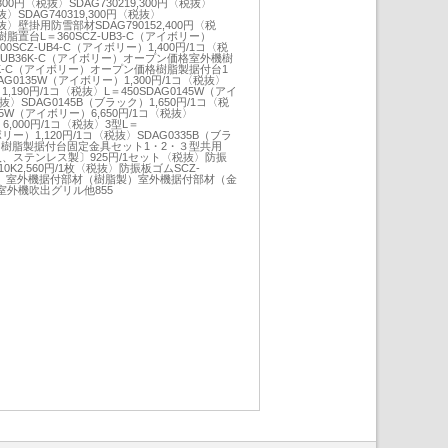
300円〈税抜〉SDAG730219,300円〈税抜〉
税抜〉SDAG740319,300円〈税抜〉
〈税抜〉壁掛用防雪部材SDAG790152,400円〈税
置台L＝360SCZ-UB3-C（アイボリー）
400SCZ-UB4-C（アイボリー）1,400円/1コ〈税
-UB36K-C（アイボリー）オープン価格室外機樹
6K-C（アイボリー）オープン価格樹脂製据付台1
AG0135W（アイボリー）1,300円/1コ〈税抜〉
1,190円/1コ〈税抜〉L＝450SDAG0145W（アイ
抜〉SDAG0145B（ブラック）1,650円/1コ〈税
245W（アイボリー）6,650円/1コ〈税抜〉
6,000円/1コ〈税抜〉3型L＝
ボリー）1,120円/1コ〈税抜〉SDAG0335B（ブラ
抜〉樹脂製据付台固定金具セット1・2・３型共用
コ入、ステンレス製〕925円/1セット〈税抜〉防振
010K2,560円/1枚〈税抜〉防振板ゴムSCZ-
〈税抜〉室外機据付部材（樹脂製）室外機据付部材（金
外機吹出グリル他855