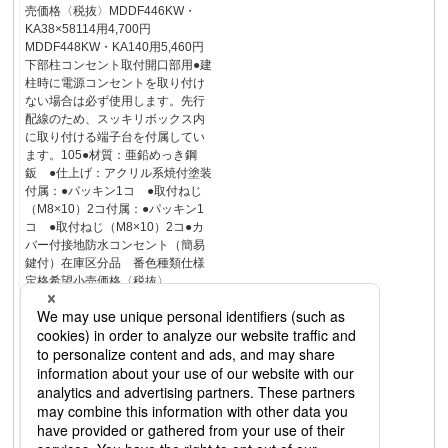
売価格〈税抜〉MDDF446KW・
KA38×58114用4,700円
MDDF448KW・KA140用5,460円
下部柱コンセント取付開口部用●建
柱時に電源コンセントを取り付け
ない場合は必ず使用します。先行
配線のため、スッキリボックス内
に取り付ける端子台を付属してい
ます。105●材質：亜鉛めっき鋼
鈑 ●仕上げ：アクリル系焼付塗装
付属：●パッキン1コ ●取付ねじ
（M8×10）2コ付属：●パッキン1
コ ●取付ねじ（M8×10）2コ●カ
バー付接地防水コンセント（簡易
鍵付）在庫区分品 番色種類仕様
定格希望小売価格〈税抜〉
SWK4702Sホワイトシルバー100V
用スマートカバー付接地防水コン
セント（簡易鍵付）（抜け止め
式・アースターミナル付）（露
出・埋込両用）15A125VAC9,050
円SWK4702Qシャンパンブロンズ
SWK4702WホワイトSWK4702Bブ
ラック鍵（付属）※スマートタイ
プは880頁をご参照ください。