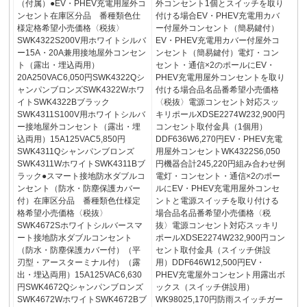
（付属）●EV・PHEV充電用屋外コ
外コンセント1個とスイッチを取り
ンセント在庫区分品 番種類色仕
付ける場合EV・PHEV充電用カバ
様定格希望小売価格〈税抜〉
ー付屋外コンセント（簡易鍵付）
SWK4322S200V用ホワイトシルバ
EV・PHEV充電用カバー付屋外コ
ー15A・20A兼用接地屋外コンセン
ンセント（簡易鍵付）電灯・コン
ト（露出・埋込両用）
セント・通信×2のポールにEV・
20A250VAC6,050円SWK4322Qシ
PHEV充電用屋外コンセントを取り
ャンパンブロンズSWK4322Wホワ
付ける場合品名品番希望小売価格
イトSWK4322Bブラック
〈税抜〉電源コンセント対応スッ
SWK4311S100V用ホワイトシルバ
キリポールXDSE2274W232,900円
ー接地屋外コンセント（露出・埋
コンセント取付金具（1個用）
込両用）15A125VAC5,850円
DDF636W6,270円EV・PHEV充電
SWK4311Qシャンパンブロンズ
用屋外コンセントWK4322S6,050
SWK4311WホワイトSWK4311Bブ
円機器合計245,220円組み合わせ例
ラック●スマート接地防水ダブルコ
電灯・コンセント・通信×2のポー
ンセント（防水・防塵保護カバー
ルにEV・PHEV充電用屋外コンセ
付）在庫区分品 番種類色仕様定
ントと電源スイッチを取り付ける
格希望小売価格〈税抜〉
場合品名品番希望小売価格〈税
SWK4672Sホワイトシルバースマ
抜〉電源コンセント対応スッキリ
ート接地防水ダブルコンセント
ポールXDSE2274W232,900円コン
（防水・防塵保護カバー付）（平
セント取付金具（スイッチ併設
刃型・アースターミナル付）（露
用）DDF646W12,500円EV・
出・埋込両用）15A125VAC6,630
PHEV充電屋外コンセント用露出ボ
円SWK4672Qシャンパンブロンズ
ックス（スイッチ併設用）
SWK4672WホワイトSWK4672Bブ
WK98025,170円防雨スイッチガー