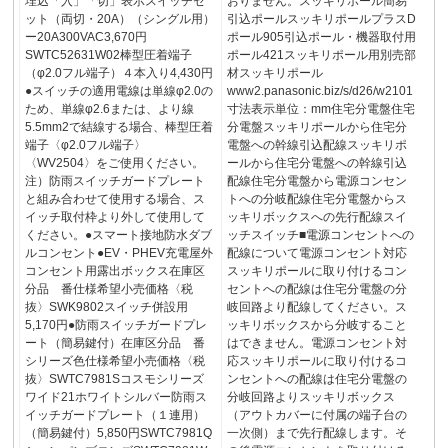
埋込「入」「切」表示スイッチセ
おりません。スッキリポール簡易
ット（両切・20A）（シングル用）
引込ポールスッキリポールプラスD
ー20A300VAC3,670円
ポール905引込ポール・機器取付用
SWTC52631W02棒型圧着端子
ポール421スッキリポール用別売部
（φ2.0フル端子）４本入り4,430円
材スッキリポール
●スイッチの適用電線は単線φ2.0の
www2.panasonic.biz/s/d26/w2101
ため、単線φ2.6または、より線
寸法表示単位：mm住宅分電盤住宅
5.5mm2で結線する場合、棒型圧着
分電盤スッキリポールから住宅分
端子〈φ2.0フル端子〉
電盤への幹線引込配線スッキリポ
〈WV2504〉をご使用ください。
ールから住宅分電盤への幹線引込
注）防雨スイッチガードプレート
配線住宅分電盤から電源コンセン
と組み合わせて使用する場合、ス
トへの分岐配線住宅分電盤からス
イッチ取付枠より外して使用して
ッキリボックスへの先行配線スイ
ください。●スマート接地防水ダブ
ッチスイッチ■電源コンセントへの
ルコンセント●EV・PHEV充電屋外
配線について電源コンセント対応
コンセント用露出ボックス在庫区
スッキリポールに取り付けるコン
分品 番仕様希望小売価格〈税
セントへの配線は住宅分電盤の分
抜〉SWK9802スイッチ併設用
岐回路より配線してください。ス
5,170円●防雨スイッチガードプレ
ッキリボックスから分岐すること
ート（簡易鍵付）在庫区分品 番
はできません。電源コンセント対
シリーズ色仕様希望小売価格〈税
応スッキリポールに取り付けるコ
抜〉SWTC7981Sコスモシリーズ
ンセントへの配線は住宅分電盤の
ワイド21ホワイトシルバー防雨ス
分岐回路よりスッキリボックス
イッチガードプレート（１連用）
（アウトカバーに付属の端子台の
（簡易鍵付）5,850円SWTC7981Q
一次側）まで先行配線します。そ