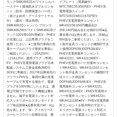
ラックSWK4662Sホワイトシルバ
ドプレート（簡易鍵付）
ースマート接地防水ダブルコンセ
WTC7981S5,850円EV・PHEV充
ント（防水・防塵保護カバー付）
電用電源スイッチ
（抜け止め式・アースターミナル
WTC52631W013,670円EV・
付）（露出・埋込両用）
PHEV充電用屋外コンセント
SWK4662Qシャンパンブロンズ
WK4322S6,050円機器合計
SWK4662WホワイトSWK4662Bブ
266,140円組み合わせ例D1100●品
ラック100V用100V用●EV・PHEV
番末尾の□は色を表します。詳細は
の充電には、上記専用プラグをご
904頁をご参照ください。コンセン
使用ください。●ご使用の車両の充
ト取付金具コンセントの種類D寸法
電ケーブルのプラグ形状を事前に
１個用DDF636□DDF638□EV・
ご確認ください。（20A250V）
PHEV充電用屋外コンセント
（15A125V）適用プラグ（専用）
WK4322□、WK4311□90EV・
EV・PHEV充電用電源プラグ日本
PHEV充電用カバー付屋外コンセン
配線システム工業会規格JWDS-
トWK4422□、WK4411□102コンセ
0033に準拠注）2017年以降発売の
ント取付金具コンセントの種類D寸
プリウスPHVを、車両付属の充電
法スイッチ併設用
ケーブルで充電する場合で、電源
DDF646□DDF648□EV・PHEV充
プラグを100V用にしたときは、通
電用屋外コンセントWK4322□、
電は可能ですがロック機能は働き
WK4311□148EV・PHEV充電用カ
ません。端子台電源コンセント対
バー付屋外コンセントWK4422□、
応スッキリポールスタンダードタ
WK4411□160●EV・PHEV充電用屋
イプ単品部材●品番末尾のW・Aは
外コンセントを取付時の寸法スッ
色を表します。W：アイボリーA：
キリポール電源コンセント対応ス
コーヒーブラウン在庫区分品 番
ッキリポール電源コンセント対応