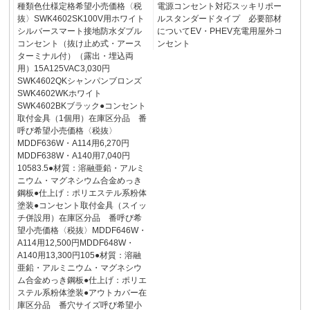
種類色仕様定格希望小売価格〈税
電源コンセント対応スッキリポー
抜〉SWK4602SK100V用ホワイト
ルスタンダードタイプ 必要部材
シルバースマート接地防水ダブル
についてEV・PHEV充電用屋外コ
コンセント（抜け止め式・アース
ンセント
ターミナル付）（露出・埋込両
用）15A125VAC3,030円
SWK4602QKシャンパンブロンズ
SWK4602WKホワイト
SWK4602BKブラック●コンセント
取付金具（1個用）在庫区分品 番
呼び希望小売価格〈税抜〉
MDDF636W・A114用6,270円
MDDF638W・A140用7,040円
10583.5●材質：溶融亜鉛・アルミ
ニウム・マグネシウム合金めっき
鋼板●仕上げ：ポリエステル系粉体
塗装●コンセント取付金具（スイッ
チ併設用）在庫区分品 番呼び希
望小売価格〈税抜〉MDDF646W・
A114用12,500円MDDF648W・
A140用13,300円105●材質：溶融
亜鉛・アルミニウム・マグネシウ
ム合金めっき鋼板●仕上げ：ポリエ
ステル系粉体塗装●アウトカバー在
庫区分品 番穴サイズ呼び希望小