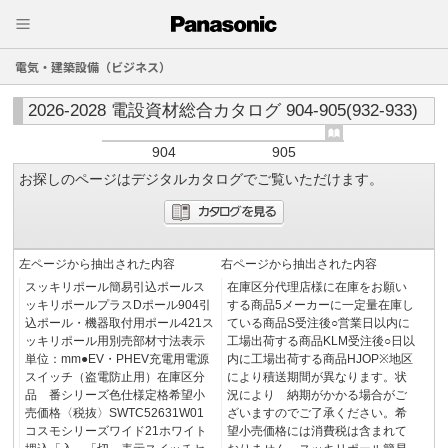
電気・建築設備（ビジネス）
2026-2028 電設資材総合カタログ 904-905(932-933)
904
905
お探しのページはデジタルカタログでご覧いただけます。
左ページから抽出された内容
右ページから抽出された内容
スッキリポール簡易引込ポールス
在庫区分代理店様に在庫をお願い
ッキリポールプラスDポール904引
する商品5メーカーに一定量在庫し
込ポール・機器取付用ポール421ス
ている商品S受注後○営業日以内に
ッキリポール用別売部材寸法表示
工場出荷する商品KLM受注後○日以
単位：mm●EV・PHEV充電用電源
内に工場出荷する商品HJOP※地区
スイッチ（盗電防止用）在庫区分
により積送期間が異なります。状
品 番シリーズ色仕様定格希望小
況により 納期がかかる場合がご
売価格〈税抜〉SWTC52631W01
ざいますのでご了承ください。希
コスモシリーズワイド21ホワイト
望小売価格には消費税は含まれて