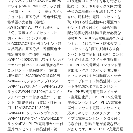
シャンパンブロンズSWTC7981W
の後電源コンセントを取り付ける
ホワイトSWTC7981Bブラック鍵
際には、スッキリボックス内の端
（付属）●「入」「切」表示スイッ
子台の二次側から配線をしてくだ
チセット在庫区分品 番色仕様定
さい。建柱時に電源コンセントを
格希望小売価格〈税抜〉
取り付ける場合建柱時に電源コン
SWTC52611Wホワイト埋込「入」
セントを取り付けない場合別途手
「切」表示スイッチセット（片
配が必要な部材別途手配が必要な
切・20A）（シングル用）
部材■EV・PHEV充電用屋外コンセ
20A300VAC2,920円コンセント類
ントもしくはスマート防水ダブル
単品商品在庫区分品 番種類色仕
コンセントを1個取り付ける場合コ
様定格希望小売価格〈税抜〉
ンセント取付金具（1個用）コンセ
SWK4422S200V用ホワイトシルバ
ント取付金具（スイッチ併設用）
ーカバー付15A・20A兼用接地屋外
EV・PHEV充電屋外コンセント用
コンセント（簡易鍵付）（露出・
露出ボックス（スイッチ併設用）
埋込両用）20A250VAC15,050円
またはまたはまたは防雨スイッチ
SWK4422Qシャンパンブロンズ
ガードプレート（簡易鍵付）スマ
SWK4422WホワイトSWK4422Bブ
ート接地防水ダブルコンセント
ラックSWK4411S100V用ホワイト
EV・PHEV充電用電源スイッチ
シルバーカバー付接地屋外コンセ
（盗電防止用）EV・PHEV充電用
ント（簡易鍵付）（露出・埋込両
屋外コンセントEV・PHEV充電用
用）15A125VAC14,850円
屋外コンセント電源コンセント対
SWK4411Qシャンパンブロンズ
応スッキリポールスタンダードタ
SWK4411WホワイトSWK4411Bブ
イプに電源コンセントを取り付け
ラック●EV・PHEV充電用カバー付
る場合は、別途手配が必要な部材
屋外コンセント（簡易鍵付）鍵
があります。■EV・PHEV充電用屋