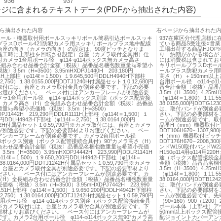
936
937
ジに含まれるテキストデータ(PDFから抽出された内容)
ら抽出された内容
右ページから抽出された
込ポール・機器取付用ポールスッキリポール簡易引込ポールスッキ
937在庫区分代理店様に
プラスDポール421防犯カメラ用スッキリポールプラス地中配線
ている商品S受注後○営業
台座の向き（カメラの向き）の設定は、90度ピッチとなりま
工場出荷する商品HJO
施工時に上部柱を回転させ設定）台座（カメラ取付金具用）仕
り 納期がかかる場合が
カメラ1台用ポール径 φ114-φ114ボックス無カメラ高さ
には消費税は含まれてお
長組み合わせ品番合計金額〈税抜〉品番品名梱包数重量㎏希望小
キリポールプラスDポー
〉3.5m（H=3500）3.95mHXDPJ1440H 203,180円
ールプラス防犯カメラ用
1H上部柱（φ114ℓ＝1,500）１9.645,500円DDLH4940H下部柱
高さ（H）＋150mm以
2,750）１38.0155,000円DDTJ1240H付属品セット１0.12,680円
台用ポール径 φ114-φ
取付には、台座とカメラ取付金具が別途必要です。下記の必要
番合計金額〈税抜〉品番
お選びください。 ベース付にはアンカーフレームが別途必要
3.5m（H=3500）4.25m
ラ1台用ポール径 φ114-φ114ボックス別途（ボックス配管接
（φ114ℓ＝1,800）１11.
）カメラ高さ（H）全長組み合わせ品番合計金額〈税抜〉品番品
38.0155,000円DDTG
量㎏希望小売価格〈税抜〉3.5m（H=3500）
は、取付バンドが別途必
DPJ1442H 219,290円DDLR1111H上部柱（φ114ℓ＝1,500）１
さい。下記の必要部材を
00円DDLH4942H下部柱（φ114ℓ＝2,750）１38.0164,000円
ームが別途必要です。取
242H付属品セット１0.59,790円※カメラ取付には、台座とカメラ
品番H（mm）機器取付
が別途必要です。下記の必要部材よりお選びください。 ベー
DDT106H670∼1307,98
アンカーフレームが別途必要です。カメラ2台用ポール径
H（mm）機器取付ピッ
φ114ボックス別途（ボックス配管接続金具付）90°カメラ高さ（H）
DDT176H670∼2008,30
合わせ品番合計金額〈税抜〉品番品名梱包数重量㎏希望小売価
ンドW150取付バンドW
5m（H=3500）3.95mHXDPJ4442H 223,990円DDLR1141H
H150φ114用φ114用2
14ℓ＝1,500）１9.650,200円DDLH4942H下部柱（φ114ℓ＝
途（ボックス配管接続金
１38.0164,000円DDTJ1242H付属品セット１0.59,790円※カメラ
金額〈税抜〉品番品名梱
、台座とカメラ取付金具が別途必要です。下記の必要部材より
3.5m（H=3500）4.25m
ださい。 ベース付にはアンカーフレームが別途必要です。カ
（φ114ℓ＝1,800）１11.
（H）全長組み合わせ品番合計金額〈税抜〉品番品名梱包数重量
38.0164,000円DDTB
格〈税抜〉3.5m（H=3500）3.95mHXDPJ7442H 223,990
は、取付バンドが別途必
151H上部柱（φ114ℓ＝1,500）１9.650,200円DDLH4942H下部柱
さい。下記の必要部材を
2,750）１38.0164,000円DDTJ1242H付属品セット１0.59,790円
ームが別途必要です。先端キャッ
用ポール径 φ114-φ114ボックス別途（ボックス配管接続金具
（90×160）900（1200
0°※カメラ取付には、台座とカメラ取付金具が別途必要です。下
ポール本体（上部柱）ア
部材よりお選びください。 ベース付にはアンカーフレームが
50mm以上ボックス配
す。カメラ2台用ポール径 φ114-φ114ボックス無90°カメラ高
配ジョイントカバーアン