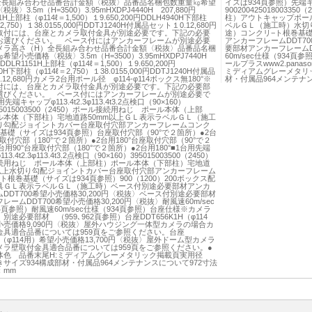
全長組み合わせ品番合計金額〈税抜〉品番品名梱包数重量㎏希望
イズは934頁参照）先端キャップ
抜〉3.5m（H=3500）3.95mHXDPJ4440H 207,880円
900200425018003
41H上部柱（φ114ℓ＝1,500）１9.650,200円DDLH4940H下部柱
柱）アウトキャップポー
2,750）１38.0155,000円DDTJ1240H付属品セット１0.12,680円
ベルＧＬ（施工時）水切
取付には、台座とカメラ取付金具が別途必要です。下記の必要
途）コンクリ−ト根巻基礎
お選びください。 ベース付にはアンカーフレームが別途必要
アンカーフレームDDT70
メラ高さ（H）全長組み合わせ品番合計金額〈税抜〉品番品名梱
要部材アンカーフレームDD
希望小売価格〈税抜〉3.5m（H=3500）3.95mHXDPJ7440H
60m/sec仕様（934頁
円DDLR1151H上部柱（φ114ℓ＝1,500）１9.650,200円
ールプラスwww2.panason
0H下部柱（φ114ℓ＝2,750）１38.0155,000円DDTJ1240H付属品
ミディアムグレーメタリ
12,680円カメラ2台用ポール径 φ114-φ114ボックス無180°※
材・付属品964メンテナ
付には、台座とカメラ取付金具が別途必要です。下記の必要部
選びください。 ベース付にはアンカーフレームが別途必要で
先端キャップφ113.4t2.3φ113.4t3.2点検口（90×160）
395015003500（2450）ポール接続用ねじ ポール本体（上部
ル本体（下部柱）宅地道路50mm以上ＧＬ表示ラベルＧＬ（施工
り勾配ジョイントカバー台座取付穴部アンカーフレームコンク
基礎（サイズは934頁参照）台座取付穴部（90°で２箇所）●2台
座取付穴部（180°で２箇所）●2台用180°台座取付穴部（90°で２
台用90°台座取付穴部（180°で２箇所）●2台用180°■1台用先端
3.4t2.3φ113.4t3.2点検口（90×160）395015003500（2450）
続用ねじ ポール本体（上部柱）ポール本体（下部柱）宅地道
m以上水切り勾配ジョイントカバー台座取付穴部アンカーフレーム
ト根巻基礎（サイズは934頁参照）900（1200）200ボックス配
具ＧＬ表示ラベルＧＬ（施工時）ベース付別途必要部材アンカ
DDT700希望小売価格30,200円〈税抜〉ベース付別途必要部材
レームDDT700希望小売価格30,200円〈税抜〉耐風速60m/sec
4頁参照）耐風速60m/sec仕様（934頁参照）台座仕様※カメラ
別途必要部材 （959､962頁参照）台座DDT656K1H（φ114
小売価格9,090円〈税抜〉屋外ハウジング一体型カメラの場合カ
金具適合品番については959頁をご参照ください。台座
6H（φ114用）希望小売価格13,700円〈税抜〉屋外ドーム型カメラ
メラ壁取付金具適合品番については959頁をご参照ください。●
体色 品番末尾H:ミディアムグレーメタリック掲載頁実用径
サイズ934構成部材・付属品964メンテナンスについて972寸法
：mm