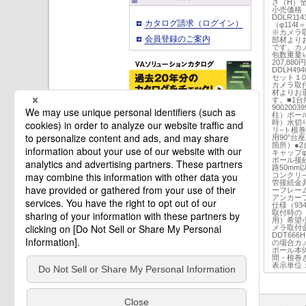
さ（H）
小売価格〈税
DDLR11
カタログ請求（ログイン）
（φ114ℓ＝
※カメラ
会員登録のご案内
部材より
です。カ
包数重量㎏
207,880
DDLH494
セット１0.
カメラ取
材よりお
す。■1台用
900200
柱）ポー
時）水切
リ−ト根巻
用90°台
箇所）●2
キャップφ11
ポール接
路50m
コンクリ−
管接続金
ーフレーム
アンカーフ
仕様（93
取付時の 
用）希望
メラ取付
DDT66
の場合カ
ポール本
間・根巻き
表示単位