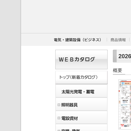
こ
こ
か
ら
本
文
で
す
電気・建築設備（ビジネス）
商品情報
。
202
概要