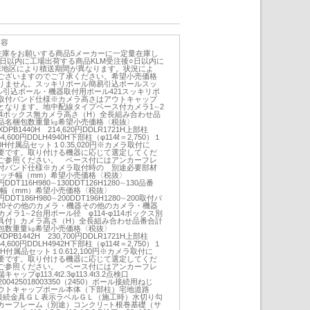
内容
在庫をお願いする商品5メーカーに一定量在庫し
日以内に工場出荷する商品KLM受注後○日以内に
P※地区により積送期間が異なります。状況によ
ございますのでご了承ください。希望小売価格
りません。スッキリポール簡易引込ポールスッ
ル引込ポール・機器取付用ポール421スッキリポ
取付バンド仕様※カメラ高さはアウトキャップ
上となります。地中配線タイプベース付カメラ1∼2
114ボックス無カメラ高さ（H）全長組み合わせ品
品名梱包数重量㎏希望小売価格〈税抜〉
HXDPB1440H 214,620円DDLR1721H上部柱
554,600円DDLH4940H下部柱（φ114ℓ＝2,750）１
1230H付属品セット１0.35,020円※カメラ取付に
要です。取り付ける機器に応じて選定してくだ
ご参照ください。 ベース付にはアンカーフレ
付バンド仕様※カメラ取付時の 別途必要部材
ピッチ幅（mm）希望小売価格〈税抜〉
0円DDT116H980∼130DDT126H1280∼130品番
チ幅（mm）希望小売価格〈税抜〉
0円DDT186H980∼200DDT196H1280∼200取付バ
220その他のカメラ・機器その他のカメラ・機器
20Hカメラ1∼2台用ポール径 φ114-φ114ボックス別
具付）カメラ高さ（H）全長組み合わせ品番合計
包数重量㎏希望小売価格〈税抜〉
HXDPB1442H 230,700円DDLR1721H上部柱
554,600円DDLH4942H下部柱（φ114ℓ＝2,750）１
1242H付属品セット１0.612,100円※カメラ取付に
要です。取り付ける機器に応じて選定してくだ
ご参照ください。 ベース付にはアンカーフレ
プφ113.4t2.3φ113.4t3.2点検口
）200425018003350（2450）ポール接続用ねじ
ウトキャップポール本体（下部柱）宅地道路
管接続金具ＧＬ表示ラベルＧＬ（施工時）水切り勾
カーフレーム（別途）コンクリ−ト根巻基礎（サ