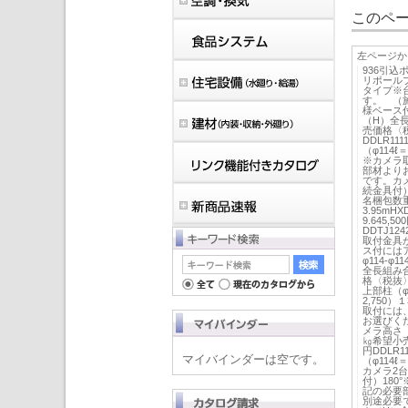
このペー
左ページか
936引
リポール
タイプ※
す。 （
様ベース付
（H）全
売価格〈税抜
DDLR111
（φ114ℓ＝
※カメラ
部材より
です。カメ
続金具付
名梱包数重
3.95mHX
9.645,5
DDTJ1
取付金具
ス付には
φ114-
全長組み
格〈税抜〉3.
上部柱（φ1
2,750）
取付には
お選びく
メラ高さ
㎏希望小売価
円DDLR1
マイバインダーは空です。
（φ114ℓ＝
カメラ2台
付）18
記の必要
別途必要で