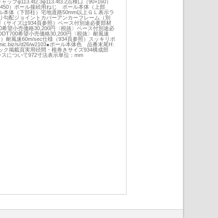
φ113.4t2.3φ113.4t3.2点検口（90×160）
350（2450）ポール接続用ねじ ポール本体（上部
ル本体（下部柱）宅地道路50mm以上ＧＬ表示ラ
り勾配ジョイントカバーアンカーフレーム（別
（サイズは934頁参照）ベース付別途必要部材
0希望小売価格30,200円〈税抜〉ベース付別途必
T700希望小売価格30,200円〈税抜〉耐風速
参照）耐風速60m/sec仕様（934頁参照）スッキリポ
ic.biz/s/d26/w2103●ポール本体色 品番末尾H:
ック掲載頁実用径間・根巻きサイズ934構成部
ンスについて972寸法表示単位：mm