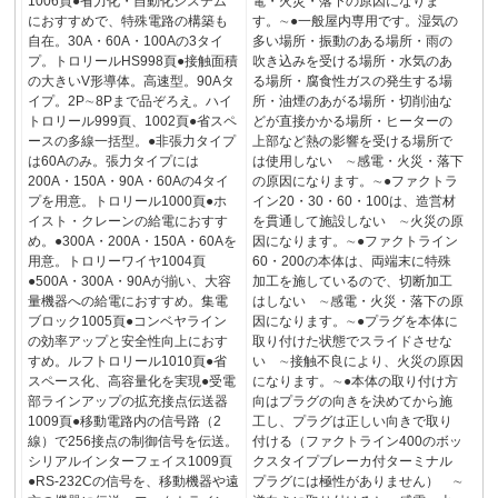
1006頁●省力化・自動化システム
電・火災・落下の原因になりま
におすすめで、特殊電路の構築も
す。∼●一般屋内専用です。湿気の
自在。30A・60A・100Aの3タイ
多い場所・振動のある場所・雨の
プ。トロリールHS998頁●接触面積
吹き込みを受ける場所・水気のあ
の大きいV形導体。高速型。90Aタ
る場所・腐食性ガスの発生する場
イプ。2P∼8Pまで品ぞろえ。ハイ
所・油煙のあがる場所・切削油な
トロリール999頁、1002頁●省スペ
どが直接かかる場所・ヒーターの
ースの多線一括型。●非張力タイプ
上部など熱の影響を受ける場所で
は60Aのみ。張力タイプには
は使用しない ∼感電・火災・落下
200A・150A・90A・60Aの4タイ
の原因になります。∼●ファクトラ
プを用意。トロリール1000頁●ホ
イン20・30・60・100は、造営材
イスト・クレーンの給電におすす
を貫通して施設しない ∼火災の原
め。●300A・200A・150A・60Aを
因になります。∼●ファクトライン
用意。トロリーワイヤ1004頁
60・200の本体は、両端末に特殊
●500A・300A・90Aが揃い、大容
加工を施しているので、切断加工
量機器への給電におすすめ。集電
はしない ∼感電・火災・落下の原
ブロック1005頁●コンベヤライン
因になります。∼●プラグを本体に
の効率アップと安全性向上におす
取り付けた状態でスライドさせな
すめ。ルフトロリール1010頁●省
い ∼接触不良により、火災の原因
スペース化、高容量化を実現●受電
になります。∼●本体の取り付け方
部ラインアップの拡充接点伝送器
向はプラグの向きを決めてから施
1009頁●移動電路内の信号路（2
工し、プラグは正しい向きで取り
線）で256接点の制御信号を伝送。
付ける（ファクトライン400のボッ
シリアルインターフェイス1009頁
クスタイプブレーカ付ターミナル
●RS-232Cの信号を、移動機器や遠
プラグには極性がありません） ∼