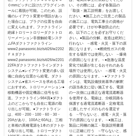
０mmピッチに設けたプラグインホ
い。その際には、必ず各製品の
ールに着脱が可能。このため、設
「取扱・施工説明書」をお渡しく
備のレイアウト変更や増設があっ
ださい。■施工上のご注意この製品
た場合には、プラグの位置を自由
の施工には、電気工事士の資格が
に変えられます。ファクトライン
必要です。けがや事故防止のた
絶縁トロリートロリーダクトトロ
め、以下のことを必ずお守りくだ
リーメーション非接触給電システ
さい。●製品の分解、改造は絶対に
ムFAダクトファクトライン
行わない ∼感電・火災・落下の原
www2.panasonic.biz/s/d26/w2202
因になります。∼●燃焼性ガスの発
ＦＡダクト
生する場所では使用しない ∼爆発
www2.panasonic.biz/s/d26/w2201
の原因になります。∼●急激な温度
22FAダクトファクトラインダクト
変化で結露が生じるおそれのある
システム●レイアウト変更の多い設
場所では使用しない ∼感電・火災
備に自由な位置から給電。ダクト
の原因になります。∼●ファクトラ
システム●省スペースを求める工場
インは、電気設備技術基準の解釈
におすすめ。トロリーメーション●
の該当条文に従い施工する。電源
移動機器や固定機器に信号を伝
の一次側には適正な過電流遮断器
送。ファクトライン984頁●ダクト
を使用する。電線は、分岐回路を
上のどこからでも自在に電源の取
保護する過電流遮断器・定格電流
り出しが可能。●ファクトライン
に適したサイズのものを選定す
は、400・200・100・60・30・
る ∼守らないと、感電・火災・落
20Aがあり、100Aと60Aは、三相
下の原因になります。∼●施工は、
と単相の異種電源を1本のダクトか
製品に同梱の施工・取扱説明書通
ら取り出し可能。トロリーダクト
りに正確に行う ∼守らないと、感