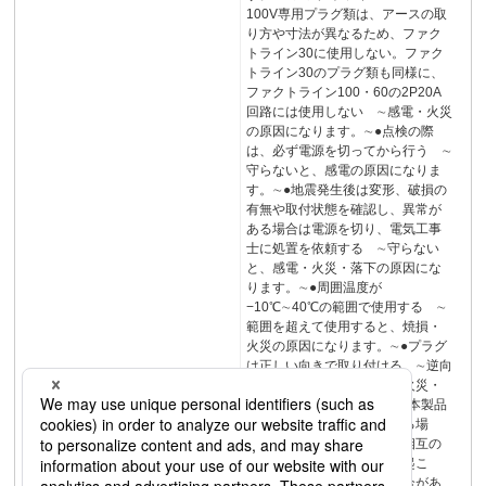
100V専用プラグ類は、アースの取
り方や寸法が異なるため、ファク
トライン30に使用しない。ファク
トライン30のプラグ類も同様に、
ファクトライン100・60の2P20A
回路には使用しない ∼感電・火災
の原因になります。∼●点検の際
は、必ず電源を切ってから行う ∼
守らないと、感電の原因になりま
す。∼●地震発生後は変形、破損の
有無や取付状態を確認し、異常が
ある場合は電源を切り、電気工事
士に処置を依頼する ∼守らない
と、感電・火災・落下の原因にな
ります。∼●周囲温度が
−10℃∼40℃の範囲で使用する ∼
範囲を超えて使用すると、焼損・
火災の原因になります。∼●プラグ
は正しい向きで取り付ける ∼逆向
きに取り付けると、感電・火災・
落下の原因になります。∼●本製品
を用いて情報伝達に使用する場
合、機種によっては、本体相互の
接続部分などで信号減衰が起こ
り、伝送性能が低下する場合があ