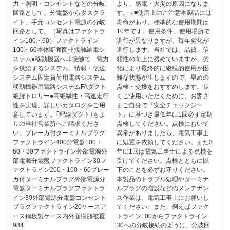
力・照明・コンセントなどの分岐
より、感電・火災の原因になりま
回路として。分電盤からタスクラ
す。∼■使用上のご注意本製品には
イト、手元コンセント電源の分岐
寿命があり、標準的な使用期間は
回路として。（写真はファクトラ
10年です。使用条件、使用場所で
イン100・60）ファクトライン
進行が異なりますが、毎年劣化が
100・60本体断面図非接触給電シ
進行します。当社では、品質、信
ステム●移動機器へ非接触で 電力
頼性の向上に努めていますが、劣
を供給するシステム。情報・伝送
化により最終的に継続的使用が困
システム固定負荷用電路システム
難な状態が生じますので、早めの
移動機器用電路システムFAダクト
点検・交換をおすすめします。長
絶縁トロリー●高絶縁性・高速走行
くご使用いただくために、お客さ
性を実現。詳しいカタログをご用
まご自身で『安全チェックシー
意しています。｢配線ダクト｣もよ
ト』に基づき最低年に1回必ず定期
りの当社営業所へご請求くださ
点検してください。点検において
い。ブレーカ付ターミナルプラグ
異常がありましたら、電気工事士
ファクトライン400分電盤100・
に処置を依頼してください。また3
60・30ファクトライン外部電源外
年に1回は電気工事士による点検を
部電源分電盤ファクトライン30フ
受けてください。点検とともに以
ァクトライン200・100・60ブレー
下のことを必ずお守りください。
カ付ターミナルプラグ外部電源分
本製品のトラブル処理やターミナ
電盤ターミナルプラグファクトラ
ルプラグの増設などのメンテナン
イン30外部電源分電盤コンセント
ス作業は、電気工事士にお願いし
プラグファクトライン20ケースア
てください。また、例えばファク
ース鋼板製ケース内外面樹脂被覆
トライン100からファクトライン
984
30への分岐接続のように、分岐回