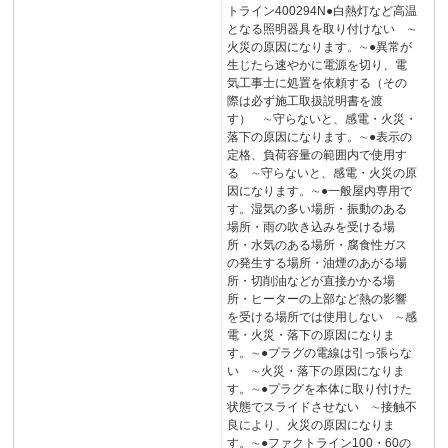
トライン400294N●白熱灯など高温
となる照明器具を取り付けない ∼
火災の原因になります。∼●異常が
生じたら速やかに電源を切り、電
気工事士に処置を依頼する（その
際は必ず施工取扱説明書を渡
す） ∼守らないと、感電・火災・
落下の原因になります。∼●表示の
定格、負荷容量の範囲内で使用す
る ∼守らないと、感電・火災の原
因になります。∼●一般屋内専用で
す。湿気の多い場所・振動のある
場所・雨の吹き込みを受ける場
所・水気のある場所・腐食性ガス
の発生する場所・油煙のあがる場
所・切削油などが直接かかる場
所・ヒーターの上部など熱の影響
を受ける場所では使用しない ∼感
電・火災・落下の原因になりま
す。∼●プラグの電線は引っ張らな
い ∼火災・落下の原因になりま
す。∼●プラグを本体に取り付けた
状態でスライドさせない ∼接触不
良により、火災の原因になりま
す。∼●ファクトライン100・60の