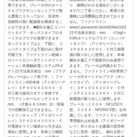
用できます。ブレーカ付のターミ
り 納期がかかる場合がございま
ナルプラグやコンセントプラグ類
すのでご了承ください。希望小売
も豊富にそろっており、安全性・
価格には消費税は含まれておりま
信頼性の高い配線路を構成するこ
せん。ファクトライン
とができます。■横向き施工コンパ
www2.panasonic.biz/s/d26/w2202
クトタイプ・ボックスタイプのタ
22寸法表示単位：mm ※1kgf＝
ーミナルプラグが使用できます。
9.8Nターミナルプラグ（コンパク
ボックスタイプは上・下面に、コ
トタイプ）（アイボリーグレイ）
ンパクトタイプは下面のみに取付
３Ｐ６０Ａ３００Ｖ・Ｅ付三相電
可能です。ファクトライン絶縁ト
源の取り出しに使用します。本体
ロリートロリーダクトトロリーメ
横向き施工で下面取付のみ使用で
ーション非接触給電システムFAダ
きます。ブレーカは内蔵されてい
クト22寸法表示単位：mm（プラグ
ません。ファクトライン400専用ブ
のレバーはレッド色です。）ファ
レーカ付ターミナルプラグ（ボッ
クトライン400本体（アイボリーグ
クスタイプ）（アイボリーグレ
レイ）３Ｐ４００Ａ３００Ｖ・Ｅ
イ）３Ｐ１００Ａ２００Ｖ・Ｅ付
付三相３線式のダクト本体です。
／３Ｐ２２５Ａ２００Ｖ・Ｅ付三
プラグインホールピッチ２４０
相電源の取り出しに使用します。
mm。（片側４８０mm）注）現場
ブレーカ（１００Ａ：NF125CV
での切断加工はできません。フィ
型、２２５Ａ：NF250CV型）を内
ードインキャップ（アイボリーグ
蔵しています。ファクトライン400
レイ）３Ｐ４００Ａ３００Ｖ・Ｅ
専用振れ止め金具（アイボリーグ
付電源をライン端末から引き込む
レイ）吊りボルトを建屋の造営材
場合に使用します。本体との接続
などに支持・固定し、振れを防ぐ