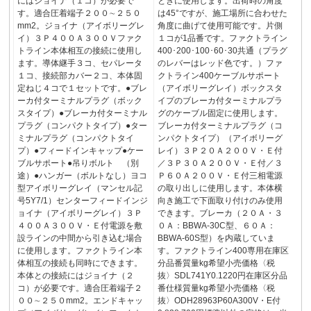
にはジョイナ（１コ）が必要で
ときに使用します。出荷時の角度
す。適合圧着端子２００∼２５０
は45°ですが、施工場所に合わせた
mm2。ジョイナ（アイボリーグレ
角度に曲げて使用可能です。片側
イ）３Ｐ４００Ａ３００Ｖファク
１コが1品番です。ファクトライン
トライン本体相互の接続に使用し
400･200･100･60･30共通（プラグ
ます。導体継手３コ、セパレータ
のレバーはレッド色です。）ファ
１コ、接続部カバー２コ、本体固
クトライン400ケーブルサポート
定ねじ４コで１セットです。●ブレ
（アイボリーグレイ）ボックスタ
ーカ付ターミナルプラグ（ボック
イプのブレーカ付ターミナルプラ
スタイプ）●ブレーカ付ターミナル
グのケーブル固定に使用します。
プラグ（コンパクトタイプ）●ター
ブレーカ付ターミナルプラグ（コ
ミナルプラグ（コンパクトタイ
ンパクトタイプ）（アイボリーグ
プ）●フィードインキャップ●ケー
レイ）３Ｐ２０Ａ２００Ｖ・Ｅ付
ブルサポート●吊りボルト （別
／３Ｐ３０Ａ２００Ｖ・Ｅ付／３
途）●ハンガー（ボルトなし）ヨコ
Ｐ６０Ａ２００Ｖ・Ｅ付三相電源
型アイボリーグレイ（マンセル記
の取り出しに使用します。本体横
号5Y7/1）センターフィードインジ
向き施工で下面取り付けのみ使用
ョイナ（アイボリーグレイ）３Ｐ
できます。ブレーカ（２０Ａ・３
４００Ａ３００Ｖ・Ｅ付電源を敷
０Ａ：BBWA-30C型、６０Ａ：
設ラインの中間から引き込む場合
BBWA-60S型）を内蔵していま
に使用します。ファクトライン本
す。ファクトライン400専用在庫区
体相互の接続も同時にできます。
分品番質量kg希望小売価格〈税
本体との接続にはジョイナ（２
抜〉SDL741Y0.1220円在庫区分品
コ）が必要です。適合圧着端子２
番仕様質量kg希望小売価格〈税
００∼２５０mm2。エンドキャッ
抜〉ODH28963P60A300V・E付