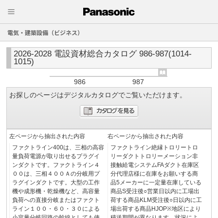
電気・建築設備（ビジネス）
2026-2028 電設資材総合カタログ 986-987(1014-
1015)
986
987
お探しのページはデジタルカタログでご覧いただけます。
左ページから抽出された内容
右ページから抽出された内容
ファクトライン400は、三相の高容
ファクトライン絶縁トロリートロ
量負荷電源が取り出せるプラグイ
リーダクトトロリーメーション非
ンダクトです。ファクトライン４
接触給電システムFAダクト在庫区
００は、三相４００Ａの分岐用プ
分代理店様に在庫をお願いする商
ラグインダクトです。大型の工作
品5メーカーに一定量在庫している
機や成形機・乾燥機など、高容量
商品S受注後○営業日以内に工場出
負荷への直接分岐またはファクト
荷する商品KLM受注後○日以内に工
ライン１００・６０・３０による
場出荷する商品HJOP※地区により
小容量分岐回路の幹線としても使
積送期間が異なります。状況によ