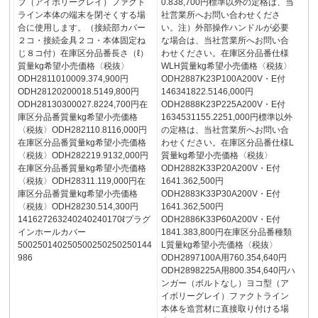
プ（アイボリーグレイ）ファクト
0.838,700円標準以外の定格は、当
ライン本体の端末を閉そくする場
社営業所へお問い合わせくださ
合に使用します。（接続部カバー
い。注）外部操作ハンドルが必要
２コ・接続金具２コ・本体固定ね
な場合は、当社営業所へお問い合
じ８コ付）在庫区分品番長さ（ℓ）
わせください。在庫区分品番仕様
質量kg希望小売価格〈税抜〉
WLH質量kg希望小売価格〈税抜〉
ODH2811010009.374,900円
ODH2887K23P100A200V・E付
ODH28120200018.5149,800円
146341822.5146,000円
ODH28130300027.8224,700円在
ODH2888K23P225A200V・E付
庫区分品番質量kg希望小売価格
1634531155.2251,000円標準以外
〈税抜〉ODH282110.8116,000円
の定格は、当社営業所へお問い合
在庫区分品番質量kg希望小売価格
わせください。在庫区分品番仕様L
〈税抜〉ODH282219.9132,000円
質量kg希望小売価格〈税抜〉
在庫区分品番質量kg希望小売価格
ODH2882K33P20A200V・E付
〈税抜〉ODH28311.119,000円在
1641.362,500円
庫区分品番質量kg希望小売価格
ODH2883K33P30A200V・E付
〈税抜〉ODH28230.514,300円
1641.362,500円
141627263240240240170ℓプラグ
ODH2886K33P60A200V・E付
インホールカバー
1841.383,800円在庫区分品番種類
500250140250500250250250144
L質量kg希望小売価格〈税抜〉
986
ODH2897100A用760.354,640円
ODH2898225A用800.354,640円ハ
ンガー（ボルトなし）ヨコ型（ア
イボリーグレイ）ファクトライン
本体を造営材に直接取り付ける場