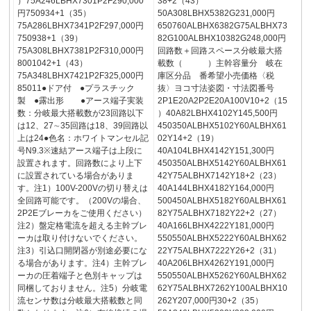
）75A246LBHX7301P2F290,000
38+2（43）
円750934+1（35）
50A308LBHX5382G231,000円
75A286LBHX7341P2F297,000円
650760ALBHX6382G75ALBHX73
750938+1（39）
82G100ALBHX10382G248,000円
75A308LBHX7381P2F310,000円
回路数＋回路スペース分岐最大搭
8001042+1（43）
載数（ ）主幹容量分 岐在
75A348LBHX7421P2F325,000円
庫区分品 番希望小売価格〈税
85011●ドア付 ●プラスチック
抜〉ヨコ寸法姿図・寸法図番号
製 ●露出形 ●アース端子実装
2P1E20A2P2E20A100V10+2（15
数：分岐最大搭載数が23回路以下
）40A82LBHX4102Y145,500円
は12、27∼35回路は18、39回路以
450350ALBHX5102Y60ALBHX61
上は24●色名：ホワイトマンセル記
02Y14+2（19）
号N9.3※速結アース端子は上段に
40A104LBHX4142Y151,300円
設置されます。回路数により上下
450350ALBHX5142Y60ALBHX61
に設置されている場合がありま
42Y75ALBHX7142Y18+2（23）
す。注1）100V-200Vの切り替えは
40A144LBHX4182Y164,000円
全回路可能です。（200Vの場合、
500450ALBHX5182Y60ALBHX61
2P2Eブレーカをご使用ください）
82Y75ALBHX7182Y22+2（27）
注2）盤定格電流を超える主幹ブレ
40A166LBHX4222Y181,000円
ーカは取り付けないでください。
550550ALBHX5222Y60ALBHX62
注3）引込口開閉器が別途必要にな
22Y75ALBHX7222Y26+2（31）
る場合があります。注4）主幹ブレ
40A206LBHX4262Y191,000円
ーカの圧着端子と色別キャップは
550550ALBHX5262Y60ALBHX62
同梱しておりません。注5）分岐電
62Y75ALBHX7262Y100ALBHX10
流センサ数は分岐最大搭載数と同
262Y207,000円30+2（35）