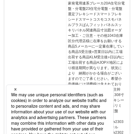
家発電用連系ブレーカ20A住宅分電
盤・分電盤23住宅分電盤・分電盤
選定フレキシードスマートフレキ
シードスマートコスモコスモパネ
ルプラスばんフィットパネルスッ
キリパネル関連商品寸法図オーダ
ー加工・ご注意・その他1043在庫
区分代理店様に在庫をお願いする
商品5メーカーに一定量在庫してい
る商品S受注後○営業日以内に工場
出荷する商品KLM受注後○日以内に
工場出荷する商品HJOP※地区によ
り積送期間が異なります。状況に
より 納期がかかる場合がござい
ますのでご了承ください。希望小
売価格には消費税は含まれており
ません。寸法表示単位：mm主幹
用・連系用ブレーカ1307・1308寸
法図1325・1326掲載頁フレキシー
ドスマートZEH・創エネ対応リミ
ッタースペースなし住宅分電盤
FLEXIID（フレキシード）
www2.panasonic.biz/s/d26/w2303
住宅分電盤かんたん選定ツール
www2.panasonic.biz/s/d26/w2302