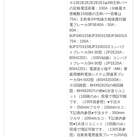
※12E2E2E2E2E2E1φ3W主幹バー
の定格電流容量：100A（分岐最大
搭載数15回路の主幹バー容量は
75A）主幹単3中性線欠相保護付漏
電ブレーカ3P3E40A：50A：
60A：
BJF340315BJF350315BJF360315
75A：100A：
BJF375315BJF3100315コンパク
トブレーカSH-30型（2P2E20A：
BSH2202）（100V結線）コンパク
トブレーカSH-30型（2P1E20A：
BSH2201）電源送り端子（M6）家
庭用燃料電池システム用連系ブレ
ーカSH-50G型（BSH3203GK）
※2回路図：BHX6262Gの例回路
図：BHX6262Yの例●1次送りユニ
ット（1回路のみ）現場で増設可能
です。（1305頁参照）●寸法タ
テ：350mmフカサ：100mmヨコ：
下記表内参照●寸法タテ：350mm
フカサ：100mmヨコ：下記表内参
照●1次送りユニット（1回路のみ）
現場で増設可能です。（1305頁参
照）自家発電用連系ブレーカ20A自