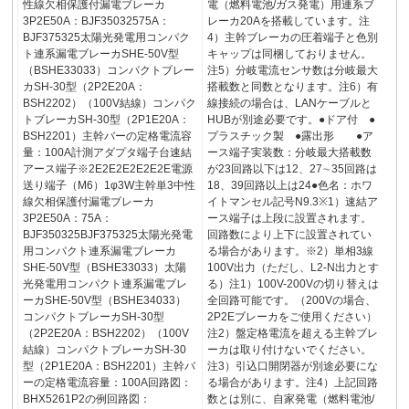
性線欠相保護付漏電ブレーカ
電（燃料電池/ガス発電）用連系ブ
3P2E50A：BJF35032575A：
レーカ20Aを搭載しています。注
BJF375325太陽光発電用コンパク
4）主幹ブレーカの圧着端子と色別
ト連系漏電ブレーカSHE-50V型
キャップは同梱しておりません。
（BSHE33033）コンパクトブレー
注5）分岐電流センサ数は分岐最大
カSH-30型（2P2E20A：
搭載数と同数となります。注6）有
BSH2202）（100V結線）コンパク
線接続の場合は、LANケーブルと
トブレーカSH-30型（2P1E20A：
HUBが別途必要です。●ドア付 ●
BSH2201）主幹バーの定格電流容
プラスチック製 ●露出形 ●ア
量：100A計測アダプタ端子台速結
ース端子実装数：分岐最大搭載数
アース端子※2E2E2E2E2E2E電源
が23回路以下は12、27∼35回路は
送り端子（M6）1φ3W主幹単3中性
18、39回路以上は24●色名：ホワ
線欠相保護付漏電ブレーカ
イトマンセル記号N9.3※1）速結ア
3P2E50A：75A：
ース端子は上段に設置されます。
BJF350325BJF375325太陽光発電
回路数により上下に設置されてい
用コンパクト連系漏電ブレーカ
る場合があります。※2）単相3線
SHE-50V型（BSHE33033）太陽
100V出力（ただし、L2-N出力とす
光発電用コンパクト連系漏電ブレ
る）注1）100V-200Vの切り替えは
ーカSHE-50V型（BSHE34033）
全回路可能です。（200Vの場合、
コンパクトブレーカSH-30型
2P2Eブレーカをご使用ください）
（2P2E20A：BSH2202）（100V
注2）盤定格電流を超える主幹ブレ
結線）コンパクトブレーカSH-30
ーカは取り付けないでください。
型（2P1E20A：BSH2201）主幹バ
注3）引込口開閉器が別途必要にな
ーの定格電流容量：100A回路図：
る場合があります。注4）上記回路
BHX5261P2の例回路図：
数とは別に、自家発電（燃料電池/