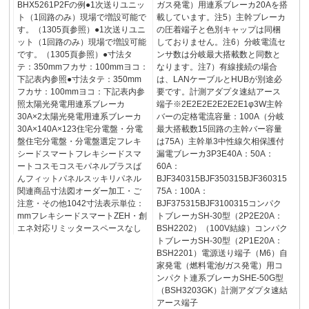
BHX5261P2Fの例●1次送りユニッ
ガス発電）用連系ブレーカ20Aを搭
ト（1回路のみ）現場で増設可能で
載しています。注5）主幹ブレーカ
す。（1305頁参照）●1次送りユニ
の圧着端子と色別キャップは同梱
ット（1回路のみ）現場で増設可能
しておりません。注6）分岐電流セ
です。（1305頁参照）●寸法タ
ンサ数は分岐最大搭載数と同数と
テ：350mmフカサ：100mmヨコ：
なります。注7）有線接続の場合
下記表内参照●寸法タテ：350mm
は、LANケーブルとHUBが別途必
フカサ：100mmヨコ：下記表内参
要です。計測アダプタ速結アース
照太陽光発電用連系ブレーカ
端子※2E2E2E2E2E2E1φ3W主幹
30A×2太陽光発電用連系ブレーカ
バーの定格電流容量：100A（分岐
30A×140A×123住宅分電盤・分電
最大搭載数15回路の主幹バー容量
盤住宅分電盤・分電盤選定フレキ
は75A）主幹単3中性線欠相保護付
シードスマートフレキシードスマ
漏電ブレーカ3P3E40A：50A：
ートコスモコスモパネルプラスば
60A：
んフィットパネルスッキリパネル
BJF340315BJF350315BJF360315
関連商品寸法図オーダー加工・ご
75A：100A：
注意・その他1042寸法表示単位：
BJF375315BJF3100315コンパク
mmフレキシードスマートZEH・創
トブレーカSH-30型（2P2E20A：
エネ対応リミッタースペースなし
BSH2202）（100V結線）コンパク
トブレーカSH-30型（2P1E20A：
BSH2201）電源送り端子（M6）自
家発電（燃料電池/ガス発電）用コ
ンパクト連系ブレーカSHE-50G型
（BSH3203GK）計測アダプタ速結
アース端子