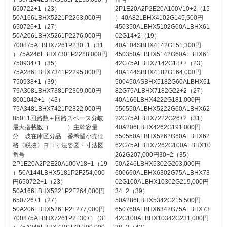
650722+1（23）
2P1E20A2P2E20A100V10+2（15
50A166LBHX5221P2263,000円
）40A82LBHX4102G145,500円
650726+1（27）
450350ALBHX5102G60ALBHX61
50A206LBHX5261P2276,000円
02G14+2（19）
700875ALBHX7261P230+1（31
40A104SBHX4142G151,300円
）75A246LBHX7301P2288,000円
450350ALBHX5142G60ALBHX61
750934+1（35）
42G75ALBHX7142G18+2（23）
75A286LBHX7341P2295,000円
40A144SBHX4182G164,000円
750938+1（39）
500450ASBHX5182G60ALBHX61
75A308LBHX7381P2309,000円
82G75ALBHX7182G22+2（27）
8001042+1（43）
40A166LBHX4222G181,000円
75A348LBHX7421P2322,000円
550550ALBHX5222G60ALBHX62
85011回路数＋回路スペース分岐
22G75ALBHX7222G26+2（31）
最大搭載数（ ）主幹容量
40A206LBHX4262G191,000円
分 岐在庫区分品 番希望小売価
550550ALBHX5262G60ALBHX62
格〈税抜〉ヨコ寸法姿図・寸法図
62G75ALBHX7262G100ALBHX10
番号
262G207,000円30+2（35）
2P1E20A2P2E20A100V18+1（19
50A246LBHX5302G203,000円
）50A144LBHX5181P2F254,000
600660ALBHX6302G75ALBHX73
円650722+1（23）
02G100ALBHX10302G219,000円
50A166LBHX5221P2F264,000円
34+2（39）
650726+1（27）
50A286LBHX5342G215,500円
50A206LBHX5261P2F277,000円
650760ALBHX6342G75ALBHX73
700875ALBHX7261P2F30+1（31
42G100ALBHX10342G231,000円