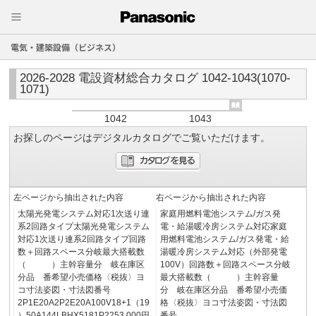
電気・建築設備（ビジネス）
2026-2028 電設資材総合カタログ 1042-1043(1070-
1071)
1042
1043
お探しのページはデジタルカタログでご覧いただけます。
左ページから抽出された内容
右ページから抽出された内容
太陽光発電システム対応1次送り連
家庭用燃料電池システム/ガス発
系2回路タイプ太陽光発電システム
電・給湯暖冷房システム対応家庭
対応1次送り連系2回路タイプ回路
用燃料電池システム/ガス発電・給
数＋回路スペース分岐最大搭載数
湯暖冷房システム対応（外部発電
（ ）主幹容量分 岐在庫区
100V）回路数＋回路スペース分岐
分品 番希望小売価格〈税抜〉ヨ
最大搭載数（ ）主幹容量
コ寸法姿図・寸法図番号
分 岐在庫区分品 番希望小売価
2P1E20A2P2E20A100V18+1（19
格〈税抜〉ヨコ寸法姿図・寸法図
）50A144LBHX5181P2253,000円
番号