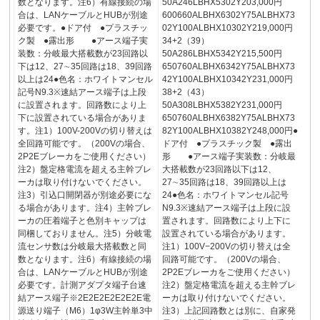
数となります。注6）有線接続の場
50A246LBHX5302Y203,000円
合は、LANケーブルとHUBが別途
600660ALBHX6302Y75ALBHX73
必要です。●ドア付 ●プラスチッ
02Y100ALBHX10302Y219,000円
ク製 ●露出形 ●アース端子実
34+2（39）
装数：分岐最大搭載数が23回路以
50A286LBHX5342Y215,500円
下は12、27∼35回路は18、39回路
650760ALBHX6342Y75ALBHX73
以上は24●色名：ホワイトマンセル
42Y100ALBHX10342Y231,000円
記号N9.3※速結アース端子は上段
38+2（43）
に設置されます。回路数により上
50A308LBHX5382Y231,000円
下に設置されている場合がありま
650760ALBHX6382Y75ALBHX73
す。注1）100V-200Vの切り替えは
82Y100ALBHX10382Y248,000円●
全回路可能です。（200Vの場合、
ドア付 ●プラスチック製 ●露出
2P2Eブレーカをご使用ください）
形 ●アース端子実装数：分岐最
注2）盤定格電流を超える主幹ブレ
大搭載数が23回路以下は12、
ーカは取り付けないでください。
27∼35回路は18、39回路以上は
注3）引込口開閉器が別途必要にな
24●色名：ホワイトマンセル記号
る場合があります。注4）主幹ブレ
N9.3※速結アース端子は上段に設
ーカの圧着端子と色別キャップは
置されます。回路数により上下に
同梱しておりません。注5）分岐電
設置されている場合があります。
流センサ数は分岐最大搭載数と同
注1）100V−200Vの切り替えは全
数となります。注6）有線接続の場
回路可能です。（200Vの場合、
合は、LANケーブルとHUBが別途
2P2Eブレーカをご使用ください）
必要です。計測アダプタ端子台速
注2）盤定格電流を超える主幹ブレ
結アース端子※2E2E2E2E2E2E電
ーカは取り付けないでください。
源送り端子（M6）1φ3W主幹単3中
注3）上記回路数とは別に、自家発