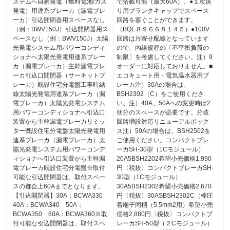
ステムへ自家発電（燃料電池/ガス
で搭載可能（最大60A）。●１次送
発電）用連系ブレーカ（漏電ブレ
り用ブランクキャップでスペース
ーカ）引込開閉器用スペースなし
回路を塞ぐことができます。
（例：BWV150J）引込開閉器用ス
（BQE８９６６８１４５）●100V
ペースなし（例：BWV150J）太陽
回路は片寄せ配線となっています
光発電システム用パワーコンディ
ので、内線規程の〔不平衡負荷の
ショナへ太陽光発電用連系ブレー
制限〕を考慮してください。注）9
カ（漏電ブレーカ）主幹漏電ブレ
オーダーに対応しておりません。■
ーカ引込口開閉器（サーキットブ
エコキュート用・電気温水器用ブ
レーカ）既設住宅分電盤工事時結
レーカ注）30Aの場合は、
線太陽光発電用連系ブレーカ（漏
BSH2302（C）をご使用くださ
電ブレーカ）太陽光発電システム
い。注）40A、50Aへの変更時は2
用パワーコンディショナへ引込口
個分のスペースが必要です。分岐
装置から主幹漏電ブレーカリミッ
回路増設対応リニューアルボック
ター既設住宅分電盤太陽光発電用
ス注）50Aの場合は、BSH2502を
連系ブレーカ（漏電ブレーカ）太
ご使用ください。コンパクトブレ
陽光発電システム用パワーコンデ
ーカSH-30型（1Cモジュール）
ィショナへ引込口装置から主幹漏
20A5BSH2202希望小売価格1,990
電ブレーカ既設住宅分電盤※取付
円〈税抜〉コンパクトブレーカSH-
可能な引込開閉器は、取付スペー
30型（1Cモジュール）
スの都合上60Aまでとなります。
30A5BSH2302希望小売価格2,670
【引込開閉器】30A：BCWA330
円〈税抜〉30ASBSH2302C（棒圧
40A：BCWA340 50A：
着端子同梱（5.5mm2用）希望小売
BCWA350 60A：BCWA360※取
価格2,880円〈税抜〉コンパクトブ
付可能な引込開閉器は、取付スペ
レーカSH-50型（２Cモジュール）