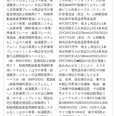
池システムもしくはガス発電・給
ニル外装ケーブル（ＶＶ）の許容
湯暖房システムへ）引込口装置か
電流値●600V架橋ポリエチレン絶
ら主幹漏電ブレーカ既設住宅分電
縁ビニル外装ケーブル（ＣＶ）の
盤逆潮流防止制御用ＣＴ、制御用
許容電流値（単位：A）公称断面積
配線家庭用燃料電池システムもし
布設条件基底温度導体温度
くはガス発電・給湯暖房システム
40℃60℃空中、暗きょ布設2心1条
へ自家発電（燃料電池/ガス発電）
布設管路引入れ布設2心4孔4条布設
用連系ブレーカ（漏電ブレーカ）
25℃60℃8142238mm2425978110
電源線（家庭用燃料電池システム
425774100（単位：A）公称断面
もしくはガス発電・給湯暖房シス
積布設条件基底温度導体温度
テムへ）引込口装置から主幹漏電
40℃90℃空中、暗きょ布設2心1条
ブレーカリミッター既設住宅分電
布設管路引入れ布設2心4孔4条布設
盤引込開閉器用スペースなし
25℃90℃8142238mm2659112017
（例：BWV150G）逆潮流防止制御
0557598130■既設の住宅分電盤と
用ＣＴ、制御用配線家庭用燃料電
組み合わせることにより、エコキ
池システムもしくはガス発電・給
ュート・電気温水器の対応や分岐
湯暖房システムへ引込開閉器用ス
回路の増設が可能になります。
ペース付（例：BWV350G）電源線
品 名用 途在庫区分品 番寸法
（家庭用燃料電池システムもしく
外観記号希望小売価格〈税抜〉施
はガス発電・給湯暖房システム
工例番号収納機器姿図・寸法図番
へ）主幹漏電ブレーカ引込口開閉
号タテヨコフカサ分岐回路増設リ
器（サーキットブレーカ）既設住
ニューアルボックス単3※分岐2回
宅分電盤逆潮流防止制御用ＣＴ、
路S新BWV150B35015010015,800
制御用配線家庭用燃料電池システ
円5BSH2202（20A）×226※入線
ムもしくはガス発電・給湯暖房シ
サイズ最大14mm2 最大4回路ま