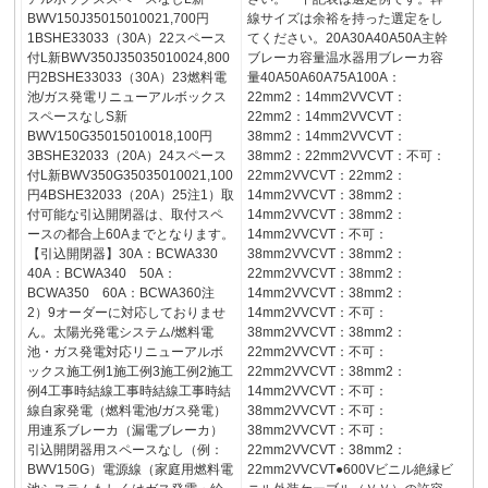
BWV150J35015010021,700円
線サイズは余裕を持った選定をし
1BSHE33033（30A）22スペース
てください。20A30A40A50A主幹
付L新BWV350J35035010024,800
ブレーカ容量温水器用ブレーカ容
円2BSHE33033（30A）23燃料電
量40A50A60A75A100A：
池/ガス発電リニューアルボックス
22mm2：14mm2VVCVT：
スペースなしS新
22mm2：14mm2VVCVT：
BWV150G35015010018,100円
38mm2：14mm2VVCVT：
3BSHE32033（20A）24スペース
38mm2：22mm2VVCVT：不可：
付L新BWV350G35035010021,100
22mm2VVCVT：22mm2：
円4BSHE32033（20A）25注1）取
14mm2VVCVT：38mm2：
付可能な引込開閉器は、取付スペ
14mm2VVCVT：38mm2：
ースの都合上60Aまでとなります。
14mm2VVCVT：不可：
【引込開閉器】30A：BCWA330
38mm2VVCVT：38mm2：
40A：BCWA340 50A：
22mm2VVCVT：38mm2：
BCWA350 60A：BCWA360注
14mm2VVCVT：38mm2：
2）9オーダーに対応しておりませ
14mm2VVCVT：不可：
ん。太陽光発電システム/燃料電
38mm2VVCVT：38mm2：
池・ガス発電対応リニューアルボ
22mm2VVCVT：不可：
ックス施工例1施工例3施工例2施工
22mm2VVCVT：38mm2：
例4工事時結線工事時結線工事時結
14mm2VVCVT：不可：
線自家発電（燃料電池/ガス発電）
38mm2VVCVT：不可：
用連系ブレーカ（漏電ブレーカ）
38mm2VVCVT：不可：
引込開閉器用スペースなし（例：
22mm2VVCVT：38mm2：
BWV150G）電源線（家庭用燃料電
22mm2VVCVT●600Vビニル絶縁ビ