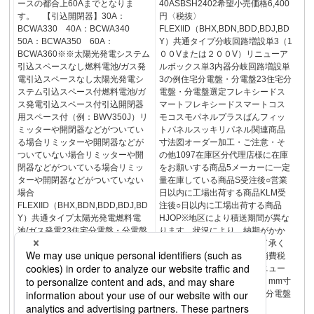
ースの都合上60Aまでとなりま
40ASBSH2402希望小売価格6,400
す。 【引込開閉器】30A：
円〈税抜〉
BCWA330 40A：BCWA340
FLEXIID（BHX,BDN,BDD,BDJ,BD
50A：BCWA350 60A：
Y）共通タイプ分岐回路増設単3（1
BCWA360※※太陽光発電システム
００Vまたは２００V）リニューア
引込スペースなし燃料電池/ガス発
ルボックス単3内器分岐回路増設単
電引込スペースなし太陽光発電シ
3の例住宅分電盤・分電盤23住宅分
ステム引込スペース付燃料電池/ガ
電盤・分電盤選定フレキシードス
ス発電引込スペース付引込開閉器
マートフレキシードスマートコス
用スペース付（例：BWV350J）リ
モコスモパネルプラスばんフィッ
ミッターや開閉器などがついてい
トパネルスッキリパネル関連商品
る場合リミッターや開閉器などが
寸法図オーダー加工・ご注意・そ
ついていない場合リミッターや開
の他1097在庫区分代理店様に在庫
閉器などがついている場合リミッ
をお願いする商品5メーカーに一定
ターや開閉器などがついていない
量在庫している商品S受注後○営業
場合
日以内に工場出荷する商品KLM受
FLEXIID（BHX,BDN,BDD,BDJ,BD
注後○日以内に工場出荷する商品
Y）共通タイプ太陽光発電燃料電
HJOP※地区により積送期間が異な
池/ガス発電23住宅分電盤・分電盤
ります。状況により 納期がかか
住宅分電盤・分電盤選定フレキシ
る場合がございますのでご了承く
ードスマートフレキシードスマー
ださい。希望小売価格には消費税
トコスモコスモパネルプラスばん
は含まれておりません。リニュー
フィットパネルスッキリパネル関
アルボックス寸法表示単位：mm寸
連商品寸法図オーダー加工・ご注
法図1331・1332掲載頁住宅分電盤
意・その他1096リニューアルボッ
FLEXIID（フレキシード）