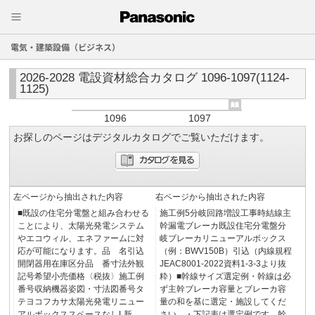
電気・建築設備（ビジネス）
2026-2028 電設資材総合カタログ 1096-1097(1124-
1125)
1096
1097
お探しのページはデジタルカタログでご覧いただけます。
左ページから抽出された内容
右ページから抽出された内容
■既設の住宅分電盤と組み合わせる
施工例5分岐回路増設工事時結線主
ことにより、太陽光発電システム
幹漏電ブレーカ既設住宅分電盤分
やエコウィル、エネファームに対
岐ブレーカリニューアルボックス
応が可能になります。品 名引込
（例：BWV150B）引込（内線規程
開閉器用在庫区分品 番寸法外観
JEAC8001-2022資料1-3-3より抜
記号希望小売価格〈税抜〉施工例
粋）■幹線サイズ選定例・幹線は必
番号収納機器姿図・寸法図番号タ
ず主幹ブレーカ容量とブレーカ容
テヨコフカサ太陽光発電リニュー
量の和を基に選定・施設してくだ
アルボックススペースなしL新
さい。・下記表は選定例です。幹