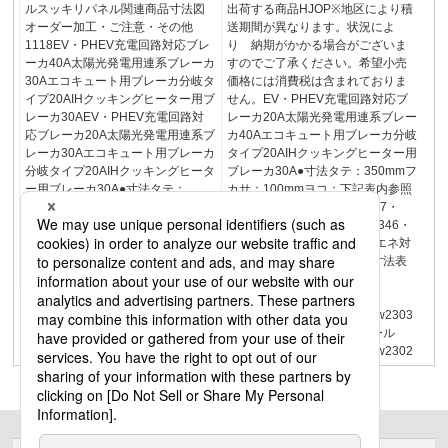
ルスッキリパネル関連商品寸法図
出荷する商品HJOP※地区により積
オーダー加工・ご注意・その他
送期間が異なります。状況によ
1118EV・PHEV充電回路対応ブレ
り 納期がかかる場合がございま
ーカ40A太陽光発電用連系ブレーカ
すのでご了承ください。希望小売
30Aエコキュート用ブレーカ分岐タ
価格には消費税は含まれておりま
イプ20AIHクッキングヒーター用ブ
せん。EV・PHEV充電回路対応ブ
レーカ30AEV・PHEV充電回路対
レーカ20A太陽光発電用連系ブレー
応ブレーカ20A太陽光発電用連系ブ
カ40Aエコキュート用ブレーカ分岐
レーカ30Aエコキュート用ブレーカ
タイプ20AIHクッキングヒーター用
分岐タイプ20AIHクッキングヒータ
ブレーカ30A●寸法タテ：350mmフ
ー用ブレーカ30A●寸法タテ：
カサ：100mmヨコ：下記表内参照
350mmフカサ：100mmヨコ：下記
主幹用・連系用ブレーカ1307・
表内参照●寸法タテ：350mmフカ
1308寸法図1325・1326・1346・
サ：100mmヨコ：下記表内参照寸
1347掲載頁フレキシード創エネ対
法表示単位：mmフレキシード創エ
応リミッタースペースなし寸法表
ネ対応リミッタースペースなし
示単位：mm住宅分電盤
FLEXIID（フレキシード）
www2.panasonic.biz/s/d26/w2303
住宅分電盤かんたん選定ツール
www2.panasonic.biz/s/d26/w2302