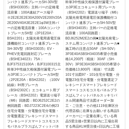
ンパクト連系ブレーカSH-30V型
幹単3中性線欠相保護付漏電ブレー
（BSH33035）主幹バーの定格電
カ3P3Eエコキュート用ブレーカ
流容量：100A速結アース端子
（BSH2202）電源送り端子（M6）
※2E2E2E2E30A200V2E200V20A
太陽光発電用過電圧保護機能付コ
2E200V40A3E2E2E1φ3W主幹バ
ンパクト連系ブレーカSH-50V型
ーの定格電流容量：100Aコンパク
（BSH34035）主幹バーの定格電
トブレーカSH型（2P1E20A：
流容量：100A回路図：
BSH2201）太陽光発電用過電圧保
BDJ6252M2E2の例■太陽光発電シ
護機能付コンパクト連系ブレーカ
ステム用コンパクト連系ブレーカ■
SH-30V型（BSH33035）EV・
施工時の注意点50AF（SH-50V）
PHEV充電回路対応ブレーカ
3P3E40ASBSH34035希望小売価
（BSHE34023）75A：
格14,200円〈税抜〉30AF（SH-
BJF375315100A：BJF3100315主
30V）3P3E30ASBSH33035希望小
幹単3中性線欠相保護付漏電ブレー
売価格13,800円〈税抜〉寸法図
カ3P3EコンパクトブレーカSH型
101寸法図97・101住宅分電盤・分
（2P2E20A：BSH2202）（100V
電盤23住宅分電盤・分電盤選定フ
結線）IH用ブレーカ
レキシードスマートフレキシード
（BSH2302C）エコキュート用ブ
スマートコスモコスモパネルプラ
レーカ（BSH2202）電源送り端子
スばんフィットパネルスッキリパ
（M6）回路図：BDJ6252C2E2の
ネル関連商品寸法図オーダー加
例回路図：BDJ7223C2E4の例23
工・ご注意・その他1119在庫区分
住宅分電盤・分電盤住宅分電盤・
代理店様に在庫をお願いする商品5
分電盤選定フレキシードスマート
メーカーに一定量在庫している商
フレキシードスマートコスモコス
品S受注後○営業日以内に工場出荷
モパネルプラスばんフィットパネ
する商品KLM受注後○日以内に工場