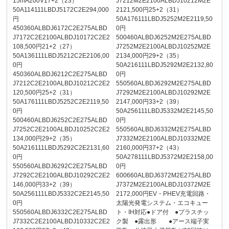
15mA200V17+2（23）
J7212M2E2100ALBDJ10212M2E
50A114111LBDJ5172C2E294,000
2121,500円25+2（31）
円
50A176111LBDJ5252M2E2119,50
450360ALBDJ6172C2E275ALBD
0円
J7172C2E2100ALBDJ10172C2E2
500460ALBDJ6252M2E275ALBD
108,500円21+2（27）
J7252M2E2100ALBDJ10252M2E
50A136111LBDJ5212C2E2106,00
2134,000円29+2（35）
0円
50A216111LBDJ5292M2E2132,80
450360ALBDJ6212C2E275ALBD
0円
J7212C2E2100ALBDJ10212C2E2
550560ALBDJ6292M2E275ALBD
120,500円25+2（31）
J7292M2E2100ALBDJ10292M2E
50A176111LBDJ5252C2E2119,50
2147,000円33+2（39）
0円
50A256111LBDJ5332M2E2145,50
500460ALBDJ6252C2E275ALBD
0円
J7252C2E2100ALBDJ10252C2E2
550560ALBDJ6332M2E275ALBD
134,000円29+2（35）
J7332M2E2100ALBDJ10332M2E
50A216111LBDJ5292C2E2131,60
2160,000円37+2（43）
0円
50A278111LBDJ5372M2E2158,00
550560ALBDJ6292C2E275ALBD
0円
J7292C2E2100ALBDJ10292C2E2
600660ALBDJ6372M2E275ALBD
146,000円33+2（39）
J7372M2E2100ALBDJ10372M2E
50A256111LBDJ5332C2E2145,50
2172,000円EV・PHEV充電回路・
0円
太陽光発電システム・エコキュー
550560ALBDJ6332C2E275ALBD
ト・IH対応●ドア付 ●プラスチッ
J7332C2E2100ALBDJ10332C2E2
ク製 ●露出形 ●アース端子実