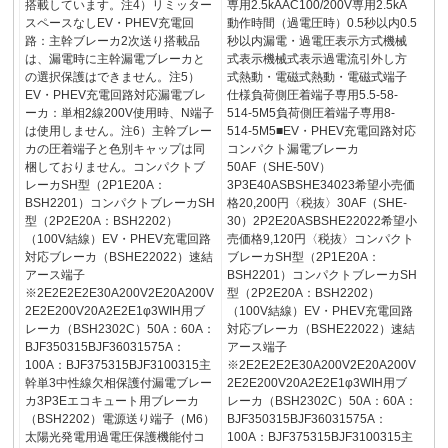
搭載しています。注4）リミッター
専用2.5kAAC100/200V専用2.5kA
スペースなしEV・PHEV充電回
動作時間（過電圧時）0.5秒以内0.5
路：主幹ブレーカ2次送り搭載品
秒以内漏電・過電圧表示方式機械
は、漏電時に主幹漏電ブレーカと
式表示機械式表示過電流引外し方
の選択保護はできません。注5）
式熱動・電磁式熱動・電磁式端子
EV・PHEV充電回路対応漏電ブレ
仕様負荷側圧着端子専用5.5-58-
ーカ：単相2線200V使用時、N端子
514-5M5負荷側圧着端子専用8-
は使用しません。注6）主幹ブレー
514-5M5■EV・PHEV充電回路対応
カの圧着端子と色別キャップは同
コンパクト漏電ブレーカ
梱しておりません。コンパクトブ
50AF（SHE-50V）
レーカSH型（2P1E20A：
3P3E40ASBSHE34023希望小売価
BSH2201）コンパクトブレーカSH
格20,200円〈税抜〉30AF（SHE-
型（2P2E20A：BSH2202）
30）2P2E20ASBSHE22022希望小
（100V結線）EV・PHEV充電回路
売価格9,120円〈税抜〉コンパクト
対応ブレーカ（BSHE22022）速結
ブレーカSH型（2P1E20A：
アース端子
BSH2201）コンパクトブレーカSH
※2E2E2E2E30A200V2E20A200V
型（2P2E20A：BSH2202）
2E2E200V20A2E2E1φ3WIH用ブ
（100V結線）EV・PHEV充電回路
レーカ（BSH2302C）50A：60A：
対応ブレーカ（BSHE22022）速結
BJF350315BJF36031575A：
アース端子
100A：BJF375315BJF3100315主
※2E2E2E2E30A200V2E20A200V
幹単3中性線欠相保護付漏電ブレー
2E2E200V20A2E2E1φ3WIH用ブ
カ3P3Eエコキュート用ブレーカ
レーカ（BSH2302C）50A：60A：
（BSH2202）電源送り端子（M6）
BJF350315BJF36031575A：
太陽光発電用過電圧保護機能付コ
100A：BJF375315BJF3100315主