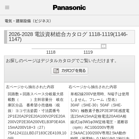
電気・建築設備（ビジネス）
2026-2028 電設資材総合カタログ 1118-1119(1146-
1147)
1118
1119
お探しのページはデジタルカタログでご覧いただけます。
左ページから抽出された内容
右ページから抽出された内容
回路数＋回路スペース分岐最大搭
単相2線200V使用時、N端子は使用
載数（ ）主幹容量分 岐在
しません。フレーム（型名）
庫区分品 番希望小売価格〈税
30AF（SHE-30）50AF（SHE-
抜〉ヨコ寸法姿図・寸法図番号
50V）極数素子数2P2E3P3E感度電
2P1E20A2P2E20A100V2P2E20A
流15mA15mA定格電流20A40A相
200V2P2E30A200VELB3P3E40A
線式1φ3W1φ3W定格電圧・遮断容
15mA200V18+3（27）
（sym）AC100/200V専用
75A124111LBDJ7183C2E4109,10
2.5kAAC100/200V専用2.5kA動作
0円
時間（漏電時）0.1秒以内0.1秒以内