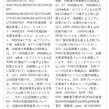
160,000円37+2（43）
装数：分岐最大搭載数が23回路は
50A278111LBDJ5372C2E2159,00
12、27∼35回路は18、39回路以上
0円
は24●色名：ホワイトマンセル記号
600660ALBDJ6372C2E275ALBD
N9.3※速結アース端子は上段に設
J7372C2E2100ALBDJ10372C2E2
置されます。回路数により上下に
173,000円EV・PHEV充電回路・太
設置されている場合があります。
陽光発電システム・エコキュー
注1）100V−200Vの切り替えは全
ト・IH対応EV・PHEV充電回路・
回路可能です。（200Vの場合、
太陽光発電システム・エコキュー
2P2Eブレーカをご使用ください）
ト・IH対応●ドア付 ●プラスチッ
注2）盤定格電流を超える主幹ブレ
ク製 ●露出形 ●アース端子実装
ーカは取り付けないでください。
数：分岐最大搭載数が23回路は
注3）上記回路数とは別に、EV・
12、27∼35回路は18、39回路以上
PHEV充電回路対応ブレーカ、太陽
は24 ●色名：ホワイトマンセル記
光発電用連系ブレーカを搭載して
号N9.3※速結アース端子は上段に
います。注4）リミッタースペース
設置されます。回路数により上下
なしEV・PHEV充電回路：主幹ブ
に設置されている場合がありま
レーカ2次送り搭載品は、漏電時に
す。注1）100V−200Vの切り替え
主幹漏電ブレーカとの選択保護は
は全回路可能です。（200Vの場
できません。注5）主幹ブレーカの
合、2P2Eブレーカをご使用くださ
圧着端子と色別キャップは同梱し
い）注2）盤定格電流を超える主幹
ておりません。フレーム（型名）
ブレーカは取り付けないでくださ
30AF（SH-30V）50AF（SH-
い。 注3）上記回路数とは別に、
50V）極数素子数3P3E3P3E定格電
EV・PHEV充電回路対応ブレー
流30A40A相線式1φ3W1φ3W定格
カ、太陽光発電用連系ブレーカを
電圧・遮断容（sym）AC100/200V