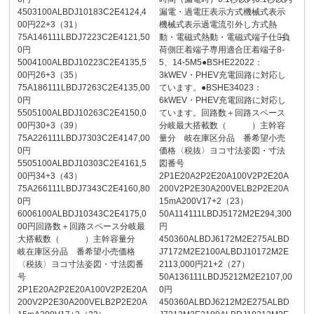
4503100ALBDJ10183C2E4124,4
漏電・過電圧表示方式機械式表示
00円22+3（31）
機械式表示過電流引外し方式熱
75A146111LBDJ7223C2E4121,50
動・電磁式熱動・電磁式端子仕様̶負
0円
荷側圧着端子専用適合圧着端子8-
5004100ALBDJ10223C2E4135,5
5、14-5M5●BSHE22022：
00円26+3（35）
3kWEV・PHEV充電回路に対応し
75A186111LBDJ7263C2E4135,00
ています。●BSHE34023：
0円
6kWEV・PHEV充電回路に対応し
5505100ALBDJ10263C2E4150,0
ています。回路数＋回路スペース
00円30+3（39）
分岐最大搭載数（ ）主幹容
75A226111LBDJ7303C2E4147,00
量分 岐在庫区分品 番希望小売
0円
価格〈税抜〉ヨコ寸法姿図・寸法
5505100ALBDJ10303C2E4161,5
図番号
00円34+3（43）
2P1E20A2P2E20A100V2P2E20A
75A266111LBDJ7343C2E4160,80
200V2P2E30A200VELB2P2E20A
0円
15mA200V17+2（23）
6006100ALBDJ10343C2E4175,0
50A114111LBDJ5172M2E294,300
00円回路数＋回路スペース分岐最
円
大搭載数（ ）主幹容量分
450360ALBDJ6172M2E275ALBD
岐在庫区分品 番希望小売価格
J7172M2E2100ALBDJ10172M2E
〈税抜〉ヨコ寸法姿図・寸法図番
2113,000円21+2（27）
号
50A136111LBDJ5212M2E2107,00
2P1E20A2P2E20A100V2P2E20A
0円
200V2P2E30A200VELB2P2E20A
450360ALBDJ6212M2E275ALBD