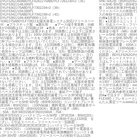
BDYLF5262J60ABDYLF6262J75ABDYLF7262J30+2（35）
SHE-50G型（BSH32
BDYLF5302J148,000円
ーカSHE-50V型（BS
BDYLF6302J75ABDYLF7302J34+2（39）
量：100A主幹単3中性線欠
BDYLF5342J159,000円
フリースペースの有効寸法
BDYLF6342J75ABDYLF7342J38+2（43）
スの有効寸法は1328頁 
BDYLF5382J169,400円800１□０
の例●1次送りユニット（
LF6382J75ABDYLF7382J太陽光発電システム対応/フリースペー
照）●1次送りユニット（
ア付 ●プラスチック製 ●露出形 ●アース端子実装数：分岐
照）引込スペース︵フリ
が23回路は12、27回路は18 ●色名：ホワイトマンセル記号
※2E2E2E2E2E2Eコン
※速結アース端子は上段に設置されます。回路数により上下に設置さ
電源送り端子（M6）自
合があります。注1）100V‐200Vの切り替えは全回路可能で
レーカSHE-50G型（BS
0Vの場合、2P2Eブレーカをご使用ください）注2）盤定格電流
電ブレーカSHE-50V型
主幹ブレーカは取り付けないでください。注3）引込口開閉器が
相保護付漏電ブレーカ3P3E5
になる場合があります。注4）上記回路数とは別に、燃料電池/蓄
の定格電流容量：100Aコン
ーキットブレーカ20Aを搭載しています。注5）主幹ブレーカの
BSH2202）（100V
と色別キャップは同梱しておりません。注6）電流制限器の搭載
ください。Aフリースペー
328頁に記載の引込スペースの有効寸法をご確認ください。注7）
回路図：BDYLF6262
の配置は採用される燃料電池および蓄電池の仕様に従って選択
定フレキシードスマート
さい。●ドア付 ●プラスチック製 ●露出形 ●アース端子実
スばんフィットパネルス
最大搭載数が11回路は6、15∼23回路は12、27∼35回路は18、
注意・その他1139在庫
上は24 ●色名：ホワイトマンセル記号N9.3※速結アース端子は
一定量在庫している商品S
置されます。回路数により上下に設置されている場合がありま
注後○日以内に工場出荷す
100V−200Vの切り替えは全回路可能です。（200Vの場合、
す。状況により 納期が
ブレーカをご使用ください）注2）盤定格電流を超える主幹ブレーカ
希望小売価格には消費税
けないでください。 注3）上記回路数とは別に、太陽光発電用
カ1307・1308寸法図
ーカを搭載しています。注4）主幹ブレーカの圧着端子と色別キ
ース付寸法表示単位：mm
同梱しておりません。注5）電流制限器の搭載可否は1328頁に記
系ブレーカ20Aフリースペ
スペースの有効寸法をご確認ください。速結アース端子
コ：下記表内参照太陽光
2E2E2E2E主幹単3中性線欠相保護付漏電ブレーカ3P3E端子台端
20A●寸法タテ：350m
用連系漏電ブレーカSHE-50V型（BSHE33033）燃料電池／蓄
FLEXIID（フレキシード）ww
漏電ブレーカSHE-50V型（BSHE32033）コンパクトブレーカ
んたん選定ツールwww2.panas
P2E20A：BSH2202）（100V結線）燃料電池／蓄電池用連系サー
ーカSH-50G型（BSH3203GK）電源送り端子（M6）
：50A：BJF340315BJF35031560A：75A：
315BJF375315コンパクトブレーカSH型（2P1E20A：BSH2201）
定格電流容量：100Aフリースペースの有効寸法は1328頁 を
ださい。C引込スペース︵フリースペース︶回路図：
22GJDの例2E2E2E2E2E2E2E2EコンパクトブレーカSH型
20A：BSH2202）（100V結線）1φ3W速結アース端子※電源送り
6）フリースペース太陽光発電用過電圧保護機能付コンパクト連
SH-30V型（BSH33035）フリースペースの有効寸法は1328