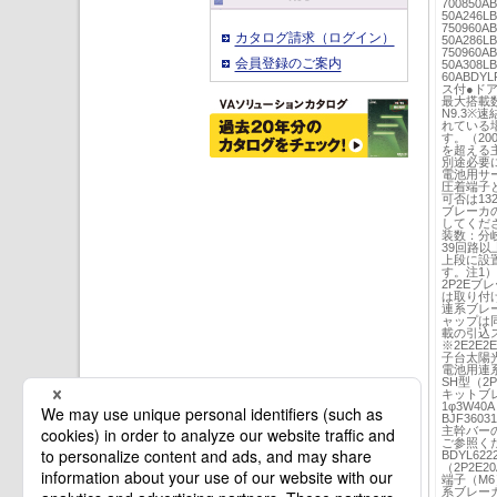
700850A
50A246L
750960A
カタログ請求（ログイン）
50A286L
750960A
会員登録のご案内
50A308L
60ABDY
ス付●ド
最大搭載数
N9.3
れている場
す。（20
を超える
別途必要
電池用サ
圧着端子
可否は1
ブレーカ
してくだ
装数：分岐
39回路以
上段に設
す。注1）
2P2E
は取り付
連系ブレ
ャップは
載の引込
※2E2E
子台太陽光
電池用連系
SH型（2
キットブレ
1φ3W40A
BJF360
主幹バーの
ご参照く
BDYL62
（2P2E
端子（M
系ブレーカ