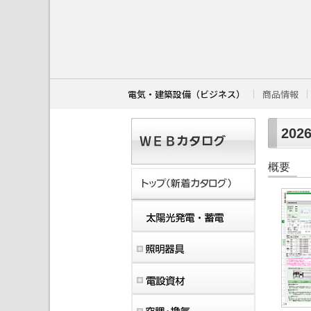
こ
こ
か
ら
本
文
で
す
電気・建築設備（ビジネス）
商品情報
。
202
概要