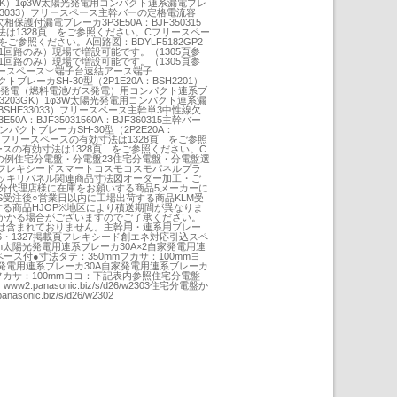
03GK）1φ3W太陽光発電用コンパクト連系漏電ブレ
HE33033）フリースペース主幹バーの定格電流容
相保護付漏電ブレーカ3P3E50A：BJF350315
は1328頁 をご参照ください。Cフリースペー
をご参照ください。A回路図：BDYLF5182GP2
1回路のみ）現場で増設可能です。（1305頁参
1回路のみ）現場で増設可能です。（1305頁参
ースペース︶端子台速結アース端子
パクトブレーカSH-30型（2P1E20A：BSH2201）
家発電（燃料電池/ガス発電）用コンパクト連系ブ
H3203GK）1φ3W太陽光発電用コンパクト連系漏
（BSHE33033）フリースペース主幹単3中性線欠
0A：BJF35031560A：BJF360315主幹バー
パクトブレーカSH-30型（2P2E20A：
結線）フリースペースの有効寸法は1328頁 をご参照
スの有効寸法は1328頁 をご参照ください。C
GPの例住宅分電盤・分電盤23住宅分電盤・分電盤選
フレキシードスマートコスモコスモパネルプラ
ッキリパネル関連商品寸法図オーダー加工・ご
区分代理店様に在庫をお願いする商品5メーカーに
受注後○営業日以内に工場出荷する商品KLM受
る商品HJOP※地区により積送期間が異なりま
かかる場合がございますのでご了承ください。
は含まれておりません。主幹用・連系用ブレー
1326・1327掲載頁フレキシード創エネ対応引込スペ
太陽光発電用連系ブレーカ30A×2自家発電用連
ース付●寸法タテ：350mmフカサ：100mmヨ
発電用連系ブレーカ30A自家発電用連系ブレーカ
mフカサ：100mmヨコ：下記表内参照住宅分電盤
w2.panasonic.biz/s/d26/w2303住宅分電盤か
onic.biz/s/d26/w2302