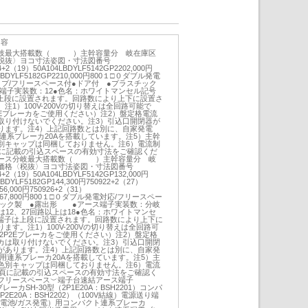
内容
分岐最大搭載数（ ）主幹容量分 岐在庫区
税抜〉ヨコ寸法姿図・寸法図番号
4+2（19）50A104LBDYLF5142GP2202,000円
4LBDYLF5182GP2210,000円800１□０ダブル発電
プ/フリースペース付●ドア付 ●プラスチック
端子実装数：12●色名：ホワイトマンセル記号
は上段に設置されます。回路数により上下に設置さ
1）100V-200Vの切り替えは全回路可能で
P2Eブレーカをご使用ください）注2）盤定格電流
取り付けないでください。注3）引込口開閉器が
ります。注4）上記回路数とは別に、自家発電
連系ブレーカ20Aを搭載しています。注5）主幹
別キャップは同梱しておりません。注6）電流制
頁に記載の引込スペースの有効寸法をご確認くだ
ペース分岐最大搭載数（ ）主幹容量分 岐
価格〈税抜〉ヨコ寸法姿図・寸法図番号
4+2（19）50A104LBDYLF5142GP132,000円
LBDYLF5182GP144,300円750922+2（27）
56,000円750926+2（31）
2GP167,800円800１□０ダブル発電対応/フリースペー
チック製 ●露出形 ●アース端子実装数：分岐
は12、27回路以上は18●色名：ホワイトマンセ
ス端子は上段に設置されます。回路数により上下に
す。注1）100V-200Vの切り替えは全回路可
、2P2Eブレーカをご使用ください）注2）盤定格
カは取り付けないでください。注3）引込口開閉
があります。注4）上記回路数とは別に、自家発
用連系ブレーカ20Aを搭載しています。注5）主
色別キャップは同梱しておりません。注6）電流
8頁に記載の引込スペースの有効寸法をご確認く
フリースペース︶端子台速結アース端子
レーカSH-30型（2P1E20A：BSH2201）コンパ
P2E20A：BSH2202）（100V結線）電源送り端
料電池/ガス発電）用コンパクト連系ブレーカ