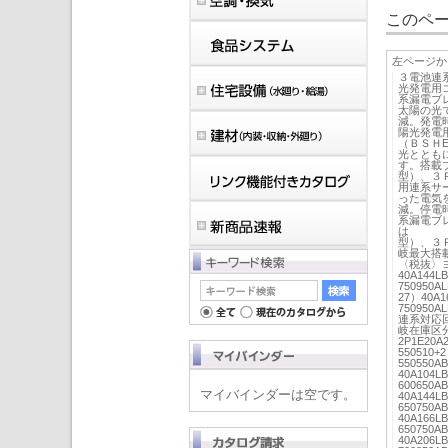
このペー
左ページか
３電池連
光発電用
系漏電ブ
太陽の光
減。発電
陽光発電用
（ＢＳＨ
光ととも
す。搭載ブ
型）、３
用連系サー
った電気
減。停電
系漏電ブレー
は 蓄電
型）、３
岐最大搭
〈税抜〉ヨコ
40A144L
750950A
27）40A1
750950A
連系対応
岐在庫区
2P1E20A
550510+
550550A
40A104L
600650A
マイバインダーは空です。
40A144LB
650750A
40A166L
650750A
40A206L