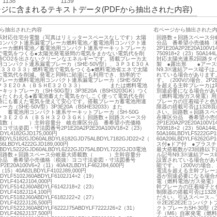
1138
1139
ジに含まれるテキストデータ(PDFから抽出された内容)
ら抽出された内容
右ページから抽出された
系対応住宅分電盤（写真はリミッタースペースなしです）太陽
回路数＋回路スペース
コンパクト連系漏電ブレーカ燃料電池／蓄電池用コンパクト連
分品 番希望小売価格〈
レーカ燃料電池／蓄電池用コンパクト連系サーキットブレーカ
2P1E20A2P2E20A100V1
で電気をつくる●太陽光発電昼間の電気をまかない電気代を削
750918+2（23）50A14
時CO2を出さないクリーンなエネルギーです。搭載ブレーカ太
対応太陽光連系2回路タイ
コンパクト連系漏電ブレーカ（SHE-50V型）、３Ｐ３Ｅ3０Ａ
製 ●露出形 ●アース
E３３０３３）燃料電池で電気をつくる●燃料電池省エネで太陽
N9.3※速結アース端子
に電気代を削減。発電と同時に給湯にも利用でき、効率的で
れている場合があります。注
レーカ燃料電池用コンパクト連系漏電ブレーカ（SHE-50V
す。（200Vの場合、2
Ｐ３Ｅ2０Ａ（ＢＳＨE３２０３３） または燃料電池
を超える主幹ブレーカは
キットブレーカ（SH-50G型）3P3E20A（BSH3203GK）つく
別途必要になる場合があ
をたくわえる●蓄電池蓄えた電気をかしこく使って電気代を削
（燃料電池/ガス発電）用
時にも蓄えた電気を使えて安心です。搭載ブレーカ蓄電池用連
ブレーカの圧着端子と色
カ（SHE-50V型）3P3E20A（BSHE32033）また
限器の搭載可否は1328
池用コンパクト連系サーキットブレーカ（SH-50G
さい。回路数＋回路ス
Ｐ３Ｅ２０Ａ（ＢＳＨ３２０３ＧＫ）回路数＋回路スペース分
在庫区分品 番希望小売
載数（ ）主幹容量分 岐在庫区分品 番希望小売価格
2P1E20A2P2E20A100V1
寸法姿図・寸法図番号2P1E20A2P2E20A100V18+2（23）
700818+2（23）50A144
BDYL4182GJD175,000円
50A166LBDYLF5222GP1
LBDYL5182GJD60ALBDYL6182GJD75ALBDYL7182GJD22+2（
60A206LBDYLF626
66LBDYL4222GJD189,000円
ス付●ドア付 ●プラス
LBDYL5222GJD60ALBDYL6222GJD75ALBDYL7222GJD3電池
最大搭載数が23回路以下
回路数＋回路スペース分岐最大搭載数（ ）主幹容量分
ル記号N9.3※速結アー
分品 番希望小売価格〈税抜〉ヨコ寸法姿図・寸法図番号
設置されている場合がありま
2P2E20A100V6+2（11）40A42LBDYLF462J84,600円
能です。（200Vの場合
2（15）40A82LBDYLF4102J89,000円
電流を超える主幹ブレー
BDYLF5102J60ABDYLF6102J14+2（19）
器が別途必要になる場合
BDYLF4142J104,000円
電（燃料電池/ガス発電）
BDYLF5142J60ABDYLF6142J18+2（23）
幹ブレーカの圧着端子と
DYLF4182J114,100円
制限器の搭載可否は132
BDYLF5182J60ABDYLF6182J22+2（27）
ださい。引込スペース︵
BDYLF4222J126,500円
※2E2E2E2Eコンパクトブ
BDYLF5222J60ABDYLF6222J75ABDYLF7222J26+2（31）
クトブレーカSH-30型（2
BDYLF4262J137,500円
子（M6）自家発電（燃