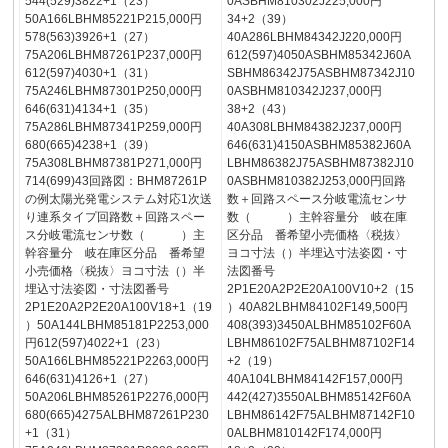
544(529)3822+1（23）
0ASBHM810302J225,000円
50A166LBHM85221P215,000円
34+2（39）
578(563)3926+1（27）
40A286LBHM84342J220,000円
75A206LBHM87261P237,000円
612(597)4050ASBHM85342J60A
612(597)4030+1（31）
SBHM86342J75ASBHM87342J10
75A246LBHM87301P250,000円
0ASBHM810342J237,000円
646(631)4134+1（35）
38+2（43）
75A286LBHM87341P259,000円
40A308LBHM84382J237,000円
680(665)4238+1（39）
646(631)4150ASBHM85382J60A
75A308LBHM87381P271,000円
LBHM86382J75ASBHM87382J10
714(699)43回路図：BHM87261P
0ASBHM810382J253,000円回路
の例太陽光発電システム対応1次送
数＋回路スペース分岐電流センサ
り連系タイプ回路数＋回路スペー
数（ ）主幹容量分 岐在庫
ス分岐電流センサ数（ ）主
区分品 番希望小売価格〈税抜〉
幹容量分 岐在庫区分品 番希望
ヨコ寸法（）半埋込寸法姿図・寸
小売価格〈税抜〉ヨコ寸法（）半
法図番号
埋込寸法姿図・寸法図番号
2P1E20A2P2E20A100V10+2（15
2P1E20A2P2E20A100V18+1（19
）40A82LBHM84102F149,500円
）50A144LBHM85181P2253,000
408(393)3450ALBHM85102F60A
円612(597)4022+1（23）
LBHM86102F75ALBHM87102F14
50A166LBHM85221P2263,000円
+2（19）
646(631)4126+1（27）
40A104LBHM84142F157,000円
50A206LBHM85261P2276,000円
442(427)3550ALBHM85142F60A
680(665)4275ALBHM87261P230
LBHM86142F75ALBHM87142F10
+1（31）
0ALBHM810142F174,000円