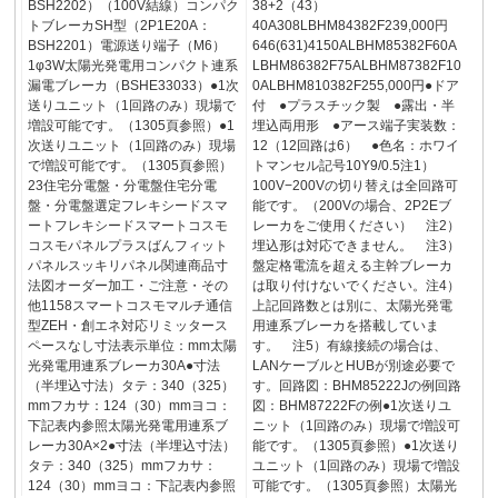
BSH2202）（100V結線）コンパク
38+2（43）
トブレーカSH型（2P1E20A：
40A308LBHM84382F239,000円
BSH2201）電源送り端子（M6）
646(631)4150ALBHM85382F60A
1φ3W太陽光発電用コンパクト連系
LBHM86382F75ALBHM87382F10
漏電ブレーカ（BSHE33033）●1次
0ALBHM810382F255,000円●ドア
送りユニット（1回路のみ）現場で
付 ●プラスチック製 ●露出・半
増設可能です。（1305頁参照）●1
埋込両用形 ●アース端子実装数：
次送りユニット（1回路のみ）現場
12（12回路は6） ●色名：ホワイ
で増設可能です。（1305頁参照）
トマンセル記号10Y9/0.5注1）
23住宅分電盤・分電盤住宅分電
100V−200Vの切り替えは全回路可
盤・分電盤選定フレキシードスマ
能です。（200Vの場合、2P2Eブ
ートフレキシードスマートコスモ
レーカをご使用ください） 注2）
コスモパネルプラスばんフィット
埋込形は対応できません。 注3）
パネルスッキリパネル関連商品寸
盤定格電流を超える主幹ブレーカ
法図オーダー加工・ご注意・その
は取り付けないでください。注4）
他1158スマートコスモマルチ通信
上記回路数とは別に、太陽光発電
型ZEH・創エネ対応リミッタース
用連系ブレーカを搭載していま
ペースなし寸法表示単位：mm太陽
す。 注5）有線接続の場合は、
光発電用連系ブレーカ30A●寸法
LANケーブルとHUBが別途必要で
（半埋込寸法）タテ：340（325）
す。回路図：BHM85222Jの例回路
mmフカサ：124（30）mmヨコ：
図：BHM87222Fの例●1次送りユ
下記表内参照太陽光発電用連系ブ
ニット（1回路のみ）現場で増設可
レーカ30A×2●寸法（半埋込寸法）
能です。（1305頁参照）●1次送り
タテ：340（325）mmフカサ：
ユニット（1回路のみ）現場で増設
124（30）mmヨコ：下記表内参照
可能です。（1305頁参照）太陽光