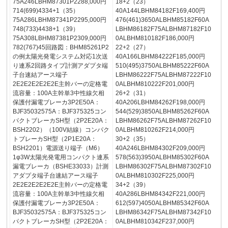
75A246LBHM87301P2288,000円
18+2（23）
714(699)4334+1（35）
40A144LBHM84182F169,400円
75A286LBHM87341P2295,000円
476(461)3650ALBHM85182F60A
748(733)4438+1（39）
LBHM86182F75ALBHM87182F10
75A308LBHM87381P2309,000円
0ALBHM810182F186,000円
782(767)45回路図：BHM85261P2
22+2（27）
の例太陽光発電システム対応1次送
40A166LBHM84222F185,000円
り連系2回路タイプ計測アダプタ端
510(495)3750ALBHM85222F60A
子台速結アース端子
LBHM86222F75ALBHM87222F10
2E2E2E2E2E2E主幹バーの定格電
0ALBHM810222F201,000円
流容量：100A主幹単3中性線欠相
26+2（31）
保護付漏電ブレーカ3P2E50A：
40A206LBHM84262F198,000円
BJF35032575A：BJF375325コン
544(529)3850ALBHM85262F60A
パクトブレーカSH型（2P2E20A：
LBHM86262F75ALBHM87262F10
BSH2202）（100V結線）コンパク
0ALBHM810262F214,000円
トブレーカSH型（2P1E20A：
30+2（35）
BSH2201）電源送り端子（M6）
40A246LBHM84302F209,000円
1φ3W太陽光発電用コンパクト連系
578(563)3950ALBHM85302F60A
漏電ブレーカ（BSHE33033）計測
LBHM86302F75ALBHM87302F10
アダプタ端子台速結アース端子
0ALBHM810302F225,000円
2E2E2E2E2E2E主幹バーの定格電
34+2（39）
流容量：100A主幹単3中性線欠相
40A286LBHM84342F221,000円
保護付漏電ブレーカ3P2E50A：
612(597)4050ALBHM85342F60A
BJF35032575A：BJF375325コン
LBHM86342F75ALBHM87342F10
パクトブレーカSH型（2P2E20A：
0ALBHM810342F237,000円