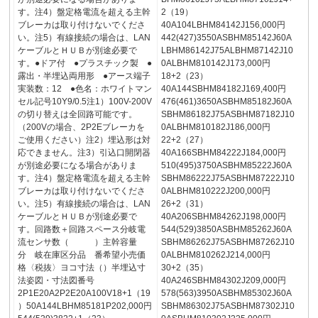
す。注4）盤定格電流を超える主幹
2（19）
ブレーカは取り付けないでくださ
40A104LBHM84142J156,000円
い。注5）有線接続の場合は、LAN
442(427)3550ASBHM85142J60A
ケーブルとＨＵＢが別途必要で
LBHM86142J75ALBHM87142J10
す。●ドア付 ●プラスチック製 ●
0ALBHM810142J173,000円
露出・半埋込両用形 ●アース端子
18+2（23）
実装数：12 ●色名：ホワイトマン
40A144SBHM84182J169,400円
セル記号10Y9/0.5注1）100V-200V
476(461)3650ASBHM85182J60A
の切り替えは全回路可能です。
SBHM86182J75ASBHM87182J10
（200Vの場合、2P2Eブレーカを
0ALBHM810182J186,000円
ご使用ください）注2）埋込形は対
22+2（27）
応できません。注3）引込口開閉器
40A166SBHM84222J184,000円
が別途必要になる場合がありま
510(495)3750ASBHM85222J60A
す。注4）盤定格電流を超える主幹
SBHM86222J75ASBHM87222J10
ブレーカは取り付けないでくださ
0ALBHM810222J200,000円
い。注5）有線接続の場合は、LAN
26+2（31）
ケーブルとＨＵＢが別途必要で
40A206SBHM84262J198,000円
す。回路数＋回路スペース分岐電
544(529)3850ASBHM85262J60A
流センサ数（ ）主幹容量
SBHM86262J75ASBHM87262J10
分 岐在庫区分品 番希望小売価
0ALBHM810262J214,000円
格〈税抜〉ヨコ寸法（）半埋込寸
30+2（35）
法姿図・寸法図番号
40A246SBHM84302J209,000円
2P1E20A2P2E20A100V18+1（19
578(563)3950ASBHM85302J60A
）50A144LBHM85181P202,000円
SBHM86302J75ASBHM87302J10