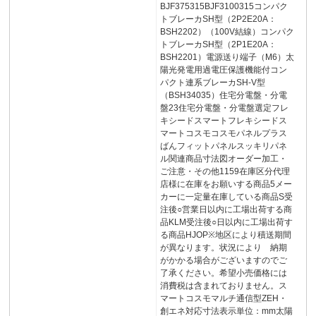
BJF375315BJF3100315コンパク
トブレーカSH型（2P2E20A：
BSH2202）（100V結線）コンパク
トブレーカSH型（2P1E20A：
BSH2201）電源送り端子（M6）太
陽光発電用過電圧保護機能付コン
パクト連系ブレーカSH-V型
（BSH34035）住宅分電盤・分電
盤23住宅分電盤・分電盤選定フレ
キシードスマートフレキシードス
マートコスモコスモパネルプラス
ばんフィットパネルスッキリパネ
ル関連商品寸法図オーダー加工・
ご注意・その他1159在庫区分代理
店様に在庫をお願いする商品5メー
カーに一定量在庫している商品S受
注後○営業日以内に工場出荷する商
品KLM受注後○日以内に工場出荷す
る商品HJOP※地区により積送期間
が異なります。状況により 納期
がかかる場合がございますのでご
了承ください。希望小売価格には
消費税は含まれておりません。ス
マートコスモマルチ通信型ZEH・
創エネ対応寸法表示単位：mm太陽