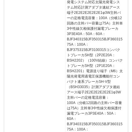
発電システム対応太陽光発電シス
テム対応計測アダプタ速結アース
端子2E2E2E2E2E2E1φ3W主幹バ
ーの定格電流容量：100A（分岐12
回路の主幹バー容量は75A）主幹単
3中性線欠相保護付漏電ブレーカ
3P3E40A：50A：60A：
BJF340315BJF350315BJF360315
75A：100A：
BJF375315BJF3100315コンパク
トブレーカSH型（2P2E20A：
BSH2202）（100V結線）コンパク
トブレーカSH型（2P1E20A：
BSH2201）電源送り端子（M6）太
陽光発電用過電圧保護機能付コン
パクト連系ブレーカSH-V型
（BSH33035）計測アダプタ速結
アース端子2E2E2E2E2E2E1φ3W
主幹バーの定格電流容量：
100A（分岐12回路の主幹バー容量
は75A）主幹単3中性線欠相保護付
漏電ブレーカ3P3E40A：50A：
60A：
BJF340315BJF350315BJF360315
75A：100A：