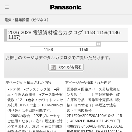
電気・建築設備（ビジネス）
2026-2028 電設資材総合カタログ 1158-1159(1186-
1187)
1158
1159
お探しのページはデジタルカタログでご覧いただけます。
左ページから抽出された内容
右ページから抽出された内容
●ドア付 ●プラスチック製 ●露
回路数＋回路スペース分岐電流セ
出・半埋込両用形 ●アース端子実
ンサ数（ ）主幹容量分 岐
装数：12 ●色名：ホワイトマンセ
在庫区分品 番希望小売価格〈税
ル記号10Y9/0.5注1）100V-200Vの
抜〉ヨコ寸法（）半埋込寸法姿
切り替えは全回路可能です。
図・寸法図番号
（200Vの場合、2P2Eブレーカを
2P1E20A2P2E20A100V10+2（15
ご使用ください）注2）埋込形は対
）40A82LBHM84102J149,500円
応できません。注3）引込口開閉器
408(393)3450ALBHM85102J60AL
が別途必要になる場合がありま
BHM86102J75ALBHM87102J14+