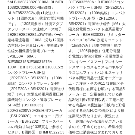
5ALBHMF87382C3100ALBHMF8
BJF35032560A：BJF360325コン
10382C3266,000円回路図：
パクトブレーカSH型（2P2E20A：
BHMF85222C2の例●1次送りユニ
BSH2202）（100V結線）コンパク
ット（1回路のみ）現場で増設可能
トブレーカSH型（2P1E20A：
です。（1305頁参照）計測アダプ
BSH2201）電源送り端子（M6）太
タフリースペース速結アース端子
陽光発電用コンパクト連系漏電ブ
2E2E2E2E2E2E1φ3W主幹バーの
レーカ（BSHE33033）リミッター
定格電流容量：100A（分岐12回路
スペース1φ3W●1次送りユニット
の主幹バー容量は75A）主幹単3中
（1回路のみ）現場で増設可能で
性線欠相保護付漏電ブレーカ
す。（1305頁参照）住宅分電盤・
3P3E50A：60A：
分電盤23住宅分電盤・分電盤選定
BJF350315BJF36031575A：
フレキシードスマートフレキシー
100A：BJF375315BJF3100315コ
ドスマートコスモコスモパネルプ
ンパクトブレーカSH型
ラスばんフィットパネルスッキリ
（2P2E20A：BSH2202）（100V
パネル関連商品寸法図オーダー加
結線）コンパクトブレーカSH型
工・ご注意・その他1171在庫区分
（2P1E20A：BSH2201）電源送り
代理店様に在庫をお願いする商品5
端子（M6）太陽光発電用過電圧保
メーカーに一定量在庫している商
護機能付コンパクト連系ブレーカ
品S受注後○営業日以内に工場出荷
SH-V型（BSH33035）
する商品KLM受注後○日以内に工場
200V2E200V30A2EIH用ブレーカ
出荷する商品HJOP※地区により積
（BSH2302C）エコキュート用ブ
送期間が異なります。状況によ
レーカ（BSH2202）フリースペー
り 納期がかかる場合がございま
スの有効寸法は1335頁をご参照く
すのでご了承ください。希望小売
ださい。B回路図：BHMF85222C3
価格には消費税は含まれておりま