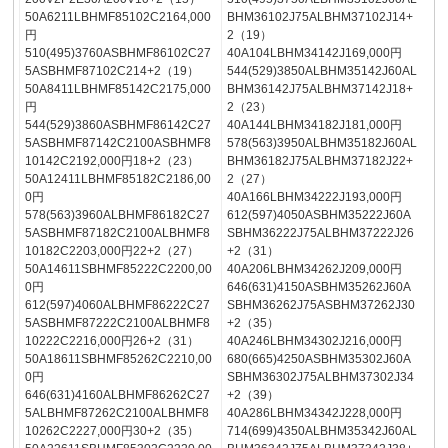
50A6211LBHMF85102C2164,000
BHM36102J75ALBHM37102J14+
円
2（19）
510(495)3760ASBHMF86102C27
40A104LBHM34142J169,000円
5ASBHMF87102C214+2（19）
544(529)3850ALBHM35142J60AL
50A8411LBHMF85142C2175,000
BHM36142J75ALBHM37142J18+
円
2（23）
544(529)3860ASBHMF86142C27
40A144LBHM34182J181,000円
5ASBHMF87142C2100ASBHMF8
578(563)3950ALBHM35182J60AL
10142C2192,000円18+2（23）
BHM36182J75ALBHM37182J22+
50A12411LBHMF85182C2186,00
2（27）
0円
40A166LBHM34222J193,000円
578(563)3960ALBHMF86182C27
612(597)4050ASBHM35222J60A
5ASBHMF87182C2100ALBHMF8
SBHM36222J75ALBHM37222J26
10182C2203,000円22+2（27）
+2（31）
50A14611SBHMF85222C2200,00
40A206LBHM34262J209,000円
0円
646(631)4150ASBHM35262J60A
612(597)4060ALBHMF86222C27
SBHM36262J75ASBHM37262J30
5ASBHMF87222C2100ALBHMF8
+2（35）
10222C2216,000円26+2（31）
40A246LBHM34302J216,000円
50A18611SBHMF85262C2210,00
680(665)4250ASBHM35302J60A
0円
SBHM36302J75ALBHM37302J34
646(631)4160ALBHMF86262C27
+2（39）
5ALBHMF87262C2100ALBHMF8
40A286LBHM34342J228,000円
10262C2227,000円30+2（35）
714(699)4350ALBHM35342J60AL