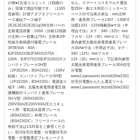
の例●1次送りユニット（1回路の
せん。スマートコスモマルチ通信
み）現場で増設可能です。（1305
型ZEH・創エネ対応リミッタース
頁参照）計測アダプタフリースペ
ペース付寸法表示単位：mm主幹
ース速結アース端子
用・連系用ブレーカ1307・1308寸
2E2E2E2E2E2E1φ3W主幹バーの
法図1333・1334掲載頁●寸法（半
定格電流容量：100A（分岐12回路
埋込寸法）タテ：340（325）mm
の主幹バー容量は75A）主幹単3中
フカサ：124（30）mmヨコ：下記
性線欠相保護付漏電ブレーカ
表内参照太陽光発電用連系ブレー
3P3E50A：60A：
カ30A●寸法（半埋込寸法）タテ：
BJF350315BJF36031575A：
340（325）mmフカサ：
100A：BJF375315BJF3100315コ
124（30）mmヨコ：下記表内参照
ンパクトブレーカSH型
太陽光発電用連系ブレーカ30A住宅
（2P2E20A：BSH2202）（100V
分電盤
結線）コンパクトブレーカSH型
www2.panasonic.biz/s/d26/w2301
（2P1E20A：BSH2201）電源送り
住宅分電盤かんたん選定ツール
端子（M6）太陽光発電用過電圧保
www2.panasonic.biz/s/d26/w2302
護機能付コンパクト連系ブレーカ
SH-V型（BSH33035）
200V30A2E200V30A2Eエコキュ
ート用・電気温水器用ブレーカ
（BSH2302C）IH用ブレーカ
（BSH2302C）フリースペースの
有効寸法は1335頁をご参照くださ
い。B23住宅分電盤・分電盤住宅分
電盤・分電盤選定フレキシードス