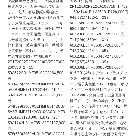
上記回路数とは別に、太陽光発電
埋込寸法姿図・寸法図番号
用連系ブレーカを搭載していま
2P1E20A2P2E20A100V18+1（19
す。 注5）有線接続の場合は、
）50A144LBHM35181P228,000円
LANケーブルとHUBが別途必要で
646(631)4122+1（23）
す。太陽光発電システム・エコキ
50A166LBHM35221P242,000円
ュート・電気温水器・IH対応/フリ
680(665)4226+1（27）
ースペース付回路数＋回路スペー
60A206LBHM36261P252,000円
ス分岐電流センサ数（ ）主
714(699)4330+1（31）
幹容量分 岐在庫区分品 番希望
60A246LBHM36301P262,000円
小売価格〈税抜〉ヨコ寸法（）半
748(733)4434+1（35）
埋込寸法姿図・寸法図番号
60A286LBHM36341P271,000円
2P1E20A2P2E20A100V2P2E30A
782(767)4538+1（39）
200V10+2（15）
60A308LBHM36381P288,000円
50A622SBHMF85102C3164,500
816(801)46●ドア付 ●プラスチッ
円
ク製 ●露出・半埋込両用形 ●ア
510(495)3760ASBHMF86102C37
ース端子実装数：12 ●色名：ホワ
5ASBHMF87102C314+2（19）
イトマンセル記号10Y9/0.5注1）
50A842SBHMF85142C3177,000
100V-200Vの切り替えは全回路可
円
能です。（200Vの場合、2P2Eブ
544(529)3860ASBHMF86142C37
レーカをご使用ください）注2）埋
5ASBHMF87142C3100ASBHMF8
込形は対応できません。注3）リミ
10142C3193,000円18+2（23）
ッタ−電線を同梱しています。注
50A1242LBHMF85182C3187,000
4）引込口開閉器が別途必要になる
円
場合があります。注5）盤定格電流
578(563)3960ALBHMF86182C37
を超える主幹ブレーカは取り付け