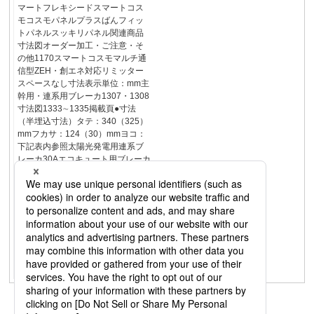
マートフレキシードスマートコス
モコスモパネルプラスばんフィッ
トパネルスッキリパネル関連商品
寸法図オーダー加工・ご注意・そ
の他1170スマートコスモマルチ通
信型ZEH・創エネ対応リミッター
スペースなし寸法表示単位：mm主
幹用・連系用ブレーカ1307・1308
寸法図1333∼1335掲載頁●寸法
（半埋込寸法）タテ：340（325）
mmフカサ：124（30）mmヨコ：
下記表内参照太陽光発電用連系ブ
レーカ30Aエコキュート用ブレーカ
分岐タイプ20AIHクッキングヒータ
ー用ブレーカ30Aフリースペース付
●寸法（半埋込寸法）タテ：
340（325）mmフカサ：
124（30）mmヨコ：下記表内参照
太陽光発電用連系ブレーカ30Aエコ
キュート用・電気温水器用分岐タ
イプ30AIHクッキングヒーター用ブ
レーカ30Aフリースペース付