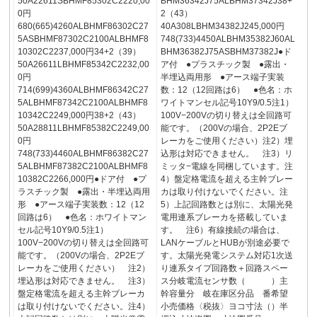
50A22611SBHMF85302C2220,00
BHM36342J75ALBHM37342J38+
0円
2（43）
680(665)4260ALBHMF86302C27
40A308LBHM34382J245,000円
5ASBHMF87302C2100ALBHMF8
748(733)4450ALBHM35382J60AL
10302C2237,000円34+2（39）
BHM36382J75ASBHM37382J●ド
50A26611LBHMF85342C2232,00
ア付 ●プラスチック製 ●露出・
0円
半埋込両用形 ●アース端子実装
714(699)4360ALBHMF86342C27
数：12（12回路は6） ●色名：ホ
5ALBHMF87342C2100ALBHMF8
ワイトマンセル記号10Y9/0.5注1）
10342C2249,000円38+2（43）
100V−200Vの切り替えは全回路可
50A28811LBHMF85382C2249,00
能です。（200Vの場合、2P2Eブ
0円
レーカをご使用ください）注2）埋
748(733)4460ALBHMF86382C27
込形は対応できません。 注3）リ
5ALBHMF87382C2100ALBHMF8
ミッタ−電線を同梱しています。注
10382C2266,000円●ドア付 ●プ
4）盤定格電流を超える主幹ブレー
ラスチック製 ●露出・半埋込両用
カは取り付けないでください。注
形 ●アース端子実装数：12（12
5）上記回路数とは別に、太陽光発
回路は6） ●色名：ホワイトマン
電用連系ブレーカを搭載していま
セル記号10Y9/0.5注1）
す。 注6）有線接続の場合は、
100V−200Vの切り替えは全回路可
LANケーブルとHUBが別途必要で
能です。（200Vの場合、2P2Eブ
す。太陽光発電システム対応1次送
レーカをご使用ください） 注2）
り連系タイプ回路数＋回路スペー
埋込形は対応できません。 注3）
ス分岐電流センサ数（ ）主
盤定格電流を超える主幹ブレーカ
幹容量分 岐在庫区分品 番希望
は取り付けないでください。注4）
小売価格〈税抜〉ヨコ寸法（）半