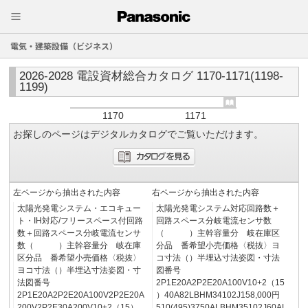
電気・建築設備（ビジネス）
2026-2028 電設資材総合カタログ 1170-1171(1198-
1199)
1170
1171
お探しのページはデジタルカタログでご覧いただけます。
左ページから抽出された内容
右ページから抽出された内容
太陽光発電システム・エコキュー
太陽光発電システム対応回路数＋
ト・IH対応/フリースペース付回路
回路スペース分岐電流センサ数
数＋回路スペース分岐電流センサ
（ ）主幹容量分 岐在庫区
数（ ）主幹容量分 岐在庫
分品 番希望小売価格〈税抜〉ヨ
区分品 番希望小売価格〈税抜〉
コ寸法（）半埋込寸法姿図・寸法
ヨコ寸法（）半埋込寸法姿図・寸
図番号
法図番号
2P1E20A2P2E20A100V10+2（15
2P1E20A2P2E20A100V2P2E20A
）40A82LBHM34102J158,000円
200V2P2E30A200V10+2（15）
510(495)3750ALBHM35102J60AL