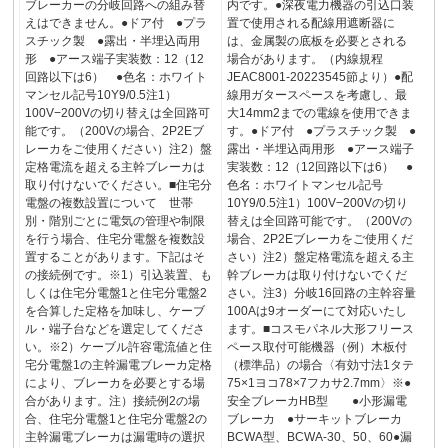
ブレーカーの分岐回路への組み替
内です。●深夜電力機器の引込口装
えはできません。●ドア付 ●プラ
置で使用される配線用遮断器に
スチック製 ●露出・半埋込両用
は、金属製の底板を必要とされる
形 ●アース端子実装数：12（12
場合があります。（内線規程
回路以下は6） ●色名：ホワイト
JEAC8001-20223545節より）●配
マンセル記号10Y9/0.5注1）
線用ガタースペースを考慮し、最
100V−200Vの切り替えは全回路可
大14mm2までの電線を使用できま
能です。（200Vの場合、2P2Eブ
す。●ドア付 ●プラスチック製 ●
レーカをご使用ください）注2）盤
露出・半埋込両用形 ●アース端子
定格電流を超える主幹ブレーカは
実装数：12（12回路以下は6） ●
取り付けないでください。■住宅分
色名：ホワイトマンセル記号
電盤の複数設置について 世帯
10Y9/0.5注1）100V−200Vの切り
別・階別ごとに電気の管理や制限
替えは全回路可能です。（200Vの
を行う場合、住宅分電盤を複数設
場合、2P2Eブレーカをご使用くだ
置することがあります。下記はそ
さい）注2）盤定格電流を超える主
の接続例です。※1）引込装置、も
幹ブレーカは取り付けないでくだ
しくは住宅分電盤1と住宅分電盤2
さい。注3）分岐16回路の主幹容量
を合算した定格を加味し、ケーブ
100Aは9オーダーにて対応いたし
ル・端子台などを選定してくださ
ます。■コスモパネル大形フリース
い。※2）ケーブル許容電流値と住
ペース取付可能機器（例）木板付
宅分電盤1の主幹漏電ブレーカ定格
（標準品）の場合〈有効寸法1タテ
により、ブレーカを必要とする場
75×1ヨコ78×7フカサ2.7mm〉※●
合があります。注）接続例2の場
安全ブレーカHB型 ●小形漏電
合、住宅分電盤1と住宅分電盤2の
ブレーカ ●サーキットブレーカ
主幹漏電ブレーカは漏電時の選択
BCWA型、BCWA-30、50、60●漏