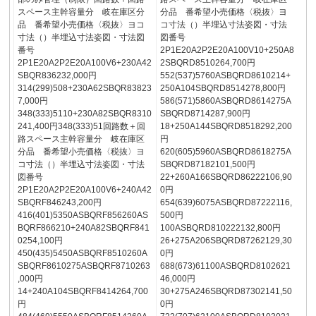
スペース主幹容量分 岐在庫区分
分品 番希望小売価格〈税抜〉ヨ
品 番希望小売価格〈税抜〉ヨコ
コ寸法（）半埋込寸法姿図・寸法
寸法（）半埋込寸法姿図・寸法図
図番号
番号
2P1E20A2P2E20A100V10+250A8
2P1E20A2P2E20A100V6+230A42
2SBQRD8510264,700円
SBQR836232,000円
552(537)5760ASBQRD8610214+
314(299)508+230A62SBQR83823
250A104SBQRD8514278,800円
7,000円
586(571)5860ASBQRD8614275A
348(333)5110+230A82SBQR8310
SBQRD8714287,900円
241,400円348(333)51回路数＋回
18+250A144SBQRD8518292,200
路スペース主幹容量分 岐在庫区
円
分品 番希望小売価格〈税抜〉ヨ
620(605)5960ASBQRD8618275A
コ寸法（）半埋込寸法姿図・寸法
SBQRD87182101,500円
図番号
22+260A166SBQRD86222106,90
2P1E20A2P2E20A100V6+240A42
0円
SBQRF846243,200円
654(639)6075ASBQRD87222116,
416(401)5350ASBQRF856260AS
500円
BQRF866210+240A82SBQRF841
100ASBQRD810222132,800円
0254,100円
26+275A206SBQRD87262129,30
450(435)5450ASBQRF8510260A
0円
SBQRF8610275ASBQRF8710263
688(673)61100ASBQRD8102621
,000円
46,000円
14+240A104SBQRF8414264,700
30+275A246SBQRD87302141,50
円
0円