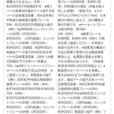
遮断はできません。主幹：
電ブレーカBJWA型、BJWA-30、
BJJ3303257N逆接続不可 ●渡り
50、60鉄板付の場合（木板を取り
バーの容量30A速結アース端子主幹
外した状態）〈有効寸法 1タテ
バーの定格電流容量：30A主幹単3
75×1ヨコ78×8フカサ7.7mm〉※木
中性線欠相保護付漏電ブレーカ
板付の場合に加えて、次の機器が
30A：BJJ3303257N電源送り端子
取付可能です。●サーキットブレー
（M6）1φ3W2E2Eコンパクトブレ
カBCWA型、BCWA-
ーカSH型（2P2E20A：
100（60A） ●漏電ブレーカ
BSH2202）（100V結線）コンパク
BJWA型、BJWA-100（60A）※取
トブレーカSH型（2P1E20A：
付位置ご確認ください。中央部が
BSH2201）回路図：BQR8362の
有効寸法内です。●深夜電力機器の
例速結アース端子2E2E2E2E主幹
引込口装置で使用される配線用遮
バーの定格電流容量：100A（分岐
断器には、金属製の底板を必要と
12回路以下の主幹バー容量は
される場合があります。（内線規
75A）1φ3Wフリースペースフリー
程JEAC8001-20223545節より）●
スペースの有効寸法は1340頁 を
配線用ガタースペースを考慮し、
ご参照ください。B電源送り端子
最大14mm2までの電線を使用でき
（M6）主幹単3中性線欠相保護付
ます。速結アース端子主幹バーの
漏電ブレーカ40A：50A：60A：
定格電流容量：30A主幹単3中性線
BJF340325BJF350325BJF360325
欠相保護付漏電ブレーカ30A：
75A：100A：
BJJ3303257N1φ3W2E2Eコンパク
BJF375325BJF3100325コンパク
トブレーカSH型（2P2E20A：
トブレーカSH型（2P2E20A：
BSH2202）（100V結線）コンパク
BSH2202）（100V結線）コンパク
トブレーカSH型（2P1E20A：
トブレーカSH型（2P1E20A：
BSH2201）電源送り端子（M6）フ