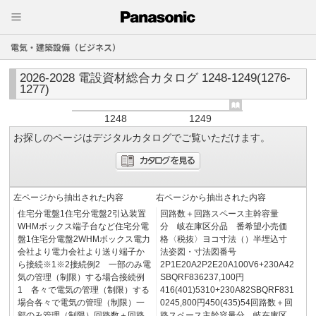
電気・建築設備（ビジネス）
2026-2028 電設資材総合カタログ 1248-1249(1276-
1277)
1248
1249
お探しのページはデジタルカタログでご覧いただけます。
左ページから抽出された内容
右ページから抽出された内容
住宅分電盤1住宅分電盤2引込装置
回路数＋回路スペース主幹容量
WHMボックス端子台など住宅分電
分 岐在庫区分品 番希望小売価
盤1住宅分電盤2WHMボックス電力
格〈税抜〉ヨコ寸法（）半埋込寸
会社より電力会社より送り端子か
法姿図・寸法図番号
ら接続※1※2接続例2 一部のみ電
2P1E20A2P2E20A100V6+230A42
気の管理（制限）する場合接続例
SBQRF836237,100円
1 各々で電気の管理（制限）する
416(401)5310+230A82SBQRF831
場合各々で電気の管理（制限）一
0245,800円450(435)54回路数＋回
部のみ管理（制限）回路数＋回路
路スペース主幹容量分 岐在庫区