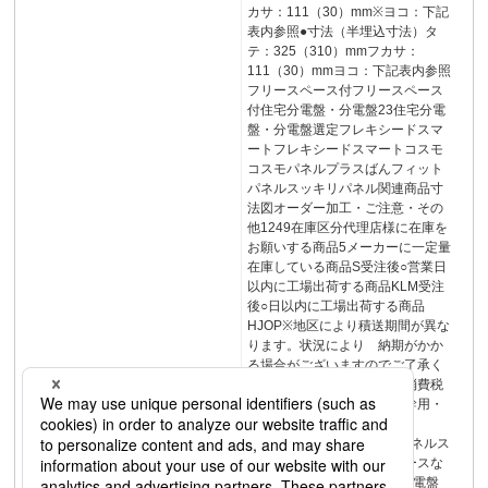
カサ：111（30）mm※ヨコ：下記
表内参照●寸法（半埋込寸法）タ
テ：325（310）mmフカサ：
111（30）mmヨコ：下記表内参照
フリースペース付フリースペース
付住宅分電盤・分電盤23住宅分電
盤・分電盤選定フレキシードスマ
ートフレキシードスマートコスモ
コスモパネルプラスばんフィット
パネルスッキリパネル関連商品寸
法図オーダー加工・ご注意・その
他1249在庫区分代理店様に在庫を
お願いする商品5メーカーに一定量
在庫している商品S受注後○営業日
以内に工場出荷する商品KLM受注
後○日以内に工場出荷する商品
HJOP※地区により積送期間が異な
ります。状況により 納期がかか
る場合がございますのでご了承く
ださい。希望小売価格には消費税
は含まれておりません。主幹用・
分岐用ブレーカ1304寸法図
1336∼1340掲載頁コスモパネルス
タンダードリミッタースペースな
し寸法表示単位：mm住宅分電盤