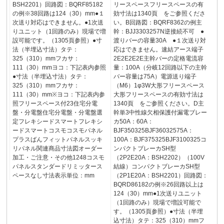
BSH2201）回路図：BQRF85182
リースペースフリースペースの有
の例※38回路は124（30）mm●１
効寸法は1340頁 をご参照くださ
次送り対応はできません。●1次送
い。B回路図：BQRF8362の例主
りユニット（1回路のみ）現場で増
幹：BJJ3303257N逆接続不可 ●
設可能です。（1305頁参照）●寸
渡りバーの容量30A ●１次送り対
法（半埋込寸法）タテ：
応はできません。速結アース端子
325（310）mmフカサ：
2E2E2E2E主幹バーの定格電流容
111（30）mmヨコ：下記表内参照
量：100A（分岐12回路以下の主幹
●寸法（半埋込寸法）タテ：
バー容量は75A）電源送り端子
325（310）mmフカサ：
（M6）1φ3W大形フリースペース
111（30）mm※ヨコ：下記表内参
大形フリースペースの有効寸法は
照フリースペース付23住宅分電
1340頁 をご参照ください。D主
盤・分電盤住宅分電盤・分電盤選
幹単3中性線欠相保護付漏電ブレー
定フレキシードスマートフレキシ
カ50A：60A：
ードスマートコスモコスモパネル
BJF350325BJF36032575A：
プラスばんフィットパネルスッキ
100A：BJF375325BJF3100325コ
リパネル関連商品寸法図オーダー
ンパクトブレーカSH型
加工・ご注意・その他1248コスモ
（2P2E20A：BSH2202）（100V
パネルスタンダードリミッタース
結線）コンパクトブレーカSH型
ペースなし寸法表示単位：mm
（2P1E20A：BSH2201）回路図：
BQRD86182の例※26回路以上は
124（30）mm●1次送りユニット
（1回路のみ）現場で増設可能で
す。（1305頁参照）●寸法（半埋
込寸法）タテ：325（310）mmフ