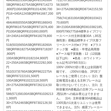
484(469)5550ASBQRF8514260A
722(707)62100ASBQRD8103021
SBQRF8614275ASBQRF8714273
58,500円
,800円100ASBQRF81014290,700
34+275A286SBQRD87342153,50
円16+040A124SBQRF841667,200
0円
円
756(741)63100ASBQRD8103421
484(469)5550ASBQRF851660AS
70,600円
BQRF861675ASBQRF871676,400
38+2100A308SBQRD810382185,
円100ASBQRF8101693,000円
000円790(775)64標準タイプ/フリ
18+240A144SBQRF8418278,800
ースペース付主幹容量30A（JIS互
円
換性形）搭載品標準タイプ/大形フ
518(503)5650ASBQRF8518260A
リースペース付●ドア付 ●プラス
SBQRF8618275ASBQRF8718287
チック製 ●露出・半埋込両用形
,900円
●アース端子実装数：12（12回路
100ASBQRF810182104,900円
以下は6） ●色名：ホワイトマン
22+250A166SBQRF8522292,000
セル記号10Y9/0.5注1）
円
100V−200Vの切り替えは全回路可
552(537)5760ASBQRF8622275A
能です。（200Vの場合、2P2Eブ
SBQRF87222101,500円
レーカをご使用ください）注2）盤
100ASBQRF810222118,500円
定格電流を超える主幹ブレーカは
26+275A206SBQRF87262114,50
取り付けないでください。注3）主
0円
幹容量30A搭載品の主幹ブレーカは
586(571)58100ASBQRF81026213
J型以外への組み替えはできませ
1,300円
ん。 注4）主幹容量30A搭載品は
30+275A246SBQRF87302126,50
1305頁の1次送りユニットは使用
0円
できません。注5）感震ブレーカー