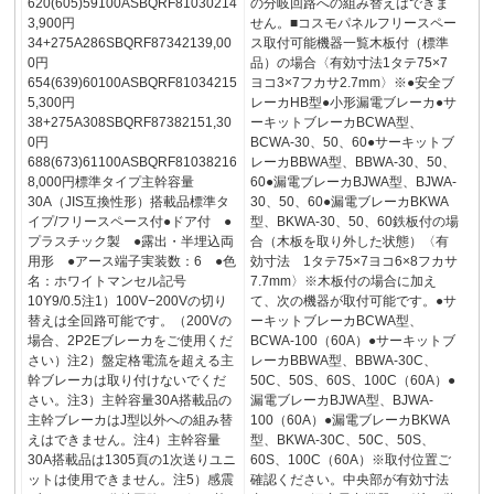
620(605)59100ASBQRF81030214
の分岐回路への組み替えはできま
3,900円
せん。■コスモパネルフリースペー
34+275A286SBQRF87342139,00
ス取付可能機器一覧木板付（標準
0円
品）の場合〈有効寸法1タテ75×7
654(639)60100ASBQRF81034215
ヨコ3×7フカサ2.7mm〉※●安全ブ
5,300円
レーカHB型●小形漏電ブレーカ●サ
38+275A308SBQRF87382151,30
ーキットブレーカBCWA型、
0円
BCWA-30、50、60●サーキットブ
688(673)61100ASBQRF81038216
レーカBBWA型、BBWA-30、50、
8,000円標準タイプ主幹容量
60●漏電ブレーカBJWA型、BJWA-
30A（JIS互換性形）搭載品標準タ
30、50、60●漏電ブレーカBKWA
イプ/フリースペース付●ドア付 ●
型、BKWA-30、50、60鉄板付の場
プラスチック製 ●露出・半埋込両
合（木板を取り外した状態）〈有
用形 ●アース端子実装数：6 ●色
効寸法 1タテ75×7ヨコ6×8フカサ
名：ホワイトマンセル記号
7.7mm〉※木板付の場合に加え
10Y9/0.5注1）100V−200Vの切り
て、次の機器が取付可能です。●サ
替えは全回路可能です。（200Vの
ーキットブレーカBCWA型、
場合、2P2Eブレーカをご使用くだ
BCWA-100（60A）●サーキットブ
さい）注2）盤定格電流を超える主
レーカBBWA型、BBWA-30C、
幹ブレーカは取り付けないでくだ
50C、50S、60S、100C（60A）●
さい。注3）主幹容量30A搭載品の
漏電ブレーカBJWA型、BJWA-
主幹ブレーカはJ型以外への組み替
100（60A）●漏電ブレーカBKWA
えはできません。注4）主幹容量
型、BKWA-30C、50C、50S、
30A搭載品は1305頁の1次送りユニ
60S、100C（60A）※取付位置ご
ットは使用できません。注5）感震
確認ください。中央部が有効寸法