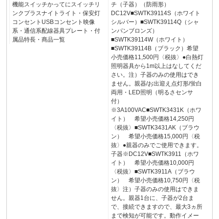
機能スイッチかってにスイッチリ
チ（子器）（防雨形）
ンクプラスナイトライト・保安灯
DC12V■SWTK39114S（ホワイト
コンセントUSBコンセント映像
シルバー）■SWTK39114Q（シャ
系・通信系配線器具プレート・付
ンパンブロンズ）
属品特長・商品一覧
■SWTK39114W（ホワイト）
■SWTK39114B（ブラック）希望
小売価格11,500円〈税抜〉●白熱灯
照明器具から1m以上はなしてくだ
さい。注）子器のみの使用はでき
ません。親器/お出迎え点灯形/蛍白
両用・LED照明（明るさセンサ
付）
※3A100VAC■SWTK3431K（ホワ
イト） 希望小売価格14,250円
〈税抜〉■SWTK3431AK（ブラウ
ン） 希望小売価格15,000円〈税
抜〉●親器のみでご使用できます。
子器※DC12V■SWTK3911（ホワ
イト） 希望小売価格10,000円
〈税抜〉■SWTK3911A（ブラウ
ン） 希望小売価格10,750円〈税
抜〉注）子器のみの使用はできま
せん。親器1台に、子器が2台ま
で、接続できますので、最大3ヵ所
まで検知が可能です。動作イメー