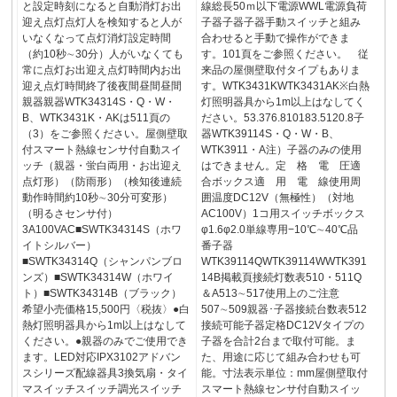
と設定時刻になると自動消灯お出
線総長50ｍ以下電源WWL電源負荷
迎え点灯点灯人を検知すると人が
子器子器子器手動スイッチと組み
いなくなって点灯消灯設定時間
合わせると手動で操作ができま
（約10秒∼30分）人がいなくても
す。101頁をご参照ください。 従
常に点灯お出迎え点灯時間内お出
来品の屋側壁取付タイプもありま
迎え点灯時間終了後夜間昼間昼間
す。WTK3431KWTK3431AK※白熱
親器親器WTK34314S・Q・W・
灯照明器具から1m以上はなしてく
B、WTK3431K・AKは511頁の
ださい。53.376.810183.5120.8子
（3）をご参照ください。屋側壁取
器WTK39114S・Q・W・B、
付スマート熱線センサ付自動スイ
WTK3911・A注）子器のみの使用
ッチ（親器・蛍白両用・お出迎え
はできません。定 格 電 圧適
点灯形）（防雨形）（検知後連続
合ボックス適 用 電 線使用周
動作時間約10秒∼30分可変形）
囲温度DC12V（無極性）（対地
（明るさセンサ付）
AC100V）1コ用スイッチボックス
3A100VAC■SWTK34314S（ホワ
φ1.6φ2.0単線専用−10℃∼40℃品
イトシルバー）
番子器
■SWTK34314Q（シャンパンブロ
WTK39114QWTK39114WWTK391
ンズ）■SWTK34314W（ホワイ
14B掲載頁接続灯数表510・511Q
ト）■SWTK34314B（ブラック）
＆A513∼517使用上のご注意
希望小売価格15,500円〈税抜〉●白
507∼509親器･子器接続台数表512
熱灯照明器具から1m以上はなして
接続可能子器定格DC12Vタイプの
ください。●親器のみでご使用でき
子器を合計2台まで取付可能。ま
ます。LED対応IPX3102アドバン
た、用途に応じて組み合わせも可
スシリーズ配線器具3換気扇・タイ
能。寸法表示単位：mm屋側壁取付
マスイッチスイッチ調光スイッチ
スマート熱線センサ付自動スイッ