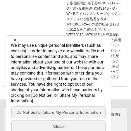
ジ多箇所検知形子器WTK39114S・
Q・W・B親器WTK34314S・Q・
W・Bアドバンスシリーズかってに
スイッチ□は色品番を表す
WTK39114□●その他の組み合わせ
は512頁をご確認ください。
WTA19119□WTK1911□K標準屋内
専用WTK29118W・B屋内軒下共用
広角WTK29128WIPX3103アドバ
ンスシリーズ配線器具3コンセント
USBコンセント映像系・通信系配
線器具プレート・付属品スイッチ
機能スイッチナイトライト・保安
灯換気扇・タイマスイッチかって
にスイッチ調光スイッチリンクプ
ラス特長・商品一覧
サイトのご利用にあたって
クッキーポリシー
個人情報保護方針
電気・建築設備（ビジネス）