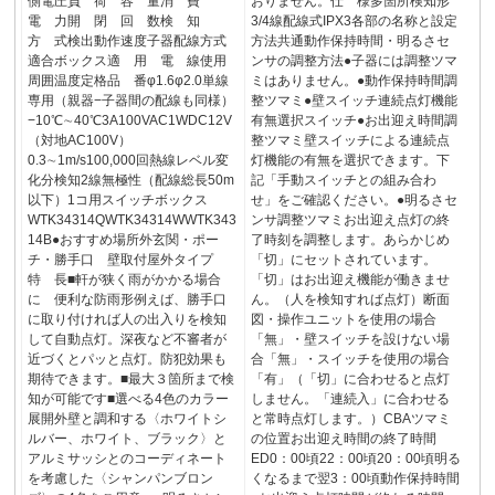
側電圧負 荷 容 量消 費
おりません。仕 様多箇所検知形
電 力開 閉 回 数検 知
3/4線配線式IPX3各部の名称と設定
方 式検出動作速度子器配線方式
方法共通動作保持時間・明るさセ
適合ボックス適 用 電 線使用
ンサの調整方法●子器には調整ツマ
周囲温度定格品 番φ1.6φ2.0単線
ミはありません。●動作保持時間調
専用（親器−子器間の配線も同様）
整ツマミ●壁スイッチ連続点灯機能
−10℃∼40℃3A100VAC1WDC12V
有無選択スイッチ●お出迎え時間調
（対地AC100V）
整ツマミ壁スイッチによる連続点
0.3∼1m/s100,000回熱線レベル変
灯機能の有無を選択できます。下
化分検知2線無極性（配線総長50m
記「手動スイッチとの組み合わ
以下）1コ用スイッチボックス
せ」をご確認ください。●明るさセ
WTK34314QWTK34314WWTK343
ンサ調整ツマミお出迎え点灯の終
14B●おすすめ場所外玄関・ポー
了時刻を調整します。あらかじめ
チ・勝手口 壁取付屋外タイプ
「切」にセットされています。
特 長■軒が狭く雨がかかる場合
「切」はお出迎え機能が働きませ
に 便利な防雨形例えば、勝手口
ん。（人を検知すれば点灯）断面
に取り付ければ人の出入りを検知
図・操作ユニットを使用の場合
して自動点灯。深夜など不審者が
「無」・壁スイッチを設けない場
近づくとパッと点灯。防犯効果も
合「無」・スイッチを使用の場合
期待できます。■最大３箇所まで検
「有」（「切」に合わせると点灯
知が可能です■選べる4色のカラー
しません。「連続入」に合わせる
展開外壁と調和する〈ホワイトシ
と常時点灯します。）CBAツマミ
ルバー、ホワイト、ブラック〉と
の位置お出迎え時間の終了時間
アルミサッシとのコーディネート
ED0：00頃22：00頃20：00頃明る
を考慮した〈シャンパンブロン
くなるまで翌3：00頃動作保持時間