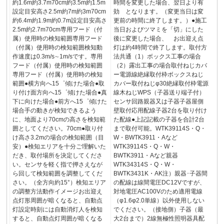
約1.6m約3.7m70cm約3.5m約1.5m
時間を変更した場合、翌日より有
設定目安高さ2.5m約7m約3m70cm
効 となります。（変更当日は変
約6.4m約1.9m約0.7m設定目安高さ
更前の時間に終了します。）●施工
2.5m約2.7m70cm専用フード（付
当日およびツマミを「切」にした
属）使用時の検知範囲専用フード
後に変更した場合、 お出迎え点
（付属）使用時の検知範囲検知動
灯は約4時間で終了します。取付方
作速度は0.3m/s∼1m/sです。専用
法共通（1）ボックス工事の場合
フード（付属）使用時の検知範囲
（2）露出工事の場合取付ねじカバ
専用フード（付属）使用時の検知
ー電源線絶縁取付枠ボックスねじ
範囲●横方向へ15゜傾けた場合●取
カバー取付ねじφ30絶縁取付枠電源
り付け面方向へ15゜傾けた場合●真
線木ねじWPS（子器送り端子付）
下に向けた場合●前方へ15゜傾けた
センサ回路親器又は子器子器屋側
場合手の動きが検知できるよう
壁取付応用配線子器2台を取り付け
に、地面より70cmの高さを検知範
た配線●上記記載の子器を合計2台
囲としてください。70cm●取り付
まで取付可能。WTK39114S・Q・
け高さ3.2mの場合の検知範囲（目
W・BWTK3911・Aなど
安）●検知エリアを十分ご理解いた
WTK39114S・Q・W・
だき、取付場所を決定してくださ
BWTK3911・Aなど親器
い。センサを軽く指で押さえなが
WTK34314S・Q・W・
ら回して検知範囲を調整してくだ
BWTK3431K・AK注）親器･子器間
さい。（全方向約15°）検知エリア
の配線は線間電圧DC12Vですが、
の調整方法動作イメージお出迎え
対地電圧AC100Vのため適用電線
点灯形周囲が暗くなると、自動点
（φ1.6φ2.0単線）以外使用しない
灯設定時刻には自動消灯人を検知
でください。（接地側）子器（最
すると、自動点灯周囲が暗くなる
大2台まで）2線無極性照明器具配