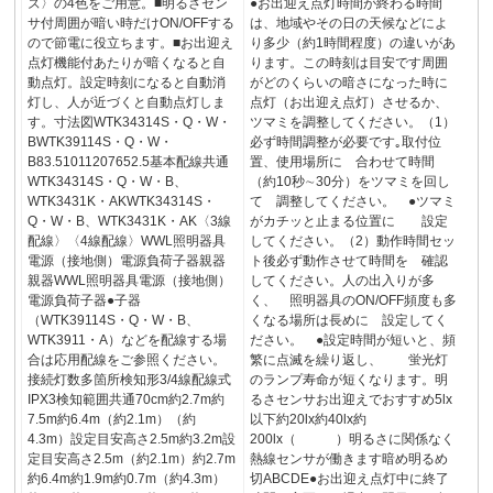
ズ〉の4色をご用意。■明るさセン
●お出迎え点灯時間が終わる時間
サ付周囲が暗い時だけON/OFFする
は、地域やその日の天候などによ
ので節電に役立ちます。■お出迎え
り多少（約1時間程度）の違いがあ
点灯機能付あたりが暗くなると自
ります。この時刻は目安です周囲
動点灯。設定時刻になると自動消
がどのくらいの暗さになった時に
灯し、人が近づくと自動点灯しま
点灯（お出迎え点灯）させるか、
す。寸法図WTK34314S・Q・W・
ツマミを調整してください。（1）
BWTK39114S・Q・W・
必ず時間調整が必要です｡取付位
B83.51011207652.5基本配線共通
置、使用場所に 合わせて時間
WTK34314S・Q・W・B、
（約10秒∼30分）をツマミを回し
WTK3431K・AKWTK34314S・
て 調整してください。 ●ツマミ
Q・W・B、WTK3431K・AK〈3線
がカチッと止まる位置に 設定
配線〉〈4線配線〉WWL照明器具
してください。（2）動作時間セッ
電源（接地側）電源負荷子器親器
ト後必ず動作させて時間を 確認
親器WWL照明器具電源（接地側）
してください。人の出入りが多
電源負荷子器●子器
く、 照明器具のON/OFF頻度も多
（WTK39114S・Q・W・B、
くなる場所は長めに 設定してく
WTK3911・A）などを配線する場
ださい。 ●設定時間が短いと、頻
合は応用配線をご参照ください。
繁に点滅を繰り返し、 蛍光灯
接続灯数多箇所検知形3/4線配線式
のランプ寿命が短くなります。明
IPX3検知範囲共通70cm約2.7m約
るさセンサお出迎えでおすすめ5lx
7.5m約6.4m（約2.1m）（約
以下約20lx約40lx約
4.3m）設定目安高さ2.5m約3.2m設
200lx（ ）明るさに関係なく
定目安高さ2.5m（約2.1m）約2.7m
熱線センサが働きます暗め明るめ
約6.4m約1.9m約0.7m（約4.3m）
切ABCDE●お出迎え点灯中に終了