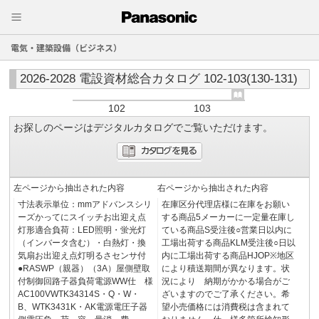
電気・建築設備（ビジネス）
2026-2028 電設資材総合カタログ 102-103(130-131)
102
103
お探しのページはデジタルカタログでご覧いただけます。
左ページから抽出された内容
右ページから抽出された内容
寸法表示単位：mmアドバンスシリ
在庫区分代理店様に在庫をお願い
ーズかってにスイッチお出迎え点
する商品5メーカーに一定量在庫し
灯形適合負荷：LED照明・蛍光灯
ている商品S受注後○営業日以内に
（インバータ含む）・白熱灯・換
工場出荷する商品KLM受注後○日以
気扇お出迎え点灯明るさセンサ付
内に工場出荷する商品HJOP※地区
●RASWP（親器）（3A）屋側壁取
により積送期間が異なります。状
付制御回路子器負荷電源WW仕 様
況により 納期がかかる場合がご
AC100VWTK34314S・Q・W・
ざいますのでご了承ください。希
B、WTK3431K・AK電源電圧子器
望小売価格には消費税は含まれて