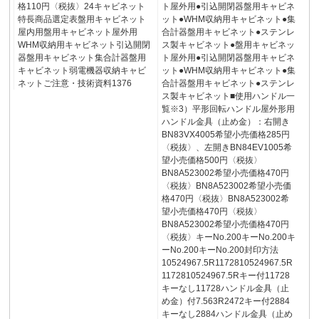
格110円〈税抜〉24キャビネット
ト屋外用●引込開閉器盤用キャビネ
特長商品選定表盤用キャビネット
ット●WHM収納用キャビネット●集
屋内用盤用キャビネット屋外用
合計器盤用キャビネット●ステンレ
WHM収納用キャビネット引込開閉
ス製キャビネット●盤用キャビネッ
器盤用キャビネット集合計器盤用
ト屋外用●引込開閉器盤用キャビネ
キャビネット弱電機器収納キャビ
ット●WHM収納用キャビネット●集
ネットご注意・技術資料1376
合計器盤用キャビネット●ステンレ
ス製キャビネット■使用ハンドル一
覧※3）平形回転ハンドル屋外形用
ハンドル金具（止め金）：右開き
BN83VX4005希望小売価格285円
〈税抜〉、左開きBN84EV1005希
望小売価格500円〈税抜〉
BN8A523002希望小売価格470円
〈税抜〉BN8A523002希望小売価
格470円〈税抜〉BN8A523002希
望小売価格470円〈税抜〉
BN8A523002希望小売価格470円
〈税抜〉キーNo.200キーNo.200キ
ーNo.200キーNo.200封印方法
10524967.5R1172810524967.5R
1172810524967.5Rキー付11728
キーなし11728ハンドル金具（止
め金）付7.563R2472キー付2884
キーなし2884ハンドル金具（止め