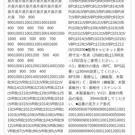
扉片扉片扉片扉片扉片扉片扉片扉
7□VBP□88□VBP□89□VBP□810□V
片扉片扉片扉片扉片扉片扉片扉片
BP□811□VBP□812□VBP□814□VB
扉片扉片扉片扉片扉片扉片扉片扉
P□816□VBP□95□VBP□96□VBP□9
片扉 700 800
7□VBP□98□VBP□99□VBP□910□V
90010001100120014001600
BP□911□VBP□912□VBP□106□VB
400 500 600 700 800
P□108□VBP□109□VBP□1010□VB
900100011001200130014001500
P□1011□VBP□1012□VBP□1013□V
1600 400 500 600 700
BP□1014□VBP□1015□VBP□1016□
800 9001000110014001600
VBP□128□VBP□1210□VBP□1212
500 600 700 800
□V150200■盤用キャビネット屋外
900100011001200 500 400
用寸法一覧表（詳細仕様は1388頁
400 600 800
∼1392頁をご参照ください。）
900100011001200130014001500
※1）屋根付の場合（BPC、BPS品
1600 900 500 400
番）は30mm加算してください。
800100012001400160012001100
BP33B：屋根なし（鋼板製、木製
B□911□VRB□1212□VRB□1611□V
基板付）C：屋根付（鋼板製、木製
RB□1412□VRB□1216□VRB□1214
基板付）S：屋根付（ステンレス
□VRB□1210□VRB□128□VRB□125
製、木製基板付）V※2）屋根付商
□VRB□124□VRB□119□VRB□1016
品の場合、 30mm加算してくださ
□VRB□1015□VRB□1014□VRB□10
い。■品番の見方ドア形式
13□VRB□1012□VRB□1011□VRB□
400500600700800900100011001
1010□VRB□109□VRB□108□VRB□
200130014001500160040050060
106□VRB□105□VRB□104□VRB□9
070080090010001100120014001
12□VRB□910□VRB□99□VRB□98□
600500600700800900100011001
VRB□97□VRB□96□VRB□95□VRB
200600800900100011001200130