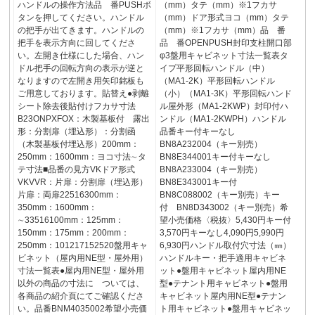
ハンドルの操作方法品 番PUSHボ
（mm）タテ（mm）※1フカサ
タンを押してください。ハンドル
（mm）ドア形式ヨコ（mm）タテ
の把手が出てきます。ハンドルの
（mm）※1フカサ（mm）品 番
把手を表示方向に回してくださ
品 番OPENPUSH封印支柱開口部
い。左開き仕様にした場合、ハン
φ3盤用キャビネット寸法一覧表タ
ドル把手の回転方向の表示が逆と
イプ平形回転ハンドル（中）
なりますので左開き用矢印銘板も
（MA1-2K）平形回転ハンドル
ご用意しております。貼替え●剥離
（小）（MA1-3K）平形回転ハンド
シート除去後貼付けフカサ寸法
ル屋外形（MA1-2KWP）封印付ハ
B23ONPXFOX：木製基板付 露出
ンドル（MA1-2KWPH）ハンドル
形：分割扉（埋込形）：分割函
品番キー付キーなし
（木製基板付埋込形）200mm：
BN8A232004（キー別売）
250mm：1600mm：ヨコ寸法∼タ
BN8E344001キー付キーなし
テ寸法■品番の見方VKドア形式
BN8A233004（キー別売）
VKVVR：片扉：分割扉（埋込形）
BN8E343001キー付
片扉：両扉22516300mm：
BN8C088002（キー別売）キー
350mm：1600mm：
付 BN8D343002（キー別売）希
∼33516100mm：125mm：
望小売価格〈税抜〉5,430円キー付
150mm：175mm：200mm：
3,570円キーなし4,090円5,990円
250mm：101217152520盤用キャ
6,930円ハンドル取付穴寸法（㎜）
ビネット（屋内用NE型・屋外用）
ハンドルキー・把手適用キャビネ
寸法一覧表●屋内用NE型・屋外用
ット●盤用キャビネット屋内用NE
以外の商品の寸法に ついては、
型●テナント用キャビネット●盤用
各商品の紹介頁にてご確認くださ
キャビネット屋内用NE型●テナン
い。品番BNM4035002希望小売価
ト用キャビネット●盤用キャビネッ