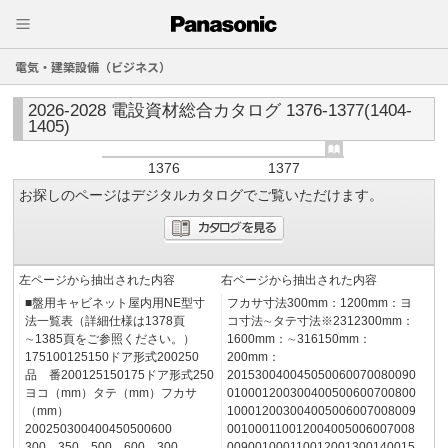
電気・建築設備（ビジネス）
2026-2028 電設資材総合カタログ 1376-1377(1404-
1405)
1376
1377
お探しのページはデジタルカタログでご覧いただけます。
左ページから抽出された内容
右ページから抽出された内容
■盤用キャビネット屋内用NE型寸
フカサ寸法300mm：1200mm：ヨ
法一覧表（詳細仕様は1378頁
コ寸法∼タテ寸法※2312300mm：
∼1385頁をご参照ください。）
1600mm：∼316150mm：
175100125150ドア形式200250
200mm：
品 番200125150175ドア形式250
201530040045050060070080090
ヨコ（mm）タテ（mm）フカサ
010001200300400500600700800
（mm）
100012003004005006007008009
200250300400450500600
001000110012004005006007008
300 350 500 600 300
009001000110012001300140015