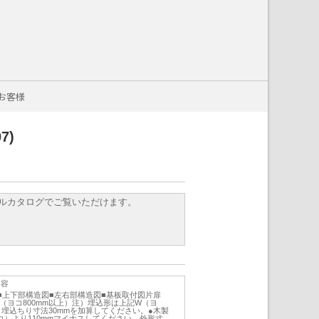
お客様
7)
ルカタログでご覧いただけます。
内容
■上下部構造図■左右部構造図■基板取付図片扉
扉（ヨコ800mm以上）注）埋込形は上記W（ヨ
埋込ちり寸法30mmを加算してください。●木製
）より110mmマイナスしてください。外形寸