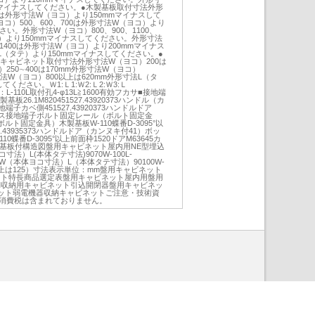
mマイナスしてください。●木製基板取付寸法外形
0は外形寸法W（ヨコ）より150mmマイナスして
コ）500、600、700は外形寸法W（ヨコ）より
さい。外形寸法W（ヨコ）800、900、1100、
コ）より150mmマイナスしてください。外形寸法
0、1400は外形寸法W（ヨコ）より200mmマイナス
（タテ）より150mmマイナスしてください。●
キャビネット取付寸法外形寸法W（ヨコ）200は
）250∼400は170mm外形寸法W（ヨコ）
形寸法W（ヨコ）800以上は620mm外形寸法L（タ
ください。Ｗ1:Ｌ1:Ｗ2:Ｌ2:Ｗ3:Ｌ
L1：L‐110L取付孔4‐φ13L≧1600有効フカサ■接地端
26.1M820451527.43920373ハンドル（カ
子カベ側451527.43920373ハンドルドア
クス接地端子ボルト固定レール（ボルト固定金
ト固定金具）木製基板W-110蝶番D-3095°以
7.43935373ハンドルドア（カンヌキ付41）ボッ
0蝶番D-3095°以上前面枠1520ドアM63645カ
製基板付構造図盤用キャビネット屋内用NE型埋込
法）L(本体タテ寸法)9070W-100L-
125W（本体ヨコ寸法）L（本体タテ寸法）90100W-
1000以上は125）寸法表示単位：mm盤用キャビネット
ネット特長商品選定表盤用キャビネット屋内用盤用
M収納用キャビネット引込開閉器盤用キャビネッ
ット弱電機器収納キャビネットご注意・技術資
は消費税は含まれておりません。