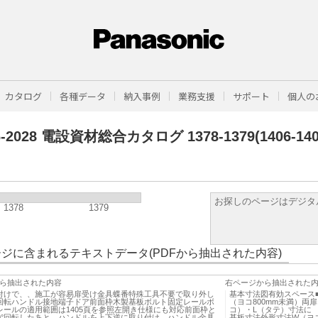
カタログ
各種データ
納入事例
業務支援
サポート
個人の
6-2028 電設資材総合カタログ 1378-1379(1406-140
お探しのページはデジタ
1378
1379
ジに含まれるテキストデータ(PDFから抽出された内容)
ら抽出された内容
右ページから抽出された
付けで、、施工が容易扉受け金具蝶番特殊工具不要で取り外し
基本寸法図有効スペース
回転ハンドル接地端子ドア前面枠木製基板ボルト固定レールボ
（ヨコ800mm未満）両
レールの適用範囲は1405頁を参照左開き仕様にも対応前面枠と
コ）・L（タテ）寸法に 
80°回転したあと、ハンドルを上下逆に取り付け、ハンドル金具
基板寸法外形寸法W（ヨコ