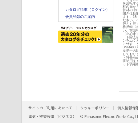
を反転す
材の面か
カタログ請求（ログイン）
営材の中
開き仕様前
会員登録のご案内
ます。1
ださい。
替え）注
枠反転〈
い。前面枠
（止め金
ート除去
ンをぬく
に外すこと
BNM40
ル把手の
しておりま
ト特長商
収納用キ
ット弱電
サイトのご利用にあたって
クッキーポリシー
個人情報保
電気・建築設備（ビジネス）
© Panasonic Electric Works Co., L