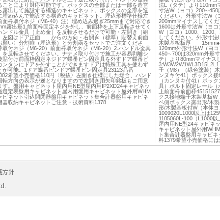
ることにより対応可能です。ボックスの全部または一部を造営
法L（タテ）より110m
ら露出して施設する構造のキャビネット。ボックスの全部を造
寸法W（ヨコ）200∼45
に埋め込んで施設する構造のキャビネット。埋込形標準仕様左
ください。外形寸法W（ヨ
面枠取付ネジ（M6-40）注）埋め込み過ぎ25mmまで対応でき
200mmマイナスしてくだ
5mm露出形1.前面枠固定ネジを外し、前面枠を上下反転させてく
1600は外形寸法W（ヨ
ハンドル金具（止め金）を反転させるだけで可能・左開き（組
W（ヨコ）1000、120
）左図はドア正面 からの方向・右開き（標準）貼替え前面
してください。外形寸法L
お願い〉分割扉（埋込形）と分割函をセットでご注文くださ
木製基板板厚 15mm●
取付ネジ（M6-20）前面枠取付ネジ（M6-20）2.ハンドル金具
120mm外形寸法W（ヨコ
）を反転させてください。ナナメ取り付けで施工が容易剥離シ
450∼700は320mm外
後貼付け前面枠固定ネジドア蝶番ピン固定具を外すドア蝶番ピ
テ）より80mmマイナスして
カンタンにドアを外すことができますドアは特殊工具を使わず
3:W3W2W1WL3D15L2
が可能。1ドア蝶番ピンドア蝶番ピン固定具23123品番
子（M8）（緑色塗装）木製基板
35002希望小売価格110円〈税抜〉左開き仕様にした場合、ハンド
ンヌキ付41）ボックス接地端
回転方向の表示が逆となりますので左開き用矢印銘板もご用意
（カンヌキ付41）ボッ
す。盤用キャビネット屋内用NE型屋内用IP2XD24キャビネッ
具）ボルト固定レール（ボル
品選定表盤用キャビネット屋内用盤用キャビネット屋外用WHM
上前面枠前面枠4515152
ャビネット引込開閉器盤用キャビネット集合計器盤用キャビネ
クス接地端子木製基板W-11
機器収納キャビネットご注意・技術資料1378
ベ側ボックス露出形/木
形/木製基板付W（本体ヨコ寸
1009020L1000以上は
1105060L-100（L
屋内用NE型24キャビ
キャビネット屋外用WH
ト集合計器盤用キャビネ
料1379希望小売価格に
護方針
td.