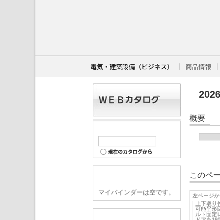
こ
こ
か
ら
本
文
で
す
電気・建築設備（ビジネス）
商品情報
。
202
概要
このペー
マイバインダーは空です。
左ページか
上下取り
可能平形
ルト固定
ドアを1