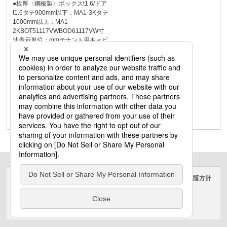
●板厚〈鋼板製〉ボックスt1.6/ドア
t1.6タテ900mm以下：MA1-3Kタテ
1000mm以上：MA1-
2KBOT51117VWBOD61117VW寸
法表示単位：mmテナント用キャビ
ネットWHMスペース付木製基板付
粉体塗装露出形屋内用IP2XD24キ
ャビネット特長商品選定表盤用キ
ャビネット屋内用盤用キャビネッ
ト屋外用WHM収納用キャビネット
引込開閉器盤用キャビネット集合
計器盤用キャビネット弱電機器収
納キャビネットご注意・技術資料
1386
サイトのご利用にあたって
クッキーポリシー
個人情報保護方針
電気・建築設備（ビジネス）
© Panasonic Electric Works Co., Ltd.