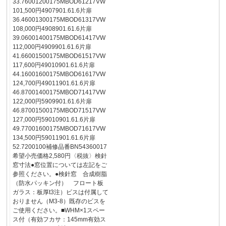
33.76001200175MBOD61217VW
101,500円4907901.61.6片扉
36.46001300175MBOD61317VW
108,000円4908901.61.6片扉
39.06001400175MBOD61417VW
112,000円4909901.61.6片扉
41.66001500175MBOD61517VW
117,600円49010901.61.6片扉
44.16001600175MBOD61617VW
124,700円49011901.61.6片扉
46.87001400175MBOD71417VW
122,000円5909901.61.6片扉
46.87001500175MBOD71517VW
127,000円59010901.61.6片扉
49.77001600175MBOD71617VW
134,500円59011901.61.6片扉
52.7200100補修品番BN54360017
希望小売価格2,580円〈税抜〉検針
窓寸法●窓位置については左記をご
参照ください。●検針窓 合成樹脂
（防水パッキン付） フロート板
ガラス：板厚t3注）ビスは付属して
おりません（M3-8）既存のビスを
ご使用ください。■WHM×1スペー
ス付（有効フカサ：145mm有効ス