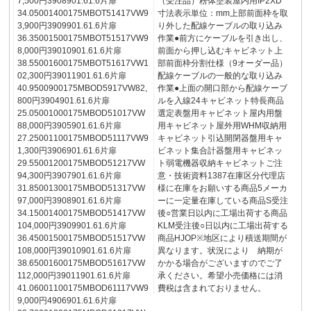
7,500円3908901.61.6片扉
（受注品）粉体塗装屋内用IP2XD
34.05001400175MBOT51417VW9
寸法表示単位：mm上部前面枠を取
3,900円3909901.61.6片扉
り外した配線ケーブルの取り込み
36.35001500175MBOT51517VW9
作業●前方にケーブルを引き出し、
8,000円39010901.61.6片扉
前面から押し込むキャビネット上
38.55001600175MBOT51617VW1
部前面枠分割仕様（9オーダー品）
02,300円39011901.61.6片扉
配線ケーブルの一般的な取り込み
40.9500900175MBOD5917VW82,
作業●上面の開口部から配線ケーブ
800円3904901.61.6片扉
ルを入線24キャビネット特長商品
25.05001000175MBOD51017VW
選定表盤用キャビネット屋内用盤
88,000円3905901.61.6片扉
用キャビネット屋外用WHM収納用
27.25001100175MBOD51117VW9
キャビネット引込開閉器盤用キャ
1,300円3906901.61.6片扉
ビネット集合計器盤用キャビネッ
29.55001200175MBOD51217VW
ト弱電機器収納キャビネットご注
94,300円3907901.61.6片扉
意・技術資料1387在庫区分代理店
31.85001300175MBOD51317VW
様に在庫をお願いする商品5メーカ
97,000円3908901.61.6片扉
ーに一定量在庫している商品S受注
34.15001400175MBOD51417VW
後○営業日以内に工場出荷する商品
104,000円3909901.61.6片扉
KLM受注後○日以内に工場出荷する
36.45001500175MBOD51517VW
商品HJOP※地区により積送期間が
108,000円39010901.61.6片扉
異なります。状況により 納期が
38.65001600175MBOD51617VW
かかる場合がございますのでご了
112,000円39011901.61.6片扉
承ください。希望小売価格には消
41.06001100175MBOD61117VW9
費税は含まれておりません。
9,000円4906901.61.6片扉