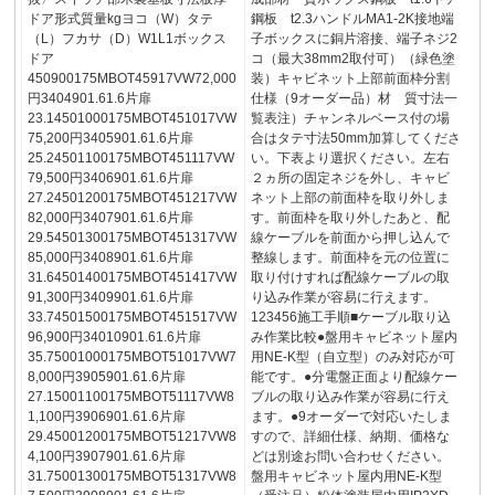
ドア形式質量kgヨコ（W）タテ
鋼板 t2.3ハンドルMA1-2K接地端
（L）フカサ（D）W1L1ボックス
子ボックスに銅片溶接、端子ネジ2
ドア
コ（最大38mm2取付可）（緑色塗
450900175MBOT45917VW72,000
装）キャビネット上部前面枠分割
円3404901.61.6片扉
仕様（9オーダー品）材 質寸法一
23.14501000175MBOT451017VW
覧表注）チャンネルベース付の場
75,200円3405901.61.6片扉
合はタテ寸法50mm加算してくださ
25.24501100175MBOT451117VW
い。下表より選択ください。左右
79,500円3406901.61.6片扉
２ヵ所の固定ネジを外し、キャビ
27.24501200175MBOT451217VW
ネット上部の前面枠を取り外しま
82,000円3407901.61.6片扉
す。前面枠を取り外したあと、配
29.54501300175MBOT451317VW
線ケーブルを前面から押し込んで
85,000円3408901.61.6片扉
整線します。前面枠を元の位置に
31.64501400175MBOT451417VW
取り付けすれば配線ケーブルの取
91,300円3409901.61.6片扉
り込み作業が容易に行えます。
33.74501500175MBOT451517VW
123456施工手順■ケーブル取り込
96,900円34010901.61.6片扉
み作業比較●盤用キャビネット屋内
35.75001000175MBOT51017VW7
用NE-K型（自立型）のみ対応が可
8,000円3905901.61.6片扉
能です。●分電盤正面より配線ケー
27.15001100175MBOT51117VW8
ブルの取り込み作業が容易に行え
1,100円3906901.61.6片扉
ます。●9オーダーで対応いたしま
29.45001200175MBOT51217VW8
すので、詳細仕様、納期、価格な
4,100円3907901.61.6片扉
どは別途お問い合わせください。
31.75001300175MBOT51317VW8
盤用キャビネット屋内用NE-K型