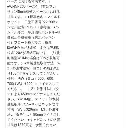
ペースにおける寸法です。）
■WHM×2スペース付（有効フカ
サ：145mm有効スペースにおける
寸法です。）●標準色名：マイルド
ホワイト 日塗工番号P22-90Bマ
ンセル記号2.5Y9/1（参考値）●ハ
ンドル形式：平形回転ハンドル●検
針窓…合成樹脂（防水パッキン
付）フロート板ガラス：板厚
t3●WHM単相3線式、または三相3
線式120Aが収納可能です。（強化
耐候型WHMの場合は30Aが収納可
能です。）●木製基板取付寸法 Ｗ
2：外形寸法W（ヨコ）450はWよ
り150mmマイナスしてください。
外形寸法W（ヨコ）500、600、
700はWより200mmマイナスして
ください。 Ｌ2：外形寸法L（タ
テ）より450mmマイナスしてくだ
さい。●WHM部、スイッチ部木製
基板板厚：t15●キャビネット取付
寸法 W3：320mm L3：外形寸
法L（タテ）より80mmマイナスし
てください。●キャビネットの各部
寸法は1379頁をご参照ください。