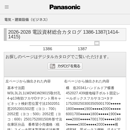
電気・建築設備（ビジネス）
2026-2028 電設資材総合カタログ 1386-1387(1414-
1415)
1386
1387
お探しのページはデジタルカタログでご覧いただけます。
左ページから抽出された内容
右ページから抽出された内容
基本寸法図
構 造20341ハンドルドア蝶番
W3L3L2L1LW2W1W29015取付孔
452027.439接地端子ボルト固定レ
4‐φ13有効フカサDテナント用キャ
ールボックスフカサヨコ×タテ
ビネット検針窓位置寸法1502051
1752002503003505001700●●●●●
窓2052001502窓（ヨコ：700）
1800●●●●●1900●●●●●2000●●●●●
2052窓（ヨコ：500）2052窓（ヨ
6001700●●●●●1800●●●●●1900●●
コ：600）250175200150外形寸法
●●●2000●●●●●7001700●●●●●180
在庫区分品 番希望小売価格〈税
0●●●●●1900●●●●●2000●●●●●構
抜〉スイッチ部木製基板寸法板厚
成部材 質ボックス鋼板 t1.6ドア