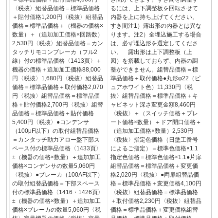
〈税抜〉組替品価格＝標準品価格
るには、上下調整板を回転させて
＋貼付価格1,200円〈税抜〉組替品
内器を上に持ち上げてください。
価格＝標準品価格＋（機器の価格×
すき間注1）露出形の内器とは異な
数量）＋（追加加工価格×回路数）
ります。注2）全埋込施工する場合
2,530円〈税抜〉組替品価格＝カン
は、必ず埋込形を選定してくださ
タッチリモコンブレーカ（フル2
い。 露出形は上下調整板（上
線）付の標準品価格〈1413頁〉＋
図）を搭載しておらず、内器の調
機器の価格＋追加加工価格88,000
整ができません。組替品価格＝標
円〈税抜〉1,680円〈税抜〉組替品
準品価格＋取付価格●丸形φ22（ピ
価格＝標準品価格＋取付価格2,070
ュアホワイト色）11,330円〈税
円〈税抜〉組替品価格＝標準品価
抜〉組替品価格＝標準品価格＋キ
格＋貼付価格2,700円〈税抜〉組替
ャビネット深さ変更金額8,460円
品価格＝標準品価格＋貼付価格
〈税抜〉＋（スイッチ価格＋プレ
5,400円〈税抜〉●コンデンサ
ート価格×数量）＋ドア開口価格＋
（100μF以下）の取付組替品価格
（追加加工価格×数量）2,530円
＝カンタッチ動力アロー盤下部ス
〈税抜〉指定色価格（日塗工番号
ペース付の標準品価格〈1433頁〉
によるご指定）＝標準色価格×1.1
±（機器の価格×数量）＋追加加工
指定色価格＝標準色価格×1.1●片扉
価格×コンデンサの数量5,060円
組替品価格＝標準品価格＋変更価
〈税抜〉●ブレーカ（100AF以下）
格2,020円〈税抜〉●両扉組替品価
の取付組替品価格＝下部スペース
格＝標準品価格＋変更価格4,100円
付の標準品価格〈1416・1426頁〉
〈税抜〉組替品価格＝標準品価格
±（機器の価格×数量）＋追加加工
＋取付価格2,230円〈税抜〉組替品
価格×ブレーカの数量5,060円〈税
価格＝標準品価格＋変更価格組替