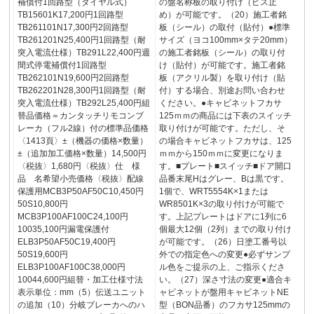
補償付1回路型（ダイヤル式）
の盤名称板の取り付け（ビス止
TB15601K17,200円1回路型
め）が可能です。（20）施工者銘
TB261101N17,300円2回路型
板（シール）の取付（貼付）●標準
TB261201N25,400円1回路型（耐
サイズ（ヨコ100mm×タテ20mm）
突入電流仕様）TB291L22,400円週
の施工者銘板（シール）の取り付
間式停電補償付1回路型
け（貼付）が可能です。施工者銘
TB262101N19,600円2回路型
板（アクリル製）を取り付け（貼
TB262201N28,300円1回路型（耐
付）する場合、別途お問い合わせ
突入電流仕様）TB292L25,400円組
ください。●キャビネットフカサ
替品価格＝カンタッチリモコンブ
125ｍｍの商品には下表のスイッチ
レーカ（フル2線）付の標準品価格
取り付けが可能です。ただし、そ
〈1413頁〉±（機器の価格×数量）
の場合キャビネットフカサは、125
±（追加加工価格×数量）14,500円
ｍｍから150ｍｍに変更になりま
〈税抜〉1,680円〈税抜〉仕 様
す。■プレート■スイッチ■ドア開口
品 名希望小売価格〈税抜〉配線
品番末尾Hはグレー、Bは黒です。
保護用MCB3P50AF50C10,450円
1個で、WRT5554K×1または
50S10,800円
WR8501K×3の取り付けが可能で
MCB3P100AF100C24,100円
す。上記プレートはドアに1列に6
10035,100円漏電保護付
個最大12個（2列）までの取り付け
ELB3P50AF50C19,400円
が可能です。（26）日塗工番号以
50S19,600円
外での指定色への変更●必ずサンプ
ELB3P100AF100C38,000円
ル色をご提示の上、ご指示くださ
10044,600円組替・加工仕様寸法
い。（27）深さ寸法の変更●適合キ
表示単位：mm（5）伝送ユニット
ャビネットが盤用キャビネットNE
の追加（10）分岐ブレーカへのハ
型（BON品番）のフカサ125mmの