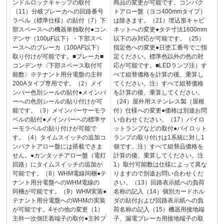
ンドルロックキャップの取付
商品の変更が可能です。コンパク
（11）分岐ブレーカへの回路番号
トアロー盤（ヨコ400mmタイプ）
ラベル（標準仕様）の貼付（7）下
は除きます。（21）埋込形キャビ
部スペースへの機器単独取付●コン
ネットへの変更●タテ寸法1600mm
デンサ（100μF以下）・下部スペ
以下のみ対応が可能です。（25）
ースへのブレーカ（100AF以下）
指定色への変更●日塗工番号でご指
取り付けが可能です。■ブレーカ■
定ください。標準色以外の色の対
コンデンサ〈下部スペース取付可
応が可能です。■LEDランプ注）す
能数〉※テナント用分電盤の主幹
べて組替価格を計算の後、乗算し
200Aタイプ専用です。（2）メイ
てください。注）すべて組替価格
ンバー色別シールの貼付●メインバ
を計算の後、乗算してください。
ーへの色別シールの貼り付けが可
（24）屋外用ステンレス製（屋根
能です。（3）メインバーサーモラ
付）仕様への変更●価格は別途お問
ベルの貼付●メインバーへの標準サ
い合わせください。（17）パイロ
ーモラベルの貼り付けが可能で
ットランプなどの取付●パイロット
す。（4）タイムスイッチの追加コ
ランプの取り付けは1系統に対し1
ンパクトアロー盤には搭載できま
個です。注）すべて組替品価格を
せん。●カンタッチアロー盤（電灯
計算の後、乗算してください。注
回路）にタイムスイッチの追加が
1）取付可能数は仕様によって異な
可能です。（8）WHM電線同梱●テ
りますので別途お問い合わせくだ
ナント用分電盤へのWHM電線の
さい。（13）回路表示紙への負荷
同梱が可能です。（9）WHM実装●
名称の記入（14）個別カードホル
テナント用分電盤へのWHMの実装
ダの貼付および回路表示紙への負
が可能です。4その他の変更（1）
荷名称の記入（15）機器用接地端
主幹一次側圧着端子の取付●主幹ブ
子、漏電ブレーカ用接地端子の取