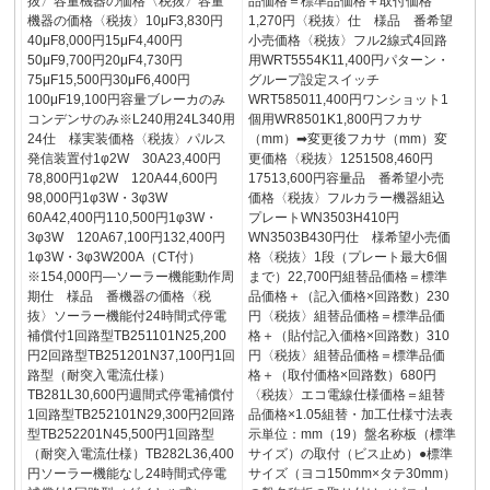
抜〉容量機器の価格〈税抜〉容量
品価格＝標準品価格＋取付価格
機器の価格〈税抜〉10μF3,830円
1,270円〈税抜〉仕 様品 番希望
40μF8,000円15μF4,400円
小売価格〈税抜〉フル2線式4回路
50μF9,700円20μF4,730円
用WRT5554K11,400円パターン・
75μF15,500円30μF6,400円
グループ設定スイッチ
100μF19,100円容量ブレーカのみ
WRT585011,400円ワンショット1
コンデンサのみ※L240用24L340用
個用WR8501K1,800円フカサ
24仕 様実装価格〈税抜〉パルス
（mm）➡変更後フカサ（mm）変
発信装置付1φ2W 30A23,400円
更価格〈税抜〉1251508,460円
78,800円1φ2W 120A44,600円
17513,600円容量品 番希望小売
98,000円1φ3W・3φ3W
価格〈税抜〉フルカラー機器組込
60A42,400円110,500円1φ3W・
プレートWN3503H410円
3φ3W 120A67,100円132,400円
WN3503B430円仕 様希望小売価
1φ3W・3φ3W200A（CT付）
格〈税抜〉1段（プレート最大6個
※154,000円―ソーラー機能動作周
まで）22,700円組替品価格＝標準
期仕 様品 番機器の価格〈税
品価格＋（記入価格×回路数）230
抜〉ソーラー機能付24時間式停電
円〈税抜〉組替品価格＝標準品価
補償付1回路型TB251101N25,200
格＋（貼付記入価格×回路数）310
円2回路型TB251201N37,100円1回
円〈税抜〉組替品価格＝標準品価
路型（耐突入電流仕様）
格＋（取付価格×回路数）680円
TB281L30,600円週間式停電補償付
〈税抜〉エコ電線仕様価格＝組替
1回路型TB252101N29,300円2回路
品価格×1.05組替・加工仕様寸法表
型TB252201N45,500円1回路型
示単位：mm（19）盤名称板（標準
（耐突入電流仕様）TB282L36,400
サイズ）の取付（ビス止め）●標準
円ソーラー機能なし24時間式停電
サイズ（ヨコ150mm×タテ30mm）