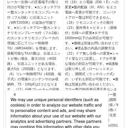
レーカ一次側への圧着端子の取り
付（16）エコ電線（EM-ⅠE）への
付けが可能です。●カンタッチアロ
変更●盤内配線（IV、KIV）をエコ
ー盤カンタッチリモコンブレーカ
電線へ変更が可能です。コンパク
付（フル2線）に伝送ユニット
トアロー盤は対応できません。
（WRT2050K）の追加が可能で
（18）リモコンスイッチの取付
す。●カンタッチアロー盤カンタッ
（23）屋外用キャビネット（屋根
チリモコンブレーカ付（フル2線）
付）仕様への変更●タテ寸法
のカンタッチリモコンブレーカの
1600mm以下のみ対応が可能で
増減に応じてリレー制御用
す。●価格は別途お問い合わせくだ
T/U（WR3440K）を増減します。
さい。■埋込形の内器の調整方法
搭載可能なT/Uの数は、伝送ユニッ
（22）ドア無し仕様への変更●シャ
トが無い場合、最大10台（40回
フト室などに設置し、ドアが不要
路）、伝送ユニットがある場合、
な場合の対応が可能です。●保護板
最大5台（20回路）となります。
は取り外し式（ローレットネジ
（6）リレー制御用T/U（4回路、端
式）、開閉式（ラッチロック式）
子式）の増減※コンデンサのみ収
の いずれも対応が可能です。●価
納時、75・100μFは2コとなりま
格は別途お問い合わせください。
す。（12）分岐ブレーカへの回路
アロー盤25特長商品選定表カンタ
番号ラベル（指定仕様）の貼付25
ッチアロー盤コンパクトアロー盤
アロー盤特長商品選定表カンタッ
カンタッチ動力アロー盤引込開閉
チアロー盤コンパクトアロー盤カ
器盤・開閉器盤組替・加工仕様／9
ンタッチ動力アロー盤引込開閉器
オーダー品使用機器一覧補修用パ
盤・開閉器盤組替・加工仕様／9オ
ーツ施工・保守・点検時のご注意
ーダー品使用機器一覧補修用パー
技術資料参考資料標準分電盤
ツ施工・保守・点検時のご注意技
www2.panasonic.biz/s/d26/w2501