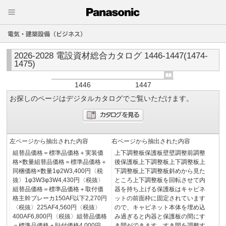
電気・建築設備（ビジネス）
2026-2028 電設資材総合カタログ 1446-1447(1474-
1475)
1446
1447
お探しのページはデジタルカタログでご覧いただけます。
左ページから抽出された内容
右ページから抽出された内容
組替品価格＝標準品価格＋実装価
上下調整板保護板壁壁調整前調整
格×数量組替品価格＝標準品価格＋
後保護板上下調整板上下調整板上
同梱価格×数量1φ2W3,400円〈税
下調整板上下調整板斜めから見た
抜〉1φ3W3φ3W4,430円〈税抜〉
ところ上下調整板を回転させて内
組替品価格＝標準品価格＋取付価
器を持ち上げる保護板はキャビネ
格主幹ブレーカ150AF以下2,270円
ットの前面枠に固定されています
〈税抜〉225AF4,560円〈税抜〉
ので、キャビネット本体を埋め込
400AF6,800円〈税抜〉組替品価格
み過ぎると内器と保護板の間にす
＝標準品価格＋貼付価格4,000円
き間ができます。すき間を調整す