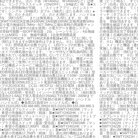
線はできません。注2）子器（WTA5652、WTA5654など）は使
後（ピッと鳴る）、すぐ
ん。リンクプラススイッチ（ON/OFF）（3/4線式）特 長■ス
ンプ（白色）切/入ボタ
ォンから照明制御が可能 （「スイッチアプリ」のインストー
ッチ側に切り替え てく
です）シングル（3/4線式）ダブル（3線式）ほたる表示（白）●
ラー解除ができます。・
が 「切」のとき点灯、 「入」のとき消灯します。ハンドル●
イッチ（ダブルスイッチ
明を 消灯/点灯、 または換気扇を 入/切します。仕 様
き、操作するスイッチ側
1□KWTY2402□K定格2A100VAC2A/回路100VAC定格周波数50Hz
器を 登録/消去する・
特定小電力無線923.7MHz∼927.7MHz工場出荷時の周波数チャン
で状態を確認できます。
chです（全11波中の1波を使用）小電力データ通信システム
去中機器登録中/消去中登
oothLE登録可能数一括OFF発信器：2台、シーンリモコン：4台無線
の発信器消去完了登録表
たはAiSEG：1台、無線中継器：1台使用周囲温度
点灯速く点滅約2秒点灯ブ
40℃WTY2401□K、WTY2402□K基本配線●CB1、CC1に関して
去エラーなどが起きた際
・消灯はできますが調光操作はできません。※1）1回路分の接
す。※1）機器を登録モ
す。※2）照明器具の台数ではなく、LEDランプの灯数をご確認
と、スイッチと機器（通
。※3）DCモータータイプは1台まで接続できます。・ご使用い
実施した場合は、再度「機
いタイプの換気扇があります。・センサ付など換気扇内部に電
しては、点灯・消灯はで
搭載されている換気扇には使用しないでください。・バス換気
の接続台数です。※2）
どの換気システムとの組み合わせ使用については、機器メーカ
確認ください。※3）D
合判断にてご使用いただける場合があります。接続可否や配線
用いただけないタイプの
いては機器メーカーにご確認の上ご使用ください。・換気扇に
に電子回路が搭載されて
、わずかにうなりを発生する場合がありますが、異常ではあり
換気乾燥機などの換気シ
ED照明器具/LED電球接続灯数※1電源ユニット内蔵（一体）型
ーカーでの適合判断にて
.2W∼10W未満LED照明最大接続台数12台まで10W∼110W未満
配線方法については機器
明最大接続容量100W電源ユニット別置型高機能スイッチの電源ユ
扇によっては、わずかに
接続容量100WLEDユニット電源内蔵型CE1CQ11∼9灯LEDフ
ありません。LED照明器
プ※2GX53CB1、CC11∼9灯CF11∼6灯LED電球（装飾電球を
体）型消費電力0.2W∼1
1口金/E17口金/E26口金（シャンデリア電球タイプ含む）1∼7灯
10W∼110W未満LED
のないLED照明・蛍光灯（インバータ照明器具含む）（他社製含
イッチの電源ユニット最大
流合計1.6A以下突入電流合計250A以下白熱灯5W∼200Wまで
CE1CQ11∼9灯LEDフラ
100Wまで（最大1A）まで※3各部の名称と機能H（ハンドル
LED電球（装飾電球を除く
（ハンドル式）◆負荷221負荷1H（ハンドル式）◆白
球タイプ含む）1∼7灯表
23.21101283.530.468.885.39924.923.21101283.533.268.885.3
器具含む）（他社製含む）
ス埋込ダブルスイッチ（受信器）新■SWTY2402WK（マット
白熱灯5W∼200Wまで換
希望小売価格27,000円〈税抜〉新■SWTY2402HK（マットグ
ピ点灯操作時（「入」）
SWTY2402FK（マットベージュ）新■SWTY2402BK（マットブ
ッチプレート※1リンク
望小売価格27,750円〈税抜〉注）遅れ消灯機能はありませ
■SWTY2422W（マッ
プラス埋込スイッチ（親器･受信器）新■SWTY2401WK（マッ
■SWTY2422H（マット
）希望小売価格17,000円〈税抜〉新■SWTY2401HK（マット
■SWTY2422B（マッ
■SWTY2401FK（マットベージュ）新■SWTY2401BK（マット
有注）遅れ消灯機能はあ
希望小売価格17,750円〈税抜〉注）遅れ消灯機能はありませ
器・受信器）■SWTY24
色品番を表す□は色品番を表すLED照明器具について□は色品番を
〈税抜〉■SWTY2421H