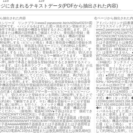
118
119
ジに含まれるテキストデータ(PDFから抽出された内容)
ら抽出された内容
右ページから抽出された
リーズ リンクプラスwww2.panasonic.biz/s/d26/w0323※図
アドバンス[リンク]品番選定ツール
402□Kです。＜ハンドルをはずした図＞消去ボタン登録ボタンボ
クプラススイッチアプリ
操作で本器と発信器や機器を登録するときに使用します。詳し
www2.panasonic.biz/
信器または機器の説明書をご確認ください。発信器の登録：発
AC100VWTY2421□
録モードにして約3秒以上長押し（ピッと鳴る）機器の登録
WTY2421□WTY242
器を登録モードにして約3秒以上長押しした後（ピッと鳴る）、
源AC100V総配線長50
1秒短押しする（ピピッと鳴る）本器と発信器や機器の登録を消
たは子器照明または換気扇
。発信器の消去：発信器を消去モードにして約3秒以上長押し
側）受信器WTY2422□0
鳴る）機器の消去：約3秒以上長押しした後（ピッと鳴る）、す
気扇W注1）3路配線はでき
秒短押しする（ピピッと鳴る）登録表示ランプ（白色）切/入ボタ
ど）は使用できません。
（約1秒）で照明の消灯/点灯やエラー解除ができます。・電波受
WTY5901□K/WTY5902
でも操作ができます。上下切替スイッチ（ダブルスイッチの
器具について□は色品番を
ン押し操作で本器と発信器を登録/消去するとき操作するスイッ
（3/4線式）タッチスイ
わせます。ほたる表示ランプ・「切」のとき、LED（白色）が点
御が可能 （「スイッチア
。・電波停止のとき、LED（白色）が3回点滅を繰り返します。
操作を 音でお知らせシン
入登録/消去前に、切/入ボタンと登録ボタンを同時に押して、ほ
スシリーズリンクプラスタ
ランプを3回点滅にしてください。登録/消去後は、再び切/入ボ
（白）●照明または 換
録ボタンを同時に押してください。POINTダブルスイッチは上
ル仕 様WTY2421□WTY2
入ボタンを使用します。発信器登録なし発信器登録あり発信器登
50Hz／60Hz特定小電力無
中機器登録中/消去中登録成功/消去成功登録エラー/消去エラー
ャンネルは39chです（
の発信器消去完了登録表示ランプ状態ゆっくりと点滅消灯点滅
BluetoothLE登録可
秒点灯速く点滅約2秒点灯ブザー音−−ピピピピーピピピピーハン
アダプタまたはAiSEG
ずして、切/入ボタンと登録ボタンを同時に1秒短押しすることで
−10℃∼+40℃WTY24
ます。※登録エラー/消去エラーなどが起きた際は 切/入ボタン
チ式）◆H（タッチ式）◆
（約1秒）で解除できます。※1）機器を登録モードにせず登録
LED9911083.56923.268.8
押し後に短押し）を行うと、スイッチと機器（通信可能な場
2127.630.69911083.
録が消去されます。誤って実施した場合は、再度「機器の登
◆H（子器）（タッチ式）
ください。（接地側）電源AC100V●子器は2台まで 接続でき
＜パネルをはずした図＞
Y2401□KWTY2402□K注）子器は接続できません。
るときに使用します。詳
01□KWTY2401□K0123W子器L（接地側）子器子器親器（受信器）
ださい。発信器の登録：
5655/WTA5656/WTY5901□K/WTY5902□K電源AC100V総配線
ッと鳴る）機器の登録※
下子器AAAAAABBBB子器親器または子器親器または子器照明ま
た後（ピッと鳴る）、す
0123W子器L親器AA照明または換気扇（接地側）受信器
信器や機器の登録を消去
02□K0123電源AC100VLL照明または換気扇照明または換気扇W注
して約3秒以上長押し（