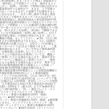
に約1秒短押しする（ピピッと鳴る）登録表示ラ
ン・操作前に上下切替スイッチを 操作するスイ
ださい。短押し（約1秒）で照明の消灯/点灯やエ
電波受信中でも操作がで きます。上下切替ス
のみ）パネルをはずした状態で下記操作すると
に合わせます。・ボタン押し操作で本器と発信
切/入ボタンで操作するタッチパネルをはずすこと
発信器登録なし発信器登録あり発信器登録中/消
録成功/消去成功登録エラー/消去エラー※すべて
示ランプ状態ゆっくりと点滅消灯点滅点滅約2秒
ザー音−−ピピピピーピピピピー※登録エラー/消
は 切/入ボタンを短押し（約1秒）で解除できま
ードにせず登録操作（長押し後に短押し）を行う
信可能な場合）の登録が消去されます。誤って
器の登録」をしてください。●CB1、CC1に関
きますが調光操作はできません。※1）1回路分
照明器具の台数ではなく、LEDランプの灯数をご
Cモータータイプは1台まで接続できます。・ご使
換気扇があります。・センサ付など換気扇内部
いる換気扇には使用しないでください。・バス
ステムとの組み合わせ使用については、機器メ
ご使用いただける場合があります。接続可否や
メーカーにご確認の上ご使用ください。・換気
うなりを発生する場合がありますが、異常では
具/LED電球接続灯数※1電源ユニット内蔵（一
0W未満LED照明最大接続台数12台まで
照明最大接続容量100W電源ユニット別置型高機能ス
接続容量100WLEDユニット電源内蔵型
ットランプ※2GX53CB1、CC11∼9灯CF11∼6灯
）E11口金/E17口金/E26口金（シャンデリア電
に記載のないLED照明・蛍光灯（インバータ照明
入力電流合計1.6A以下突入電流合計250A以下
気扇1∼100Wまで（最大1A）まで※3●操作音ピ
ピー消灯操作時（「切」）適合プレート：スイ
プラスタッチダブルスイッチ（受信器）
トホワイト）希望小売価格30,000円〈税抜〉
グレー）■SWTY2422F（マットベージュ）
トブラック）希望小売価格30,750円〈税抜〉●透明層
りません。リンクプラスタッチスイッチ（親
21W（マットホワイト）希望小売価格20,000円
（マットグレー）■SWTY2421F（マットベージ