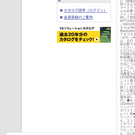
1）3路配
用できませ
マートフ
カタログ請求（ログイン）
ルが必要
スイッチ
会員登録のご案内
押して照
WTY240
／60Hz
ネルは39
Bluet
アダプタま
−10℃∼+
は、点灯
続台数で
ください
ただけな
子回路が
乾燥機な
ーでの適
方法につ
よっては
ません。L
消費電力0
LED照
ニット最大
ラットラン
除く）E1
表に記載
む）入力電
換気扇1∼
式）◆H
LED9924.9
リンクプラ
ホワイト）
レー）新■
ラック）希
ん。リンク
トホワイト
グレー）新
ブラック）
ん。□は