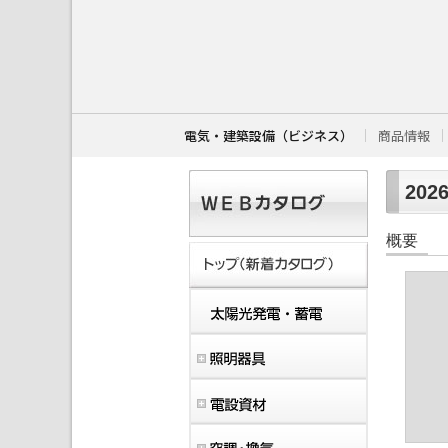
こ
こ
か
ら
本
文
で
す
電気・建築設備（ビジネス）
商品情報
。
202
概要