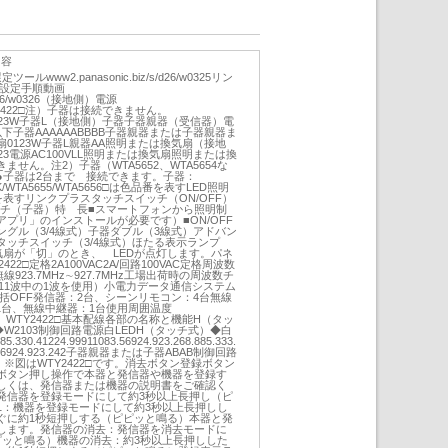
内容
www2.panasonic.biz/s/d26/w0325リン
:設定手順動画
s/d26/w0326（接地側）電源
WTY2422□注）子器は接続できません。
1□0123W子器L（接地側）子器子器親器（受信器）電
m以下子器AAAAAABBBB子器親器または子器親器ま
0123W子器L親器AA照明または換気扇（接地
123電源AC100VLL照明または換気扇照明または換
ません。注2）子器（WTA5652、WTA5654な
●子器は2台まで 接続できます。子器：
□K/WTA5655/WTA5656□は色品番を表すLED照明
表すリンクプラスタッチスイッチ（ON/OFF）
ッチ（子器）特 長■スマートフォンから照明制
プリ」のインストールが必要です）■ON/OFF
グル（3/4線式）子器ダブル（3線式）アドバン
ッチスイッチ（3/4線式）ほたる表示ランプ
気扇が「切」のとき、 LEDが点灯します。パネ
422□定格2A100VAC2A/回路100VAC定格周波数
線923.7MHz∼927.7MHz工場出荷時の周波数チ
全11波中の1波を使用）小電力データ通信システム
能数一括OFF発信器：2台、シーンリモコン：4台無線
：1台、無線中継器：1台使用周囲温度
21□、WTY2422□基本配線各部の名称と機能H（タッ
W2103制御回路電源白LEDH（タッチ式）◆白
85.330.41224.99911083.56924.923.268.885.333.
585.36924.923.242子器親器または子器ABAB制御回路
※図はWTY2422□です。消去ボタン登録ボタン
ボタン押し操作で本器と発信器や機器を登録す
しくは、発信器または機器の説明書をご確認く
発信器を登録モードにして約3秒以上長押し（ピ
1：機器を登録モードにして約3秒以上長押しし
ぐに約1秒短押しする（ピピッと鳴る）本器と発
します。発信器の消去：発信器を消去モードに
ピッと鳴る）機器の消去：約3秒以上長押しした