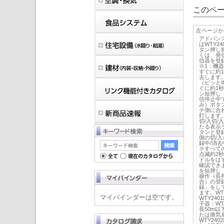
このペー
左ページか
アドバンスシ
はWTY2
タン押し
くは、発
信器を登
※1：機
すぐに約
去します
（ピッと
ぐに約1
ン短押し
信停止中
み）ボタ
チ側に合
灯します
切/入切/
たる表示
タンと登
側の切/
録中/消去
※すべて
点滅約2
ドルをは
確認でき
を短押し
操作（長
合）の登
録」をして
ます。WT
マイバインダーは空です。
WTY24
子器：WTA
長50m以
たは換気扇
WTY24