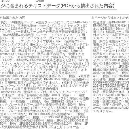
1458
1459
ジに含まれるテキストデータ(PDFから抽出された内容)
ら抽出された内容
右ページから抽出された
×5（長穴）50補修用パーツ ●使用ブレーカについては1448∼1455
埋込形露出形BN06148
照ください。寸法表示単位：mmハンドルロックキャップ（赤）
BN06149181前面
ユニット回路番号ラベル（ブレーカ用）セパレータ（樹脂製）
ホルダ24回路用86mm（
メイン渡りバー新速結アース端子台専用棒圧着端子機器固定バ
紙寸法）補修用パーツ回
A、BKWA型用●JIS協約形ブレーカ （プラグインタイプ）用
付ネジハンドル図面ホル
協約形ブレーカ （プラグインタイプ）用●コンパクトブレーカ用
スカバーブランクキャッ
約形ブレーカ （プラグインタイプ以外）用●JIS協約形ブレー
盤、動力分電盤用■コン
ラグインタイプ以外）用●コンパクトブレーカ用カンタッチブレ
電盤用ブレーカなどのパ
ンパクトブレーカおよび速結アース端子台は適合電線：φ1.6、
ッチアロー盤、 カンタッ
2.6のCu（銅）単線専用です。1.25mm2、2.0mm2、3.5mm2、
盤用キャビネットNE型（
2、8mm2のより線の場合は、専用の棒圧着端子をご使用くださ
使用数キャビネットタテ寸
タッチブレーカ同様の速結端子方式（電線取り外し機能付）
1200mm以上1500mm
4・BB9921・BB9922●BB99231461頁をご参照ください。1460頁
イズBN80136001希望小
ください。●カンタッチブレーカ用●リモコンブレーカ用注）JIS
望小売価格1,060円〈税抜
レーカ（プラグインタイプ）の取り付けは、2段階方式の固定バ
（色：ホワイト）1P用BN5
しています。ブレーカを押し下げた後、必ず固定バネを引き上
BN50245045希望小売価
ーカの固定を確実に行ってください。高さ長さ厚さ寸法
希望小売価格45円〈税抜〉
×700mm×3mmBN55419005希望小売価格2,150円〈税抜〉●回路番
40円〈税抜〉BN5202
路番号1∼60（白地に黒文字）BNM6015002希望小売価格45円
小売価格〈税抜〉4BN8A141
注）専用棒圧着端子以外は使用できません。●取付ネジが別途必
8BN89748002500円12BN
●ニッパーなどで切断してご使用ください。●取付ネジが別途必
20BN89751002740円24B
より線サイズ専用棒圧着端子品番適合機種
32BN8C121001970円34B
m22.0mm2BB9924（絶縁キャップ付）カンタッチブレーカコンパ
数品 番希望小売価格〈税抜〉1
ーカ速結アース端子台希望小売価格1,400円〈税抜〉（一箱価
36BN30157001710円
個入）3.5mm25.5mm2BB9921（絶縁キャップ付）希望小売価格
ンタッチアロー盤コンパ
円〈税抜〉（一箱価格）（20個入）8mm2BB9922（絶縁キャップ
器盤・開閉器盤組替・加
タッチブレーカ速結アース端子台希望小売価格4,500円〈税抜〉
施工・保守・点検時のご
）（20個入）8mm2（2連キャップ入）BB9923（絶縁キャップ
www2.panasonic.bi
パクトブレーカ希望小売価格4,500円〈税抜〉（一箱価格）（端
ておりません。
2連キャップ10個入）BC30308041希望小売価格240円〈税抜〉
8001希望小売価格25円〈税抜〉BC01308041希望小売価格150円
01308042希望小売価格150円〈税抜〉1P用BC01308041希望
50円〈税抜〉2P用BC02308041希望小売価格210円〈税抜〉1P
BN81807003希望小売価格175円〈税抜〉1Pモジュール