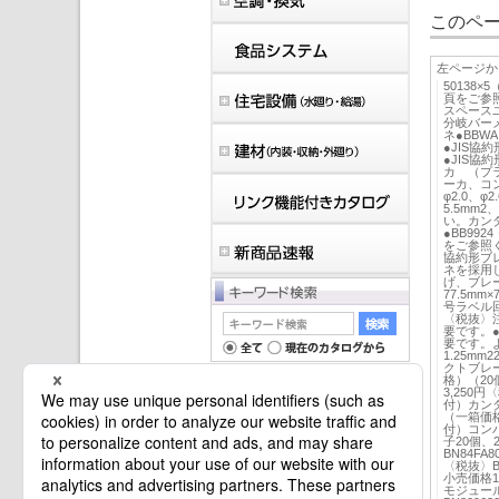
このペー
左ページか
50138
頁をご参
スペース
分岐バー
ネ●BBW
●JIS
●JIS協
カ （プ
ーカ、コ
φ2.0、φ
5.5mm
い。カン
●BB992
をご参照
協約形ブ
ネを採用
げ、ブレ
77.5mm
号ラベル回
〈税抜〉
要です。
要です。
1.25m
クトブレ
格）（20
3,250
付）カン
（一箱価格
付）コン
マイバインダーは空です。
子20個、
BN84FA
〈税抜〉BC
小売価格1
モジュール