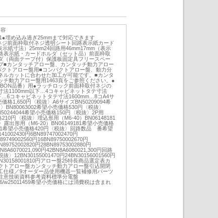
内容
181●埋め込み過ぎ25mmまで対応できます
枠取付ネジ前面枠取付ネジ透明シート回路表示紙カード
表示紙寸法）25mm24回路用46mm17mm（表示
路表示紙・カードホルダ（セット品）前面枠取
ダ（両面テープ付）保護板固定具フリースペー
プ■カンタッチアロー盤、カンタッチ動力アロー
パクトアロー盤用■コンパクトアロー盤、動力分
ネルカットに合わせた加工が可能です。■カンタ
チ動力アロー盤用1463頁をご参照ください。●
BON品番）用●ラッチロック前面枠取付ネジの
法1100mm以下…4コキャビネットタテ寸法
以下…6コキャビネットタテ寸法1600mm…8コA4サ
売価格1,650円〈税抜〉A6サイズBN50209094希
〉BN80063002希望小売価格530円〈税抜〉
0244044希望小売価格150円〈税抜〉2P用
格210円〈税抜〉埋込形用（M6-40）BN06148181
露出形用（M6-20）BN06149181希望小売価格
1001希望小売価格420円〈税抜〉回路数品 番希望
002430円6BN89747002470円
89749002560円16BN89750002670円
N89752002820円28BN89753002880円
N8A6070021,090円42BN8A6080021,300円回路
2BN30155001470円24BN30156001560円
48BN30158001810円アロー盤25特長商品選定表カ
クトアロー盤カンタッチ動力アロー盤引込開閉
工仕様／9オーダー品使用機器一覧補修用パーツ
注意技術資料参考資料標準分電盤
z/s/d26/w25011459希望小売価格には消費税は含まれ