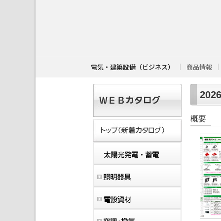
こ
こ
か
ら
本
文
で
す
電気・建築設備（ビジネス）
商品情報
。
202
概要