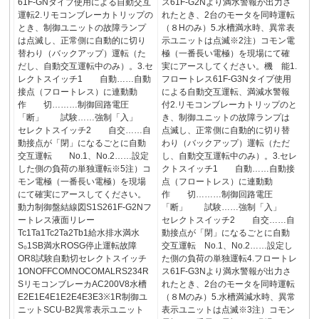
61F-GNタイプ使用による自動交互
ス61F-G2Nより満水警報が出力さ
運転2.リモコンブレーカトリップの
れたとき、2台のモータを同時運転
とき、制御ユニットの故障ランプ
（８Hのみ）5.水槽満水時、異常表
は点滅し、正常側に自動的に切り
示ユニットは点滅※2注）コモン電
替わり（バックアップ）運転（た
極（一番長い電極）を現場にて確
だし、自動交互運転中のみ）。3.セ
実にアースしてください。機 能1.
レクトスイッチ1 自動……自動
フロートレス61F-G3Nタイプ使用
接点（フロートレス）に連動動
による自動交互運転、満減水警報
作 切………制御回路電圧
付2.リモコンブレーカトリップのと
「断」 試験……強制「入」
き、制御ユニットの故障ランプは
セレクトスイッチ2 自交……自
点滅し、正常側に自動的に切り替
動接点が「閉」になるごとに自動
わり（バックアップ）運転（ただ
交互運転 No.1、No.2……設定
し、自動交互運転中のみ）。3.セレ
した側の負荷の単独運転※5注）コ
クトスイッチ1 自動……自動接
モン電極（一番長い電極）を現場
点（フロートレス）に連動動
にて確実にアースしてください。
作 切………制御回路電圧
動力制御盤結線図S1S261F-G2Nフ
「断」 試験……強制「入」
ートレス液面リレー
セレクトスイッチ2 自交……自
Tc1Ta1Tc2Ta2Tb1給水排水満水
動接点が「閉」になるごとに自動
S₀1SB満水ROSG停止運転故障
交互運転 No.1、No.2……設定し
OR8試験自動切セレクトスイッチ
た側の負荷の単独運転4.フロートレ
1ONOFFCOMNOCOMALRS234R
ス61F-G3Nより満水警報が出力さ
SリモコンブレーカAC200V8水槽
れたとき、2台のモータを同時運転
E2E1E4E1E2E4E3E3※1R制御ユ
（８Mのみ）5.水槽満減水時、異常
ニットSCU-B2異常表示ユニット
表示ユニットは点滅※3注）コモン