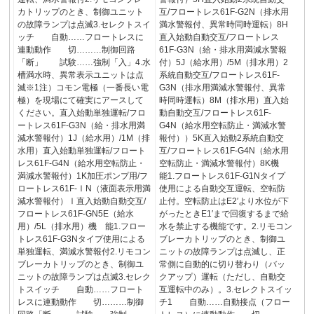
カトリップのとき、制御ユニット
互/フロートレス61F-G2N（排水用
の故障ランプは点滅3.セレクトスイ
満水警報付、異常時同時運転）8H
ッチ 自動……フロートレスに
直入始動自動交互/フロートレス
連動動作 切………制御回路
61F-G3N（給・排水用満減水警報
「断」 試験……強制「入」4.水
付）5J（給水用）/5M（排水用）2
槽満水時、異常表示ユニットは点
系統自動交互/フロートレス61F-
滅※1注）コモン電極（一番長い電
G3N（排水用満減水警報付、異常
極）を現場にて確実にアースして
時同時運転）8M（排水用）直入始
ください。直入始動単独運転/フロ
動自動交互/フロートレス61F-
ートレス61F-G3N（給・排水用満
G4N（給水用空転防止・満減水警
減水警報付）1J（給水用）/1M（排
報付））5K直入始動2系統自動交
水用）直入始動単独運転/フロート
互/フロートレス61F-G4N（給水用
レス61F-G4N（給水用空転防止・
空転防止・満減水警報付）8K機
満減水警報付）1K加圧ポンプ用/フ
能1.フロートレス61F-G1Nタイプ
ロートレス61F-ⅠN（液面表示用満
使用による自動交互運転、空転防
減水警報付）Ⅰ直入始動自動交互/
止付。空転防止はE2′より水位が下
フロートレス61F-GN5E（給水
がったときE1′まで回復するまで給
用）/5L（排水用）機 能1.フロー
水を禁止する機能です。2.リモコン
トレス61F-G3Nタイプ使用による
ブレーカトリップのとき、制御ユ
単独運転、満減水警報付2.リモコン
ニットの故障ランプは点滅し、正
ブレーカトリップのとき、制御ユ
常側に自動的に切り替わり（バッ
ニットの故障ランプは点滅3.セレク
クアップ）運転（ただし、自動交
トスイッチ 自動……フロート
互運転中のみ）。3.セレクトスイッ
レスに連動動作 切………制御
チ1 自動……自動接点（フロー