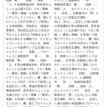
回路「断」 試験……強制
トレス）に連動動作 切………
「入」4.水槽満減水時、異常表示ユ
制御回路電圧「断」 試験……
ニットは点滅※2注）コモン電極
強制「入」 セレクトスイッチ
（一番長い電極）を現場にて確実
2 自交……自動接点が「閉」に
にアースしてください。機 能1.フ
なるごとに自動交互運転
ロートレス61F-G4Nタイプ使用に
No.1、No.2……設定した側の負荷
よる単独運転、空転防止・満減水
の単独運転4.受水槽減水時、異常表
警報付。空転防止はE3より水位が
示ユニットは点滅※1注）コモン電
下がったときE2まで回復するまで
極（一番長い電極）を現場にて確
給水を禁止する機能です。2.リモコ
実にアースしてください。機 能1.
ンブレーカトリップのとき、制御
フロートレス61F-G2Nタイプ使用
ユニットの故障ランプは点滅3.セレ
による自動交互運転、満水警報付2.
クトスイッチ 自動……フロー
リモコンブレーカトリップのと
トレスに連動動作 切………制
き、制御ユニットの故障ランプは
御回路「断」 試験……強制
点滅し、正常側に自動的に切り替
「入」4.受水槽満減水時、異常表示
わり（バックアップ）運転（ただ
ユニットは点滅※3注）コモン電極
し、自動交互運転中のみ）。3.セレ
（一番長い電極）を現場にて確実
クトスイッチ1 自動……自動接
にアースしてください。機 能1.フ
点（フロートレス）に連動動
ロートレス61F-ⅠNタイプ使用によ
作 切………制御回路電圧
る加圧ポンプ用、満減水警報付2.水
「断」 試験……強制「入」
槽満減水時、異常表示ユニットは
セレクトスイッチ2 自交……自
点滅※4注）コモン電極（一番長い
動接点が「閉」になるごとに自動
電極）を現場にて確実にアースし
交互運転 No.1、No.2……設定し
てください。機 能1.フロートレス
た側の負荷の単独運転4.フロートレ