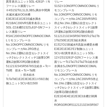
異常表示ユニットSOL-4261F-ⅠN
リレー
フートレス液面リレー
S1S2※1ONOFFCOMNOCOMALリ
※4S1S2TcL1L2L3BS₀満水中間満
モコンブレーカ
水減水減水OO水槽
No.1ONOFFCOMNOCOMALリモ
E3E2E1E1E2E3S減水満水
コンブレーカNo.2AC200VRSRG
R21BAC200VRS異常表示ユニット
停止No.1No.2運転1自交セレクト
SOL-22水槽S1S2S₀61F-GNフート
スイッチ2セレクトスイッチ1故障
レス液面リレー
1R運転2故障2OOR試験自動切
RSAC200VONOFFCOMNOCOMA
51121213234SR56789STc2Ta1Tb
Lリモコンブレーカ
1Tb2S0E1E2E3給水満水
No.1ONOFFCOMNOCOMALリモ
E1′E2′O1SB減水R高架水槽受水槽
コンブレーカNo.2RG停止
E3E2E1E3E2′E1′制御ユニット
No.1No.2運転1自交セレクトスイ
SCU-B2異常表示ユニットSOL-
ッチ2セレクトスイッチ1故障1OR
12※2S1S261F-G2Nフートレス液
運転2故障2OR試験自動切
面リレーTc1Ta1Tc2Ta2Tb1給水排
511213234SR5678S注給水＝Tcー
水満水S₀ONOFFCOMNOCOMAL
Tb間 排水＝TcーTa間
リモコンブレーカ
（ ）排水給水
No.1ONOFFCOMNOCOMALリモ
TcTaTbE1E2E3E3E2E1※5921制
コンブレーカNo.2AC200VRS停止
御ユニットSCU-B21500
No.1No.2運転1自交セレクトスイ
ッチ2セレクトスイッチ1故障1運転
2故障2試験自動切
E2E1E4E4E1E2E3E3水槽1SB満
水
RORGOROR51121213234SR567