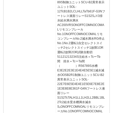
89S制御ユニットSCU-B2異常表示
ユニットSOL-
12TcB1B2LCLHLLTaTb61F-G3Nフ
ートレス液面リレーS1S2S₀※3排
水給水満水満水
AC200VRSONOFFCOMNOCOMA
Lリモコンブレーカ
No.1ONOFFCOMNOCOMALリモ
コンブレーカNo.2減水満水RG停止
No.1No.2運転1自交セレクトスイ
ッチ2セレクトスイッチ1故障1OR
運転2故障2OR試験自動切
51121213234S注給水＝TcーTb
間 排水＝TcーTa間
（ ）R56789S水槽
E3E2E2E3E1E4E4E5E5E1減水減
水OOSB2R1制御ユニットSCU-B2
異常表示ユニットSOL-
22E7E6E5E4E4E1E5E6E7E8E2E
1E3E8E8E361F-G4Nフートレス液
面リレー
S1S2TcTALH1LL1LH2LL2BBL1BL
2Tc2給水受水槽満水減水
S₀ONOFFCOMNOALリモコンブレ
ーカNo.1ONOFFCOMNOCOMAL