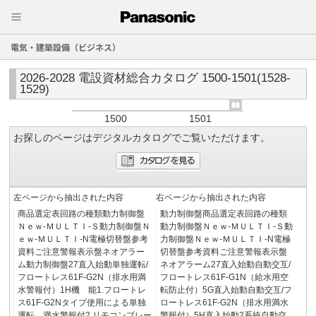
電気・建築設備（ビジネス）
2026-2028 電設資材総合カタログ 1500-1501(1528-
1529)
1500
1501
お探しのページはデジタルカタログでご覧いただけます。
左ページから抽出された内容
右ページから抽出された内容
商品選定表回路の種類動力制御盤
動力制御盤商品選定表回路の種類
Ｎｅｗ-ＭＵＬＴＩ-Ｓ動力制御盤Ｎ
動力制御盤Ｎｅｗ-ＭＵＬＴＩ-Ｓ動
ｅｗ-ＭＵＬＴＩ-N電極切替盤参考
力制御盤Ｎｅｗ-ＭＵＬＴＩ-N電極
資料ご注意警報表示盤ネオアラー
切替盤参考資料ご注意警報表示盤
ム動力制御盤27直入始動単独運転/
ネオアラーム27直入始動自動交互/
フロートレス61F-G2N（排水用満
フロートレス61F-G1N（給水用空
水警報付）1H機 能1.フロートレ
転防止付）5G直入始動自動交互/フ
ス61F-G2Nタイプ使用による単独
ロートレス61F-G2N（排水用満水
運転、満水警報付2.リモコンブレー
警報付）5H直入始動2系統自動交