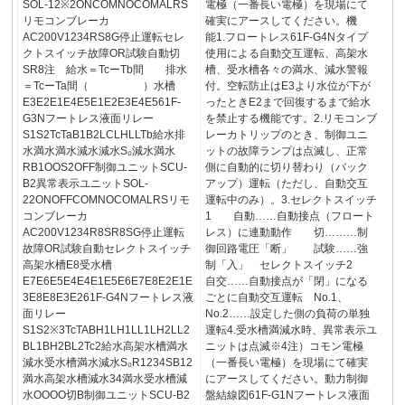
SOL-12※2ONCOMNOCOMALRS
電極（一番長い電極）を現場にて
リモコンブレーカ
確実にアースしてください。機
AC200V1234RS8G停止運転セレ
能1.フロートレス61F-G4Nタイプ
クトスイッチ故障OR試験自動切
使用による自動交互運転、高架水
SR8注 給水＝TcーTb間 排水
槽、受水槽各々の満水、減水警報
＝TcーTa間（ ）水槽
付。空転防止はE3より水位が下が
E3E2E1E4E5E1E2E3E4E561F-
ったときE2まで回復するまで給水
G3Nフートレス液面リレー
を禁止する機能です。2.リモコンブ
S1S2TcTaB1B2LCLHLLTb給水排
レーカトリップのとき、制御ユニ
水満水満水減水減水S₀減水満水
ットの故障ランプは点滅し、正常
RB1OOS2OFF制御ユニットSCU-
側に自動的に切り替わり（バック
B2異常表示ユニットSOL-
アップ）運転（ただし、自動交互
22ONOFFCOMNOCOMALRSリモ
運転中のみ）。3.セレクトスイッチ
コンブレーカ
1 自動……自動接点（フロート
AC200V1234R8SR8SG停止運転
レス）に連動動作 切………制
故障OR試験自動セレクトスイッチ
御回路電圧「断」 試験……強
高架水槽E8受水槽
制「入」 セレクトスイッチ2
E7E6E5E4E4E1E5E6E7E8E2E1E
自交……自動接点が「閉」になる
3E8E8E3E261F-G4Nフートレス液
ごとに自動交互運転 No.1、
面リレー
No.2……設定した側の負荷の単独
S1S2※3TcTABH1LH1LL1LH2LL2
運転4.受水槽満減水時、異常表示ユ
BL1BH2BL2Tc2給水高架水槽満水
ニットは点滅※4注）コモン電極
減水受水槽満水減水S₀R1234SB12
（一番長い電極）を現場にて確実
満水高架水槽減水34満水受水槽減
にアースしてください。動力制御
水OOOO切B制御ユニットSCU-B2
盤結線図61F-G1Nフートレス液面