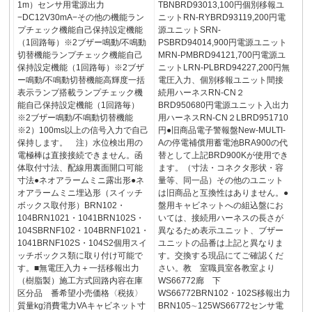
1m）センサ用電源出力
TBNBRD93013,100円個別移報ユ
−DC12V30mA−その他の機能ラン
ニットRN-RYBRD93119,200円電
プチェック機能自己保持設定機能
源ユニットSRN-
（1回路毎）※2ブザー鳴動/不鳴動
PSBRD94014,900円電源ユニット
切替機能ランプチェック機能自己
MRN-PMBRD94121,700円電源ユ
保持設定機能（1回路毎）※2ブザ
ニットLRN-PLBRD94227,200円無
ー鳴動/不鳴動切替機能高輝度一括
電圧入力、個別移報ユニット間接
表示ランプ搭載ランプチェック機
続用ハーネスRN-CN２
能自己保持設定機能（1回路毎）
BRD950680円電源ユニット入出力
※2ブザー鳴動/不鳴動切替機能
用ハーネスRN-CN２LBRD951710
※2）100ms以上の信号入力で自己
円●旧商品電子警報盤New-MULTI-
保持します。 注）水位検出用の
Aの停電補償用蓄電池BRA900の代
電極棒は直接接続できません。函
替として上記BRD900Kが使用でき
体取付寸法、配線用裏面開口可能
ます。（寸法・コネクタ形状・容
寸法●ネオアラームミニ露出形●ネ
量等、同一品）その他のユニット
オアラームミニ埋込形（スイッチ
は旧商品と互換性はありません。●
ボックス取付形）BRN102・
盤用キャビネットへの組込盤にお
104BRN1021・1041BRN102S・
いては、接続用ハーネスの長さが
104SBRNF102・104BRNF1021・
異なるため表示ユニット、ブザー
1041BRNF102S・104S2個用スイ
ユニットの品番は上記と異なりま
ッチボックス類に取り付け可能で
す。交換する現品にてご確認くだ
す。■無電圧入力＋一括移報出力
さい。教 室職員室各教室より
（樹脂製）施工方式回路内容在庫
WS66772廊 下
区分品 番希望小売価格〈税抜〉
WS66772BRN102・102S移報出力
質量kg消費電力VAキャビネット寸
BRN105∼125WS66772センサ電