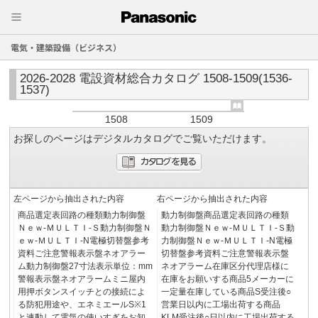
電気・建築設備（ビジネス）
2026-2028 電設資材総合カタログ 1508-1509(1536-
1537)
1508
1509
お探しのページはデジタルカタログでご覧いただけます。
左ページから抽出された内容
右ページから抽出された内容
商品選定表回路の種類動力制御盤
動力制御盤商品選定表回路の種類
Ｎｅｗ-ＭＵＬＴＩ-Ｓ動力制御盤Ｎ
動力制御盤Ｎｅｗ-ＭＵＬＴＩ-Ｓ動
ｅｗ-ＭＵＬＴＩ-N電極切替盤参考
力制御盤Ｎｅｗ-ＭＵＬＴＩ-N電極
資料ご注意警報表示盤ネオアラー
切替盤参考資料ご注意警報表示盤
ム動力制御盤27寸法表示単位：mm
ネオアラーム在庫区分代理店様に
警報表示盤ネオアラームミニ屋内
在庫をお願いする商品5メーカーに
用押ボタンスイッチとの接続によ
一定量在庫している商品S受注後○
る防犯用途や、エネミエールS※1
営業日以内に工場出荷する商品
と連動して電気の使いすぎをお知
KLM受注後○日以内に工場出荷する