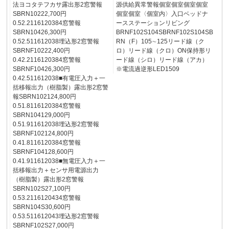
法ヨコタテフカサ露出形2窓警報
源供給異常警報個室個室個室個室
SBRN10222,700円
個室個室〈個室内〉入口ベッドナ
0.52.2116120384窓警報
ースステーションリビング
SBRN10426,300円
BRNF102S104SBRNF102S104SB
0.52.511612038埋込形2窓警報
RN（F）105∼125リード線（ク
SBRNF10222,400円
ロ）リード線（クロ）ON保持形リ
0.42.2116120384窓警報
ード線（シロ）リード線（アカ）
SBRNF10426,300円
※電流過逆形LED1509
0.42.511612038■有電圧入力＋一
括移報出力（樹脂製）露出形2窓警
報SBRN102124,800円
0.51.8116120384窓警報
SBRN104129,000円
0.51.911612038埋込形2窓警報
SBRNF102124,800円
0.41.8116120384窓警報
SBRNF104128,600円
0.41.911612038■無電圧入力＋一
括移報出力＋センサ用電源出力
（樹脂製）露出形2窓警報
SBRN102S27,100円
0.53.2116120434窓警報
SBRN104S30,600円
0.53.511612043埋込形2窓警報
SBRNF102S27,000円