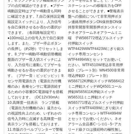
す。6.ランプチェック機能表示ラン
ブザーを停止することで、ナース
プの点灯確認ができます。●ブザー
ステーションへの移報出力をOFF
鳴動設定時はブザー鳴動音も同時
させることができます。■警報表示
に確認できます。7.自己保持設定機
盤への接続について非常用押ボタ
能設定スイッチにより、入力信号
ン連絡用押ボタンON保持形ON保
を自己保持させるか否かの選択が
持形常開形常開形押ボタンスイッ
できます。（各回路毎設定可）
チネオアラームネオアラームミニ
●100ms以上の信号入力で自己保持
端 子WS66772埋込プルスイッチ
します。また、ブザー停止ボタン
付押釦スイッチ
の長押し（約2秒）でリセットしま
WTF4429WWTF4423Wにぎり釦ス
す。8.ブザー鳴動/不鳴動切替機能
イッチ専用コンセント
盤面のブザー音入切スイッチによ
WTF44994Wとセットでお使いく
り、入力信号に連動してブザーを
ださい。WTF4510W埋込非常用押
鳴動させるか否かの選択ができま
釦D（プレート別）WN4500非常用
す。（ブザー音：ピッピッピッ）9.
埋込押釦D（プレート別）
センサ用電源出力（電源出力付機
WS66712K押釦スイッチWS66412
種のみ）各種センサに電源供給す
ミニ押釦スイッチWQ4501コール
るための小容量DC電源端子を搭載
押釦WS65611K押釦スイッチ
しております。（DC12V30mA）
WS65311ミニ押釦スイッチ
10.高輝度一括表示 ランプ搭載
WS65771埋込プルスイッチ付押釦
（電源出力付機種のみ）遠方から
スイッチWTF4409Wにぎり釦スイ
の視認性向上のため、いずれかの
ッチ専用コンセントWTF44994W
信号入力時に点滅する高輝度一括
とセットでお使いください。ネオ
表示ランプを搭載しております。
アラーム全品番C−シロ1∼5−アカ
11.市販のラベルプリンターで警報
リード線クロは接続時の極性無し