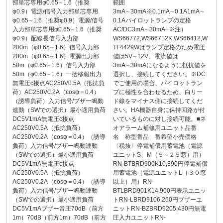
部単芯専用φ0.65∼1.6（推奨
範囲
φ0.9）電源/信号入力部単芯専用
3mA∼30mA※0.1mA∼0.1A1mA∼
φ0.65∼1.6（推奨φ0.9）電源/信号
0.1Aパイロットランプの定格
入力部単芯専用φ0.65∼1.6（推奨
AC/DC3mA∼30mA−※注）
φ0.9）配線長信号入力部
WS66772,WS66712K,WS66412,W
200m（φ0.65∼1.6）信号入力部
TF4429Wはランプ定格のため電圧
200m（φ0.65∼1.6）電源出力部
値は5V∼12V、電流値は
50m（φ0.65∼1.6）信号入力部
3mA∼30mAになるように抵抗値を
50m（φ0.65∼1.6）一括移報出力
選択し、接続してください。※DC
無電圧c接点AC250V0.5A（抵抗負
でご使用の場合、パイロットラン
荷）AC250V0.2A（cosφ＝0.4）
プに極性を合わせるため、白リー
（誘導負荷）入力信号/ブザー鳴動
ド線をマイナス側に接続してくだ
連動（SWでの選択）最小適用負荷
さい。HA機器自身に保持回路が付
DC5V1mA無電圧c接点
いているものに対し接続可能。■ネ
AC250V0.5A（抵抗負荷）
オアラーム補修用ユニット品番
AC250V0.2A（cosφ＝0.4）（誘導
名 称型番品 番希望小売価格
負荷）入力信号/ブザー鳴動連動
〈税抜〉停電補償用蓄電池（電源
（SWでの選択）最小適用負荷
ユニットS、M（５∼２５窓）用）
DC5V1mA無電圧c接点
RN-BTBRD900K10,890円停電補償
AC250V0.5A（抵抗負荷）
用蓄電池（電源ユニットL（３０窓
AC250V0.2A（cosφ＝0.4）（誘導
以上）用）RN-
負荷）入力信号/ブザー鳴動連動
BTLBRD901K14,900円表示ユニッ
（SWでの選択）最小適用負荷
トRN-LBRD9106,250円ブザーユ
DC5V1mAブザー音圧70dB（前方
ニットRN-BZBRD9205,430円無電
1m）70dB（前方1m）70dB（前方
圧入力ユニットRN-