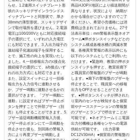
らせ。1.2連用スイッチプレート形
商品HJOP※地区により積送期間が
状のスッキリデザインラウンドス
異なります。状況により 納期が
イッチプレートと同形状で、厚さ
かかる場合がございますのでご了
38mmの薄型形状。スッキリデザイ
承ください。希望小売価格には消
ンで取付場所を選びません。2.電源
費税は含まれておりません。27寸
電圧は100/200Vともに対応接続端
法表示単位：mm警報表示盤ネオア
子の選択にて、いずれの入力電圧
ラーム■押ボタンスイッチなどとの
にも対応できます。3.入出力端子の
システム構成各種水槽の満減水警
速結端子化速結端子を採用するこ
報、各種異常警報の表示以外にも
とで、施工性の向上を実現いたし
以下のシステムとしてご利用いた
ました。4.一括移報出力のc接点化
だけます。●緊急時、教室の押ボタ
接続端子の選択にて、a/b接点いず
ンスイッチを押すと、教室前廊下
れの出力方式にも対応できます。
と職員室の警報盤のブザーが鳴動
また、設定スイッチにより一括移
します。●廊下の警報盤のブザーを
報出力を入力信号に連動させる
停止することで、職員室への移報
か、ブザー鳴動に連動させるかの
出力をOFFさせることができま
選択ができます。「ブザー鳴動に
す。●押ボタンスイッチが押された
連動」に設定すればブザー停止ボ
り室内のセンサが検知すると個室
タンを押すことで外部ブザー（別
前やナースステーションの警報盤
売）も停止することができます。5.
のブザーとランプで呼出すことが
ブザー追従鳴動機能警報入力後、
可能です。●ネオアラームミニ電源
ブザー停止ボタンにて一旦鳴動を
出力付機種は各種センサへの電源
停止させた後も、別回路の警報入
供給が可能です。（出力容量
力により再度ブザーが鳴動しま
DC12V30mA）●個室前の警報盤の