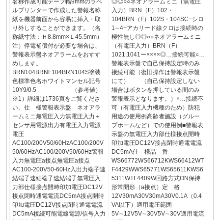
名称作成可能テープ幅9mmのラベ
◎◎○○ネオアラームミニ（無電圧
ルプリンターで作成した警報名称
入力）BRN（F）102・
紙を機器前面から容易に挿入・取
104BRN（F）102S・104SC−シロ
り外しすることができます。（名
1∼4−アカリード線クロは接続時の
称紙寸法：Ｈ8.8mm×Ｌ45.5mm）
極性無し◎◎○○ネオアラームミニ
注）停電補償付が必要な場合は、
（有電圧入力）BRN（F）
警報表示盤ネオアラームをおすす
1021,1041ー××××◎…接続可能○…
めします。
警報表示盤で自己保持設定時のみ
BRN104BRNF104BRN104S塗装
接続可能（復旧操作は警報表示盤
色標準色名ホワイトマンセル記号
にて） （自己保持設定しない
10Y9/0.5 （参考値）
場合はボタンを押している間のみ
※1）詳細は1736頁をご覧くださ
警報表示となります。）×…接続不
い。仕 様警報表示盤 ネオアラ
可（有電圧入力機種のため）防犯
ームミニ無電圧入力無電圧入力＋
用途の使用例高齢者施設（グルー
センサ用電源出力有電圧入力電源
プホームなど）での使用例■警報表
電圧
示盤の無電圧入力部仕様接点開時
AC100/200V50/60HzAC100/200V
印加電圧DC12V接点閉時通電電流
50/60HzAC100/200V50/60Hz警報
DC5mA仕 様品 番
入力無電圧a接点無電圧a接点
WS66772WS66712KWS66412WT
AC100-200V50-60Hz入出力端子速
F4429WWS65771WS65611KWS6
結端子速結端子速結端子無電圧入
5311WTF4409W回路方式ON保持
力部仕様接点開時印加電圧DC12V
形常開形（a接点）定 格
接点閉時通電電流DC5mA接点開時
12V30mA30V30mA30V0.1A（0.4
印加電圧DC12V接点閉時通電電流
VA以下）適用電圧範囲
DC5mA̶接続可能電線電源/信号入力
5V∼12V5V∼30V5V∼30V適用電流