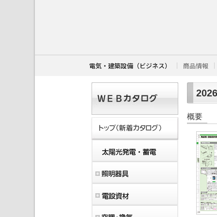
こ
こ
か
ら
本
文
で
す
電気・建築設備（ビジネス）
商品情報
。
202
概要