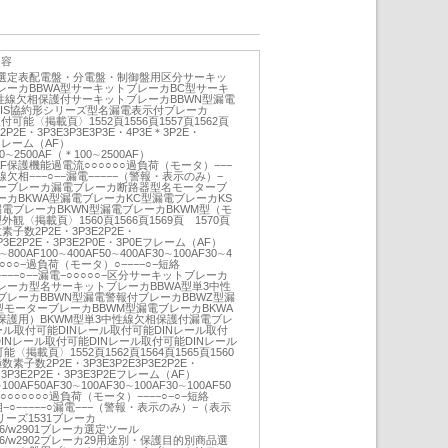
内容
選定表配電盤・分電盤・制御盤用区分サーキッ
ーカBBWA型サーキットブレーカBC型サーキ
性線欠相保護付サーキットブレーカBBWN型漏電
JIS協約形シリーズ型名漏電表示付ブレーカ
付可能〈掲載頁〉1552頁1556頁1557頁1562頁
P2E・3P3E3P3E3P3E・4P3E＊3P2E・
Eフレーム（AF）
00∼2500AF（＊100∼2500AF）
F50AF保護機能過電流○○○○○○過負荷（モータ）−−−
性線欠相−−−○−−漏電−−−−−（警報・表示のみ）−
ーブレーカ漏電ブレーカ断路器型名モーターブ
ーカBKWA型漏電ブレーカKC型漏電ブレーカKS
電ブレーカBKWN型漏電ブレーカBKWM型（モ
外観〈掲載頁〉1560頁1566頁1569頁 1570頁
数素子数2P2E・3P3E2P2E・
・3P3E2P2E・3P3E2P0E・3P0Eフレーム（AF）
0∼800AF100∼400AF50∼400AF30∼100AF30∼4
○○○−過負荷（モータ）○−−−−○−短絡
−−−−○−−漏電−○○○○○−区分サーキットブレーカ
レーカ型名サーキットブレーカBBWA型単3中性
レーカBBWN型漏電警報付ブレーカBBWZ型漏
型モーターブレーカBBWM型漏電ブレーカBKWA
保護用）BKWM型単3中性線欠相保護付漏電ブレ
ール取付可能DINレール取付可能DINレール取付
INレール取付可能DINレール取付可能DINレール
掲載頁〉1552頁1562頁1564頁1565頁1560
極数素子数2P2E・3P3E3P2E3P3E2P2E・
E・3P3E2P2E・3P3E3P2Eフレーム（AF）
100AF50AF30∼100AF30∼100AF30∼100AF50
○○○○○○○過負荷（モータ）−−−−○−○−短絡
相−○−−−−−○漏電−−−（警報・表示のみ）−（表示
リーズ1531ブレーカ
/s/d26/w2901ブレーカ選定ツール
z/s/d26/w2902ブレーカ29用途別・保護目的別商品選