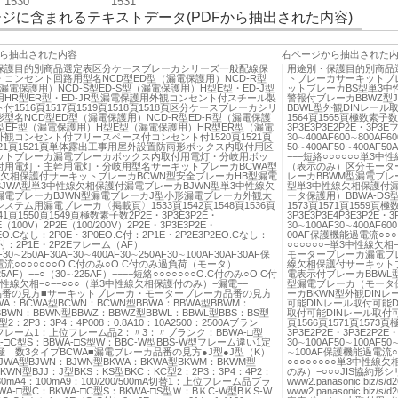
1530
1531
ジに含まれるテキストデータ(PDFから抽出された内容)
ら抽出された内容
右ページから抽出された
保護目的別商品選定表区分ケースブレーカシリーズ一般配線保
用途別・保護目的別商品
コンセント回路用型名NCD型ED型（漏電保護用）NCD-R型
トブレーカサーキットブレ
（漏電保護用）NCD-S型ED-S型（漏電保護用）H型E型・ED-J型
ットブレーカBS型単3中
HR型ER型・ED-JR型漏電保護用外観コンセント付スチール製
警報付ブレーカBBWZ型
付1516頁1517頁1519頁1518頁1518頁区分ケースブレーカシリ
BBWL型外観DINレール取
型名NCD型ED型（漏電保護用）NCD-R型ED-R型（漏電保護
1564頁1565頁極数素子数2
型EF型（漏電保護用）H型E型（漏電保護用）HR型ER型（漏電
3P3E3P3E2P2E・3P3
観コンセント付フリースペース付コンセント付1520頁1521頁
30∼400AF600∼800AF6
1521頁1521頁単体露出工事用屋外設置防雨形ボックス内取付用区
50∼400AF50∼400A
ットブレーカ漏電ブレーカボックス内取付用電灯・分岐用ボッ
−−−短絡○○○○○○単3中
付用電灯・主幹用電灯・分岐用型名サーキットブレーカBCWA型
（表示のみ）区分モータ
線欠相保護付サーキットブレーカBCWN型安全ブレーカHB型漏電
レーカBBWM型漏電ブレ
JWA型単3中性線欠相保護付漏電ブレーカBJWN型単3中性線欠
型単3中性線欠相保護付漏
漏電ブレーカBJWN型漏電ブレーカJ型小形漏電ブレーカ外観太
ータ保護用）BBWA-DS型
ステム用漏電ブレーカ〈掲載頁〉1533頁1542頁1548頁1536頁
1573頁1571頁1559頁極
541頁1550頁1549頁極数素子数2P2E・3P3E3P2E・
3P3E3P3E4P3E3P2E
E（100V）2P2E（100/200V）2P2E・3P3E3P2E・
30∼100AF30∼400AF60
3EO.Cなし：2P0E・3P0EO.C付：2P1E・2P2E3P2EO.Cなし：
00AF保護機能過電流○○○
C付：2P1E・2P2Eフレーム（AF）
○○○○○○−単3中性線欠相
F30∼250AF30AF30∼400AF30∼250AF30∼100AF30AF30AF保
モーターブレーカ漏電ブ
流○○○○○○○O.C付のみ○O.C付のみ過負荷（モータ）
線欠相保護付サーキットブ
25AF）−−○（30∼225AF）−−−−短絡○○○○○○○O.C付のみ○O.C付
電表示付ブレーカBBWL
性線欠相−○−−○○○（単3中性線欠相保護付のみ）−漏電−−
型漏電ブレーカ（モータ
○○品番の見方■サーキットブレーカ・モーターブレーカ品番の見方
ーカBKWN型外観DINレ
WA：BCWA型BCWN：BCWN型BBWA：BBWA型BBWM：
可能DINレール取付可能D
BWN：BBWN型BBWZ：BBWZ型BBWL：BBWL型BBS：BS型
取付可能DINレール取付可能〈
型2：2P3：3P4：4P008：0.8A10：10A2500：2500Aブラン
頁1566頁1571頁1573頁
レーム1：上位フレーム品2：〃3：〃ブランク：BBWA-□型
3P3E2P2E・3P3E2P2
A-□C型S：BBWA-□S型W：BBC-W型BBS-W型フレーム違い1定
30∼100AF50∼100AF50∼
極 数3タイプBCWA■漏電ブレーカ品番の見方●J型●J型（K）
∼100AF保護機能過電流○
BJWA型BJWN：BJWN型BKWA：BKWA型BKWM：BKWM型
○○○○○○○○単3中性線欠
KWN型BJJ：J型BKS：KS型BKC：KC型2：2P3：3P4：4P2：
のみ）−○○○JIS協約形シ
30mA4：100mA9：100/200/500mA切替1：上位フレーム品ブラ
www2.panasonic.biz
A-□型C：BKWA-□C型S：BKWA-□S型Ｗ：BＫC-W型BＫS-W
www2.panasonic.bi