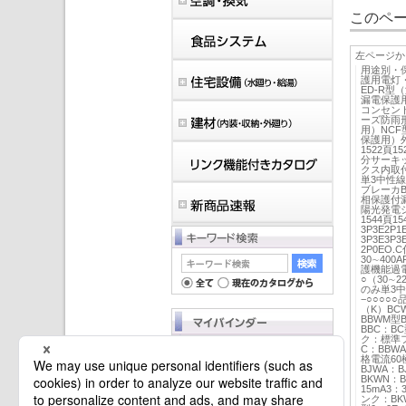
このペー
左ページか
用途別・
護用電灯・
ED-R型
漏電保護用
コンセント
ーズ防雨形
用）NCF
保護用）外
1522頁
分サーキ
クス内取
単3中性
ブレーカB
相保護付
陽光発電シ
1544頁1
3P3E2P1
3P3E3P
2P0EO.
30∼400A
護機能過電
○（30∼2
のみ単3中
−○○○
（K）BC
BBWM型B
BBC：BC
ク：標準フ
C：BBW
マイバインダーは空です。
格電流60
BJWA：
BKWN：B
15mA3：
ンク：BKW