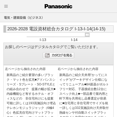
電気・建築設備（ビジネス）
2026-2028 電設資材総合カタログ I-13-I-14(14-15)
I-13
I-14
お探しのページはデジタルカタログでご覧いただけます。
左ページから抽出された内容
右ページから抽出された内容
新商品のご紹介要望の多いブラッ
新商品のご紹介天井用“かってにス
ク・マット色を拡充■アドバンスシ
イッチ”がアーキデザイン仕様にな
リーズ・Sプレート・SO-STYLEと
ってリニューアル■8A親器がボルト
の組み合わせで 提案の幅が拡大■
フリー対応、子器接続台数12台に
内線機能など有するホテル・オフ
スペック向上■一部品番で屋内用と
ィスなどの 非住宅向けにも提案
軒下用を共用化し品番選定が容易
可能に詳しくは193頁施設向け埋込
に■住宅用と非住宅用でサイズを統
テレホンモジュラジャック（6極4
一詳しくは332頁施設向け天井取付
心）色拡充住宅向けマットブラッ
熱線センサ付自動スイッチブラッ