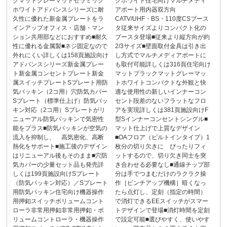
クマットグレーマットセラミック
クホワイト住宅向けマルチメディ
ホワイトアドバンスシリーズに耐
アポート用内器双方向
久性に優れた新金属プレートをラ
CATV/UHF・BS・110度CSブース
インアップオフィス・店舗・マン
タ従来サイズよりコンパクト化の
ション共用部などにおすすめ■耐久
ブースタ登場■従来より縦方向が約
性に優れる金属製■ネジ固定なので
2/3サイズ■壁面取付金具は引き出
外れにくい詳しくは158頁施設向け
し方式でマルチメディアポートに
アドバンスシリーズ新金属プレー
も取付可能詳しくは316頁住宅向け
ト新金属コンセントプレート新金
マットブラックマットグレーマッ
属スイッチプレートSプレート用防
トホワイトコンパクトな外観と快
気パッキン（2コ用）穴防気カバー
適な使用性の新しいインナーコン
Sプレート（標準仕上げ）防気パッ
セント段差のないフラットなフロ
キン対応（2コ用）Sプレートがリ
アを実現詳しくは381頁施設向けF
ニューアル防気パッキンで気密性
型Sインナーコンセントシングル■
能をプラス■防気パッキンが空気の
マット仕上げで上質なデザイン
流入を抑制し、 高気密化、高断
■OAフロア（ビルトインタイプ）1
熱化をサポート■施工後のデザイン
枚分の切り欠きに ぴったりフィ
はリニューアル後もそのまま■穴防
ットするので、切り欠き同士を突
気カバーの少量セット品も発売詳
き合わせる必要なし■通線チップ部
しくは199頁施設向けSプレート
分は手でつまむだけのラクラク操
（防気パッキン対応）／Sプレート
作［ピンチアップ機構］暗くなっ
用防気パッキン住宅向け機器操作
たら点灯し、定刻（指定の時間）
用押釦スイッチボリュームコント
で消灯できるEEスイッチがスマー
ローラ非常用押釦非常用押釦・ボ
トデザインで登場■消灯時間を定刻
リュームコントローラ・機器操作
で設定可能■選びやすく、使いやす