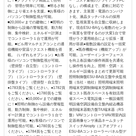
に！■グラフィック画面上で照明
∼「コスト重視のクライアントPC
の 管理が簡単に可能。■明るさ制
なし」の構成まで、柔軟に対応で
御により省エネを支援。■お客様の
きます。主装置・電源のコンパク
パソコンで制御監視が可能。
ト化、液晶タッチパネルの採用
■20,000㎡までの建物に！■照明の
で、監視装置を自立盤に収納しま
制御から設備の警報監視、動力制
す。現在ESU-BAなら複数のセンタ
御、集中検針、エネルギー計測ま
ー装置を管理するのが大変1台で管
でコントローラ１台で運用が可
理がラク運用統合により拡張・運
能。■ビル用マルチエアコンとの通
用が容易●複数設備の設定を一括変
信機能や室温リクエスト機能を搭
更。●既存機能+α（機能アップ）が
載。（いずれもオプション）■お客
可能。ユーザーインターフェース
様のパソコンで制御監視が可能。
を向上各設備の操作画面を共通化
（壁掛型・自立型）（コントロー
し操作性を向上。照明・空調・エ
ラタイプ）（コントローラタイ
ネルギー設備をまとめて更新可能
プ）（コントローラタイプ）（壁
照明制御盤ESU-BA自立盤中央監視
掛盤タイプ）（壁掛型・自立型）
盤（当社・他社）照明用端末照明
●1783頁をご覧ください。●1782頁
用端末空調制御端末空調制御端末
をご覧ください。●1780頁をご覧
省コスト既存スペースを有効活用
ください。■10,000㎡までの建物
省スペース電気設備・一般設備照
に！■照明の制御から設備の警報監
明設備空調設備自立盤内組込機器
視、動力制御、集中検針、エネル
個別端末器動力盤T/U端末器（RS
ギー計測までコントローラ１台で
盤）VAVコントローラVAV用室内設
運用が可能。■お客様のパソコンで
定器画像センサ液晶ネームタッチ
制御監視が可能。●1780頁をご覧
スイッチAiropty（エアオプティ）
ください。●1784頁をご覧くださ
ESU-BAコントローラーパネル型デ