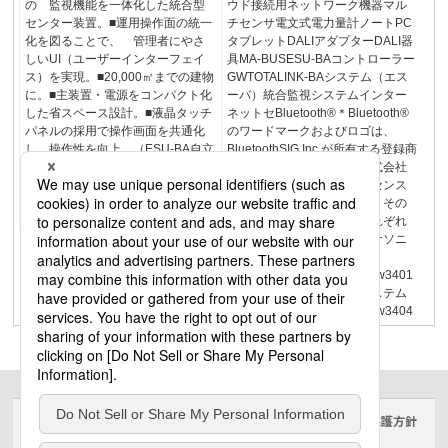
の 監視機能を一体化した統合型
ウド接続用ネットワーク機器マル
センター装置。■運用操作面の統一
チセンサ電文式電力量計ノートPC
化を図ることで、 管理者にやさ
タブレットDALIアダプターDALI器
しいUI（ユーザーインターフェイ
具MA-BUSESU-BAコントローラー
ス）を実現。■20,000㎡までの建物
GWTOTALINK-BAシステム（エス
に。■主装置・電源をコンパクト化
ーバ）統合監視システムインター
した省スペース設計。■液晶タッチ
ネットセBluetooth®＊Bluetooth®
パネルの採用で操作画面を共通化
のワードマークおよびロゴは、
し、操作性を向上。（ESU-BA自立
BluetoothSIG,Inc.が所有する登録商
盤タイプ）●1779頁をご覧くださ
標であり、パナソニック株式会社
い。中央監視設備と照明制御設備
は、これらのマークをライセンス
を統合！自立盤タイプもご用意リ
に基づいて使用しています。その
ニューアルにもおすすめ
他の商標および商号は、それぞれ
の所有者に帰属します。パナソニ
ックのBAシステム
www2.panasonic.biz/s/d26/w3401
パナソニックの照明制御システム
www2.panasonic.biz/s/d26/w3404
サイトのご利用にあたって
クッキーポリシー
個人情報保護方針