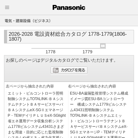
電気・建築設備（ビジネス）
2026-2028 電設資材総合カタログ 1778-1779(1806-
1807)
1778
1779
お探しのページはデジタルカタログでご覧いただけます。
左ページから抽出された内容
右ページから抽出された内容
エミット・ビルコントローラ照明
ESU-BA遠隔監視管理システム構成
制御システムTOTALINK-ＢＡシス
イメージ図ESU-BAコントローラ
テムテナントＢＡサービスサーバ
ー 構成システム1779ビルシステ
ＢＡシステムeX-SGⅡエマネージ
ム43431照明制御システム
P・TEMデイリＰＬＵＳeX-SGlight
TOTALINK-ＢＡシステムエミッ
省エネ運用データ収集分析システ
ト・ビルコントローラテナントＢ
ム1778ビルシステム43431さまざ
ＡサービスサーバＢＡシステムeX-
まな用途・目的に応じた監視制御
SGⅡエマネージP・TEMデイリＰ
システムや省エネ・省力化支援シ
ＬＵＳeX-SGlight省エネ運用デー