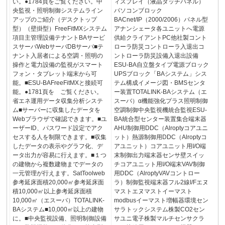
い。●1784頁をご覧ください。中
ィスプレイ（液晶タッチパネル）
央監視・照明制御システムライン
パソコンブロック
アップのご紹介（デスクトップ
BACnet/IP（2000/2006）パネル型
型）（壁掛型）FreeFitMXシステム
アナンシェータ各ユニットへ電源
項目主管理設備テナントBAサービ
供給クライアントPC他社製コント
スサーバWebサーバDBサーバ■テ
ローラ防災コントローラ入退出コ
ナント入居者による空調・照明の
ントローラ防災設備入退出設備
操作と電力設備の監視がスマート
ESU-BA自立盤タイプ電源ブロック
フォン・タブレット端末から可
UPSブロック「BAシステム」シス
能。■ESU-BAFreeFitMXと接続可
テム構成イメージ図・BMSセンタ
能。●1781頁を ご覧ください。
ー装置TOTALINK-BAシステム（エ
省エネ運用データ収集分析システ
スーバ）α機能強化プラス照明制御
ム■サーバーに収集したデータを
空調制御中央監視機統合監視ESU-
Webブラウザで確認できます。■ユ
BA統合型センター装置集合端末器
ーザーID、パスワード設定でアク
AHU制御用DDC（Alroptyコアユニ
セスする人を制限できます。■収集
ット）熱源制御用DDC（Alroptyコ
したデータの表示やグラフ化、デ
アユニット）コアユニット用I/O端
ータ出力が容易に行えます。■１つ
末制御出力端末器センサ壁スイッ
の建物から複数建物までデータの
チコアユニット用I/O端末VAV制御
一元管理が行えます。SatToolweb
用DDC（AlroptyVAVコントロー
参考延床面積20,000㎡参考延床面
ラ）制御監視端末器フル2線I/Fエヌ
積10,000㎡以上参考延床面積
マストエヌマストイーマスト
10,000㎡（エスーバ）TOTALINK-
modbusイーマスト増幅器環境セン
BAシステム■10,000㎡以上の建物
サラトックシステム株製CO2セン
に。■中央監視設備、照明制御設備
サユニ電子株製マルチセンサクラ