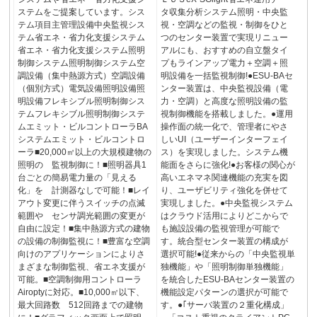
ステムをご提案しています。シス
タ収集分析システム照明・中央監
テム項目主管理設備中央監視シス
視・空調などの監視・制御をひと
テム省エネ・省力化支援システム
つのセンター装置で実現リニュー
省エネ・省力化支援システム照明
アルにも、おすすめの自立盤タイ
制御システム照明制御システム空
プもラインアップ電力＋空調＋照
調設備（集中熱源方式）空調設備
明設備を一括監視制御!●ESU-BAセ
（個別方式）電気設備照明設備照
ンター装置は、中央監視設備（電
明設備フレキシブル照明制御シス
力・空調）と高度な照明設備の監
テムフレキシブル照明制御システ
視制御機能を搭載しました。●運用
ムエミット・ビルコントローラBA
操作面の統一化で、管理者にやさ
システムエミット・ビルコントロ
しいUI（ユーザーインターフェイ
ーラ■20,000㎡以上の大規模建物の
ス）を実現しました。システム機
照明の 監視制御に！■照明器具1
能面をさらに強化!●お客様の関心が
台ごとの簡易電力量の「見える
高いエネマネ関連機能の充実を図
化」を 計測器なしで可能！■レイ
り、ユーザビリティ強化を併せて
アウト変更に伴うスイッチの点滅
実現しました。●中央監視システム
範囲や センサ調光範囲の変更が
はクラウド活用によりどこからで
自由に設定！■集中熱源方式の建物
も施設設備の監視管理が可能で
の設備の制御監視に！■豊富な空調
す。統合型センター装置の構成が
向けのアプリケーションによりさ
選択可能!●従来からの「中央監視単
まざまな制御監視、省エネ支援が
独機能」や「照明制御単独機能」
可能。■空調制御用コントローラ
を統合したESU-BAセンター装置の
Airoptyに対応。■10,000㎡以下、
機能設定パターンの選択が可能で
最大回路数 512回路までの建物
す。●｢サーバ装置の２重化構成」