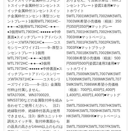
セントスイッチ金属枠付コンセン
おりません。寸法表示単位：mmコ
トスイッチ金属枠付コンセントス
ンセントプレート姿図1連用■マッ
イッチ金属枠付コンセントスイッ
トホワイト
チ金属枠付コンセント薄型コンセ
5WTL7001WK5WTL7002WK5WTL
ントプレート1個用WTL7901HC--
7003WK希望小売価格〈税抜〉350
●-●---●2個用WTL7902HC--●-●---
円350円350円■マットグレー
●3個用WTL7903HC-●●●●●-●中枠
SWTL7001HKSWTL7002HKSWTL
裏面●スイッチプレートアドバンス
7003HK■マットベージュ
シリーズWTA7901HC●--------コス
SWTL7001FKSWTL7002FKSWTL
モシリーズワイド21-------9--厚型コ
7003FK■マットブラック
ンセントプレート1個用
SWTL7001BKSWTL7002BKSWTL
WTL7971HC--●-●---●2個用
7003BK希望小売価格〈税抜〉500
WTL7972HC--●-●---●3個用
円500円500円姿図2連用3連用■マ
WTL7973HC-●●●●●-●中枠裏面●ス
ットホワイト
イッチプレートアドバンスシリー
SWTL7500WKSWTL7007WKSWT
ズWTA7971HC●--------コスモシリ
L7008WKSWTL7009WKSWTL707
ーズワイド21-------9--注1）金属取
5WKSWTL7086WK希望小売価格
付枠は付属しません。
〈税抜〉700円1,400円1,400円
WTA3700K、WN3700020、
1,400円1,400円1,400円■マットグ
WNS3730などの金属取付枠を組み
レー
合わせてご使用ください。 注2）
SWTL7500HKSWTL7007HKSWTL
絶縁取付枠、絶縁枠付器具は使用
7008HKSWTL7009HKSWTL7075
できません。注3）操作ユニットや
HKSWTL7086HK■マットベージュ
調光スイッチ等、取付枠裏面から
新
の器具の高さが14mm以上のものは
SWTL7500FKSWTL7007FKSWTL