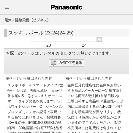
電気・建築設備（ビジネス）
スッキリポール 23-24(24-25)
23
24
お探しのページはデジタルカタログでご覧いただけます。
左ページから抽出された内容
右ページから抽出された内容
スッキリポールスマートタイプ2世
在庫区分代理店様に在庫をお願い
帯住宅用23寸法表示単位：mm●品
する商品5メーカーに一定量在庫し
番末尾のS・Qはスッキリポールス
ている商品S受注後○営業日以内に
マートタイプの色を表します。S：
工場出荷する商品KLM受注後○日以
ホワイトシルバー Q：シャンパン
内に工場出荷する商品HJOP※地区
ブロンズ（マンセル記号で表現で
により積送期間が異なります。状
きる色ではありません）掲載頁各
況により納期がかかる場合がござ
ポールの実用径間10構成部材の詳
いますのでご了承ください。希望
細29・30地際部の詳細77部材品番
小売価格には消費税は含まれてお