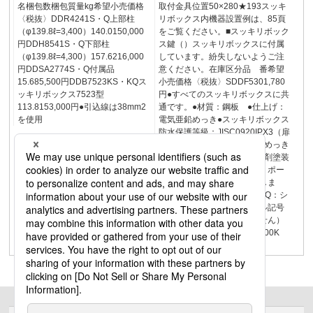
名梱包数梱包質量kg希望小売価格
取付金具位置50×280★193スッキ
〈税抜〉DDR4241S・Q上部柱
リボックス内機器設置例は、85頁
（φ139.8ℓ=3,400）140.0150,000
をご覧ください。■スッキリボック
円DDH8541S・Q下部柱
ス鍵（）スッキリボックスに付属
（φ139.8ℓ=4,300）157.6216,000
しています。紛失しないようご注
円DDSA2774S・Q付属品
意ください。在庫区分品 番希望
15.685,500円DDB7523KS・KQス
小売価格〈税抜〉SDDF5301,780
ッキリボックス7523型
円●すべてのスッキリボックスに共
113.8153,000円●引込線は38mm2
通です。●材質：鋼板 ●仕上げ：
を使用
電気亜鉛めっき●スッキリボックス
防水保護等級：JISC0920IPX3（扉
を閉めた状態）●材質：亜鉛めっき
鋼板●仕上げ：アクリル系溶剤塗装
●品番末尾のS・Qはスッキリポー
ルスマートタイプの色を表しま
す。S：ホワイトシルバー Q：シ
ャンパンブロンズ（マンセル記号
で表現できる色ではありません）
注）BCWA375K・BCWA3100K
は、逆接続不可