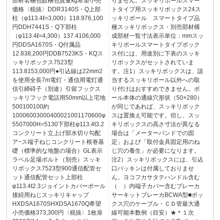
部材名梱包数梱包質量kg希望小売
りません。スッキリポールスマー
価格〈税抜〉DDR3140S・Q上部
トタイプ用スッキリボックス24ス
柱（φ113.4ℓ=3,000）118.976,100
ッキリポール スマートタイプ品
円DDH7441S・Q下部柱
種スッキリボックス・別売部材構
（φ113.4ℓ=4,300）137.4106,000
成部材一覧寸法表示単位：mmスッ
円DDSA1670S・Q付属品
キリポールスマートタイプボック
12.838,200円DDB7523KS・KQス
ス付には、用途別に下表のスッキ
ッキリボックス7523型
リボックスがセットされていま
113.8153,000円●引込線は22mm2
す。注1）スッキリボックスは、該
を使用全長7m電灯・通信用電灯通
当するスッキリポール以外への取
信引締碍子（別途）引留フックス
り付けはおすすめできません。ポ
ッキリフック電話用50mm以上宅地
ール本体の通線穴形状（50×280）
500100100約
が同じであれば、スッキリボック
10006003000400021001170600φ
スは置換え可能です。但し、スッ
5507000H=5130下部柱φ113.4t3.2
キリボックスの高さ寸法が異なる
コンクリート立上げ部水切り勾配
場合は「メーターバンドでの固
ア−ス端子ねじコンクリート根巻基
定」および「取付金具固定用のね
礎（標準的な地盤の場合）GL表示
じ穴の養生」が必要になります。
ラベル足場ボルト（別売）スッキ
注2）スッキリボックスには、引込
リボックス7523型900通信配管セ
口パッキンは付属しておりませ
ット通信配管セット上部柱
ん。ヨコフカサタテハンドル含む
φ113.4t2.3ジョイントカバーポール
（ ）内端子カバー含むブレーカ
接続用ねじスッキリキャップ
サーキットブレーカBCWA型■ボッ
HXDSA1670SHXDSA1670Q希望
クス穴のケーブル・ＣＤ管最大通
小売価格373,300円〈税抜〉1枚扉
線可能本数例（目安）★＊１次