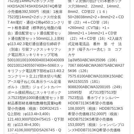
7523型14mm2×2ボックス付
側・２次側の合計での本数ボック
HXDSA2674SHXDSA2674Q希望
ス穴38mm2、22mm2、14mm2、
小売価格392,500円〈税抜〉1枚扉
8mm2、CD管22（１６）
7523型14mm2×2ボックス付全長
50×28038mm2×2＋8mm2×2＋CD
7.4m電灯・通信×2用φ450コンクリ
管（22）×4＋CD管（16）
ート根巻基礎（標準的な地盤の場
×260mm2（CVT線）×1＋
合）通信配管セット通信配管セッ
38mm2×1＋14mm2×1＋CD管
ト通信配管セット50mm以上上部柱
（22）×4＋CD管（16）×2入線方
φ113.4t2.3電灯通信通信引締碍子
式定格電流品 番外 形 寸 法
（別途）引留フックスッキリフッ
タテ（端子カバー含む）ヨ コフ
ク電話用スッキリキャップ宅地
カサ
500100100100600400340040009
1φ3W50ABCWA35096（106）
00210012405507400H=5060スッ
7067.660ABCWA36075ABCWA37
キリフック電話用下部柱φ113.4t3.2
5K96（126）
コンクリート立上げ部水切り勾配
7575.6100ABCWA3100K150ABC
ア−ス端子ねじGL表示ラベル足場
WA3150155（181）
ボルト（別売）ジョイントカバー
9088200ABCWA3200165（249）
ポール接続用ねじスッキリボック
10595型 式7313型7513型
ス7523型約1000通信配管セット部
7523型品 番ホワイトシルバー
材品番部材名梱包数梱包質量kg希
HDDB7313KS希望小売価格
望小売価格〈税抜〉DDR3241S・
108,000円〈税抜〉HDDB7513KS
Q上部柱（φ113.4ℓ=3,400）
希望小売価格152,000円〈税抜〉
121.483,900円DDH7541S・Q下部
HDDB7523KS希望小売価格
柱（φ113.4ℓ=4,300）
153,000円〈税抜〉シャンパンブロ
137.4106,000円DDSA2674S・Q
ンズHDDB7313KQ希望小売価格