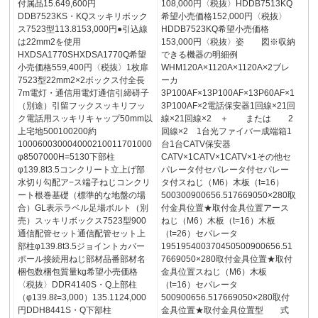
付属品15.649,600円
108,000円〈税抜〉HDDB7513KQ
DDB7523KS・KQスッキリボック
希望小売価格152,000円〈税抜〉
ス7523型113.8153,000円●引込線
HDDB7523KQ希望小売価格
は22mm2を使用
153,000円〈税抜〉姿 図※収納
HXDSA1770SHXDSA1770Q希望
できる機器の明細例
小売価格559,400円〈税抜〉1枚扉
WHM120A×1120A×1120A×2ブレ
7523型22mm2×2ボックス付全長
ーカ
7m電灯・通信用電灯通信引締碍子
3P100AF×13P100AF×13P60AF×1
（別途）引留フックスッキリフッ
3P100AF×2電話保安器1回線×21回
ク電話用スッキリキャップ50mm以
線×21回線×2 ＋ または 2
上宅地500100200約
回線×2 1台光ファイバー成端箱1
100060030004000210011701000
台1台CATV保安器
φ8507000H=5130下部柱
CATV×1CATV×1CATV×1その他セ
φ139.8t3.5コンクリート立上げ部
パレータ付セパレータ付セパレー
水切り勾配ア−ス端子ねじコンクリ
タ付スねじ（M6）木板（t=16）
ート根巻基礎（標準的な地盤の場
500300900656.517669050×280取
合）GL表示ラベル足場ボルト（別
付金具位置★取付金具位置アース
売）スッキリボックス7523型900
ねじ（M6）木板（t=16）木板
通信配管セット通信配管セット上
（t=26）セパレータ
部柱φ139.8t3.5ジョイントカバー
195195400370450500900656.51
ポール接続用ねじ部材品番部材名
7669050×280取付金具位置★取付
梱包数梱包質量kg希望小売価格
金具位置スねじ（M6）木板
〈税抜〉DDR4140S・Q上部柱
（t=16）セパレータ
（φ139.8ℓ=3,000）135.1124,000
500900656.517669050×280取付
円DDH8441S・Q下部柱
金具位置★取付金具位置型 式