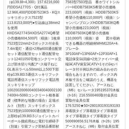
（φ139.8ℓ=4,300）157.6216,000
7583型7503型品 番ホワイトシル
円DDSA1770S・Q付属品
バーHDDB7583KS希望小売価格
12.966,400円DDB7523KS・KQス
223,000円〈税抜〉HDDB7503KS
ッキリボックス7523型
希望小売価格110,000円〈税抜〉シ
113.8153,000円●引込線は38mm2
ャンパンブロンズHDDB7583KQ希
を使用
望小売価格223,000円〈税抜〉
HXDSA2774SHXDSA2774Q希望
HDDB7503KQ希望小売価格
小売価格604,500円〈税抜〉1枚扉
110,000円〈税抜〉姿 図※収納
7523型22mm2×2ボックス付全長
できる機器の明細例WHM120A×4̶
7.4m電灯・通信×2用φ600通信配管
ブレーカ̶
セット通信配管セット通信配管セ
3P100AF×13P60AF×12P30AF×1
ット12401050宅地コンクリート立
電話保安器̶1回線×2光ファイバー成
上げ部水切り勾配ア−ス端子ねじ
端箱̶̶CATV保安器̶CATV×1その他̶セパ
GL表示ラベル50mm以上500下部
レータ付※例以外の組み合わせの
柱φ139.8t3.5通信スッキリフック
場合もありますので、ボックス内
電話用通信スッキリフック電話用
木板寸法をご確認のうえ、機器を
スッキリキャップ
設置してください。アースねじ
100200200600400340040002100
（M6）セパレータ195195370木板
7400H=5060コンクリート根巻基
（t=16）216.5500460取付金具位
礎（標準的な地盤の場合）足場ボ
置取付金具位置
ルト（別売）スッキリボックス
176.5250★50×280193193193193
7523型約1000900通信配管セット
扉着脱タイプ扉着脱タイプ扉着脱
上部柱φ139.8t3.5ジョイントカバ
タイプ扉着脱タイプ扉着脱タイプ
ーポール接続用ねじ電灯引締碍子
500690656.5176木板（t=26）195
（別途）引留フック部材品番部材
アースネねじ（M6）取付金具位置