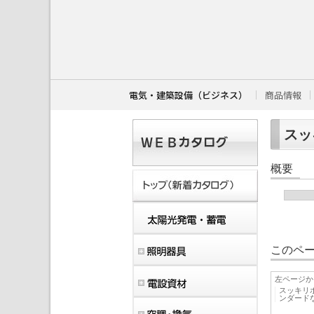
こ
こ
か
ら
本
文
で
す
電気・建築設備（ビジネス）
商品情報
。
スッキ
概要
このペー
左ページか
スッキリ
ンダード