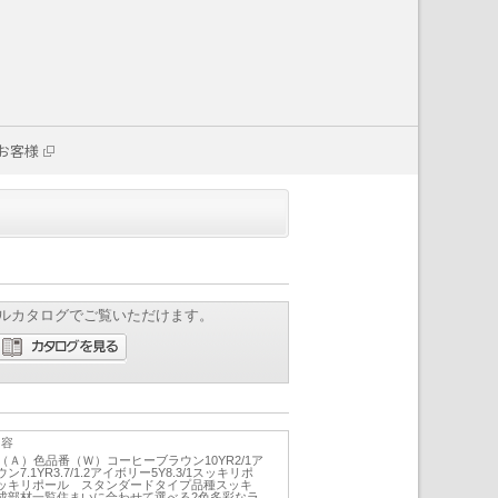
お客様
ルカタログでご覧いただけます。
内容
（Ａ）色品番（Ｗ）コーヒーブラウン10YR2/1ア
ウン7.1YR3.7/1.2アイボリー5Y8.3/1スッキリポ
ッキリポール スタンダードタイプ品種スッキ
成部材一覧住まいに合わせて選べる2色多彩なラ