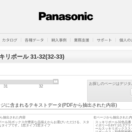
カタログ
各種データ
納入事例
業務支援
サポート
個人の
リポール 31-32(32-33)
お探しのページはデジタ
31
32
ジに含まれるテキストデータ(PDFから抽出された内容)
ら抽出された内容
右ページから抽出された
ポール31ボックス付豊富な品揃えからお選びいただける、スタ
スッキリポール32色品番
なタイプです。1窓タイプ2窓タイプ
イボリー0.6Y7.1/1.3ブラ
ールスッキリボックスス
リボックス・別売部材構