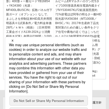
形）400形＋一般セードYB16854
ルビームERマルチハロゲン灯Sタ
＋YK34380（光源：
イプ1000形器具相当電源内蔵タイ
MF400L/BUSC/N）拡散パネル付下
プNYS30467KLF2鉛直面照度約
面ガード（オプション）なしで、
71%節電ほぼ同等の明るさ一般HID
まぶしさを抑制従来HID高天井用照
投光器YAX56384（MT1000B／
明器具※1試算条件／電力料金単価
BHSC／N）2017年生産終了品光
28円／ｋＷｈ（税抜）［日本照明
害対策のための厳しい条件をクリ
工業会ガイドA139-2024より消費
ア住宅や農地の近くではこっちだ
税抜き試算］年間点灯時間：3,000
ね！※2※3年間電気代約63%節電
時間 ※2目標平均照度300lxおす
約5.8万円コストダウン同等の明る
すめのLED照明器具高天井用照明
さ※1グラウンド・スタジアム用
器具パナソニックの・・従来器具
（投光器グラウンドビームER）グ
と比較して施工方法の簡易化や器
ラウンド・スタジアム用（投光器
具の軽量化、または既設設備の流
アウルビームER【光害対策・防眩
用などにより、より早く、簡単に
仕様】）パナソニックの安定器3心
リニューアルできる商品群です。
3心電源ユニット：
パナソニックの3
NYK43010KLE2（重量：5.0kg）
28台1.65lx約10.1kW※2110lx4
サイトのご利用にあたって
クッキーポリシー
個人情報保護方針