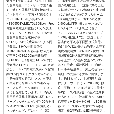
気代※1電源内蔵型で省施工に適し
2016年生産終了品軽量化と既設配
た器具軽量・コンパクトで置き換
線の流用により、設置作業の負担
えに適した器具配光調整機能付ス
を軽減グラウンド2階建て住宅光軸
ポットライト（屋内・配線ダクト
＋15°光軸15°約70°アウルビーム
用）CDM-TD70形器具相当
ER道路光軸から上方15°の光度
NTS05501WLE1TOLSOBeAmFree
2,500cd以下5m※マルチハロゲン
電源内蔵電源別置軽くなって施工
灯Sタイプ1000形相当におい
しやすくなったね！190.1lm/W35
て。 マルチハロゲン灯Sタイプ
台器具台数全光束保守率
1500形相当はE2に 該当します。
0.8121,300lm消費効率327,600円
器具台数平均水平面照度消費電力
消費電力3.9kW年間電気代
約34.8kW32台器具台数平均水平面
※187.9lm/W35台器具台数全光束
照度消費電力13.8lx102lx最大鉛直
保守率0.4736,500lm消費効率
面照度※2最大鉛直面照度※1光軸
1,218,000円消費電力14.5kW年間
から上方15°の絶対光度を2,500cd
電気代※1あかるくてもまぶしさが
以下に設定。環境区域E1（自然）
少ない！※2年間電気代約73%節電
レベルを達成※し、周辺の住宅や
約89万円コストダウン同等の明る
農地への光漏れを大幅に抑制しま
さ発光面積を確保しつつ、効率よ
す。約88％ダウン【照明設計条
く集光する光学レンズの組み合わ
件】グラウンド（120m×80m）照
せにより明るさを確保し、まぶし
度（平均）：100lx/均斉度（最小/
さにも配慮しています。LED高天
平均）:0.3／照明塔：6基／器具取
井用照明器具【電源内蔵型】DNシ
付高さ：13m／計算面高さ：0m／
リーズマルチハロゲン灯400形器具
保守率：HID投光器0.68、LED投光
相当NYM20222LR9（広角配光）
器0.81※1民家2階窓付近の高さを
マルチハロゲン灯Lタイプ（SC
想定 ※2平均電力LED投光器アウ