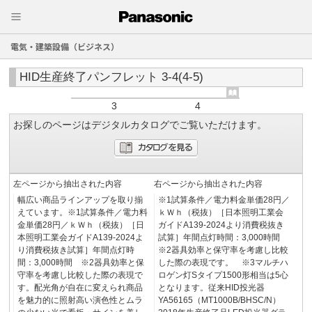
電気・建築設備（ビジネス）
HID生産終了パンフレット 3-4(4-5)
3
4
お探しのページはデジタルカタログでご覧いただけます。
左ページから抽出された内容
右ページから抽出された内容
幅広い商品ラインアップを取り揃
※1試算条件／電力料金単価28円／
えています。※1試算条件／電力料
ｋＷｈ（税抜）［日本照明工業会
金単価28円／ｋＷｈ（税抜）［日
ガイドA139-2024より消費税抜き
本照明工業会ガイドA139-2024よ
試算］年間点灯時間：3,000時間
り消費税抜き試算］年間点灯時
※2器具効率と保守率を考慮し比較
間：3,000時間 ※2器具効率と保
した際の表現です。 ※3マルチハ
守率を考慮し比較した際の表現で
ロゲン灯Sタイプ1500形相当は5心
す。配光角が自在に変えられ商品
となります。従来HID投光器
を魅力的に照射高い演色性とムラ
YA56165（MT1000B/BHSC/N）