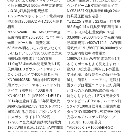
の少ない光で看板・サインを美し
2018年生産終了品LED投光器グラ
く照射68.2W9,500lm全光束消費電
ウンドビームER電源別置タイプ
力3.3kg灯具質量消費効率
NYS31537K灯具重量8.8kg0.24㎡
139.2lm/Wスポットライト電源内蔵
灯具受圧面積安定器：
型水銀灯250形/CDM-TD150形器具
YZ11125（重量：22.0kg）灯具重
相当
量8.5kg0.14㎡灯具受圧面積電源ユ
NYS15240KLE941.6W2,855lm全
ニット3心3心軽量化約41％減
光束消費電力26,690cd（17°）中心
33,600円69,000lmランプ光束消費
光度（ビーム角）消費効率
効率消費電力400W172.5lm/W年間
68.6lm/W明るいしムラが少なくて
電気代※191,560円106,000lmラン
いいね！34,860円30,500lm全光束
プ光束消費効率消費電力
消費効率消費電力415W質量
1090W97.2lm/W年間電気代※1明
11.0kg73.4lm/W年間電気代※1高
るくてボールもよく見えますね！
天井用LEDダウンライトマルチハ
従来HID投光器と同等以下の重量、
ロゲン灯Lタイプ400形器具相当
受圧面積。既設架台への負担を低
XND9940SSKLR9従来HID高天井
減し、簡単リニューアル。電源別
用ダウンライトマルチハロゲン灯L
置タイプは電源ユニットと灯具間
タイプ（標準形）400形器具
が３心のため既設配線の流用が可
XNNC4116L2（MF400・L/BU-P）
能となりました。LED投光器グラ
2014年生産終了品※2年間電気代
ウンドビームERマルチハロゲン灯
約69%節電約2.4万円コストダウン
Sタイプ1000形器具相当電源内蔵
同等の明るさ高天井用ダウンライ
タイプNYS30547KLF2従来HID投
トスポットライト10,962円
光器マルチハロゲン灯Sタイプ
17,900lm全光束消費効率消費電力
（SC形）1000形器具
130.5W質量8.5kg137.1lm/W年間電
YA56305K（M1000B/BH-SC）