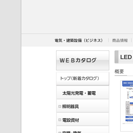
こ
こ
か
ら
本
文
で
す
電気・建築設備（ビジネス）
商品情報
。
LE
概要