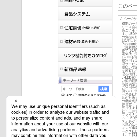
このペー
左ページか
初期の一
リース会
めご了承
す。LE
の負担を
目1年目
Panas
（更新機
終了後1
電気代（
1∼7年
続利用：
理サービ
割払いで
を所有し
理を検討
いLED
い契約期
能提供型
ご利用を
側でのご
ース会社
具が対象
の継続利
井住友ト
三井住友
社：三井
ファイナ
ス「LE
マイバインダーは空です。
ス」あか
お求めは
ィング事
ークス社
す。〒571-