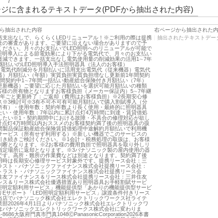
7
ジに含まれるテキストデータ(PDFから抽出された内容)
ら抽出された内容
右ページから抽出された
括支出なしで、らくらくLEDリニューアル！※ご利用の際は提携
抽出されたテキストデー
社の審査があります。ご要望に沿えない場合がありますので予
ください。月々のお支払いでLED照明へのリニューアルが可能で
D照明導入による節電効果により下がる電気代で、月々のお支払い
軽減できます。一括支出なし電気使用量の削減効果の活用1∼7年
月額払いのLED照明導入手法照明器具（法人のお客様）
onic電気代削減分を月額払いに活用支出電気代（従来機器）電気代
器）月額払い（年額）実質負担実質負担増なし更新前1年間契約
年間契約中1∼7年間一括払い動産総合保険付き月額払い（7年）
更新機器）ご要望に応じた月額払いを選択可能月額払いの種類
お客様の所有物となりますお客様負担（メーカー保証内）5∼7年継
1年ごと更新終了：ご返却（費用はお客様負担）※2長期安心修
ス※3検討可※3有不可不可有可能月額払いで購入割賦導入（分
所有）・使用年数：契約年数より長く使用・最終的に照明器具
たい・使用年数：7年以内に累計点灯4万時間に到達・賃貸借処
したい※1・契約期間中における故障・不具合の修理対応が欲し
累計点灯4万時間以内おススメのお客様契約満了後の照明器具の扱
間製品保証動産総合保険賃貸借処理中途解約月額払いで利用機
サービス（所有せず利用する）※新しい機器でこのサービスの
引き続きご検討ください。※1会計・税務処理の取扱は、お客様
判断となります。※2お客様の費用負担で照明器具を取り外しリ
指定場所に返却となります。※3パナソニック製の屋内使用の器
です。高所・難所の作業費などは別途となります。契約満了後
用時は長期安心修理サービス対象外です。提携リース会社：三
ラスト・パナソニックファイナンス株式会社提携リース会社：
トラスト・パナソニックファイナンス株式会社提携リース会
住友ファイナンス＆リース株式会社提携リース会社：三井住友
ンス＆リース株式会社優遇措置あり照明器具お手軽割賦サービ
D照明定額利用サービス」機能提供型「あかりの機能提供型サービ
りEサポート「LED照明定額利用サービス」譲渡条件付きリース
当店でパナソニック株式会社エレクトリックワークス社ライテ
業部2026年4月1日よりパナソニック株式会社エレクトリックワ
はパナソニックエレクトリックワークス株式会社に変わりま
8686大阪府門真市門真1048ⒸPanasonicCorporation2026本書