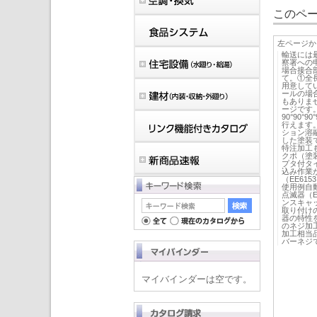
このペー
左ページか
輸送には
察署への
場合接合
て。①全
用意して
ールの場
もありま
ージです
90°90
行えます
ション溶
した塗装
特注加工
クポ（塗
プタ付タ
込み作業
（EE61
使用例自動
点滅器（E
ンスキャ
取り付け
器の特性
のネジ加
加工相当
バーネジ
マイバインダーは空です。