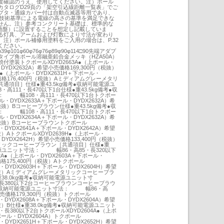
度確認のうえ、使用してください。注）ポール
カタログD29頁の「架空引込線距離一覧表」でご
プタ・通線カバー付は自動点滅器等用であり、
の技術基準による電線の高さの基準を満足できな
せん。注）参考コンクリート基礎は、標準的な
質地盤）に設置することを想定し記載していま
灯具、アームおよび灯数により寸法が変わり
注）ポール補修用塗料をご入用の場合は、P.32
ください。
φ39φ101φ60φ76φ76φ89φ90φ114□90先端アダプ
イプ角ポール溶融亜鉛合金メッキ（HZA50A）
付塗装トクポールXDYD2663A●（上ポール・
DYDX2632A）希望小売価格169,300円（税抜）
H●（上ポール・DYDX2631H＋下ポール・
売価格176,400円（税抜）Aミディアムグレーメタリ
通項目］仕様●重43.5kg備考●収納可能電源ユ
111・長470以下1台仕様●重43.5kg備考●収
 幅108・高111・長470以下1台トクポー
ル・DYDX2633A＋下ポール・DYDX2632A）希
税抜）Bコーヒーブラウン仕様●重43.5kg備考●収
 幅108・高111・長470以下1台トクポー
ル・DYDX2634A＋下ポール・DYDX2632A）希
（税抜）Bコーヒーブラウントクポール
・DYDX2641A＋下ポール・DYDX2642A）希望
抜）AトクポールXDYD2639H●（上ポール・
・DYDX2642H）希望小売価格133,400円（税抜）
リックコーヒーブラウン［共通項目］仕様●重
電源ユニット寸法： 幅86・高85・長320以下
2A●（上ポール・DYDX2603A＋下ポール・
価格175,400円（税抜）Aトクポール
・DYDX2603H＋下ポール・DYDX2604H）希望
（税抜）Aミディアムグレーメタリックコーヒーブラ
38.0kg備考●収納可能電源ユニット寸
長380以下2台コーヒーブラウンコーヒーブラウ
備考●収納可能電源ユニット寸法： 幅86・高
小売価格179,300円（税抜）トクポール
・DYDX2608A＋下ポール・DYDX2604A）希望
抜）B仕様●重38.0kg備考●収納可能電源ユニット
380以下2台トクポールXDYD2604A●（上ポ
ポール・DYDX2604A）トクポール
・DYDX2651H＋下ポール・DYDX2652H）希望