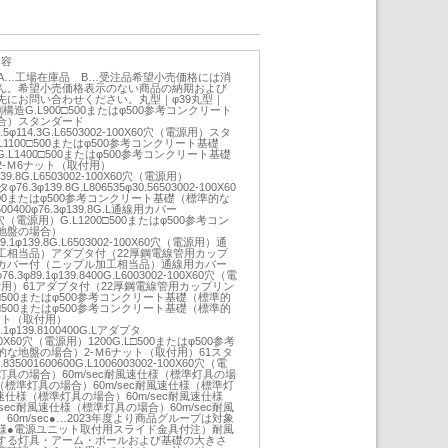
内容
：A…工場在庫品 B…受注品希望小売価格には消
ん。希望小売価格表示のない商品の納期および
先にお問い合わせください。丸型｜φ39丸型｜
分割構造G.L900□500またはφ500参考コンクリート
合）スタンダード
60.5φ114.3G.L6503002-100X60穴（電源用）スタ
1100□500またはφ500参考コンクリート基礎
L1400□500またはφ500参考コンクリート基礎
-Ｍ6ナット（取付用）
φ139.8G.L6503002-100X60穴（電源用）
76.3φ139.8G.L806535φ30.56503002-100X60
□500またはφ500参考コンクリート基礎（標準的な
0400φ76.3φ139.8G.L通線用カバー
X60穴（電源用）G.L1200□500またはφ500参考コン
地盤の場合）
φ89.1φ139.8G.L6503002-100X60穴（電源用）通
工相当品）アダプタ付（22厚鋼電線管用カップ
カバー付（ニップル加工相当品）通線用カバー
φ76.3φ89.1φ139.8400G.L6003002-100X60穴（電
付用）61アダプタ付（22厚鋼電線管用カップリン
L□500またはφ500参考コンクリート基礎（標準的
L□500またはφ500参考コンクリート基礎（標準的
ット（取付用）
89.1φ139.8100400G.Lアダプタ
2-100X60穴（電源用）1200G.L□500またはφ500参考
な地盤の場合）2-Ｍ6ナット（取付用）61スタ
835001600600G.L1006003002-100X60穴（電
具の場合）60m/sec耐風速仕様（標準灯具の場
様（標準灯具の場合）60m/sec耐風速仕様（標準灯
風速仕様（標準灯具の場合）60m/sec耐風速仕様
sec耐風速仕様（標準灯具の場合）60m/sec耐風
0m/sec●…2023年度より商品グループは対象
様●電源ユニット取付用スライド金具付注）耐風
する灯具・アーム・ポールおよび基礎の大きさ