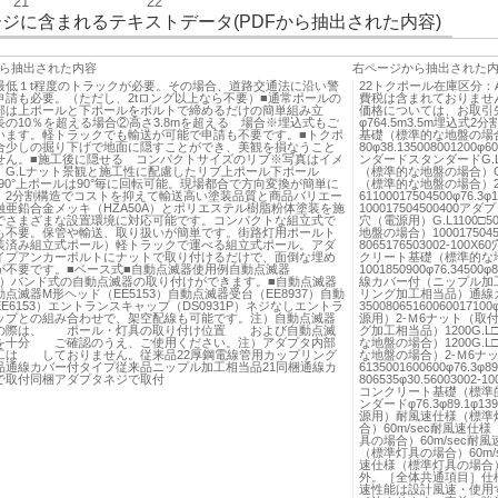
21
22
ジに含まれるテキストデータ(PDFから抽出された内容)
ら抽出された内容
右ページから抽出された
最低１t程度のトラックが必要。その場合、道路交通法に沿い警
22トクポール在庫区分
申請も必要。（ただし、2tロング以上なら不要）■通常ポールの
費税は含まれておりませ
部は上ポールと下ポールをボルトで締めるだけの簡単組み立
価格については、お取引
長の10％を超える場合②高さ3.8mを超える 場合※埋込式もご
φ764.5m3.5m埋込式2
います。軽トラックでも輸送が可能で申請も不要です。■トクポ
基礎（標準的な地盤の場
合少しの掘り下げで地面に隠すことができ、美観を損なうこと
80φ38.135008001200φ
せん。■施工後に隠せる コンパクトサイズのリブ※写真はイメ
ンダードスタンダードG.L
。G.Lナット景観と施工性に配慮したリブ上ポール下ポール
（標準的な地盤の場合）G.
°90°90°上ポールは90°毎に回転可能。現場都合で方向変換が簡単に
（標準的な地盤の場合）2
。2分割構造でコストを抑えて輸送高い塗装品質と商品バリエー
61100017504500φ76.3
融亜鉛合金メッキ（HZA50A）とポリエステル樹脂粉体塗装を施
100017504500400アダプタφ
でさまざまな設置環境に対応可能です。コンパクトな組立式で
穴（電源用）G.L1100
も不要。保管や輸送、取り扱いが簡単です。街路灯用ポールト
地盤の場合）10001750450
装済み組立式ポール）軽トラックで運べる組立式ポール。アダ
8065176503002-100
イプアンカーボルトにナットで取り付けるだけで、面倒な埋め
クリート基礎（標準的な
が不要です。■ベース式■自動点滅器使用例自動点滅器
1001850900φ76.34500
53）バンド式の自動点滅器の取り付けができます。■自動点滅器
線カバー付（ニップル加
点滅器M形ヘッド（EE5153）自動点滅器受台（EE8937）自動
リング加工相当品）通線
E6153）エントランスキャップ（DS0931P）ネジなしエントラ
35008065160060017100
ップとの組み合わせで、架空配線も可能です。注）自動点滅器
源用）2-Ｍ6ナット（取
の際は、 ポール・灯具の取り付け位置 および自動点滅
グ加工相当品）1200G.
を十分 ご確認のうえ、ご使用ください。注）アダプタ内部
な地盤の場合）1200G.
工は しておりません。従来品22厚鋼電線管用カップリング
な地盤の場合）2-Ｍ6ナ
品通線カバー付タイプ従来品ニップル加工相当品21同梱通線カ
6135001600600φ76.3φ
で取付同梱アダプタネジで取付
806535φ30.5600300
コンクリート基礎（標準的
ンダードφ76.3φ89.1φ139.
源用）耐風速仕様（標準灯
合）60m/sec耐風速仕
具の場合）60m/sec耐
（標準灯具の場合）60m/
速仕様（標準灯具の場合）6
外。［全体共通項目］仕
速性能は設計風速・使用