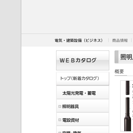
こ
こ
か
ら
本
文
で
す
電気・建築設備（ビジネス）
商品情報
。
照明用
概要