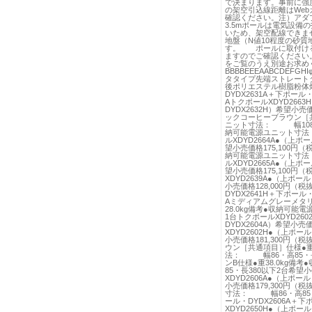
で決まります。事前に強
の架空引込線距離はWeb
確認ください。注）アダ
3.5mポールは電気設備
いため、架空配線できま
地盤（N値10程度の砂
す。 ポールに取付ける
ますのでご確認ください。
をご覧のうえ別途お求め
BBBBEEEAABCDEFGHI
タタイプ先端ストレートタ
後ポリエステル樹脂粉体焼
DYDX2631A＋下ポール・
AトクポールXDYD2663
DYDX2632H）希望小
ックコーヒーブラウン［共
ニット寸法： 幅108・高
納可能電源ユニット寸法：
ルXDYD2664A●（上ポー
望小売価格175,100円（
納可能電源ユニット寸法：
ルXDYD2665A●（上ポー
望小売価格175,100円
XDYD2639A●（上ポール
小売価格128,000円（税
DYDX2641H＋下ポール
Aミディアムグレーメタ
28.0kg備考●収納可能
1台トクポールXDYD260
DYDX2604A）希望小売
XDYD2602H●（上ポール
小売価格181,300円
ウン［共通項目］仕様●重
法： 幅86・高85・
ンB仕様●重38.0kg
85・長380以下2台希望
XDYD2606A●（上ポール
小売価格179,300円（税
寸法： 幅86・高85・長
ール・DYDX2606A＋下
XDYD2650H●（上ポール