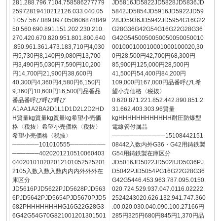
281.288.796.7104.758586277779
JD5816JD5822JD5828JD5836JD
25972819410212126.033.040.05
5842JD5854JD5916JD5922JD59
1.057.567.089.097.050606878849
28JD5936JD5942JD5954G16G22
50.560.690.891.151.202.230.210.
G28G36G42G54G16G22G28G36
270.420.670.820.951.801.800.640
G42G5450050050050050050010
.850.961.361.473.183,710円4,030
001000100010001000100020,30
円5,730円8,140円9,080円13,700
0円28,500円42,700円68,300円
円3,490円5,030円7,590円10,200
85,900円125,000円28,500円
円14,700円21,900円38,600円
41,500円54,400円84,200円
40,300円4,360円4,580円6,150円
109,000円167,000円品番呼びL希
9,360円10,600円16,500円品番品
望小売価格〈税抜〉
番品番呼び呼び呼び
0.620.871.221.852.442.890.851.2
A1AA1A2BA2D1L1D1D2L2D2HD
31.662.403.303.96質量
H質量kg質量kg質量kg希望小売価
kgHHHHHHHHHHHH耐圧防爆型
格〈税抜〉希望小売価格〈税抜〉
電線管付属品
希望小売価格〈税抜〉
────────────15108442151
──────101010555────────
08442入数内外G36・G42用鋳鉄製
──────4020201210510060403
G54用鋳鉄製在庫区分
040201010202012101052525201
JD5016JD5022JD5028JD5036PJ
2105入数入数入数内内内外外外在
D5042PJD5054PG16G22G28G36
庫区分
G42G5446.453.963.787.095.0150.
JD5616PJD5622PJD5628PJD563
020.724.529.937.047.0116.02222
6PJD5642PJD5654PJD5670PJD5
2524243020.626.132.941.747.360
682PHHHHHHHHG16G22G28G3
.00.020.030.040.090.100.27166円
6G42G54G70G821001201301501
285円325円680円845円1,370円品