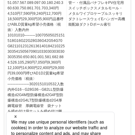
51.057.567.089.097.00.180.240.3
管︶・付属品パナフレキPV住宅用
60.630.750.861.701.703,340円
スイッチボックスメタルモール・
4,510円7,590円9,240円12,700円
メタルワイプロケーブルスッキリ
18,500円29,300円35,900円品番呼
ダクトレースウェイEハンガー高機
びABLD質量kg希望小売価格〈税
能配線ダクトDポール索引
抜〉入数内外
10101010────10070505025151
518G16G22G28G36G42G54G70
G82110123126136140184210225
303541505670901033030303030
3035350.650.801.001.581.682.88
4.526.105,290円7,050円9,360円
12,100円14,900円22,400円29,000
円39,000円呼びAD1D2質量kg希望
小売価格〈税抜〉
────────3020151010532入数
内外G16∼G28G36∼G82LL型防爆
構造d2G4M型防爆構造d2G4F型防
爆構造d2G4LT型防爆構造d2G4厚
鋼電線管 厚鋼電線管 袋ナット
を締め付け袋ナットを締め付け鋼
製電線管・付属品ステンレス電線
管ポリエチライニング鋼管ハイフ
レックスメカフレキ屋外用配線保
護可とう管パナフレキ︵CD管・PF