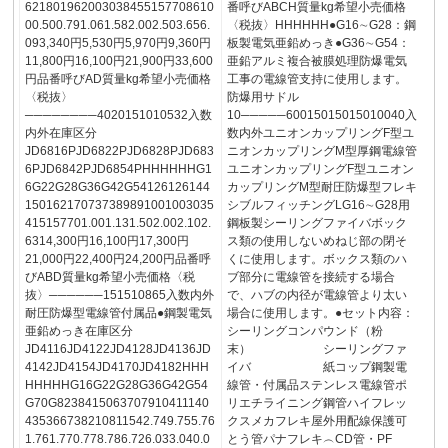
621801962003038455157708610
番呼びABCH質量kg希望小売価格
00.500.791.061.582.002.503.656.
〈税抜〉HHHHHH●G16∼G28：鋼
093,340円5,530円5,970円9,360円
板製電気亜鉛めっき●G36∼G54：
11,800円16,100円21,900円33,600
亜鉛アルミ複合被膜処理防爆電気
円品番呼びAD質量kg希望小売価格
工事の電線管支持に使用します。
〈税抜〉
防爆用サドル
────────4020151010532入数
10─────60015015015010040入
内外在庫区分
数内外ユニオンカップリングF型ユ
JD6816PJD6822PJD6828PJD683
ニオンカップリングM型厚鋼電線管
6PJD6842PJD6854PHHHHHHG1
ユニオンカップリングF型ユニオン
6G22G28G36G42G54126126144
カップリングM型耐圧防爆型フレキ
150162170737389891001003035
シブルフィッチングLG16∼G28用
415157701.001.131.502.002.102.
鋼板製シーリングファイバボック
6314,300円16,100円17,300円
ス類の使用しないめねじ部の閉そ
21,000円22,400円24,200円品番呼
くに使用します。ボックス類のハ
びABD質量kg希望小売価格〈税
ブ部分に電線管を接続する場合
抜〉──────151510865入数内外
で、ハブの内径が電線管より太い
耐圧防爆型電線管付属品●鋼製電気
場合に使用します。●セット内容：
亜鉛めっき在庫区分
シーリングコンパウンド（粉
JD4116JD4122JD4128JD4136JD
末） シーリングファ
4142JD4154JD4170JD4182HHH
イバ 紙コップ鋼製電
HHHHHG16G22G28G36G42G54
線管・付属品ステンレス電線管ポ
G70G8238415063707910411140
リエチライニング鋼管ハイフレッ
435366738210811542.749.755.76
クスメカフレキ屋外用配線保護可
1.761.770.778.786.726.033.040.0
とう管パナフレキ︵CD管・PF