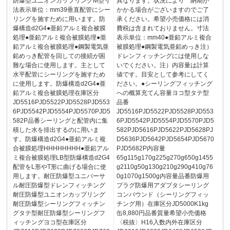
防爆型ユニオンカップリングM型寸
異なります。状況により 納期が
法表示単位：mm39垂直配管にシー
かかる場合がございますのでご了
リングを施すために用います。防
承ください。希望小売価格には消
爆構造d2G4●亜鉛アルミ複合被膜
費税は含まれておりません。寸法
処理●亜鉛アルミ複合被膜処理●亜
表示単位：mm40●亜鉛アルミ複合
鉛アルミ複合被膜処理●鋼製電気亜
被膜処理●鋼製電気亜鉛めっき注）
鉛めっき配管を回しての接続が困
ドレンフィッチングには使用しな
難な場合に使用します。主として
いでください。注）内容量は計算
水平配管にシーリングを施すため
値です。目安として参考にしてく
に使用します。防爆構造d2G4●亜
ださい。●シーリングフィッチング
鉛アルミ複合被膜処理在庫区分
への概算充てん容量ヨコ型タテ型
JD5516PJD5522PJD5528PJD553
品番
6PJD5542PJD5554PJD5570PJD5
JD5516PJD5522PJD5528PJD553
582P品番シーリングと配管内に集
6PJD5542PJD5554PJD5570PJD5
積した水を排出するのに用いま
582PJD5616PJD5622PJD5628PJ
す。防爆構造d2G4●亜鉛アルミ複
D5636PJD5642PJD5654PJD5670
合被膜処理HHHHHHHH●亜鉛アル
PJD5682P内容量
ミ複合被膜処理LB型防爆構造d2G4
65g115g170g225g270g650g1455
配管をL形やT形に曲げる場合に使
g2110g50g130g210g290g410g76
用します。耐圧防爆型ユニバーサ
0g1070g1500g内容量品番防爆用
ル耐圧防爆型ドレンフィッチング
プラグ防爆用アダプタシーリング
耐圧防爆型ユニオンカップリング
コンパウンド（シーリングフィッ
耐圧防爆型シーリングフィッチン
チング用）在庫区分JD5000K1kg
グタテ型耐圧防爆型シーリングフ
缶8,880円品番質量希望小売価格
ィッチングヨコ型在庫区分
〈税抜〉H16入数内外在庫区分