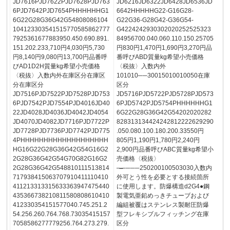
JD7616PJD7622PJD7628PJD763
JD6216JD6322JD6428JD6536JD
6PJD7642PJD7654PHHHHHHG1
6642HHHHHG22-G16G28-
6G22G28G36G42G54808086104
G22G36-G28G42-G36G54-
104123303541515770585862777
G4224242930302020252525323
7925361677883950.450.690.891.
84956700.040.060.110.150.25705
151.202.233,710円4,030円5,730
円830円1,470円1,690円3,270円品
円8,140円9,080円13,700円品番呼
番呼びABD質量kg希望小売価格
びAD1D2H質量kg希望小売価格
〈税抜〉入数内外
〈税抜〉入数内外在庫区分在庫区
101010──30015010010050在庫
分在庫区分
区分
JD7516PJD7522PJD7528PJD753
JD5716PJD5722PJD5728PJD573
6PJD7542PJD7554PJD4016JD40
6PJD5742PJD5754PHHHHHHG1
22JD4028JD4036JD4042JD4054
6G22G28G36G42G54202020282
JD4070JD4082JD7716PJD7722P
828313134424242812222629290
JD7728PJD7736PJD7742PJD775
.050.080.100.180.200.33550円
4PHHHHHHHHHHHHHHHHHHH
805円1,190円1,780円2,240円
HG16G22G28G36G42G54G16G2
2,900円品番呼びABC質量kg希望小
2G28G36G42G54G70G82G16G2
売価格〈税抜〉
2G28G36G42G548810111513814
─̶────250200100503030入数内
717938415063707910411110410
外可とう性を必要とする接続箇所
411213313315633363947475440
に使用します。防爆構造d2G4●鋼
435366738210811580808610410
製電気亜鉛めっきチューブおよび
412330354151577040.745.251.2
編組被覆はステンレス製耐圧防爆
54.256.260.764.768.73035415157
型フレキシブルフィッチング在庫
7058586277779256.764.273.279.
区分