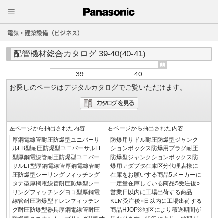
電気・建築設備（ビジネス）
配管機材総合カタログ 39-40(40-41)
39
40
お探しのページはデジタルカタログでご覧いただけます。
左ページから抽出された内容
右ページから抽出された内容
厚鋼電線管耐圧防爆型ユニバーサ
防爆用サドル耐圧防爆型ジャンク
ルLB型耐圧防爆型ユニバーサルLL
ションボックス防爆用プラグ耐圧
型厚鋼電線管耐圧防爆型ユニバー
防爆型ジャンクションボックス防
サルLT型厚鋼電線管厚鋼電線管耐
爆用アダプタ在庫区分代理店様に
圧防爆型シーリングフィッチング
在庫をお願いする商品5メーカーに
タテ型厚鋼電線管耐圧防爆型シー
一定量在庫している商品S受注後○
リングフィッチングヨコ型厚鋼電
営業日以内に工場出荷する商品
線管耐圧防爆型ドレンフィッチン
KLM受注後○日以内に工場出荷する
グ耐圧防爆型器具厚鋼電線管耐圧
商品HJOP※地区により積送期間が