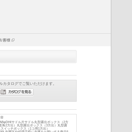
お客様
ルカタログでご覧いただけます。
内容
φDHℓABφDHℓサドル片サドル丸型露出ボックス（2方
直角2方出）丸型露出ボックス（3方出）丸型露
出スイッチボックス（1コ用1方出）
AφEφDPL在庫区分代理店様に在庫をお願いする商品5