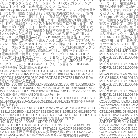
プリングボックスなどフリージョイントEGカムカップリング
メーカーに一定量在庫し
Gカムコネクタ（G）丸型露出ボックス（1方出）
商品KLM受注後○日以内
CLABφDφDφDℓℓAACCBB寸法表示単位：mmステンレス電線管屋外
が異なります。状況によ
込口などで、垂直に敷設された電線管の先端に取り付け、管内
ください。希望小売価格
の浸入を防ぐために使用します。電線管相互の接続に使用しま
位：mmステンレス電線
配管でL形に曲げる場合に使用します。露出配管でT形に曲げる
す。電線管を造営材に取
用します。電線管とボックスを接続する場合に使用します。配
管の＋字部分で、照明器
に曲げる所に使用します。接続にはカップリングをご使用くだ
す。電線管の管端に使用
ックス類のハブ部分に電線管を接続する場合で、ハブの内径が
に使用します。照明器具
り太い場合などに使用します。配管の曲がり箇所に使用しま
丸型露出ボックス（2方出）
ねじシリーズ用付属品●材質：SUS304および相当品ロックナッ
JISC8462-1JF配
ップル※標準以外の長さ・組み合わせは9オーダーにて対応いた
用に使用します。丸型露出ボ
※フレキ部の長さ=700●すべてオープン価格です。●アース部材
イッチボックス（1コ用1方
しシリーズ用をご使用ください。●ブッシングは樹脂製プラブッ
具の取り付け、または電
ご使用ください。電線管の管端に使用し、照明器具の取り付
出）JISC8462-1JF
電線接続用に使用します。カップリングJISC8461-21JFノー
MDFSJ2719C1989734025
ISC8461-21JFユニバーサル（ＬＢ型）JISC8461-21JFエン
5MDFSJ2731C311008
ップJISC8461-21JFユニバーサル（Ｔ型）JISC8461-21JF
数内外
クス（1方出）JISC8462-1JFフリージョイントJISC8461-
MDFSJ2919C1989734025
庫区分品番呼びDL質量kg入数内外
5MDFSJ2931C311008
9C1922.8280.0320160SDFSJ1125C2529.0340.042080SDFSJ1
内外
.2380.071050SDFSJ1139C3942.8420.10630SDFSJ1151C5155.
MDFSJ3019C194025.620
20SDFSJ1163C6370.0540.2419SDFSJ1175C7581.5600.3119在
031C315038.3260.
呼びDt質量kg入数内外
MDFSJ2619C1989734025
C1924.730.0041002000SDFS1225C2531.730.0071002000SDF
5MDFSJ2631C311008
38.740.0081001000SDFS1239C3945.340.0181001000SDFS12
数内外
050.03550500SDFS1263C6379.050.042−20SDFS1275C7593.05
MDFSJ2819C1989734025
25200在庫区分品番呼びABD質量kg入数内外
5MDFSJ2831C311008
5C25125127322.9012SDFSJ1931C31125130393.0012SDFSJ1
数内外SDFS1619E19・C196
35151483.9012SDFSJ1951C51135151584.0212在庫区分品番呼
C2570502025.55.00.01
量kg入数内外
C3185602532.05.50.03
9C1919.1135900.16150SDFSJ1325C2525.41701200.26150SD
C3995702538.55.50.03
3131.82101500.41130SDFSJ1339C3938.12551800.60115SDFS
C51110852551.05.50.0
50.83302301.03110SDFSJ1363C6363.54102901.61−1SDFSJ13
C631301052564.05.50.
6.25003503.12−1在庫区分品番呼びL質量kg入数内外
C751501203076.56.
9C19-G16740±100.55−1SDFSJ1825C25-
SDFS16191E19・C193523
00.76−1SDFSJ1831C31-G28751±100.95−1SDFSJ1839C39-
C2538262025.5φ5.0×10
01.35−1SDFSJ1851C51-G42757±101.91−1SDFSJ1863C63-
C3145312532.0φ6.5×12
±102.53−1在庫区分品番呼びABC質量kg入数内外SDFS5225C25-
C3949352538.5φ6.5×12
50.035−5SDFS5231C31-C25352460.058−5在庫区分品番呼び
C5156422551.0φ6.5×12