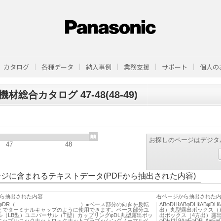
カタログ
各種データ
納入事例
業務支援
サポート
個人の
材総合カタログ 47-48(48-49)
お探しのページはデジタ
47
48
ジに含まれるテキストデータ(PDFから抽出された内容)
ら抽出された内容
右ページから抽出された
DHℓLφDR（ ）●ベース部分の向きを反転
ABφDHℓABφDHℓAB
とでターミナルキャップのように使用できます。ベース部分ユ
出）丸型露出ボックス（
ル（LB型）ユニバーサル（T型）カップリングφDL丸型露出ボッ
出ボックス（4方出）露
ニップルロックナットロックナットプラブッシングノーマルベ
φDHℓ119AφEφDPL