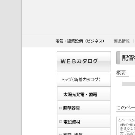
こ
こ
か
ら
本
文
で
す
電気・建築設備（ビジネス）
商品情報
。
配管機
概要
このペー
左ページか
ABφ
させるこ
ニバーサ
クス径違