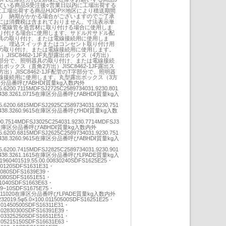
ている商品S受注後○営業日以内に工場出荷する
に工場出荷する商品HJOP※地区により積送期間
り 納期がかかる場合がございますのでご了承
には消費税は含まれておりません。寸法表示単
管電線管を造営材に取り付ける場合に使用しま
り付ける場合に使用します。サドル片サドル配
具の取り付け、または電線接続用に使用しま
し、埋込スイッチまたはコンセント取り付け用
の取り付け、または電線接続用に使用します。
JISC8462-1JF丸型露出ボックス（4方出）
管のL形部分で、照明器具の取り付け、または電線接続
ックス（直角2方出）JISC8462-1JF露出ス
出）JISC8462-1JF配管のT字部分で、照明器
線接続用に使用します。丸型露出ボックス（3方
在庫区分品番呼びABHDℓ質量kg入数内外
.6200.7115MDFSJ2725C2589734031.9230.801
44438.3261.0715在庫区分品番呼びABHDℓ質量kg入
.6200.6815MDFSJ2925C2589734031.9230.751
44438.3260.9615在庫区分品番呼びHDℓ質量kg入数
0.7514MDFSJ3025C254031.9230.7714MDFSJ3
9014在庫区分品番呼びABHDℓ質量kg入数内外
.6200.6815MDFSJ2625C2589734031.9230.751
44438.3260.9615在庫区分品番呼びABHDℓ質量kg入
.6200.7415MDFSJ2825C2589734031.9230.901
44438.3261.1615在庫区分品番呼びLPADE質量kg入
0401519.55.00.00830240SDFS1625E25・
230120SDFS1631E31・
02080SDFS1639E39・
52080SDFS1651E51・
551040SDFS1663E63・
059−10SDFS1675E75・
00.0911020在庫区分品番呼びLPADE質量kg入数内外
2019.5φ5.0×100.01150500SDFS16251E25・
0.01450500SDFS16311E31・
0.02830300SDFS16391E39・
0.03325250SDFS16511E51・
0.05215150SDFS16631E63・