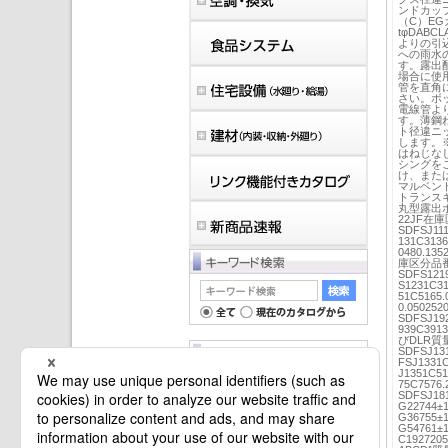
ンドカッ
（C）E
tφDAB
よりの引
への雨水
す。露出
場合に使
管を直角
さい。ボ
電線管よ
す。薄鋼
ト径違ニ
します。
はねじな
シングを
け、または
マルベンドJ
トランスキャ
丸型露出ボッ
22JF在
SDFSJ111
131C3136
0480.135
庫区分品番
SDFS1219
S1231C31
51C5165.
0.050
SDFSJ192
939C391
びDLR質
SDFSJ131
FSJ1331C
J1351C51
75C757
マイバインダーは空です。
SDFSJ181
G22744±1
G36755±1
G54761
C192720