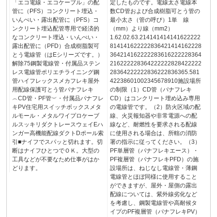
「エコ電線・エコケーブル」の配
定したものです。電線太さ電線本
管に（PFS）コンクリート埋込・
数CD管および合成樹脂可とう管の
いんぺい・露出配管に（PFS）コ
最小太さ（管の呼び）1単 線
ンクリート埋込配管専用で経済的
（mm）より線（mm2）
なコンクリート埋込・いんぺい・
1.62.02.63.214141414141622222
露出配管に（PFD）合成樹脂製可
814141622222836421414162228
とう電線管（はEシリーズです。）
364214162222283616222228364
解除75鋼製電線管・付属品ステン
216222228364222222828422222
レス電線管ポリエチライニング鋼
28364222222836222836365.581
管ハイフレックスメカフレキ屋外
42238601002345678910施設場所
用配線保護可とう管パナフレキ
の制限（1）CD管（パナフレキ
︵CD管・PF管︶・付属品パナフレ
CD）はコンクリート埋め込み専用
キPV住宅用スイッチボックスメタ
の電線管です。（2）防火区域の配
ルモール・メタルワイプロケーブ
線、火災報知器や非常電源への配
ルスッキリダクトレースウェイEハ
線など、耐燃性を要求される配線
ンガー高機能配線ダクトDポール索
に使用される場合は、所轄の消防
引■ナイフでスパッと切れます。切
署の指示に従ってください。（3）
断はナイフひとつでＯＫ。大型の
PF単層管（パナフレキエース）・
工具などが不要なため仕事がはか
PF複層管（パナフレキPFD）の施
どります。
設場所は、ねじなし電線管・薄鋼
電線管とほぼ同様に使用すること
ができますが、屋外・屋側の露出
配線については、紫外線劣化など
を考慮し、鋼製電線管や高耐候タ
イプのPF複層管（パナフレキPV）