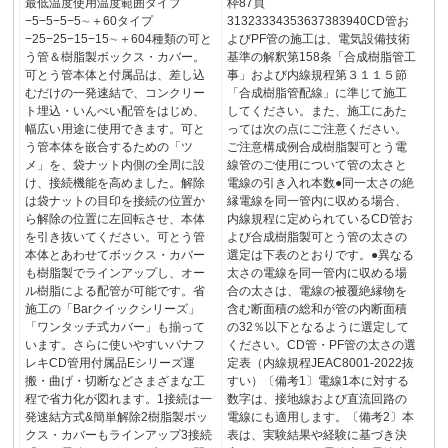
最低温度使用温度範囲タイプ
枠87頁
−5−5−5−5∼＋60タイプ
31323334353637383940CD管お
−25−25−15−15∼＋604種類の可と
よびPF管の施工は、電気設備技術
う管＆樹脂製ボックス・カバー。
基準の解釈第158条「合成樹脂管工
可とう管本体と付属品は、差し込
事」および内線規程第３１１５節
むだけの一発速結で、コンクリー
「合成樹脂管配線」に準じて施工
ト埋込・いんぺい配管をはじめ、
してください。また、施工にあた
幅広い用途に使用できます。可と
っては次の点にご注意ください。
う管本体を嵌合するための「ツ
ご注意構成例合成樹脂製可とう電
メ」を、袋ナット内側の全周に設
線管のご使用について管の太さと
け、接続機能を高めました。解除
電線の引き入れ本数●同一太さの絶
は袋ナットの目印を接続の位置か
縁電線を同一管内に収める場合、
ら解除の位置に左回転させ、本体
内線規程に定められているCD管お
を引き抜いてください。可とう管
よび合成樹脂製可とう管の太さの
本体とあわせてボックス・カバー
選定は下表のとおりです。●異なる
も樹脂製でラインアップし、オー
太さの電線を同一管内に収める場
ル樹脂による配管が可能です。省
合の太さは、電線の被覆絶縁物を
施工の「Barクイックシリーズ」
含む断面積の総和が管の内断面積
「ワンタッチ式カバー」も揃って
の32％以下となるように選定して
います。さらに使いやすいパナフ
ください。CD管・PF管の太さの選
レキCD管用付属品Eシリーズ運
定表（内線規程JEAC8001-2022抜
搬・曲げ・切断などさまざまな工
すい）〔備考1〕電線1本に対する
程で省力化が図れます。1接続は一
数字は、接地線および直流回路の
発速結方式&簡単解除2樹脂製ボッ
電線にも適用します。〔備考2〕本
クス・カバーもラインアップ3接続
表は、実験結果や経験に基づき決