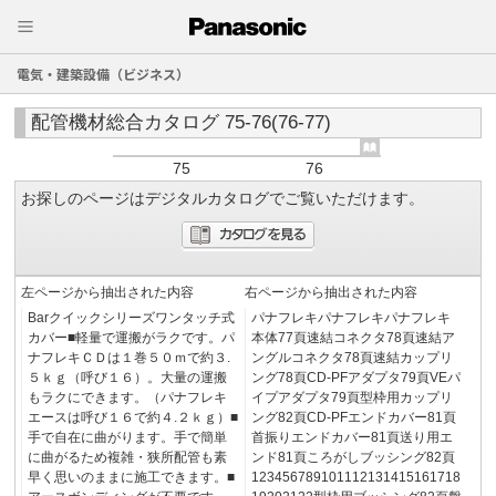
電気・建築設備（ビジネス）
配管機材総合カタログ 75-76(76-77)
75
76
お探しのページはデジタルカタログでご覧いただけます。
左ページから抽出された内容
右ページから抽出された内容
Barクイックシリーズワンタッチ式
パナフレキパナフレキパナフレキ
カバー■軽量で運搬がラクです。パ
本体77頁速結コネクタ78頁速結ア
ナフレキＣＤは１巻５０ｍで約３.
ングルコネクタ78頁速結カップリ
５ｋｇ（呼び１６）。大量の運搬
ング78頁CD-PFアダプタ79頁VEパ
もラクにできます。（パナフレキ
イプアダプタ79頁型枠用カップリ
エースは呼び１６で約４.２ｋｇ）■
ング82頁CD-PFエンドカバー81頁
手で自在に曲がります。手で簡単
首振りエンドカバー81頁送り用エ
に曲がるため複雑・狭所配管も素
ンド81頁ころがしブッシング82頁
早く思いのままに施工できます。■
123456789101112131415161718