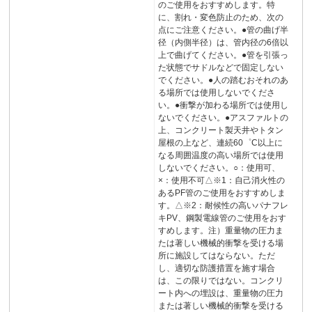
のご使用をおすすめします。特
に、割れ・変色防止のため、次の
点にご注意ください。●管の曲げ半
径（内側半径）は、管内径の6倍以
上で曲げてください。●管を引張っ
た状態でサドルなどで固定しない
でください。●人の踏むおそれのあ
る場所では使用しないでくださ
い。●衝撃が加わる場所では使用し
ないでください。●アスファルトの
上、コンクリート製天井やトタン
屋根の上など、連続60゜C以上に
なる周囲温度の高い場所では使用
しないでください。○：使用可、
×：使用不可△※1：自己消火性の
あるPF管のご使用をおすすめしま
す。△※2：耐候性の高いパナフレ
キPV、鋼製電線管のご使用をおす
すめします。注）重量物の圧力ま
たは著しい機械的衝撃を受ける場
所に施設してはならない。ただ
し、適切な防護措置を施す場合
は、この限りではない。コンクリ
ート内への埋設は、重量物の圧力
または著しい機械的衝撃を受ける