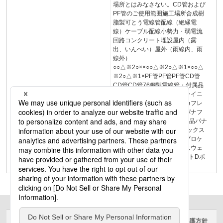
場所とはみなさない。CD管および
PF管のご使用範囲施工場所合成樹
脂製可とう電線管配線（絶縁電
線）ケーブル配線小勢力・弱電流
回路コンクリート埋設屋内（露
出、いんぺい）屋外（雨線内、雨
線外）
○○△※2○××○○△※2○△※1×○○△
※2○△※1×PF管PF管PF管CD管
CD管CD管76鋼製電線管・付属品
ステンレス電線管ポリエチライニ
ング鋼管ハイフレックスメカフレ
キ屋外用配線保護可とう管パナフ
レキ︵CD管・PF管︶・付属品パナ
フレキPV住宅用スイッチボックス
メタルモール・メタルワイプロケ
ーブルスッキリダクトレースウェ
イEハンガー高機能配線ダクトDポ
ール索引
サイトのご利用にあたって
クッキーポリシー
個人情報保護方針