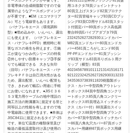
アースボンディングが不要です。
19202122型枠用ブッシング82頁盤
非電導体の合成樹脂製ですので金
用コネクタ78頁ジョイントナット
属管のようなアースボンディング
80頁立上げスタンド82頁プロテク
が不要です。■EM（エコマテリア
ター82頁管端キャップ83頁CDブッ
ル）可とう電線管もあります。
シング83頁CD用サドル83頁スタッ
（パナフレキエース（環境調和
ト付固定バー89頁ボックス高低調
型）■埋め込みや、いんぺい、露出
整台89頁Eパイプアダプタ79頁
にも使えます。（パナフレキエー
2324252627282930エンドカバー
ス・パナフレキPFD）燃焼時に有
W82頁エンドカバー80頁エンドカ
害なガスの発生を抑えます。①施
バー4581頁ころがしエンド80頁
工が楽なつかみ代シリーズの特長
PF-PFエンドカバー81頁ブッシン
②外しやすい防塵キャップ③手探
グ83頁サドル83頁吊りボルト用ク
りでも確認できる 大きな矢印
リップ（横型）83頁
（目印）パナフレキエース・パナ
402345678910111213141516171
フレキＰＦＤは自己消火性がある
921222324252627282930313233
ため、露出配管、いんぺい配管も
34353637383911820樹脂製ボッ
でき、きわめて幅広い用途に手軽
クス・カバー中型四角アウトレッ
にお使いになれます。●JISＣ３６
トボックス84頁中型四角コンクリ
５３電力用ケーブルの地中埋設の
ートボックス85頁八角コンクリー
施工方法の附属書3に規定する管と
トボックス85頁埋込スイッチボッ
同等以上の性能を有しますので地
クス（カバー付）88頁露出スイッ
中電線路に使用できます。■本体は
チボックス88頁中型四角ブランク
JISC8411に規定されるタイプ−25
カバー87頁中型四角スイッチカバ
です。単位℃温度の種類保管及び
ー86頁八角丸穴カバー87頁ボック
輸送の最低温度取付け及び使用の
スカバー用継枠87頁ボックス用継