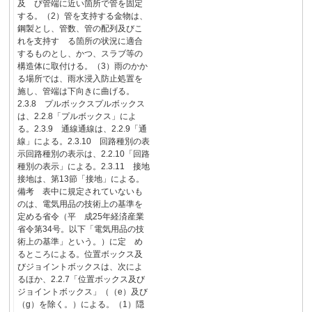
及 び管端に近い箇所で管を固定
する。（2）管を支持する金物は、
鋼製とし、管数、管の配列及びこ
れを支持す る箇所の状況に適合
するものとし、かつ、スラブ等の
構造体に取付ける。（3）雨のかか
る場所では、雨水浸入防止処置を
施し、管端は下向きに曲げる。
2.3.8 プルボックスプルボックス
は、2.2.8「プルボックス」によ
る。2.3.9 通線通線は、2.2.9「通
線」による。2.3.10 回路種別の表
示回路種別の表示は、2.2.10「回路
種別の表示」による。2.3.11 接地
接地は、第13節「接地」による。
備考 表中に規定されていないも
のは、電気用品の技術上の基準を
定める省令（平 成25年経済産業
省令第34号。以下「電気用品の技
術上の基準」という。）に定 め
るところによる。位置ボックス及
びジョイントボックスは、次によ
るほか、2.2.7「位置ボックス及び
ジョイントボックス」（（e）及び
（g）を除く。）による。（1）隠