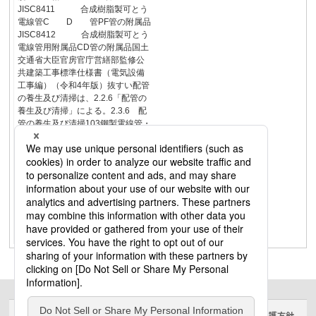
JISC8411 合成樹脂製可とう
電線管C D 管PF管の附属品
JISC8412 合成樹脂製可とう
電線管用附属品CD管の附属品国土
交通省大臣官房官庁営繕部監修公
共建築工事標準仕様書（電気設備
工事編）（令和4年版）抜すい配管
の養生及び清掃は、2.2.6「配管の
養生及び清掃」による。2.3.6 配
管の養生及び清掃103鋼製電線管・
付属品ステンレス電線管ポリエチ
ライニング鋼管ハイフレックスメ
カフレキ屋外用配線保護可とう管
パナフレキ︵CD管・PF管︶・付属
品パナフレキPV住宅用スイッチボ
ックスメタルモール・メタルワイ
プロケーブルスッキリダクトレー
スウェイEハンガー高機能配線ダク
トDポール索引
サイトのご利用にあたって
クッキーポリシー
個人情報保護方針