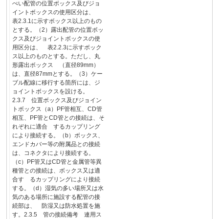
ぺい配管の位置ボックス及びジョ
イントボックスの使用区分は、
表2.3.1に示すボックス以上のもの
とする。（2）露出配管の位置ボッ
クス及びジョイントボックスの使
用区分は、 表2.2.3に示すボック
ス以上のものとする。ただし、丸
形露出ボックス （直径89mm）
は、直径87mmとする。（3）ケー
ブル配線に移行する箇所には、ジ
ョイントボックスを設ける。
2.3.7 位置ボックス及びジョイン
トボックス（a）PF管相互、CD管
相互、PF管とCD管との接続は、そ
れぞれに適合 するカップリング
により接続する。（b）ボックス、
エンドカバー等の附属品との接続
は、コネクタにより接続する。
（c）PF管又はCD管と金属管等異
種管との接続は、ボックス又は適
合す るカップリングにより接続
する。（d）湿気の多い場所又は水
気のある場所に施設する配管の接
続部は、 防湿又は防水処置を施
す。2.3.5 管の接続備考 連用ス