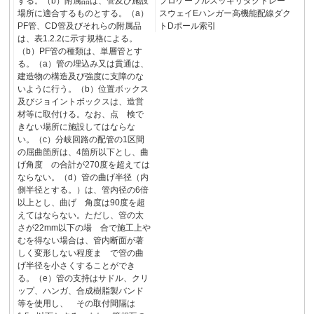
する。（b）附属品は、管及び施設
プロケーブルスッキリダクトレー
場所に適合するものとする。（a）
スウェイEハンガー高機能配線ダク
PF管、CD管及びそれらの附属品
トDポール索引
は、表1.2.2に示す規格による。
（b）PF管の種類は、単層管とす
る。（a）管の埋込み又は貫通は、
建造物の構造及び強度に支障のな
いように行う。（b）位置ボックス
及びジョイントボックスは、造営
材等に取付ける。なお、点 検で
きない場所に施設してはならな
い。（c）分岐回路の配管の1区間
の屈曲箇所は、4箇所以下とし、曲
げ角度 の合計が270度を超えては
ならない。（d）管の曲げ半径（内
側半径とする。）は、管内径の6倍
以上とし、曲げ 角度は90度を超
えてはならない。ただし、管の太
さが22mm以下の場 合で施工上や
むを得ない場合は、管内断面が著
しく変形しない程度ま で管の曲
げ半径を小さくすることができ
る。（e）管の支持はサドル、クリ
ップ、ハンガ、合成樹脂製バンド
等を使用し、 その取付間隔は