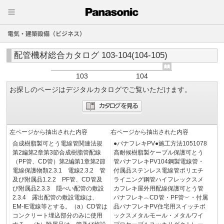
電気・建築設備（ビジネス）
配管機材総合カタログ 103-104(104-105)
103
104
お探しのページはデジタルカタログでご覧いただけます。
左ページから抽出された内容
右ページから抽出された内容
合成樹脂製可とう電線管関連法規
●パナフレキPV●施工方法1051078
第2編第2章第3節合成樹脂管配線
高耐候樹脂製ケーブル保護可とう
（PF管、CD管）第2編第1章第2節
管パナフレキPV104鋼製電線管・
電線保護物類2.3.1 電線2.3.2 管
付属品ステンレス電線管ポリエチ
及び附属品1.2.2 PF管、CD管及
ライニング鋼管ハイフレックスメ
び附属品2.3.3 隠ぺい配管の敷設
カフレキ屋外用配線保護可とう管
2.3.4 露出配管の敷設電線は、
パナフレキ︵CD管・PF管︶・付属
EM-IE電線等とする。（a）CD管は
品パナフレキPV住宅用スイッチボ
コンクリート埋込部分のみに使用
ックスメタルモール・メタルワイ