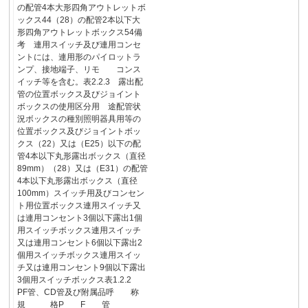
の配管4本大形四角アウトレットボ
ックス44（28）の配管2本以下大
形四角アウトレットボックス54備
考 連用スイッチ及び連用コンセ
ントには、連用形のパイロットラ
ンプ、接地端子、リモ コンス
イッチ等を含む。表2.2.3 露出配
管の位置ボックス及びジョイント
ボックスの使用区分用 途配管状
況ボックスの種別照明器具用等の
位置ボックス及びジョイントボッ
クス（22）又は（E25）以下の配
管4本以下丸形露出ボックス（直径
89mm）（28）又は（E31）の配管
4本以下丸形露出ボックス（直径
100mm）スイッチ用及びコンセン
ト用位置ボックス連用スイッチ又
は連用コンセント3個以下露出1個
用スイッチボックス連用スイッチ
又は連用コンセント6個以下露出2
個用スイッチボックス連用スイッ
チ又は連用コンセント9個以下露出
3個用スイッチボックス表1.2.2
PF管、CD管及び附属品呼 称
規 格P F 管