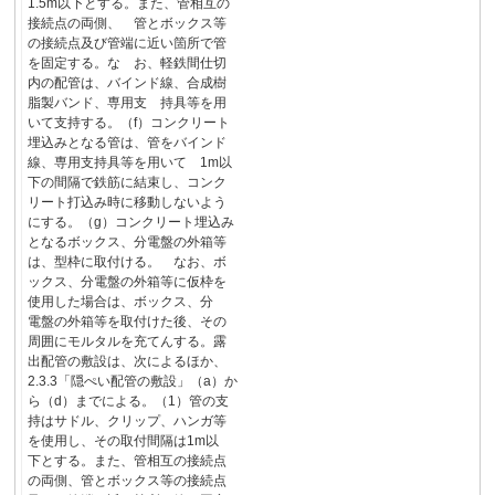
1.5m以下とする。また、管相互の
接続点の両側、 管とボックス等
の接続点及び管端に近い箇所で管
を固定する。な お、軽鉄間仕切
内の配管は、バインド線、合成樹
脂製バンド、専用支 持具等を用
いて支持する。（f）コンクリート
埋込みとなる管は、管をバインド
線、専用支持具等を用いて 1m以
下の間隔で鉄筋に結束し、コンク
リート打込み時に移動しないよう
にする。（g）コンクリート埋込み
となるボックス、分電盤の外箱等
は、型枠に取付ける。 なお、ボ
ックス、分電盤の外箱等に仮枠を
使用した場合は、ボックス、分
電盤の外箱等を取付けた後、その
周囲にモルタルを充てんする。露
出配管の敷設は、次によるほか、
2.3.3「隠ぺい配管の敷設」（a）か
ら（d）までによる。（1）管の支
持はサドル、クリップ、ハンガ等
を使用し、その取付間隔は1m以
下とする。また、管相互の接続点
の両側、管とボックス等の接続点