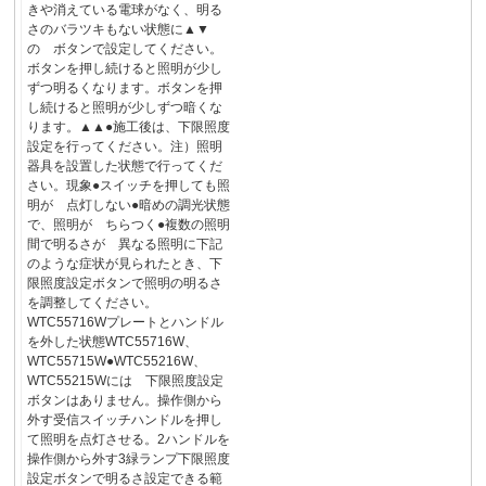
きや消えている電球がなく、明る
さのバラツキもない状態に▲▼
の ボタンで設定してください。
ボタンを押し続けると照明が少し
ずつ明るくなります。ボタンを押
し続けると照明が少しずつ暗くな
ります。▲▲●施工後は、下限照度
設定を行ってください。注）照明
器具を設置した状態で行ってくだ
さい。現象●スイッチを押しても照
明が 点灯しない●暗めの調光状態
で、照明が ちらつく●複数の照明
間で明るさが 異なる照明に下記
のような症状が見られたとき、下
限照度設定ボタンで照明の明るさ
を調整してください。
WTC55716Wプレートとハンドル
を外した状態WTC55716W、
WTC55715W●WTC55216W、
WTC55215Wには 下限照度設定
ボタンはありません。操作側から
外す受信スイッチハンドルを押し
て照明を点灯させる。2ハンドルを
操作側から外す3緑ランプ下限照度
設定ボタンで明るさ設定できる範