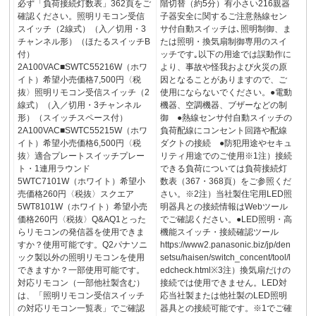
必ず「負荷接続灯数表」362頁をご
階切替（約5分）有小さい216親器
確認ください。照明リモコン受信
子器安全に関するご注意熱線セン
スイッチ（2線式）（入／切用・3
サ付自動スイッチは､照明制御、ま
チャンネル形）（ほたるスイッチB
たは照明・換気扇制御専用のスイ
付）
ッチです｡以下の用途では誤動作に
2A100VAC■SWTC55216W（ホワ
より、事故や怪我および火災の原
イト）希望小売価格7,500円〈税
因となることがありますので、ご
抜〉照明リモコン受信スイッチ（2
使用にならないでください。●電動
線式）（入／切用・3チャンネル
機器、空調機器、ブザーなどの制
形）（スイッチスペース付）
御 ●熱線センサ付自動スイッチの
2A100VAC■SWTC55215W（ホワ
負荷配線にコンセント回路や配線
イト）希望小売価格6,500円〈税
ダクトの接続 ●防犯用途やセキュ
抜〉適合プレートスイッチプレー
リティ用途でのご使用※1注）接続
ト・1連用ラウンド
できる負荷については負荷接続灯
5WTC7101W（ホワイト）希望小
数表（367・368頁）をご参照くだ
売価格260円〈税抜〉スクエア
さい。※2注）当社製住宅用LED照
5WT8101W（ホワイト）希望小売
明器具との接続情報はWebツール
価格260円〈税抜〉Q&AQ1とった
でご確認ください。●LED照明・高
らリモコンの発信器を使用できま
機能スイッチ・接続確認ツール
すか？使用可能です。Q2パナソニ
https://www2.panasonic.biz/jp/den
ック製以外の照明リモコンを使用
setsu/haisen/switch_concent/tool/l
できますか？一部使用可能です。
edcheck.html※3注）換気扇だけの
対応リモコン（一部他社製含む）
接続では使用できません。LED対
は、「照明リモコン受信スイッチ
応当社製または他社製のLED照明
の対応リモコン一覧表」でご確認
器具との接続可能です。※1でご確