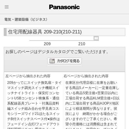
電気・建築設備（ビジネス）
住宅用配線器具 209-210(210-211)
209
210
お探しのページはデジタルカタログでご覧いただけます。
左ページから抽出された内容
右ページから抽出された内容
209かってにスイッチ換気扇・タイ
在庫区分代理店様に在庫をお願い
マスイッチ調光スイッチ機能スイ
する商品5メーカーに一定量在庫し
ッチナイトライト・保安灯コンセ
ている商品S受注後○営業日以内に
ントUSBコンセント映像系・通信
工場出荷する商品KLM受注後○日以
系配線器具プレート・付属品資料
内に工場出荷する商品HJOP※地区
編スイッチ組み合わせ早見表コス
により積送期間が異なります。状
モシリーズワイド21ほたるスイッ
況により 納期がかかる場合がご
チB付スイッチスペース付●操作は
ざいますのでご了承ください。希
フェードイン点灯/フェードアウト
望小売価格には消費税は含まれて