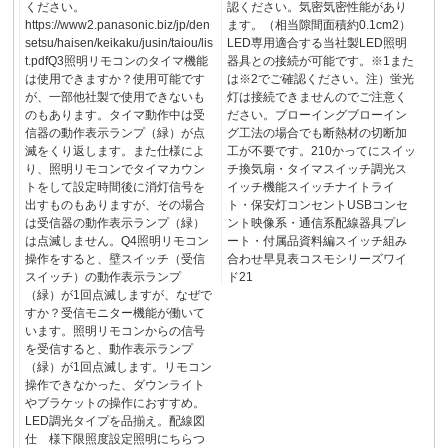
ください。
認ください。気密気密性能があり
https://www2.panasonic.biz/jp/den
ます。（相当隙間面積約0.1cm2）
setsu/haisen/keikaku/jusin/taiou/lis
LED専用適合する当社製LED照明
t.pdfQ3照明リモコンのタイマ機能
器具との接続が可能です。※1また
は使用できますか？使用可能です
は※2でご確認ください。注）蛍光
が、一部他社製で使用できないも
灯は接続できませんのでご注意く
のもあります。タイマ動作中は受
ださい。ブローイングブローイン
信器の動作表示ランプ（緑）が点
グ工法の場合でも断熱材の切断加
滅をくり返します。また仕様によ
工が不要です。210かってにスイッ
り、照明リモコンでタイマカウン
チ換気扇・タイマスイッチ調光ス
トをして設定時間後に消灯信号を
イッチ機能スイッチナイトライ
出すものもありますが、その場合
ト・保安灯コンセントUSBコンセ
は受信器の動作表示ランプ（緑）
ント映像系・通信系配線器具プレ
は点滅しません。Q4照明リモコン
ート・付属品資料編スイッチ組み
操作をすると、壁スイッチ（受信
合わせ早見表コスモシリーズワイ
スイッチ）の動作表示ランプ
ド21
（緑）が1回点滅しますが、なぜで
すか？受信モニター機能が働いて
います。照明リモコンからの信号
を受信すると、動作表示ランプ
（緑）が1回点滅します。リモコン
操作できなかった、ダウンライト
やブラケットの操作におすすめ。
LED調光タイプを品揃え。配線図
仕 様下限照度設定照明にちらつ