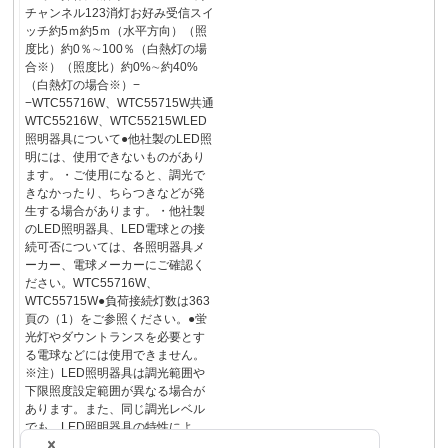
チャンネル123消灯お好み受信スイ
ッチ約5ｍ約5ｍ（水平方向）（照
度比）約0％∼100％（白熱灯の場
合※）（照度比）約0%∼約40%
（白熱灯の場合※）−
−WTC55716W、WTC55715W共通
WTC55216W、WTC55215WLED
照明器具について●他社製のLED照
明には、使用できないものがあり
ます。・ご使用になると、調光で
きなかったり、ちらつきなどが発
生する場合があります。・他社製
のLED照明器具、LED電球との接
続可否については、各照明器具メ
ーカー、電球メーカーにご確認く
ださい。WTC55716W、
WTC55715W●負荷接続灯数は363
頁の（1）をご参照ください。●蛍
光灯やダウントランスを必要とす
る電球などには使用できません。
※注）LED照明器具は調光範囲や
下限照度設定範囲が異なる場合が
あります。また、同じ調光レベル
でも、LED照明器具の特性によ
り、明るさは異なります。●LED照