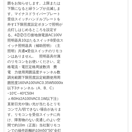
囲をお知らせします。上限または
下限になると緑ランプが点滅しま
す。マイナスドライバープレート
受信スイッチハンドルプレートを
外す1下限照度設定ボタンで照明が
点灯しはじめるところを設定す
る。4②②①①接地側電源AC100V
照明器具10ほたるスイッチB受信ス
イッチ照明器具（補助照明）（主
照明）共通●受信スイッチのリモコ
ンはありません。 照明器具付属
のリモコンをお使いください。定
格電流・電圧定格周波数消 費
電 力使用周囲温度チャンネル数
調光範囲下限照度設定範囲使用周
囲照度160VA100VAC0.35W5000lx
以下3チャンネル（A、B、C）
−10℃∼40℃50H
ｚ/60Hz2A100VAC0.1W以下注）
直射日光や強い光が当たるとリモ
コンで入/切できない場合がありま
す。リモコンを受信スイッチに向
け、障害物のない見通しのよい空
間で約10m（正面）当社製リモコ
ンでの操作距離約10m50°50°全灯