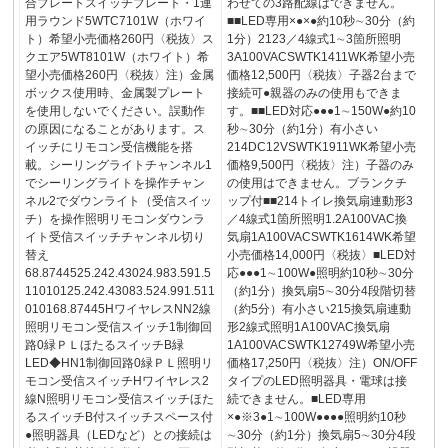
合プレートスイッチプレート・1連
わせての3路配線はできません。
用ラウンド5WTC7101W（ホワイ
■■LED専用×●×●約10秒∼30分（約
ト）希望小売価格260円〈税抜〉ス
1分）2123／4線式1∼3箇所照明
クエア5WT8101W（ホワイト）希
3A100VACSWTK1411WK希望小売
望小売価格260円〈税抜〉注）金属
価格12,500円〈税抜〉子器2台まで
ボックス使用時、金属製プレート
接続可●親器のみの使用もできま
を使用しないでください。誤動作
す。■■LED対応●●●1∼150W●約10
の原因になることがあります。ス
秒∼30分（約1分）有小さい
イッチにリモコン受信機能を搭
214DC12VSWTK1911WK希望小売
載。シーリングライトチャンネル1
価格9,500円〈税抜〉注）子器のみ
でシーリングライトを操作チャン
の使用はできません。ブランクチ
ネル2でダウンライト（受信スイッ
ップ付■■214トイレ換気扇連動形3
チ）を操作照明リモコンダウンラ
／4線式1箇所照明1.2A100VAC換
イト受信スイッチチャンネル切り
気扇1A100VACSWTK1614WK希望
替え
小売価格14,000円〈税抜〉■LED対
68.8744525.242.43024.983.591.5
応●●●1∼100W●照明約10秒∼30分
11010125.242.43083.524.991.511
（約1分）換気扇5∼30分4段階切替
010168.87445HワイヤレスNN2線
（約5分）有小さい215換気扇連動
照明リモコン受信スイッチ1制御回
形2線式照明1A100VAC換気扇
路0緑ＰＬほたるスイッチB緑
1A100VACSWTK12749W希望小売
LED◆HN1制御回路0緑ＰＬ照明リ
価格17,250円〈税抜〉注）ON/OFF
モコン受信スイッチHワイヤレス2
タイプのLED照明器具・電球は接
線N照明リモコン受信スイッチほた
続できません。■LED専用
るスイッチB付スイッチスペース付
×●※3●1∼100W●●●●照明約10秒
●照明器具（LEDなど）との接続は
∼30分（約1分）換気扇5∼30分4段