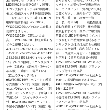
消灯照明リモコン受信スイッチ
おりません。住宅向かってにスイ
LED調光1制御回路0緑ＰＬ照明リ
ッチおすすめ部位別一覧表施設向
モコン受信スイッチ2線2線照明リ
かってにスイッチ一覧表は269頁を
モコン受信スイッチ1制御回路0緑
ご覧ください。屋内タイプ（壁取
ＰＬほたるスイッチB緑LED◆HN
付）品 番・価 格カラー適
絶縁枠絶縁枠注）WN3990K、
合 負 荷※1機 能検知後連
WN3993K020などのはさみ金具は
続動作時間（初期設定）動作音掲
使用できません。
載頁おすすめ部 位タイプ検知箇
WN39929020（C形はさみ金
所数姿図LED照明蛍光灯（インバ
具）、WN3996020（押え金具）な
ータ含む）白熱灯換気扇明るさセ
どをご使用ください。
ンサソフト点灯消灯お知らせ機能
3011.724.925.242.411010145.583
ほんのり点灯階 段内玄関トイレ
.5453011.724.925.242.411010191
廊 下２線式︵片切︶・３路配線
.583.568.84568.8HワイヤレスNH
対応形1∼2箇所多箇所操作照明
ワイヤレスN照明リモコン受信スイ
1.2A100VACSWTK1811WK希望小
ッチ（2線式）（調光用・3チャン
売価格13,750円〈税抜〉ブランク
ネル形）（適合LED専用1.6A）
チップ付注）従来品
（ほたるスイッチB付）
WTK1811W,WTK18115Wと組み合
■SWTC55716W（ホワイト）希望
わせての3路配線はできません。
小売価格12,500円〈税抜〉照明リ
■■LED専用×●×●約10秒∼30分（約
モコン受信スイッチ（2線式）（調
1分）212照明
光用・3チャンネル形）（適合LED
1.2A100VACSWTK18115WK希望
専用1.6A）（スイッチスペース
小売価格13,750円〈税抜〉スイッ
付）■SWTC55715W（ホワイト）
チスペース付注）従来品
希望小売価格11,500円〈税抜〉適
WTK1811W,WTK18115Wと組み合