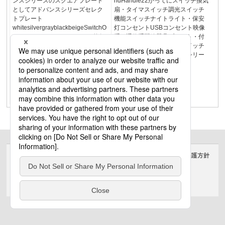
ンスシリーズのスクエアプレート
ndHandle22かってにスイッチ換気
としてアドバンスシリーズセレク
扇・タイマスイッチ調光スイッチ
トプレート
機能スイッチナイトライト・保安
whitesilvergrayblackbeigeSwitchO
灯コンセントUSBコンセント映像
utletNEW21かってにスイッチ換気
系・通信系配線器具プレート・付
扇・タイマスイッチ調光スイッチ
属品リンクプラス資料編スイッチ
機能スイッチナイトライト・保安
特長・商品一覧アドバンスシリー
灯コンセントUSBコンセント映像
ズ
系・通信系配線器具プレート・付
属品リンクプラス資料編スイッチ
特長・商品一覧アドバンスシリー
ズ
サイトのご利用にあたって
クッキーポリシー
個人情報保護方針
電気・建築設備（ビジネス）
© Panasonic Electric Works Co., Ltd.