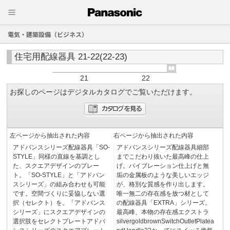
電気・建築設備（ビジネス）
住宅用配線器具 21-22(22-23)
21
22
お探しのページはデジタルカタログでご覧いただけます。
左ページから抽出された内容
右ページから抽出された内容
アドバンスシリーズ配線器具「SO-
アドバンスシリーズ配線器具細部
STYLE」同様の直線を基調とし
までこだわり抜いた最高峰の仕上
た、スクエアデザインのプレー
げ。バイブレーション仕上げと無
ト。「SO-STYLE」と「アドバン
垢の金属板のような美しいエッジ
スシリーズ」の組み合わせも可能
が、格別な質感を作り出します。
です。空間づくりに妥協しない選
唯一無二の存在感を放つ材として
択（セレクト）を。「アドバンス
の配線器具「EXTRA」シリーズ。
シリーズ」にスクエアデザインの
最高峰、本物の存在感エクストラ
選択肢をセレクトプレートアドバ
silvergoldbrownSwitchOutletPlatea