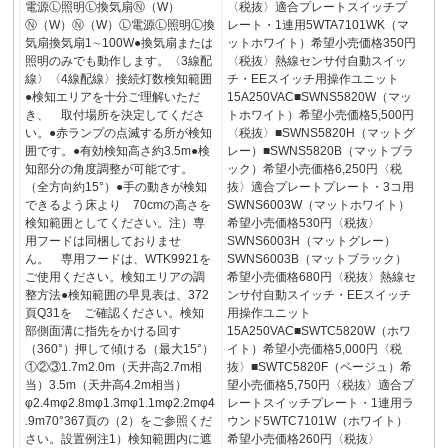
電源Ⓛ照明Ⓛ換気扇Ⓝ（W）
〈税抜〉適合プレートスイッチプ
Ⓝ（W）Ⓝ（W）Ⓛ電源Ⓛ照明Ⓛ換
レート・1連用5WTA7101WK（マ
気扇換気扇1∼100W●換気扇または
ットホワイト）希望小売価格350円
照明のみでも動作します。〈3線配
〈税抜〉熱線センサ付自動スイッ
線〉〈4線配線〉接続灯数検知範囲
チ・EEスイッチ用操作ユニット
●検知エリアを十分ご理解いただ
15A250VAC■SWNS5820W（マッ
き、 取付場所を決定してくださ
トホワイト）希望小売価格5,500円
い。●赤ランプの点滅する所が検知
〈税抜〉■SWNS5820H（マットグ
囲です。●有効検知高さ約3.5m●検
レー）■SWNS5820B（マットブラ
知部分の角度調整が可能です。
ック）希望小売価格6,250円〈税
（全方向約15°）●手の動きが検知
抜〉適合プレートプレート・3コ用
できるよう床より 70cmの高さを
SWNS6003W（マットホワイト）
検知範囲としてください。注）専
希望小売価格530円〈税抜〉
用フードは同梱しておりませ
SWNS6003H（マットグレー）
ん。 専用フードは、WTK9921を
SWNS6003B（マットブラック）
ご使用ください。検知エリアの調
希望小売価格680円〈税抜〉熱線セ
整方法●検知範囲の早見表は、372
ンサ付自動スイッチ・EEスイッチ
頁Q31を ご確認ください。検知
用操作ユニット
部側面溝に指先をかける回す
15A250VAC■SWTC5820W（ホワ
（360°）押して傾ける（最大15°）
イト）希望小売価格5,000円〈税
①②③1.7m2.0m（天井高2.7m相
抜〉■SWTC5820F（ベージュ）希
当）3.5m（天井高4.2m相当）
望小売価格5,750円〈税抜〉適合プ
φ2.4mφ2.8mφ1.3mφ1.1mφ2.2mφ4
レートスイッチプレート・1連用ラ
.9m70°367頁の（2）をご参照くだ
ウンド5WTC7101W（ホワイト）
さい。設置例注1）検知範囲内に遮
希望小売価格260円〈税抜〉