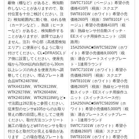
蔽物（棚など）があると、検知動
SWTC7101F（ベージュ）希望小売
作しないことがありますので、取
価格410円〈税抜〉スクエア
付位置を十分ご検討ください。注
5WT8101W（ホワイト）希望小売
2）検知範囲内に動く物、ゆれる物
価格260円〈税抜〉SWT8101F（ベ
（カーテンなど）、熱源（ヒータ
ージュ）希望小売価格410円〈税
ーなど）があると、検知動作する
抜〉熱線センサ付自動スイッチ・
ことがありますが、故障ではあり
EEスイッチ用操作ユニット（2回
ません。注3）中心部（高感度検知
路用）
エリア）に便座がくるように取り
15A250VAC■SWTC5822W（ホワ
付けてください。CL●DFRASCLド
イト）希望小売価格9,000円〈税
ア側に設置してください。便座先
抜〉適合プレートスイッチプレー
端から70cm以内白熱灯から30cm
ト・1連用ラウンド
以上レンズの向きを便座方向へ調
5WTC7101W（ホワイト）希望小
整してください。埋込プレート適
売価格260円〈税抜〉スクエア
合品WTK24878W、
5WT8101W（ホワイト）希望小売
WTK44318W、WTK29128W、
価格260円〈税抜〉熱線センサ付自
WTK29278W、WTK26048W、
動スイッチ・EEスイッチ用操作ユ
WTK24018W、WTK29118Wなど●
ニット（スイッチスペース付）
寸法図は262頁をご参照ください。
15A250VAC■SWTC58205W（ホ
従来型のセンサφ105からのお取り
ワイト）希望小売価格5,000円〈税
替えの際の目隠し用としてご使用
抜〉適合プレートスイッチプレー
ください。取付方法コンクリート
ト・1連用ラウンド
施工の場合などφ87のセンサを取り
5WTC7101W（ホワイト）希望小
付けると取付穴が見える場合があ
売価格260円〈税抜〉スクエア
ります この場合埋込プレートを
5WT8101W（ホワイト）希望小売