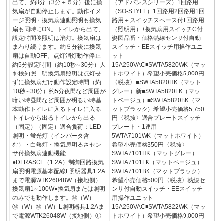
出て、約8分（3分＋５分）後に換
（アドバンスシリーズ）1回路用
気扇が自動停止します。動作イメ
（SO-STYLE）1回路用2回路用1回
ージ照明・換気扇連動照明も換気
路用＋スイッチスペース付1回路用
扇も同時にON。トイレから出て、
（照明用）+換気扇用スイッチC付
設定時間後照明は消灯。換気扇は
姿図品番・価格熱線センサ付自動
まわり続けます。約５分後に換気
スイッチ・EEスイッチ用操作ユニ
扇は自動OFF。点灯消灯動作停止
ット
約5分設定時間（約10秒∼30分）人
15A250VAC■SWTA5820WK（マッ
を検知照 明換気扇照明は点灯せ
トホワイト）希望小売価格5,000円
ずに換気扇だけ動作設定時間（約
〈税抜〉■SWTA5820HK（マット
10秒∼30分）約5分夜間など周囲が
グレー）新■SWTA5820FK（マッ
暗い時昼間など周囲が明るい時基
トベージュ）■SWTA5820BK（マ
本動作トイレに入るトイレに入る
ットブラック）希望小売価格5,750
トイレから出るトイレから出る
円〈税抜〉適合プレートスイッチ
（固定）（固定）適合負荷：LED
プレート・1連用
照明・蛍光灯（インバータ含
5WTA7101WK（マットホワイト）
む）・白熱灯・換気扇明るさセン
希望小売価格350円〈税抜〉
サ付換気扇連動機能
SWTA7101HK（マットグレー）
●DFRASCL（1.2A）制御回路換気
SWTA7101FK（マットベージュ）
扇照明電源基本配線L照明器具1.2A
SWTA7101BK（マットブラック）
まで電源WTK26048W（接地側）
希望小売価格500円〈税抜〉熱線セ
換気扇1∼100W●換気扇または照明
ンサ付自動スイッチ・EEスイッチ
のみでも動作します。Ⓝ（W）
用操作ユニット
Ⓝ（W）Ⓝ（W）L照明器具1.2Aま
15A250VAC■SWTA5822WK（マッ
で電源WTK26048W（接地側）Ⓛ
トホワイト）希望小売価格9,000円