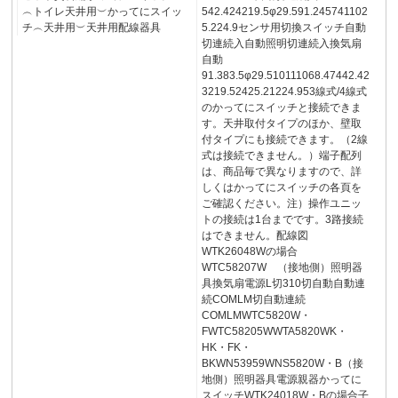
︵トイレ天井用︶かってにスイッ
542.424219.5φ29.591.245741102
チ︵天井用︶天井用配線器具
5.224.9センサ用切換スイッチ自動
切連続入自動照明切連続入換気扇
自動
91.383.5φ29.510111068.47442.42
3219.52425.21224.953線式/4線式
のかってにスイッチと接続できま
す。天井取付タイプのほか、壁取
付タイプにも接続できます。（2線
式は接続できません。）端子配列
は、商品毎で異なりますので、詳
しくはかってにスイッチの各頁を
ご確認ください。注）操作ユニッ
トの接続は1台までです。3路接続
はできません。配線図
WTK26048Wの場合
WTC58207W （接地側）照明器
具換気扇電源L切310切自動自動連
続COMLM切自動連続
COMLMWTC5820W・
FWTC58205WWTA5820WK・
HK・FK・
BKWN53959WNS5820W・B（接
地側）照明器具電源親器かってに
スイッチWTK24018W・Bの場合子