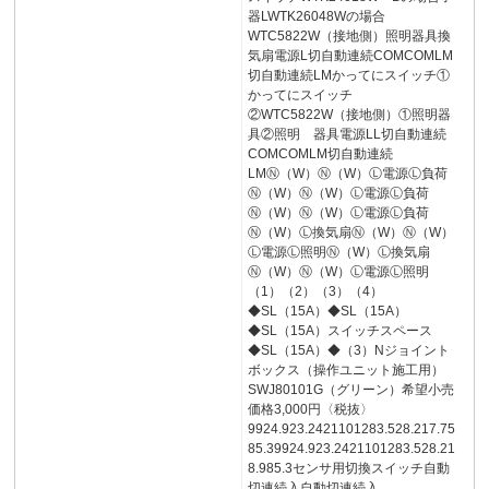
器LWTK26048Wの場合
WTC5822W（接地側）照明器具換
気扇電源L切自動連続COMCOMLM
切自動連続LMかってにスイッチ①
かってにスイッチ
②WTC5822W（接地側）①照明器
具②照明 器具電源LL切自動連続
COMCOMLM切自動連続
LMⓃ（W）Ⓝ（W）Ⓛ電源Ⓛ負荷
Ⓝ（W）Ⓝ（W）Ⓛ電源Ⓛ負荷
Ⓝ（W）Ⓝ（W）Ⓛ電源Ⓛ負荷
Ⓝ（W）Ⓛ換気扇Ⓝ（W）Ⓝ（W）
Ⓛ電源Ⓛ照明Ⓝ（W）Ⓛ換気扇
Ⓝ（W）Ⓝ（W）Ⓛ電源Ⓛ照明
（1）（2）（3）（4）
◆SL（15A）◆SL（15A）
◆SL（15A）スイッチスペース
◆SL（15A）◆（3）Nジョイント
ボックス（操作ユニット施工用）
SWJ80101G（グリーン）希望小売
価格3,000円〈税抜〉
9924.923.2421101283.528.217.75
85.39924.923.2421101283.528.21
8.985.3センサ用切換スイッチ自動
切連続入自動切連続入