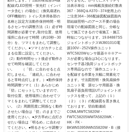
動作します。）1箇所検知形3/4線
おりません。かってにスイッチ寸
配線式LED照明・蛍光灯（インバ
法表示単位：mm掲載頁接続灯数表
ータ含む）の場合に（換気扇遅れ
367・368Q＆A370∼374使用上の
OFF機能付）トイレ天井用各部の
ご注意364∼366配線図配線図面内
名称と設定方法動作保持時間・明
部結線照明へのアース不要の場合
るさセンサの調整方法（1）必ず時
現場での配線図面と同じ。分岐な
間調整が必要です｡取付位置、使用
しで施工できるので省施工・施工
場所に合わせて時間（約10秒∼30
時短につながります。19.84887SS
分）を、ツマミをまわして調整し
ジョイントボックスWJ80101G電
てください。●ツマミがカチッと止
源100V∼252V操作ユニット
まる位置に設定してください。
WTC5820Wセンサ親器※※※アー
（2）動作時間セット後必ず動作さ
スが必要な場合は3心になります。
せて時間を確認してくださ
センサ子器J負荷ジョイントボック
い。 （「切」に合わせると点
ス専用品なので「操作ユニット」
灯しません。「連続入」に合わせ
を配線する作業を大幅に簡素化で
ると常時点灯します。）●動作保持
きます。寸法図照明・換気扇操作
時間調整ツマミ（1）あらかじめ
ユニット電 源センサ用親器・換
「切」にセットしていますので、
気扇子器負荷増設UTジョイントボ
取付位置、使用場所に合わせてツ
ックスを使って、上記の（１）
マミをまわして調整してくださ
（２）（３）の配線図を置き換え
い。（2）周囲照度に関係なく動作
ております。切自動連続
させたい場合は「切」のままでご
COMLMWTC5820W・
使用ください。●夕方早めに点灯さ
FWTC58205WWTA5820WK・
せたい場合は「明るめ」に合わせ
HK・FK・
てください。●明るさセンサ調整ツ
BKWN53959WNS5820W・B（接