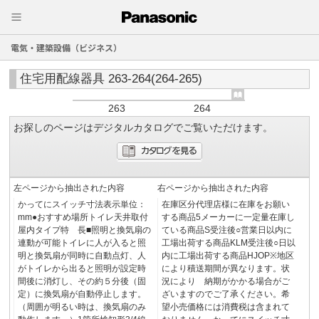
電気・建築設備（ビジネス）
住宅用配線器具 263-264(264-265)
263
264
お探しのページはデジタルカタログでご覧いただけます。
左ページから抽出された内容
右ページから抽出された内容
かってにスイッチ寸法表示単位：
在庫区分代理店様に在庫をお願い
mm●おすすめ場所トイレ天井取付
する商品5メーカーに一定量在庫し
屋内タイプ特 長■照明と換気扇の
ている商品S受注後○営業日以内に
連動が可能トイレに人が入ると照
工場出荷する商品KLM受注後○日以
明と換気扇が同時に自動点灯、人
内に工場出荷する商品HJOP※地区
がトイレから出ると照明が設定時
により積送期間が異なります。状
間後に消灯し、その約５分後（固
況により 納期がかかる場合がご
定）に換気扇が自動停止します。
ざいますのでご了承ください。希
（周囲が明るい時は、換気扇のみ
望小売価格には消費税は含まれて