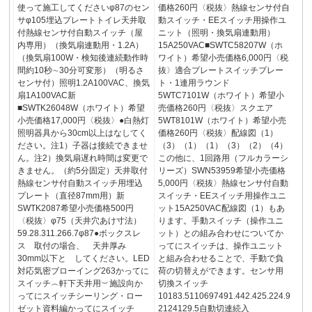
使って施工してくださいφ87のセン
価格260円〈税抜〉熱線センサ付自
サφ105埋込プレートトイレ天井取
動スイッチ・EEスイッチ用操作ユ
付熱線センサ付自動スイッチ（屋
ニット（照明・換気扇連動用）
内専用）（換気扇連動用・1.2A）
15A250VAC■SWTC58207W（ホ
（換気扇100W・検知後連続動作時
ワイト）希望小売価格6,000円〈税
間約10秒∼30分可変形）（明るさ
抜〉適合プレートスイッチプレー
センサ付）照明1.2A100VAC、換気
ト・1連用ラウンド
扇1A100VAC新
5WTC7101W（ホワイト）希望小
■SWTK26048W（ホワイト）希望
売価格260円〈税抜〉スクエア
小売価格17,000円〈税抜〉●白熱灯
5WT8101W（ホワイト）希望小売
照明器具から30cm以上はなしてく
価格260円〈税抜〉配線図（1）
ださい。注1）子器は接続できませ
（3）（1）（1）（3）（2）（4）
ん。注2）換気扇遅れ時間は変更で
この他に、1回路用（フルカラーシ
きません。（約5分固定）天井取付
リーズ）SWN53959希望小売価格
熱線センサ付自動スイッチ用埋込
5,000円〈税抜〉熱線センサ付自動
プレート（直径87mm用）新
スイッチ・EEスイッチ用操作ユニ
SWTK2087希望小売価格500円
ット15A250VAC配線図（1）もあ
〈税抜〉φ75（天井穴あけ寸法）
ります。手動スイッチ（操作ユニ
59.28.311.266.7φ87●ボックスレ
ット）との組み合わせについてか
ス 取付の場合、 天井厚み
ってにスイッチは、操作ユニット
30mm以下と してください。LED
と組み合わせることで、手動で負
対応気密ブローイング263かってに
荷の切替えができます。センサ用
スイッチ︵軒下天井用︶施設向か
切換スイッチ
ってにスイッチシーリング・ロー
10183.5110697491.442.425.224.9
ゼット資料編かってにスイッチ
2124129.5自動切連続入