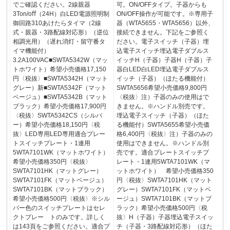
でご確認ください。2線親器
可。ON/OFFタイプ。子器からも
3Ton/oﬀ（24H）白LED電源照明制
ON/OFF操作が可能です。※専用子
御回路310あけたらタイマ（2線
器（WTA5655・WTA5656）以外、
式・親器・3路配線対応形）（逆位
接続できません。下記をご参照く
相調光用）（遅れ消灯・留守番タ
ださい。電子スイッチ（子器）埋
イマ機能付）
込電子スイッチ埋込電子ダブルス
3.2A100VAC■SWTA5342W（マッ
イッチH（子器）子器H（子器）子
トホワイト）希望小売価格17,150
器白LED白LED埋込電子ダブルス
円〈税抜〉■SWTA5342H（マット
イッチ（子器）（ほたる機能付）
グレー）新■SWTA5342F（マット
SWTA5656希望小売価格9,800円
ベージュ）■SWTA5342B（マット
〈税抜〉注）子器のみの使用はで
ブラック）希望小売価格17,900円
きません。※ハンドル別売です。
〈税抜〉SWTA5342CS（シルバ
埋込電子スイッチ（子器）（ほた
ー）希望小売価格18,150円〈税
る機能付）SWTA5655希望小売価
抜〉LED専用LED専用適合プレー
格6,400円〈税抜〉注）子器のみの
トスイッチプレート・1連用
使用はできません。※ハンドル別
5WTA7101WK（マットホワイト）
売です。適合プレートスイッチプ
希望小売価格350円〈税抜〉
レート・1連用5WTA7101WK（マ
SWTA7101HK（マットグレー）
ットホワイト） 希望小売価格350
SWTA7101FK（マットベージュ）
円〈税抜〉SWTA7101HK（マット
SWTA7101BK（マットブラック）
グレー）SWTA7101FK（マットベ
希望小売価格500円〈税抜〉※シル
ージュ）SWTA7101BK（マットブ
バー色のスイッチプレートはセレ
ラック）希望小売価格500円〈税
クトプレー トのみです。詳しく
抜〉H（子器）子器埋込電子スイッ
は143頁をご参照ください。適合プ
チ（子器・3路配線対応形）（ほた