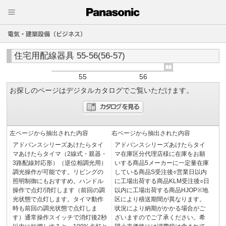
電気・建築設備（ビジネス）
住宅用配線器具 55-56(56-57)
55
56
お探しのページはデジタルカタログでご覧いただけます。
左ページから抽出された内容
右ページから抽出された内容
アドバンスシリーズあけたらタイ
アドバンスシリーズあけたらタイ
マあけたらタイマ（2線式・親器・
マ在庫区分代理店様に在庫をお願
3路配線対応形）（逆位相調光用）
いする商品5メーカーに一定量在庫
調光操作が可能です。リビングの
している商品S受注後○営業日以内
照明制御にもおすすめ。ハンドル
に工場出荷する商品KLM受注後○日
操作で点灯/消灯します（前回の調
以内に工場出荷する商品HJOP※地
光状態で点灯します。タイマ動作
区により積送期間が異なります。
時も前回の調光状態で点灯しま
状況により納期がかかる場合がご
す）通常操作スイッチで消灯後2秒
ざいますのでご了承ください。希