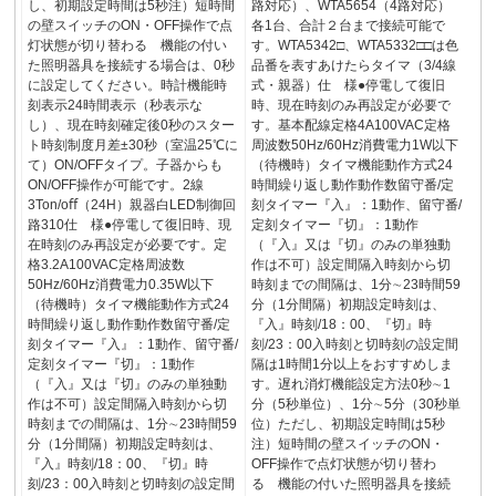
し、初期設定時間は5秒注）短時間
路対応）、WTA5654（4路対応）
の壁スイッチのON・OFF操作で点
各1台、合計２台まで接続可能で
灯状態が切り替わる 機能の付い
す。WTA5342□、WTA5332□□は色
た照明器具を接続する場合は、0秒
品番を表すあけたらタイマ（3/4線
に設定してください。時計機能時
式・親器）仕 様●停電して復旧
刻表示24時間表示（秒表示な
時、現在時刻のみ再設定が必要で
し）、現在時刻確定後0秒のスター
す。基本配線定格4A100VAC定格
ト時刻制度月差±30秒（室温25℃に
周波数50Hz/60Hz消費電力1W以下
て）ON/OFFタイプ。子器からも
（待機時）タイマ機能動作方式24
ON/OFF操作が可能です。2線
時間繰り返し動作動作数留守番/定
3Ton/oﬀ（24H）親器白LED制御回
刻タイマー『入』：1動作、留守番/
路310仕 様●停電して復旧時、現
定刻タイマー『切』：1動作
在時刻のみ再設定が必要です。定
（『入』又は『切』のみの単独動
格3.2A100VAC定格周波数
作は不可）設定間隔入時刻から切
50Hz/60Hz消費電力0.35W以下
時刻までの間隔は、1分∼23時間59
（待機時）タイマ機能動作方式24
分（1分間隔）初期設定時刻は、
時間繰り返し動作動作数留守番/定
『入』時刻/18：00、『切』時
刻タイマー『入』：1動作、留守番/
刻/23：00入時刻と切時刻の設定間
定刻タイマー『切』：1動作
隔は1時間1分以上をおすすめしま
（『入』又は『切』のみの単独動
す。遅れ消灯機能設定方法0秒∼1
作は不可）設定間隔入時刻から切
分（5秒単位）、1分∼5分（30秒単
時刻までの間隔は、1分∼23時間59
位）ただし、初期設定時間は5秒
分（1分間隔）初期設定時刻は、
注）短時間の壁スイッチのON・
『入』時刻/18：00、『切』時
OFF操作で点灯状態が切り替わ
刻/23：00入時刻と切時刻の設定間
る 機能の付いた照明器具を接続