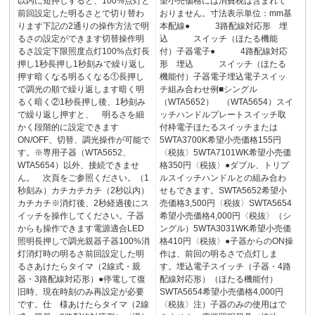
以内に短押しすると、100%点灯と
望小売価格には消費税は含まれて
前回設定した明るさとで切り替わ
おりません。寸法表示単位：mm基
ります下記の2通りの操作方法で明
本配線● 3路配線対応形 埋
るさの設定ができます切替操作明
込 スイッチ（ほたる機能
るさ設定下限照度点灯100%点灯長
付）子器電子● 4路配線対応
押し1秒長押し1秒刻みで繰り返し
形 埋込 スイッチ（ほたる
押す暗くなる明るくなる①長押し
機能付）子器電子埋込電子スイッ
で調光の順で繰り返します暗く明
チ組み合わせ例■シングル
るく暗く②1秒長押し後、1秒刻み
（WTA5652） （WTA5654）スイ
で繰り返し押すと、 明るさを細
ッチハンドルプレートスイッチ取
かく段階的に設定できます
付枠電子ほたるスイッチまたは
ON/OFF、切替、調光操作が可能で
5WTA3700K希望小売価格155円
す。※専用子器（WTA5652、
〈税抜〉5WTA7101WK希望小売価
WTA5654）以外、接続できませ
格350円〈税抜〉●ダブル、トリプ
ん。 次頁をご参照ください。（1
ルスイッチハンドルとの組み合わ
秒刻み）カチカチカチ（2秒以内）
せもできます。SWTA5652希望小
カチカチ※消灯後、2秒経過後にス
売価格3,500円〈税抜〉SWTA5654
イッチを操作してください。子器
希望小売価格4,000円〈税抜〉（シ
からも操作できます電源適合LED
ングル）5WTA3031WK希望小売価
照明長押しで調光親器子器100%消
格410円〈税抜〉●子器からのON操
灯消灯時の明るさ前回設定した明
作は、前回の明るさで点灯しま
るさあけたらタイマ（2線式・親
す。埋込電子スイッチ（子器・4路
器・3路配線対応形）●停電して復
配線対応形）（ほたる機能付）
旧時、現在時刻のみ再設定が必要
SWTA5654希望小売価格4,000円
です。仕 様あけたらタイマ（2線
〈税抜〉注）子器のみの使用はで