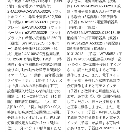
式・親器・3路配線対応形）（遅れ
きません。電源照明器具（接地
消灯・留守番タイマ機能付）
側）LWTA5342□WTA5332□310親
2.4A100VAC■SWTA5332W（マッ
器・専用子器を組み合わせて使用
トホワイト）希望小売価格12,500
する場合（3路配線）2箇所操作
円〈税抜〉■SWTA5332H（マット
（子器）WTA5652電源照明器具
グレー）新■SWTA5332F（マット
（接地側）（親器）
ベージュ）■SWTA5332B（マット
WTA5342□WTA5332□013013L総
ブラック）希望小売価格13,250円
配線長30m以下照明器具（親器）
〈税抜〉SWTA5332CS（シルバ
WTA5342□WTA5332□（4路配線）
ー）希望小売価格13,500円〈税
3箇所操作電源（接地側）
抜〉定格2.4A100VAC定格周波数
01313013L（子器）WTA5652（子
50Hz/60Hz消費電力0.1W以下（待
器）WTA5654総配線長30m以下必
機時）タイマ機能動作方式24時間
ず①−①、③−③間を接続してくだ
繰り返し動作動作数留守番/定刻タ
さい。誤った接続をすると正常に
イマー『入』：1動作、留守番/定刻
動作しません。また、電子スイッ
タイマー『切』：1動作（『入』又
チ（子器）を押した状態で親器で
は『切』のみの単独動作は不可）
点灯操作をすると電子スイッチ
設定間隔入時刻から切時刻までの
（子器）が故障する可能性があり
間隔は、1分∼23時間59分（1分間
ます。必ず①−①、③−③間を接続
隔）初期設定時刻は、『入』時
してください。誤った接続をする
刻/18：00、『切』時刻/23：00入
と正常に動作しません。また、電
時刻と切時刻の設定間隔は1時間1
子スイッチ（子器）を押した状態
分以上をおすすめします。遅れ消
で親器で点灯操作をすると電子ス
灯機能設定方法0秒∼1分（5秒単
イッチ（子器）が故障する可能性
位）、1分∼5分（30秒単位）ただ
があります。子器はWTA5652（3