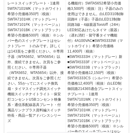
レートスイッチプレート・1連用
る機能付）SWTA5652希望小売価
5WTA7101WK（マットホワイト）
格3,500円〈税抜〉注）子器のみの
希望小売価格350円〈税抜〉
使用はできません。白LED310制御
SWTA7101HK（マットグレー）
回路H（子器）子器白LED13制御
SWTA7101FK（マットベージュ）
回路3線・4線親器Ton/oﬀ（24H）
SWTA7101BK（マットブラック）
LED対応あけたらタイマ（親器）
希望小売価格500円〈税抜〉※シル
（遅れ消灯・留守番タイマ機能
バー色のスイッチプレートはセレ
付）4A100VAC■SWTA5333W（マ
クトプレー トのみです。詳しく
ットホワイト）希望小売価格
は143頁をご参照ください。※専用
11,400円〈税抜〉
子器（WTA5652、WTA5654）以
■SWTA5333H（マットグレー）新
外、接続できません。次頁をご参
■SWTA5333F（マットベージュ）
照ください。※専用子器
■SWTA5333B（マットブラック）
（WTA5652、WTA5654）以外、接
希望小売価格12,150円〈税抜〉
続できません。次頁をご参照くだ
SWTA5333CS（シルバー）希望小
さい。55かってにスイッチ換気
売価格12,400円〈税抜〉白LED制
扇・タイマスイッチ調光スイッチ
御回路214365適合プレートスイッ
機能スイッチナイトライト・保安
チプレート・1連用
灯コンセントUSBコンセント映像
5WTA7101WK（マットホワイト）
系・通信系配線器具プレート・付
希望小売価格350円〈税抜〉
属品リンクプラス資料編スイッチ
SWTA7101HK（マットグレー）
特長・商品一覧アドバンスシリー
SWTA7101FK（マットベージュ）
ズ
SWTA7101BK（マットブラック）
希望小売価格500円〈税抜〉※シル
バー色のスイッチプレートはセレ