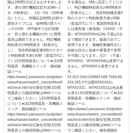
隔は1時間1分以上をおすすめしま
する場合は、0秒に設定してくださ
す。遅れ消灯機能設定方法0秒∼1
い。時計機能時刻表示24時間表示
分（5秒単位）、1分∼5分（30秒単
（秒表示なし）、現在時刻確定後0
位）ただし、初期設定時間は0秒※
秒のスタート時刻制度月差±30秒
調光タイプには、短時間の壁スイ
（室温25℃にて）電源照明器具ま
ッチのON・OFF操作で点灯状態
たは換気扇（接地側）134562（子
が 切り替わる機能の付いた照明
器）WTA565550m以内L子器は2台
器具は接続できません。時計機能
まで接続できます。親器のみでご
時刻表示24時間表示（秒表示な
使用できます。無極性無極性注1）
し）、現在時刻確定後0秒のスター
結線を誤ると短絡や過電流で使用
ト時刻制度月差±30秒（室温25℃に
不可能になります。注2）（子器）
て）LED照明器具について●LED照
WTA5652・WTA5654Wは使用でき
明器具・高機能スイッチ・接続確
ません。WTA5656も使用できま
認ツール
す。
https://www2.panasonic.biz/jp/den
24.923.2441109983.568.7568.89.
setsu/haisen/switch_concent/tool/l
334.285.3寸法図WTA5342□、
edcheck.html当社製住宅用LED照
WTA5332□、WTA5333□□は色品番
明器具との接続情報はWebツール
を表すLED照明器具について●LED
でご確認ください。LED照明器具
照明器具・高機能スイッチ・接続
について●LED照明器具・高機能ス
確認ツール
イッチ・接続確認ツール
https://www2.panasonic.biz/jp/den
https://www2.panasonic.biz/jp/den
setsu/haisen/switch_concent/tool/l
setsu/haisen/switch_concent/tool/l
edcheck.html当社製住宅用LED照
edcheck.html当社製住宅用LED照
明器具との接続情報はWebツール
明器具との接続情報はWebツール
でご確認ください。換気扇接続