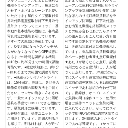
プがリニューアルしました便利な
箇所まで検知可能な親子式やリニ
機能をラインアップし、用途に合
ューアルに便利な3路対応形をライ
わせてさまざまなシーンでお使い
ンアップ換気扇連動型や夜間に便
いただけます屋内タイプ壁取付天
利なほんのり点灯機能搭載品をラ
井取付防雨型壁取付軒下天井取付
インアップ防雨型、軒下取付型に
屋外タイプかってにスイッチ 基
はお出迎え機能を搭載調光スイッ
本動作基本機能の機能は、各商品
チとの組み合わせあけたらタイマ
写真付近に機能表示しています。
との組み合わせこんな使い方も便
※すべての親器に搭載していま
利です部位別おすすめ機能の機能
す。ON状態になったスイッチが、
は、各商品写真付近に機能表示し
人がいなくなってからOFF状態に
ています。※品番毎の搭載機能は
なるまでの時間を調節する機能。
次ページ参照お出迎え点灯機能付
約10秒∼約30分までの範囲で調整
★あたりが暗くなると点灯。設定
可能です。●微動検知形は、約1分
時刻になると自動消灯し、人が近
∼約10分までの範囲で調整可能で
づくと点灯します。3/4線式のかっ
す。●熱線センサ付ナイトライト
てにスイッチと通電開始時に前回
は、15秒固定。詳細は、各品番の
通電時の調光状態になる2線式調光
動作保持時間の調整方法をご覧く
スイッチであれば組み合わせ可能
ださい。センサの働きに左右され
です。配線は、かってにスイッチ
ず、一般のスイッチのように照明
と負荷の間（操作ユニット使用の
器具を手動でON/OFFできる機能で
場合は操作ユニットと負荷の間）
す。壁取付形に採用しています。
に入れてください。かってにスイ
天井取付形は「操作ユニット」を
ッチで照明ONの時に調光状態で点
ご用意しています。周囲の明るさ
灯します。3/4線式のあけたらタイ
を感じて、明るければ、人が近づ
マであれば可能です。（かってに