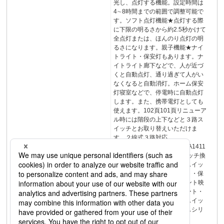
光し、点灯する機能。設定時間は
4∼8時間までの範囲で調整可能で
す。ソフト点灯機能★点灯する際
に下限の明るさから約2.5秒かけて
全点灯または、ほんのり点灯の明
るさになります。親子機能★ナイ
トライト・保安灯もあります。ナ
イトライト廊下などで、人が近づ
くと自動点灯、通り過ぎて人がい
なくなると自動消灯。ホーム保安
灯寝室などで、停電時に自動点灯
します。また、携帯電灯としても
使えます。102頁101頁リニューア
ル時には階段の上下などと３路ス
イッチとお取り替えいただけま
す。２線式３路対応
WTA19119□WTA18119□WTA1411
8□親器子器62かってにスイッチ換
気扇・タイマスイッチ調光スイッ
チ機能スイッチナイトライト・保
安灯コンセントUSBコンセント映
像系・通信系配線器具プレート・
付属品リンクプラス資料編スイッ
チ特長・商品一覧アドバンスシリ
ーズ