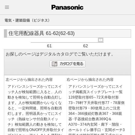
電気・建築設備（ビジネス）
住宅用配線器具 61-62(62-63)
61
62
お探しのページはデジタルカタログでご覧いただけます。
左ページから抽出された内容
右ページから抽出された内容
アドバンスシリーズかってにスイ
アドバンスシリーズかってにスイ
ッチ人が検知範囲に入ると、人の
ッチ掲載頁スイッチプレート一覧
動きを検知して照明を自動点灯し
128壁取付形65∼72天井取付形
ます。人が検知範囲からいなくな
73∼76軒下天井取付形77・78屋側
ると、一定時間後、照明を自動消
壁取付形79・80使用上のご注意
灯します。照明器具かってにスイ
364∼366接続灯数表367・368親
ッチ（熱線センサ付自動スイッ
器･子器接続台数表369Q＆
チ）検知範囲人の動きを検知して
A370∼374内玄関・廊下・階段・
自動で照明をON/OFF天井取付タイ
ホールトイレ勝手口・玄関ポーチ3