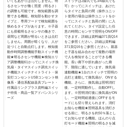
いてもあかりは点灯しません。明
スイッチは2線式でも3/4線式でも
るさセンサが働く照度（明るさ）
可）かってにスイッチは、あけた
の調整も可能です。検知範囲を調
らタイマと負荷の間（操作ユニッ
整できる機能。検知部を動かすタ
ト使用の場合は操作ユニットをか
イプと、専用フードで検知範囲を
ってにスイッチと負荷の間）に入
狭めるタイプがあります。※子器
れてください。タイマ設定した任
にも搭載明るさセンサの働きで、
意の時間にセンサで照明をON/OFF
昼間など周囲が明るいときは点灯
できます。詳細は資料編371頁Q14
しません。周囲が暗くなり、人が
をご参照ください。詳細は資料編
近づくと自動点灯します。検知後
371頁Q16をご参照ください。親器
動作時間調整機能手動スイッチ機
と子器を組み合わせて複数の場所
能★明るさセンサ機能★検知エリ
で人を検知することができる機
ア調整機能61かってにスイッチ換
能。長い廊下や折れ曲がった廊
気扇・タイマスイッチ調光スイッ
下、階段に適しています。換気扇
チ機能スイッチナイトライト・保
連動機能★1台のスイッチで照明の
安灯コンセントUSBコンセント映
点灯と連動して換気扇が、ONする
像系・通信系配線器具プレート・
機能。さらに、換気扇は照明消灯
付属品リンクプラス資料編スイッ
後、一定時間動作し、自動OFFし
チ特長・商品一覧アドバンスシリ
ます。※照明消灯後に換気扇がON
ーズ
し、一定時間経過後にOFFするモ
ードにも切り替えられます。消灯
お知らせ機能★照明器具を消灯さ
せる前に、明るさを約50％落とし
てお知らせする機能。ほんのり点
灯モード機能★照明の明るさを減